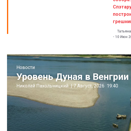
Спэтару
постро
грешни
Татьяна
-
10 Июн 2
Новости
Уровень Дуная в Венгрии 
Николай Пахольницкий
|
7 Август, 2026
19:40