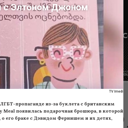
та с Элтоном Джоном
TV Imedi
 ЛГБТ-пропаганде из-за буклета с британским
 Meal появилась подарочная брошюра, в которой
 о его браке с Дэвидом Фернишем и их детях,