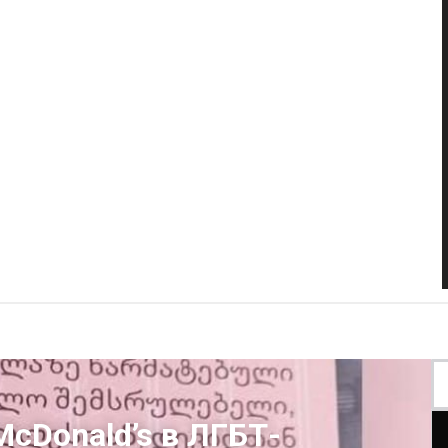
McDonald’s в ЛГБТ-