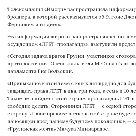
Телекомпания «Имеди» распространила информацию
брошюра, в которой рассказывается об Элтоне Джоне
Фернишем и их детях.
Эта информация широко распространялась по всем
осуждением «ЛГБТ-пропаганды» выступили предста
«Сегодня задача врагов Грузии, участников сговор
противостояния. Очень жаль, если McDonald’s включ
парламента Гия Вольский.
«Привыкание к этой теме с юных лет вредно для бу
защищать права ЛГБТ в два, три года, в семь и 10 ле
Такое не пройдет в этой стране: пропаганда ЛГБТ в
свободно делать. Сторонники ЛГБТ — с одной сторон
сторону. Любое правительство в этой стране будет 
наносящей вред нашему будущему поколению», — з
«Грузинская мечта» Мамука Мдинарадзе.