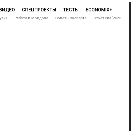
ВИДЕО
СПЕЦПРОЕКТЫ
ТЕСТЫ
ECONOMIX+
узия
Работа в Молдове
Советы эксперта
Отчет NM ‘2025