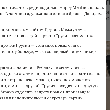
 о том, что среди подарков Happy Meal появилась
. В частности, упоминается о его браке с Дэвидом
 провластным сайтам Грузии. Между тем с
вители правящей партии «Грузинская мечта».
а против Грузии — создание новых очагов
ен в эту борьбу», — сказал первый вице-спикер
дущего поколения. Ребенку незачем учиться
т, однако эта тема проникает, и это отвратительно.
 этой стране невозможна, никто не сможет это
ы, а мы — с другой. Грузия находится по другую
обязано отделить защиту прав от пропаганды,
аявил исполнительный секретарь партии