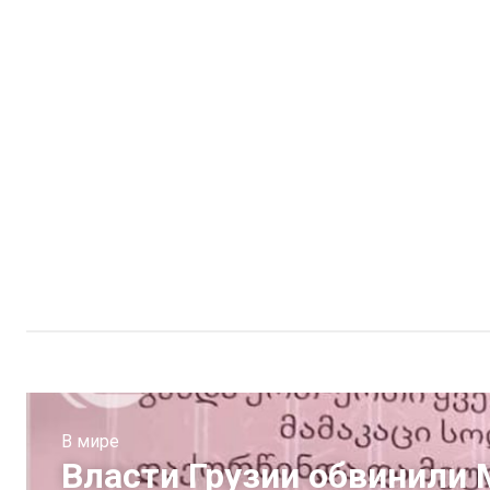
В мире
Власти Грузии обвинили 