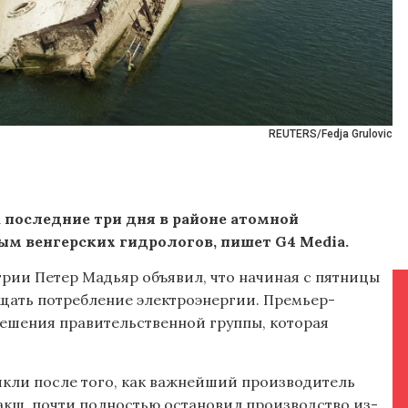
REUTERS/Fedja Grulovic
а последние три дня в районе атомной
ым венгерских гидрологов, пишет G4 Media.
нгрии Петер Мадьяр объявил, что начиная с пятницы
щать потребление электроэнергии. Премьер-
решения правительственной группы, которая
икли после того, как важнейший производитель
акш, почти полностью остановил производство из-