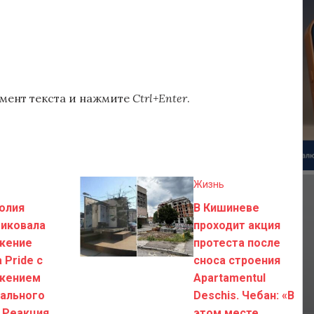
мент текста и нажмите
Ctrl+Enter
.
Жизнь
олия
В Кишиневе
тиковала
проходит акция
жение
протеста после
 Pride с
сноса строения
жением
Apartamentul
ального
Deschis. Чебан: «В
 Реакция
этом месте