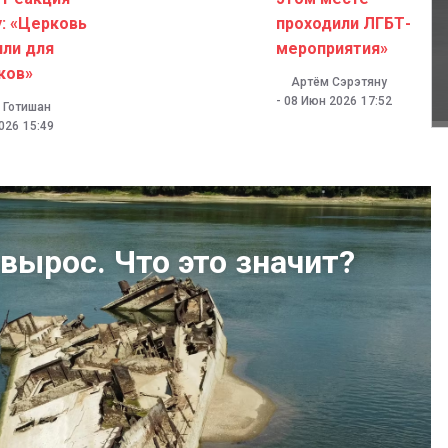
: «Церковь
проходили ЛГБТ-
или для
мероприятия»
ков»
Артём Сэрэтяну
-
08 Июн 2026
17:52
 Готишан
026
15:49
вырос. Что это значит?