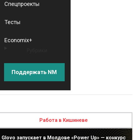
Спецпроекты
Тесты
Economix+
Рубрики
Поддержать NM
Работа в Кишиневе
Glovo запускает в Молдове «Power Up» — конкурс