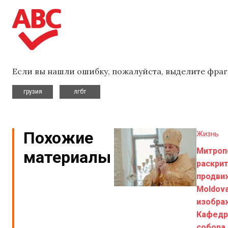
Если вы нашли ошибку, пожалуйста, выделите фраг
,
грузия
лгбт
Похожие
Жизнь
Митроп
материалы
раскри
продви
Moldova
изобра
Кафедр
собора.