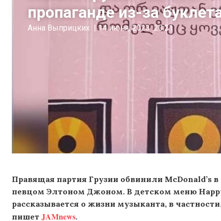
пропаганде из-за букле
Анна Выприцких
|
14 июня, 2023
20:21
Правящая партия Грузии обвинили McDonald’s в
певцом Элтоном Джоном. В детском меню Happy
рассказывается о жизни музыканта, в частности,
JAMnews
пишет
.