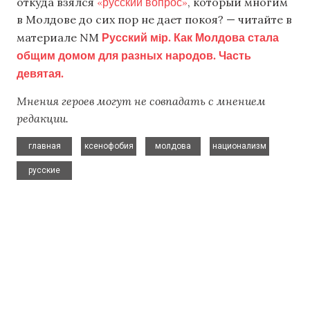
«русский вопрос»
откуда взялся
, который многим
в Молдове до сих пор не дает покоя? — читайте в
Русский мiр. Как Молдова стала
материале NM
общим домом для разных народов. Часть
девятая.
Мнения героев могут не совпадать с мнением
редакции.
,
,
,
,
главная
ксенофобия
молдова
национализм
русские