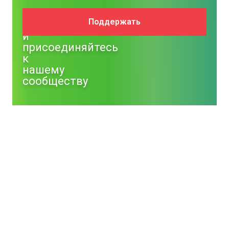
Поддержите
Поддержать
NM
и
присоединяйтесь
к
нашему
сообществу