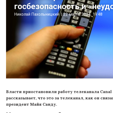
госбезопасность и «неу
Николай Пахольницкий
|
22 марта, 2024
19:48
Власти приостановили работу телеканала Canal
рассказывает, что это за телеканал, как он связ
президент Майя Санду.