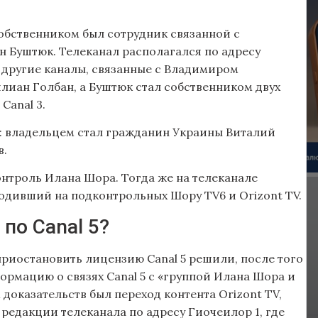
 собственником был сотрудник связанной с
 Буштюк. Телеканал располагался по адресу
я другие каналы, связанные с Владимиром
лиан Голбан, а Буштюк стал собственником двух
Canal 3.
и: владельцем стал гражданин Украины Виталий
в.
онтроль Илана Шора. Тогда же на телеканале
ходивший на подконтрольных Шору TV6 и Orizont TV.
по Canal 5?
приостановить лицензию Canal 5 решили, после того
ормацию о связях Canal 5 с «группой Илана Шора и
оказательств был переход контента Orizont TV,
ие редакции телеканала по адресу Гиочеилор 1, где