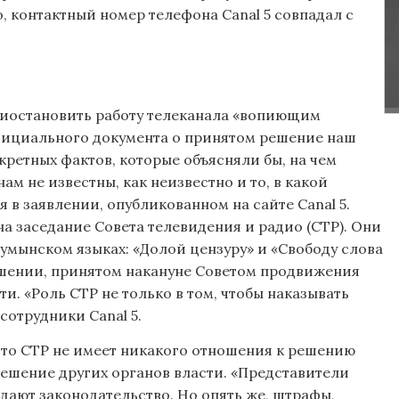
 контактный номер телефона Canal 5 совпадал с
риостановить работу телеканала «вопиющим
фициального документа о принятом решение наш
кретных фактов, которые объясняли бы, на чем
ам не известны, как неизвестно и то, в какой
 в заявлении, опубликованном на сайте Canal 5.
на заседание Совета телевидения и радио (СТР). Они
румынском языках: «Долой цензуру» и «Свободу слова
ешении, принятом накануне Советом продвижения
. «Роль СТР не только в том, чтобы наказывать
сотрудники Canal 5.
 что СТР не имеет никакого отношения к решению
решение других органов власти. «Представители
юдают законодательство. Но опять же, штрафы,