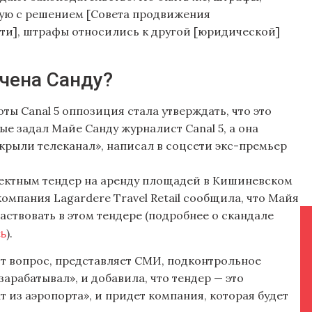
мую с решением [Совета продвижения
и], штрафы относились к другой [юридической]
ечена Санду?
ы Canal 5 оппозиция стала утверждать, что это
е задал Майе Санду журналист Canal 5, а она
акрыли телеканал», написал в соцсети экс-премьер
ректным тендер на аренду площадей в Кишиневском
компания Lagardere Travel Retail сообщила, что Майя
аствовать в этом тендере (подробнее о скандале
сь
).
тот вопрос, представляет СМИ, подконтрольное
зарабатывал», и добавила, что тендер — это
т из аэропорта», и придет компания, которая будет