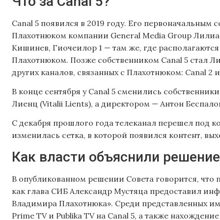
Что за Canal 5?
Canal 5 появился в 2019 году. Его первоначальным
Плахотнюком компании General Media Group Лилиан
Кишинев, Гиочеилор 1 — там же, где располагаютс
Плахотнюком. Позже собственником Canal 5 стал Ли
других каналов, связанных с Плахотнюком: Canal 2 и 
В конце сентября у Canal 5 сменились собственник
Лиенц (Vitalii Lients), а директором — Антон Беспало
С декабря прошлого года телеканал перешел под к
изменилась сетка, в которой появился контент, вы
Как власти объяснили решение 
В опубликованном решении Совета говорится, что 
как глава СИБ Александр Мустяца предоставил инф
Владимира Плахотнюка». Среди представленных им д
Prime TV и Publika TV на Canal 5, а также нахожден