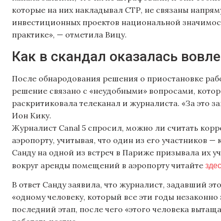
которые на них накладывал СТР, не связаны напря
инвестиционных проектов национальной значимост
практике», — отметила Вицу.
Как в скандал оказалась вовл
После обнародования решения о приостановке работ
решение связано с «неудобными» вопросами, которы
раскритиковала телеканал и журналиста. «За это з
Ион Кику.
Журналист Canal 5 спросил, можно ли считать кор
аэропорту, учитывая, что один из его участников — 
Санду на одной из встреч в Париже призывала их уч
зде
вокруг аренды помещений в аэропорту читайте
В ответ Санду заявила, что журналист, задавший э
«одному человеку, который все эти годы незаконно 
последний этап, после чего «этого человека вытаща