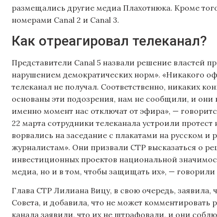
размещались другие медиа Плахотнюка. Кроме того,
номерами Canal 2 и Canal 3.
Как отреагировал телеканал?
Представители Canal 5 назвали решение властей п
нарушением демократических норм». «Никакого о
телеканал не получал. Соответственно, никаких кон
основаны эти подозрения, нам не сообщили, и они н
именно момент нас отключат от эфира», — говорится
22 марта сотрудники телеканала устроили протест 
ворвались на заседание с плакатами на русском и 
журналистам». Они призвали СТР высказаться о р
инвестиционных проектов национальной значимости
медиа, но и в том, чтобы защищать их», — говорили 
Глава СТР Лилиана Вицу, в свою очередь, заявила,
Совета, и добавила, что не может комментировать 
канала заявили, что их не штрафовали, и они собл