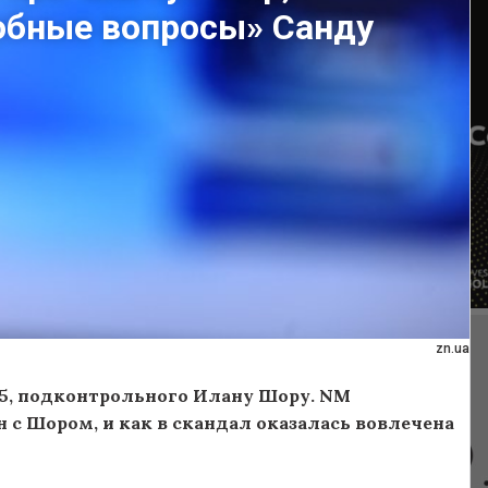
добные вопросы» Санду
zn.ua
 5, подконтрольного Илану Шору. NM
ан с Шором, и как в скандал оказалась вовлечена