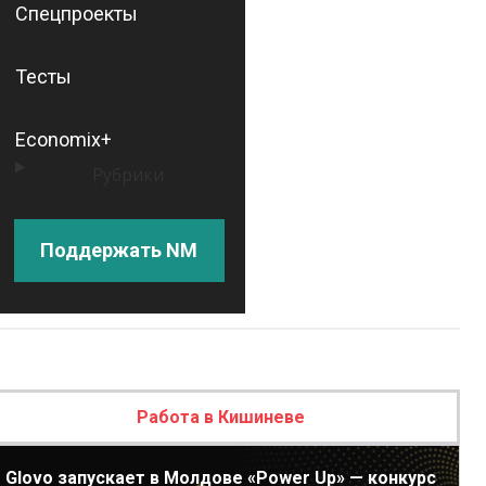
Спецпроекты
Тесты
Economix+
Рубрики
Поддержать NM
Работа в Кишиневе
Glovo запускает в Молдове «Power Up» — конкурс