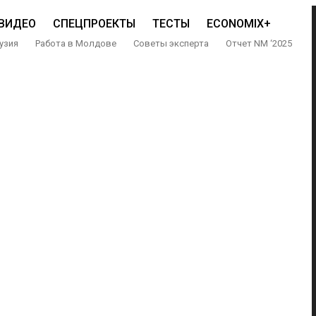
ВИДЕО
СПЕЦПРОЕКТЫ
ТЕСТЫ
ECONOMIX+
узия
Работа в Молдове
Советы эксперта
Отчет NM ‘2025