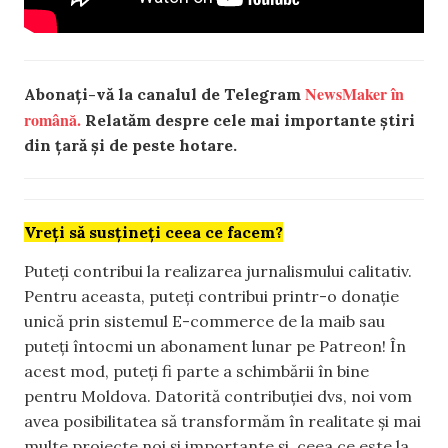
NewsMaker în
Abonați-vă la canalul de Telegram
română.
Relatăm despre cele mai importante știri
din țară și de peste hotare.
Vreți să susțineți ceea ce facem?
Puteți contribui la realizarea jurnalismului calitativ.
Pentru aceasta, puteți contribui printr-o donație
unică prin sistemul E-commerce de la maib sau
puteți întocmi un abonament lunar pe Patreon! În
acest mod, puteți fi parte a schimbării în bine
pentru Moldova. Datorită contribuției dvs, noi vom
avea posibilitatea să transformăm în realitate și mai
multe proiecte noi și importante și, ceea ce este la