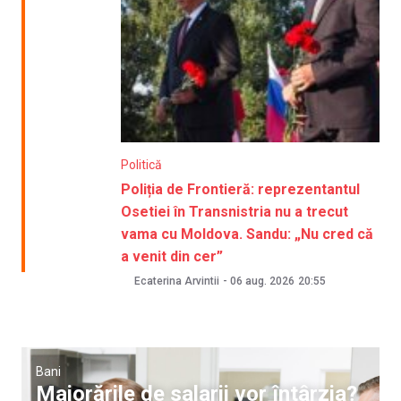
Politică
Poliția de Frontieră: reprezentantul
Osetiei în Transnistria nu a trecut
vama cu Moldova. Sandu: „Nu cred că
a venit din cer”
Ecaterina Arvintii
-
06 aug. 2026
20:55
Bani
Majorările de salarii vor întârzia?