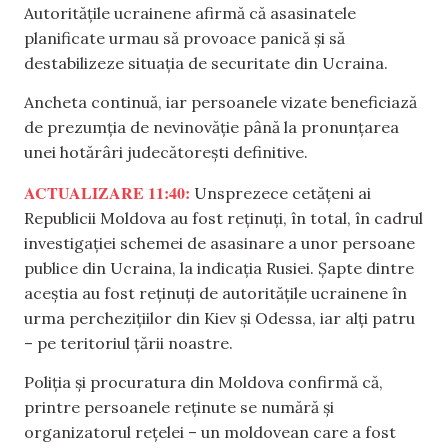
Autoritățile ucrainene afirmă că asasinatele
planificate urmau să provoace panică și să
destabilizeze situația de securitate din Ucraina.
Ancheta continuă, iar persoanele vizate beneficiază
de prezumția de nevinovăție până la pronunțarea
unei hotărâri judecătorești definitive.
ACTUALIZARE 11:40:
Unsprezece cetățeni ai
Republicii Moldova au fost reținuți, în total, în cadrul
investigației schemei de asasinare a unor persoane
publice din Ucraina, la indicația Rusiei. Șapte dintre
aceștia au fost reținuți de autoritățile ucrainene în
urma perchezițiilor din Kiev și Odessa, iar alți patru
– pe teritoriul țării noastre.
Poliția și procuratura din Moldova confirmă că,
printre persoanele reținute se numără și
organizatorul rețelei – un moldovean care a fost