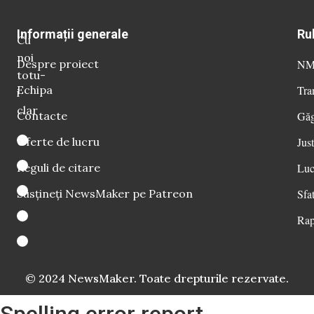
Informații generale
Ru
Cu
noi
Despre proiect
NM 
totu-
Echipa
Tra
i
clar
Contacte
Găg
Oferte de lucru
Just
Reguli de citare
Luc
Susțineți NewsMaker pe Patreon
Sfat
Rap
© 2024 NewsMaker. Toate drepturile rezervate.