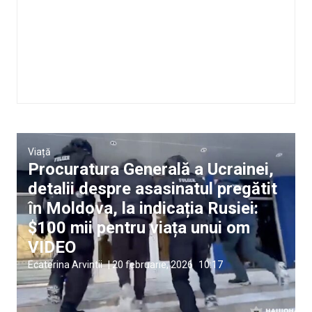
Viață
Procuratura Generală a Ucrainei,
detalii despre asasinatul pregătit
în Moldova, la indicația Rusiei:
$100 mii pentru viața unui om
VIDEO
Ecaterina Arvintii
|
20 februarie, 2026
10:17