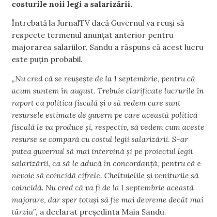
costurile noii legi a salarizării.
Întrebată la JurnalTV dacă Guvernul va reuși să
respecte termenul anunțat anterior pentru
majorarea salariilor, Sandu a răspuns că acest lucru
este puțin probabil.
„Nu cred că se reușește de la 1 septembrie, pentru că
acum suntem în august. Trebuie clarificate lucrurile în
raport cu politica fiscală și o să vedem care sunt
resursele estimate de guvern pe care această politică
fiscală le va produce și, respectiv, să vedem cum aceste
resurse se compară cu costul legii salarizării. S-ar
putea guvernul să mai intervină și pe proiectul legii
salarizării, ca să le aducă în concordanță, pentru că e
nevoie să coincidă cifrele. Cheltuielile și veniturile să
coincidă. Nu cred că va fi de la 1 septembrie această
majorare, dar sper totuși să fie mai devreme decât mai
târziu”,
a declarat președinta Maia Sandu.