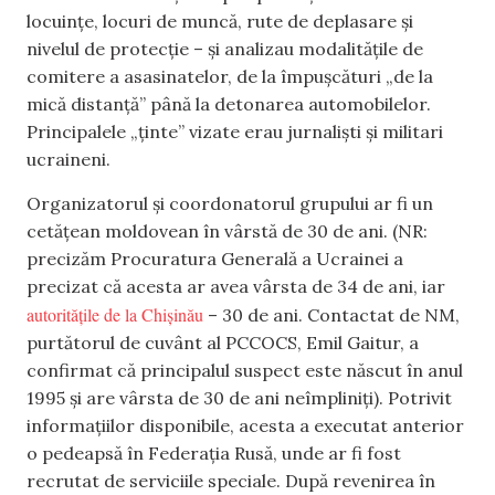
locuințe, locuri de muncă, rute de deplasare și
nivelul de protecție – și analizau modalitățile de
comitere a asasinatelor, de la împușcături „de la
mică distanță” până la detonarea automobilelor.
Principalele „ținte” vizate erau jurnaliști și militari
ucraineni.
Organizatorul și coordonatorul grupului ar fi un
cetățean moldovean în vârstă de 30 de ani. (NR:
precizăm Procuratura Generală a Ucrainei a
precizat că acesta ar avea vârsta de 34 de ani, iar
autoritățile de la Chișinău
– 30 de ani. Contactat de NM,
purtătorul de cuvânt al PCCOCS, Emil Gaitur, a
confirmat că principalul suspect este născut în anul
1995 și are vârsta de 30 de ani neîmpliniți). Potrivit
informațiilor disponibile, acesta a executat anterior
o pedeapsă în Federația Rusă, unde ar fi fost
recrutat de serviciile speciale. După revenirea în