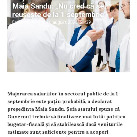
Maia Sandu: „Nu cred că se
reușește de la 1 septembrie”
Ecaterina Arvintii
|
6 august, 2026
21:39
Majorarea salariilor în sectorul public de la 1
septembrie este puțin probabilă, a declarat
președinta Maia Sandu. Șefa statului spune că
Guvernul trebuie să finalizeze mai întâi politica
bugetar-fiscală și să stabilească dacă veniturile
estimate sunt suficiente pentru a acoperi