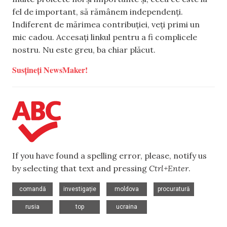
fel de important, să rămânem independenți.
Indiferent de mărimea contribuției, veți primi un
mic cadou. Accesați linkul pentru a fi complicele
nostru. Nu este greu, ba chiar plăcut.
Susțineți NewsMaker!
If you have found a spelling error, please, notify us
by selecting that text and pressing
Ctrl+Enter
.
,
,
,
,
comandă
investigație
moldova
procuratură
,
,
rusia
top
ucraina