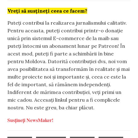
Vreți să susțineți ceea ce facem?
Puteți contribui la realizarea jurnalismului calitativ.
Pentru aceasta, puteți contribui printr-o donație
unică prin sistemul E-commerce de la maib sau
puteți întocmi un abonament lunar pe Patreon! În
acest mod, puteți fi parte a schimbării în bine
pentru Moldova. Datorită contribuției dvs, noi vom
avea posibilitatea să transformăm în realitate și mai
multe proiecte noi și importante și, ceea ce este la
fel de important, să rămânem independenți.
Indiferent de mărimea contribuției, veți primi un
mic cadou. Accesați linkul pentru a fi complicele
nostru. Nu este greu, ba chiar plăcut.
Susțineți NewsMaker!
,
,
,