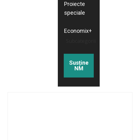
Proiecte
speciale
Economix+
Subcategorii
Susține
NM