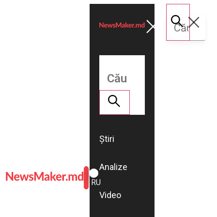
Știri
Analize
ROMÂNĂ
RU
Video