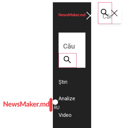
Știri
Analize
ROMÂNĂ
RU
Video