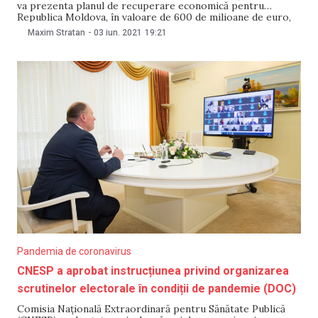
va prezenta planul de recuperare economică pentru
Republica Moldova, în valoare de 600 de milioane de euro,
anunțat pe 2 iunie de Comisia Europeană. Președinta
Maxim Stratan
-
03 iun. 2021
19:21
Republicii Moldova, Maia Sandu, urmează să se întâlnească
mâine, 4 iunie, cu delegația Comisiei Europene.
Pandemia de coronavirus
CNESP a aprobat instrucțiunea privind organizarea
scrutinelor electorale în condiții de pandemie (DOC)
Comisia Națională Extraordinară pentru Sănătate Publică