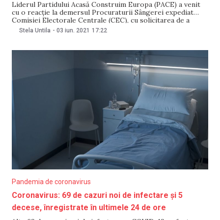
Liderul Partidului Acasă Construim Europa (PACE) a venit
cu o reacție la demersul Procuraturii Sângerei expediat
Comisiei Electorale Centrale (CEC), cu solicitarea de a
permite aducerea sa forțată în fața procurorilor. Gheorghe
Stela Untila
-
03 iun. 2021
17:22
Cavcaliuc este de părere că se urmărește scoaterea sa din
cursa electorală și a precizat că va veni
Pandemia de coronavirus
Coronavirus: 69 de cazuri noi de infectare și 5
decese, înregistrate în ultimele 24 de ore