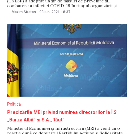
(CNESP) a adoptat un șir de măsuri de prevenire și
combatere a infecției COVID-19 în timpul organizării și
desfășurării scrutinelor electorale. De asemenea, CNESP a
Maxim Stratan
-
03 iun. 2021
18:37
aprobat instrucțiunea privind organizarea scrutinelor
electorale în condiții de pandemie. Hotărârea CNESP
prevede măsuri de protecție obligatorie pentru alegători,
Politică
Precizările MEI privind numirea directorilor la Î.S
„Barza Albă” și S.A „Răut”
Ministerul Economiei și Infrastructurii (MEI) a venit cu o
reacție după ce deputatul Partidului Acțiune și Solidaritate,