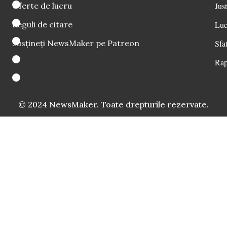
Oferte de lucru
Just
Reguli de citare
Luc
Susțineți NewsMaker pe Patreon
Sfat
Rap
© 2024 NewsMaker. Toate drepturile rezervate.