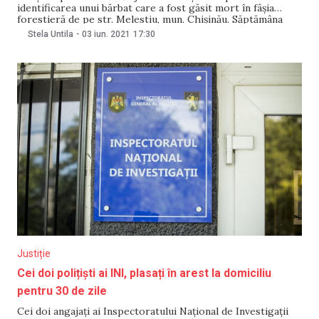
identificarea unui bărbat care a fost găsit mort în fâşia
forestieră de pe str. Melestiu, mun. Chişinău. Săptămâna
trecută, oamenii legii cereau ajutorul cetățenilor pentru a
Stela Untila
-
03 iun. 2021
17:30
identifica corpul neînsuflețit al unei femei, care a fost găsit
în același loc. Corpul neînsuflețit al bărbatului a
Justiție
Cei doi polițiști ai INI, plasați în arest la domiciliu
pentru 30 de zile
Cei doi angajaţi ai Inspectoratului Naţional de Investigaţii