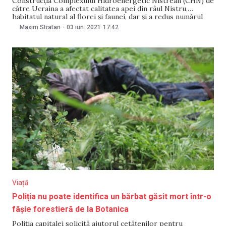
Construcția Complexului Hidroenergetic Nistrean (CHN) de
către Ucraina a afectat calitatea apei din râul Nistru,
habitatul natural al florei și faunei, dar și a redus numărul
speciilor de pești. Concluzii în acest sens se regăsesc într-
Maxim Stratan
-
03 iun. 2021
17:42
un studiu privind impactul social și de mediu al CHN asupra
râului Nistru, comandat de
Viață
Poliția nu poate identifica un bărbat găsit mort într-o
fâșie forestieră de la Botanica
Poliția capitalei solicită ajutorul cetățenilor pentru