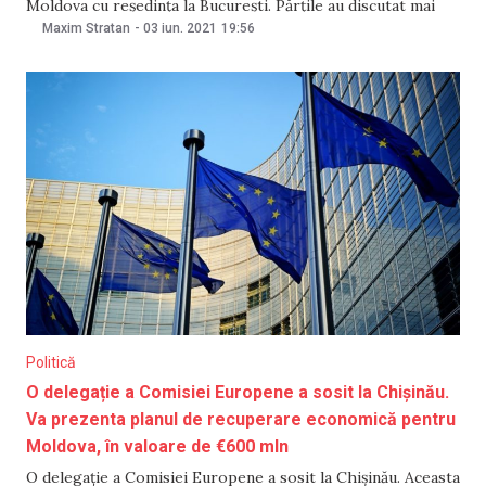
Moldova cu reședința la București. Părțile au discutat mai
multe subiecte de pe agenda bilaterală, precum
Maxim Stratan
-
03 iun. 2021
19:56
intensificarea relațiilor economice, politice și sociale. „Un
subiect abordat în mod special este cel al călătoriilor
cetățenilor noștri
Politică
O delegație a Comisiei Europene a sosit la Chișinău.
Va prezenta planul de recuperare economică pentru
Moldova, în valoare de €600 mln
O delegație a Comisiei Europene a sosit la Chișinău. Aceasta