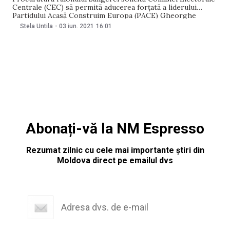
Centrale (CEC) să permită aducerea forțată a liderului
Partidului Acasă Construim Europa (PACE) Gheorghe
Cavcaliuc în fața procurorilor. Informația a fost confirmată
Stela Untila
-
03 iun. 2021
16:01
pentru NM de către reprezentanta Procuraturii Generale
Maria Vieru pe 3 iunie. Contactată de NM, Maria Vieru a
precizat că este vorba
Abonați-vă la NM Espresso
Rezumat zilnic cu cele mai importante știri din
Moldova direct pe emailul dvs