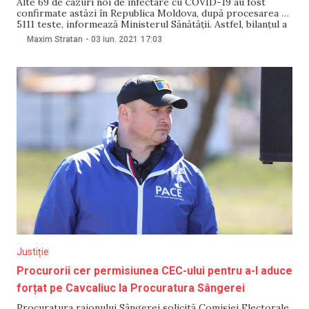
Alte 69 de cazuri noi de infectare cu COVID-19 au fost
confirmate astăzi în Republica Moldova, după procesarea a
5111 teste, informează Ministerul Sănătății. Astfel, bilanțul a
ajuns la 255 354. Din numărul total de cazuri, patru sunt de
Maxim Stratan
-
03 iun. 2021
17:03
import: 4- România. Totodată, alți doi lucrători medicali s-
au infectat cu
Justiție
Procurorii cer permisiunea CEC-ului pentru a-l aduce
forțat pe Cavcaliuc la Procuratura Sângerei
Procuratura raionului Sângerei solicită Comisiei Electorale