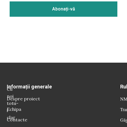
Informații generale
Ru
Cu
noi
Despre proiect
NM 
totu-
Echipa
Tra
i
clar
Contacte
Găg