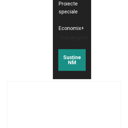
Proiecte
speciale
Economix+
Subcategorii
Susține
NM