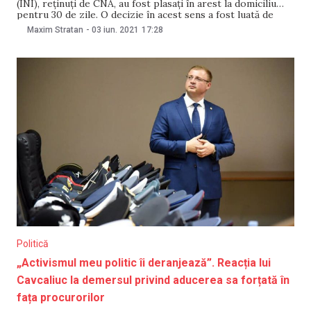
(INI), reţinuţi de CNA, au fost plasați în arest la domiciliu
pentru 30 de zile. O decizie în acest sens a fost luată de
Judecătoria Chișinău, sediul Ciocana. Procurorii au cerut 30
Maxim Stratan
-
03 iun. 2021
17:28
de zile de arest preventiv pentru fiecare. Precizăm că pe
Politică
„Activismul meu politic îi deranjează”. Reacția lui
Cavcaliuc la demersul privind aducerea sa forțată în
fața procurorilor