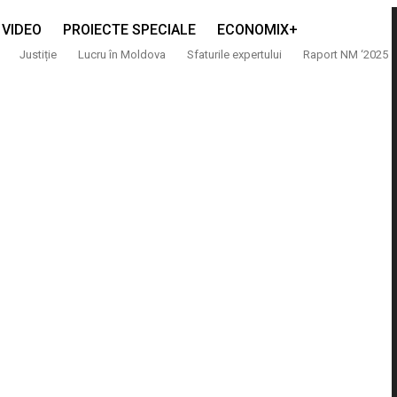
VIDEO
PROIECTE SPECIALE
ECONOMIX+
Justiție
Lucru în Moldova
Sfaturile expertului
Raport NM ‘2025