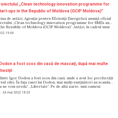
oiectului „Clean technology innovation programme for
art-ups in the Republic of Moldova (GCIP Moldova)”
iua de astăzi, Agenția pentru Eficiență Energetică anunță oficial
iectului „Clean technology innovation programme for SMEs and
the Republic of Moldova (GCIP Moldova)”. Astăzi, în cadrul unui
stiv organizat de către Agenția pentru Dezvoltarea și
022
19:04
Agriculturii și Agenția pentru Eficiență Energetică, prin
Dodon a fost scos din casă de mascați, după mai multe
heziții
inte Igor Dodon a fost scos din casă, unde a avut loc percheziții
sul zilei. În fața casei lui Dodon, mai mulți susținători au scandat
 ne vom preda”, „Libertate”. Pe de altă parte, unii oameni
esta trebuie să ajungă la închisoare. Un microbuz special
-
24 mai 2022
18:29