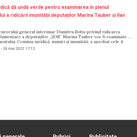
idică dă undă verde pentru examinarea în plenul
i a ridicării imunității deputaților Marina Tauber și Ilan
curorului general interimar Dumitru Robu privind ridicarea
rlamentare a deputaților „ȘOR” Marina Tauber vor fi examinate în
entului. Comisia juridică, numiri și imunități, a aprobat cele 4
 de Robu, a anunțat pe 24 mai, Olesea Stamate, președinta
-
24 mai 2022
17:12
 astăzi, fracțiunea Partidului „ȘOR” va vota
i generale
Rubrici
Publicitate