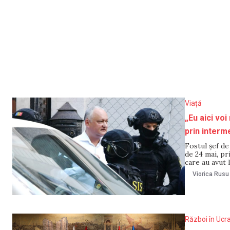
Viață
„Eu aici voi
prin interme
Fostul șef de
de 24 mai, pr
care au avut 
pentru el și 
Viorica Rusu
Război în Ucr