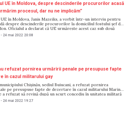
 UE în Moldova, despre descinderile procurorilor acasă
urmărim procesul, dar nu ne implicăm”
UE în Moldova, Janis Mazeiks, a vorbit într-un interviu pentru
dă despre descinderile procurorilor la domiciliul fostului șef de
on. Oficialul a declarat că UE urmărește acest caz sub două
 nu se implică. „Noi urmărim acest caz din două aspecte. Unul,
-
24 mai 2022
20:08
l
au refuzat pornirea urmăririi penale pe presupuse fapte
 în cazul militarului gay
unicipiului Chișinău, sediul Buiucani, a refuzat pornirea
ale pe presupuse fapte de dezertare în cazul militarului Marin
e a refuzat să revină după un scurt concediu în unitatea militară
 fost hărțuit din cauza orientării sale sexuale. Doina Ioana
-
24 mai 2022
19:27
avocata Centrului de informații