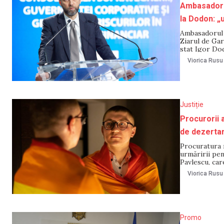
Ambasadorul
la Dodon: „
Ambasadorul 
Ziarul de Gar
stat Igor Dod
aspecte, însă
Viorica Rusu
este aspectu
Justiție
Procurorii 
de dezertare
Procuratura m
urmăririi pen
Pavlescu, car
pe motiv că a
Viorica Rusu
Străisteanu, 
Promo