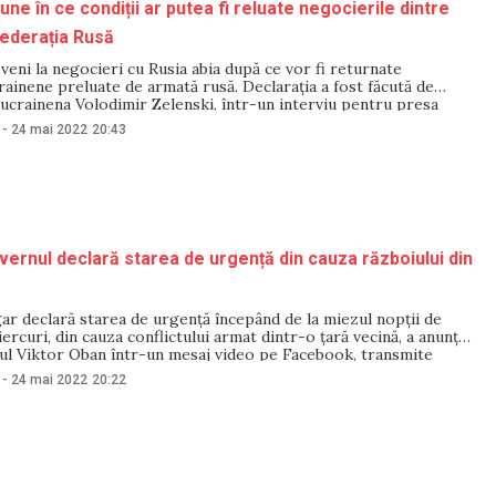
ne în ce condiții ar putea fi reluate negocierile dintre
Federația Rusă
veni la negocieri cu Rusia abia după ce vor fi returnate
crainene preluate de armată rusă. Declarația a fost făcută de
ucrainena Volodimir Zelenski, într-un interviu pentru presa
at de Unian „Sunt sigur că trebuie să ne întoarcem întregul
-
24 mai 2022
20:43
r va trebui să plătim
vernul declară starea de urgență din cauza războiului din
r declară starea de urgenţă începând de la miezul nopţii de
ercuri, din cauza conflictului armat dintr-o ţară vecină, a anunţat
ul Viktor Oban într-un mesaj video pe Facebook, transmite
an a declarat că războiul din Ucraina prezintă un pericol
-
24 mai 2022
20:22
ru „Ungaria, siguranţa noastră fizică,