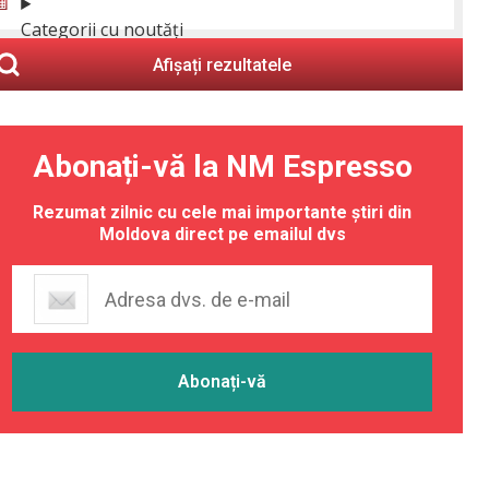
Categorii cu noutăți
Afișați rezultatele
Abonați-vă la NM Espresso
Rezumat zilnic cu cele mai importante știri din
Moldova direct pe emailul dvs