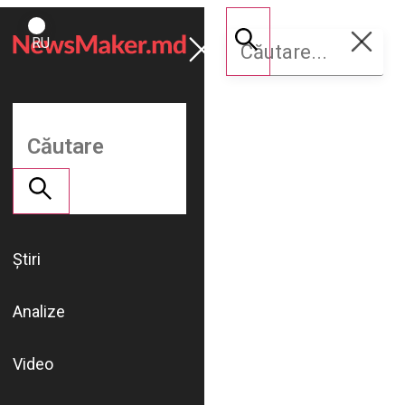
ROMÂNĂ
Susține
RU
NM
Știri
Analize
Video