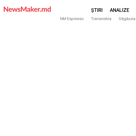
ȘTIRI
ANALIZE
NM Espresso
Transnistria
Găgăuzia