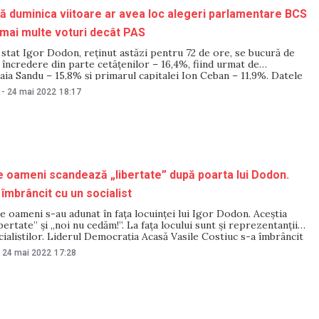
ă duminica viitoare ar avea loc alegeri parlamentare BCS
mai multe voturi decât PAS
 stat Igor Dodon, reținut astăzi pentru 72 de ore, se bucură de
încredere din parte cetățenilor – 16,4%, fiind urmat de
ia Sandu – 15,8% și primarul capitalei Ion Ceban – 11,9%. Datele
 într-un nou sondaj realizat de Institutul de Științe
-
24 mai 2022
18:17
e oameni scandează „libertate” după poarta lui Dodon.
 îmbrâncit cu un socialist
e oameni s-au adunat în fața locuinței lui Igor Dodon. Aceștia
bertate” și „noi nu cedăm!”. La fața locului sunt și reprezentanții
cialiștilor. Liderul Democrația Acasă Vasile Costiuc s-a îmbrâncit
tor al lui Igor Dodon. Carabinierii au intervenit pentru a evita
24 mai 2022
17:28
nflictului. UPDATE