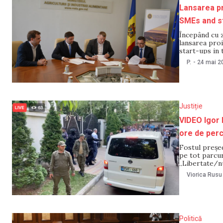
Lansarea pr
SMEs and st
Începând cu z
lansarea pro
start-ups in 
eveniment fe
P.
-
24 mai 2
Modernizarea 
semnarea
Justiție
VIDEO Igor 
ore de perc
Fostul președ
pe tot parcur
„Libertate/nu
strigau că ac
Viorica Rusu
Politică