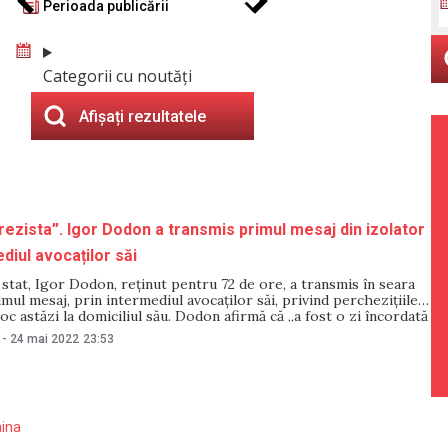
Perioada publicării
Categorii cu noutăți
Afișați rezultatele
 rezista”. Igor Dodon a transmis primul mesaj din izolator
diul avocaților săi
 stat, Igor Dodon, reținut pentru 72 de ore, a transmis în seara
imul mesaj, prin intermediul avocaților săi, privind perchezițiile
loc astăzi la domiciliul său. Dodon afirmă că „a fost o zi încordată
pentru familia mea”, menționând că
-
24 mai 2022
23:53
aina