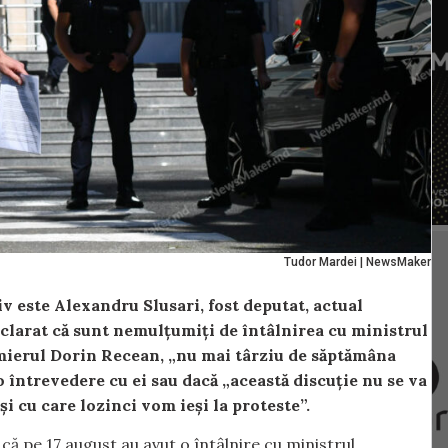
Tudor Mardei | NewsMaker
iv este Alexandru Slusari, fost deputat, actual
clarat că sunt nemulțumiți de întâlnirea cu ministrul
emierul Dorin Recean, „nu mai târziu de săptămâna
o întrevedere cu ei sau dacă „această discuție nu se va
și cu care lozinci vom ieși la proteste”.
că pe 17 august au avut o întâlnire cu ministrul