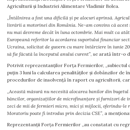
Agriculturii și Industriei Alimentare Vladimir Bolea.
„
Întâlnirea a fost una dificilă și pe alocuri aprinsă. Agric
livrării a motorinei din România. Ne-am convins că acest sp
nu mai devreme decât în luna octombrie. Mai mult ca atât
Europeană referitor la acordarea suportului financiar sect
Ucraina, solicitat de guvern cu mare întârziere în iunie 20
să fie făcută la începutul anului curent”
, se arată într-o d
Potrivit reprezentanților Forța Fermierilor, „subiectul 
puțin 3 luni la calcularea penalităților și dobânzilor de 
procedurilor de insolvență în raport cu agricultorii, ca
„
Această măsură nu necesită alocarea banilor din bugetul d
băncilor, organizațiilor de microfinanțare și furnizori de i
zeci de mii de fermieri micro, mici și mijlocii, oferindu-le 
Moratoriu poate fi introdus prin decizia CSE”
, a menționa
Reprezentanții Forța Fermierilor „au constatat cu reg