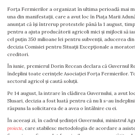
Forța Fermierilor a organizat în ultima perioadă mai multe
una din manifestații, care a avut loc în Piața Marii Adun
anunțat că își întrerup protestele până la 1 august, tim
pentru a ajuta producătorii agricoli mici și mijlocii să 
cel puțin 350 milioane lei pentru subvenții, aducerea di
decizia Comisiei pentru Situații Excepționale a moratoriu
creditori.
În iunie, premierul Dorin Recean declara că Guvernul Re
îndeplini toate cerințele Asociației Forța Fermierilor. T
sectorul agricol și caută soluții.
Pe 14 august, la intrare în clădirea Guvernului, a avut loc
Slusari, decizia a fost luată pentru că nu li s-au îndepli
răspuns la solicitarea de a avea o întâlnire cu ei.
În aceeași zi, în cadrul ședinței Guvernului, ministrul A
proiecte
, care stabilesc metodologia de acordare a asist