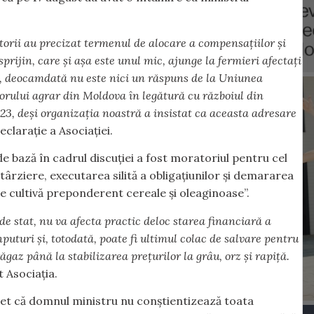
ultorii au precizat termenul de alocare a compensațiilor și
rijin, care și așa este unul mic, ajunge la fermieri afectați
, deocamdată nu este nici un răspuns de la Uniunea
orului agrar din Moldova în legătură cu războiul din
23, deși organizația noastră a insistat ca aceasta adresare
eclarație a Asociației.
de bază în cadrul discuției a fost moratoriul pentru cel
întârziere, executarea silită a obligațiunilor și demararea
re cultivă preponderent cereale și oleaginoase”.
e stat, nu va afecta practic deloc starea financiară a
nputuri și, totodată, poate fi ultimul colac de salvare pentru
răgaz până la stabilizarea prețurilor la grâu, orz și rapiță.
t Asociația.
ret că domnul ministru nu conștientizează toata