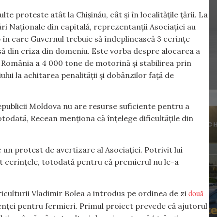
 proteste atât la Chișinău, cât și în localitățile țării. La
ări Naționale din capitală, reprezentanții Asociației au
p în care Guvernul trebuie să îndeplinească 3 cerințe
iasă din criza din domeniu. Este vorba despre alocarea a
n România a 4 000 tone de motorină și stabilirea prin
lui la achitarea penalității și dobânzilor față de
publicii Moldova nu are resurse suficiente pentru a
otodată, Recean menționa că înțelege dificultățile din
 un protest de avertizare al Asociației. Potrivit lui
nit cerințele, totodată pentru că premierul nu le-a
două
griculturii Vladimir Bolea a introdus pe ordinea de zi
enței pentru fermieri. Primul proiect prevede că ajutorul