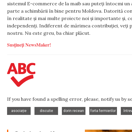
sistemul E-commerce de la maib sau puteți întocmi un 
parte a schimbării în bine pentru Moldova. Datorită con
în realitate și mai multe proiecte noi și importante și,
independenți. Indiferent de mărimea contribuției, veți p
nostru. Nu este greu, ba chiar plăcut.
Susțineți NewsMaker!
If you have found a spelling error, please, notify us by 
,
,
,
,
asociație
discutie
dorin recean
forta fermierilor
între