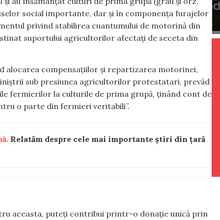
ul și au însămânțat culturi de prima grupă (grâu și orz,
duselor social importante, dar și în componența furajelor
mentul privind stabilirea cuantumului de motorină din
inat suportului agricultorilor afectați de seceta din
d alocarea compensațiilor și repartizarea motorinei,
iniștrii sub presiunea agricultorilor protestatari, prevăd
le fermierilor la culturile de prima grupă, ținând cont de
tru o parte din fermieri veritabili”.
nă.
Relatăm despre cele mai importante știri din țară
ntru aceasta, puteți contribui printr-o donație unică prin