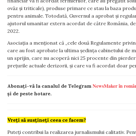
financiar va fi acordat fermierilor, care au pregătit sol
ovăz și triticale), produse primare ce stau la baza pro
pentru animale. Totodată, Guvernul a aprobat și regula
ajutorul umanitar extern acordat de către România, dest
2022.
Asociația a menționat că „cele două Regulamente privin
care au fost aprobate la ultima ședința cabinetului de m
un sprijin, care nu acoperă nici 25 procente din pierderi
prețurile actuale derizorii, și care va fi acordat doar pen
NewsMaker în româ
Abonați-vă la canalul de Telegram
și de peste hotare.
Vreți să susțineți ceea ce facem?
Puteți contribui la realizarea jurnalismului calitativ. Pe