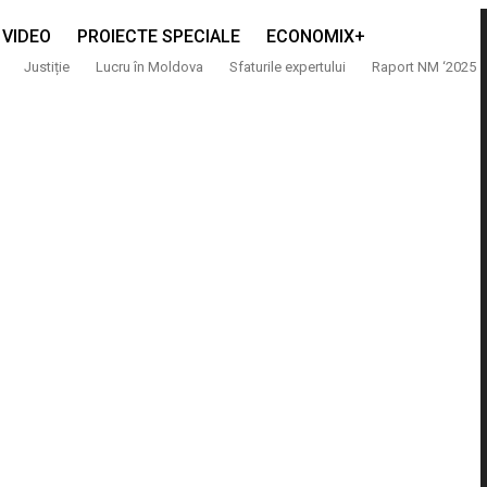
VIDEO
PROIECTE SPECIALE
ECONOMIX+
Justiție
Lucru în Moldova
Sfaturile expertului
Raport NM ‘2025