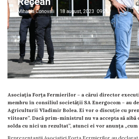
Recean
Mihaela Conovali
|
18 august, 2023
09:26
Asociația Forța Fermierilor – a cărui director execut
membru în consiliul societății SA Energocom – au de
Agriculturii Vladimir Bolea. Ei vor o discuție cu pr
viitoare”. Dacă prim-ministrul nu va accepta să aibă 
solda cu nici un rezultat”, atunci ei vor anunța „cum 
Reprezentanții Asociației Forța Fermierilor au declarat 