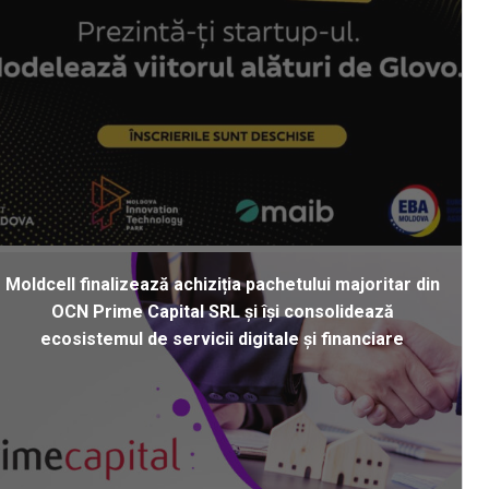
Moldcell finalizează achiziția pachetului majoritar din
OCN Prime Capital SRL și își consolidează
ecosistemul de servicii digitale și financiare