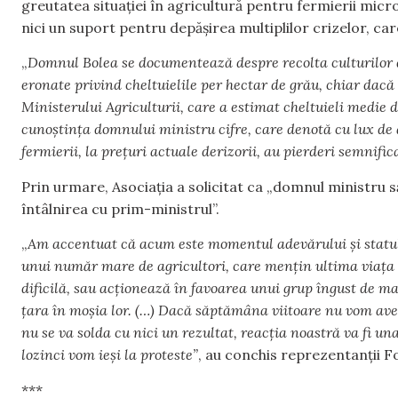
greutatea situației în agricultură pentru fermierii micro, 
nici un suport pentru depășirea multiplilor crizelor, c
„
Domnul Bolea se documentează despre recolta culturilor d
eronate privind cheltuielile per hectar de grău, chiar dac
Ministerului Agriculturii, care a estimat cheltuieli medie d
cunoștința domnului ministru cifre, care denotă cu lux de
fermierii, la prețuri actuale derizorii, au pierderi semnific
Prin urmare, Asociația a solicitat ca „domnul ministru 
întâlnirea cu prim-ministrul”.
„
Am accentuat că acum este momentul adevărului și statul
unui număr mare de agricultori, care mențin ultima viața î
dificilă, sau acționează în favoarea unui grup îngust de m
țara în moșia lor. (…) Dacă săptămâna viitoare nu vom av
nu se va solda cu nici un rezultat, reacția noastră va fi u
lozinci vom ieși la proteste”
, au conchis reprezentanții F
***