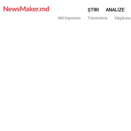
ȘTIRI
ANALIZE
NM Espresso
Transnistria
Găgăuzia