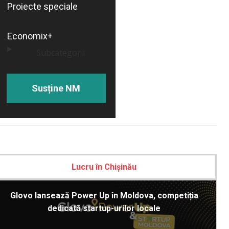
Proiecte speciale
Economix+
Subcategorii
Susține NM
Lucru în Chișinău
Glovo lansează Power Up în Moldova, competiția
dedicată startup-urilor locale