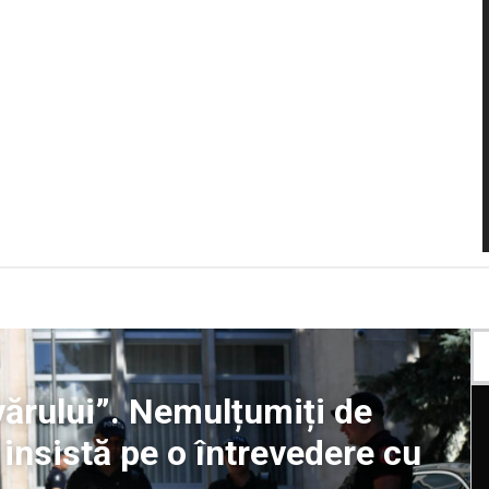
rului”. Nemulțumiți de
 insistă pe o întrevedere cu