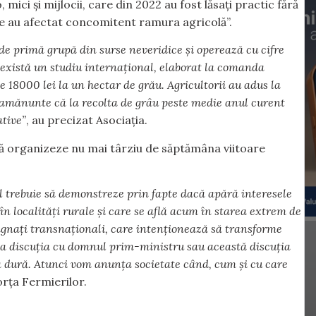
mici și mijlocii, care din 2022 au fost lăsați practic fără
are au afectat concomitent ramura agricolă”.
e primă grupă din surse neveridice și operează cu cifre
ă există un studiu internațional, elaborat la comanda
e 18000 lei la un hectar de grău. Agricultorii au adus la
 amănunte că la recolta de grâu peste medie anul curent
ative”
, au precizat Asociația.
să organizeze nu mai târziu de săptămâna viitoare
 trebuie să demonstreze prin fapte dacă apără interesele
n localități rurale și care se află acum în starea extrem de
agnați transnaționali, care intenționează să transforme
ea discuția cu domnul prim-ministru sau această discuția
na dură. Atunci vom anunța societate când, cum și cu care
orța Fermierilor.