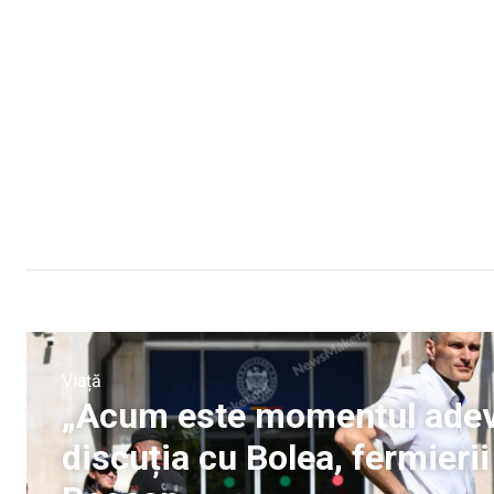
Viață
„Acum este momentul adevă
discuția cu Bolea, fermierii