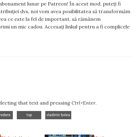
abonament lunar pe Patreon! În acest mod, puteți fi
tribuției dvs, noi vom avea posibilitatea să transformăm
 ceea ce este la fel de important, să rămânem
rimi un mic cadou. Accesați linkul pentru a fi complicele
selecting that text and pressing
Ctrl+Enter
.
,
,
vedere
top
vladimir bolea