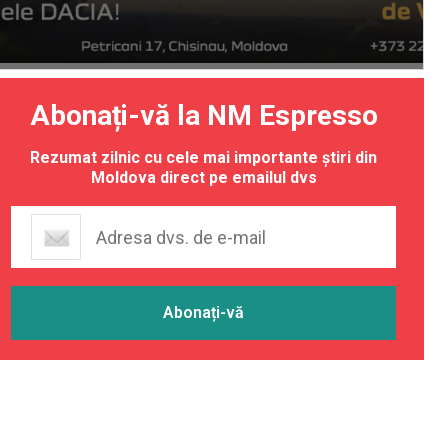
Abonați-vă la NM Espresso
Rezumat zilnic cu cele mai importante știri din
Moldova direct pe emailul dvs