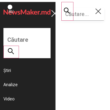
ROMÂNĂ
Susține
RU
NM
Știri
Analize
Video