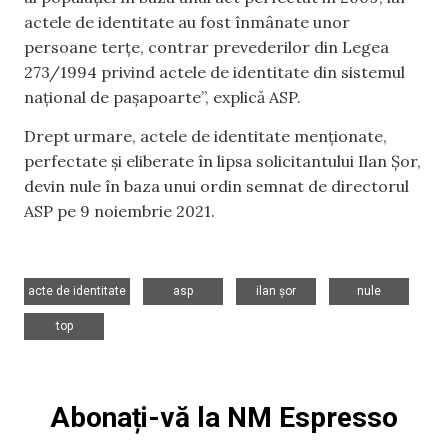
actele de identitate au fost înmânate unor
persoane terțe, contrar prevederilor din Legea
273/1994 privind actele de identitate din sistemul
național de pașapoarte”, explică ASP.
Drept urmare, actele de identitate menționate,
perfectate și eliberate în lipsa solicitantului Ilan Șor,
devin nule în baza unui ordin semnat de directorul
ASP pe 9 noiembrie 2021.
,
,
,
,
acte de identitate
asp
ilan șor
nule
top
Abonați-vă la NM Espresso