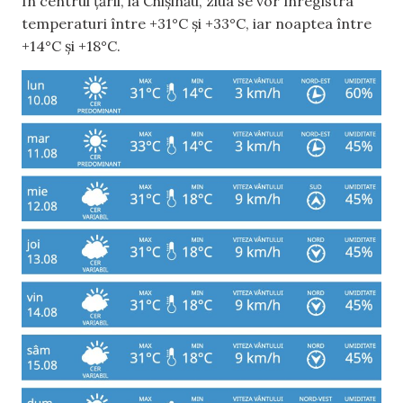
În centrul țării, la Chișinău, ziua se vor înregistra
temperaturi între +31°C și +33°C, iar noaptea între
+14°C și +18°C.