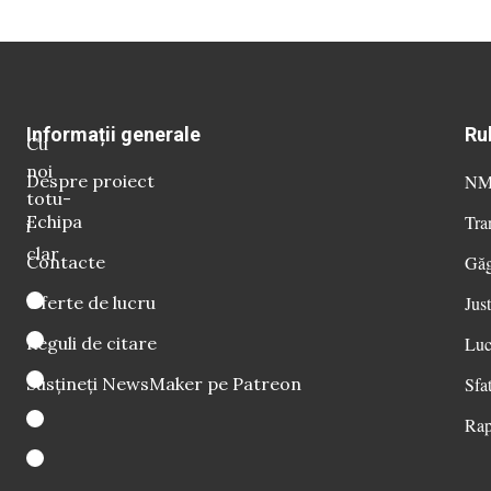
Informații generale
Ru
Cu
noi
Despre proiect
NM 
totu-
Echipa
Tra
i
clar
Contacte
Găg
Oferte de lucru
Just
Reguli de citare
Luc
Susțineți NewsMaker pe Patreon
Sfat
Rap