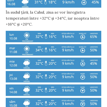
În sudul țării, la Cahul, ziua se vor înregistra
temperaturi între +32°C și +34°C, iar noaptea între
+16°C și +20°C.