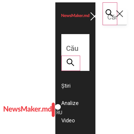
Știri
Analize
ROMÂNĂ
RU
Video