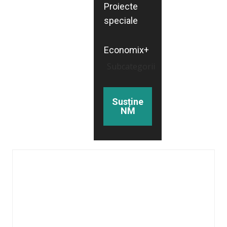
Proiecte
speciale
Economix+
Subcategorii
Susține
NM