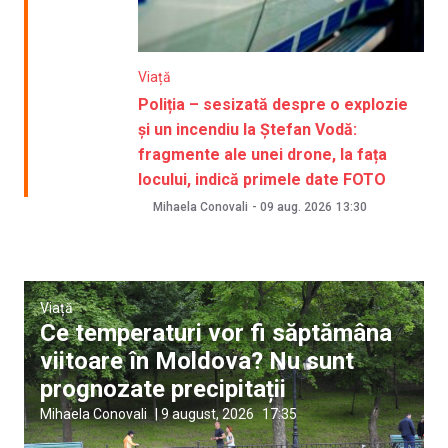
Viață
Poliția – sesizată despre o explozie
și un incendiu la Ștefan Vodă:
fragmente ale unei drone, la fața
locului, indică primele date FOTO
Mihaela Conovali
-
09 aug. 2026
13:30
Viață
Ce temperaturi vor fi săptămâna
viitoare în Moldova? Nu sunt
prognozate precipitații
Mihaela Conovali
|
9 august, 2026
17:35