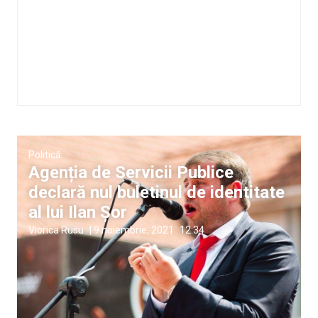
Politică
Agenția de Servicii Publice
declară nul buletinul de identitate
al lui Ilan Șor
Viorica Rusu
|
9 noiembrie, 2021
12:34