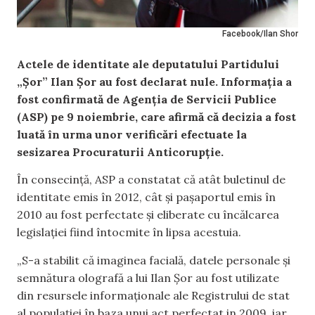
Facebook/Ilan Shor
Actele de identitate ale deputatului Partidului
„Șor” Ilan Șor au fost declarat nule. Informația a
fost confirmată de Agenția de Servicii Publice
(ASP) pe 9 noiembrie, care afirmă că decizia a fost
luată în urma unor verificări efectuate la
sesizarea Procuraturii Anticorupție.
În consecință, ASP a constatat că atât buletinul de
identitate emis în 2012, cât și pașaportul emis în
2010 au fost perfectate și eliberate cu încălcarea
legislației fiind întocmite în lipsa acestuia.
„S-a stabilit că imaginea facială, datele personale și
semnătura olografă a lui Ilan Șor au fost utilizate
din resursele informaționale ale Registrului de stat
al populației în baza unui act perfectat in 2009, iar