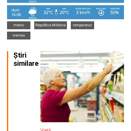
,
,
,
meteo
Republica Moldova
temperaturi
vremea
Știri
similare
Viață