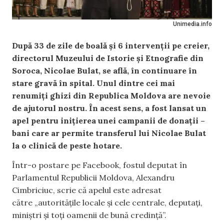
Unimedia.info
După 33 de zile de boală și 6 intervenții pe creier,
directorul Muzeului de Istorie și Etnografie din
Soroca, Nicolae Bulat, se află, în continuare în
stare gravă în spital. Unul dintre cei mai
renumiți ghizi din Republica Moldova are nevoie
de ajutorul nostru. În acest sens, a fost lansat un
apel pentru inițierea unei campanii de donații –
bani care ar permite transferul lui Nicolae Bulat
la o clinică de peste hotare.
Într-o postare pe Facebook, fostul deputat în
Parlamentul Republicii Moldova, Alexandru
Cimbriciuc, scrie că apelul este adresat
către „autoritățile locale și cele centrale, deputați,
miniștri și toți oamenii de bună credință”.