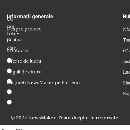
Informații generale
Ru
Cu
noi
Despre proiect
NM 
totu-
Echipa
Tra
i
clar
Contacte
Găg
Oferte de lucru
Just
Reguli de citare
Luc
Susțineți NewsMaker pe Patreon
Sfat
Rap
© 2024 NewsMaker. Toate drepturile rezervate.