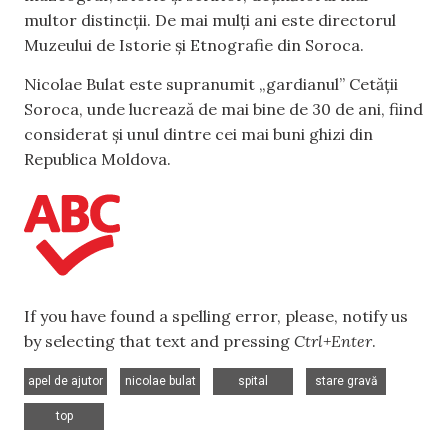
multor distincții. De mai mulți ani este directorul
Muzeului de Istorie și Etnografie din Soroca.
Nicolae Bulat este supranumit „gardianul” Cetății
Soroca, unde lucrează de mai bine de 30 de ani, fiind
considerat și unul dintre cei mai buni ghizi din
Republica Moldova.
If you have found a spelling error, please, notify us
by selecting that text and pressing
Ctrl+Enter
.
,
,
,
,
apel de ajutor
nicolae bulat
spital
stare gravă
top