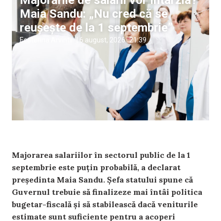
Majorările de salarii vor întârzia?
Maia Sandu: „Nu cred că se
reușește de la 1 septembrie”
Ecaterina Arvintii
|
6 august, 2026
21:39
Majorarea salariilor în sectorul public de la 1
septembrie este puțin probabilă, a declarat
președinta Maia Sandu. Șefa statului spune că
Guvernul trebuie să finalizeze mai întâi politica
bugetar-fiscală și să stabilească dacă veniturile
estimate sunt suficiente pentru a acoperi