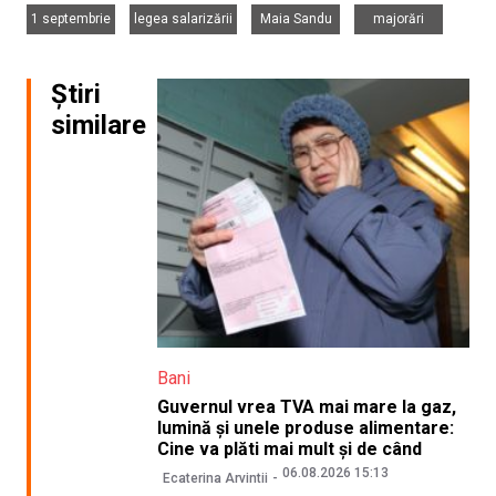
,
,
,
1 septembrie
legea salarizării
Maia Sandu
majorări
Știri
similare
Bani
Guvernul vrea TVA mai mare la gaz,
lumină și unele produse alimentare:
Cine va plăti mai mult și de când
06.08.2026 15:13
Ecaterina Arvintii