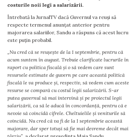
costurile noii legi a salarizării.
Întrebată la JurnalTV dacă Guvernul va reuși să
respecte termenul anunțat anterior pentru
majorarea salariilor, Sandu a răspuns că acest lucru
este puțin probabil.
„Nu cred că se reușește de la 1 septembrie, pentru că
acum suntem în august. Trebuie clarificate lucrurile în
raport cu politica fiscală și o să vedem care sunt
resursele estimate de guvern pe care această politică
fiscală le va produce și, respectiv, să vedem cum aceste
resurse se compară cu costul legii salarizării. S-ar
putea guvernul să mai intervină și pe proiectul legii
salarizării, ca să le aducă în concordanță, pentru că e
nevoie să coincidă cifrele. Cheltuielile și veniturile să
coincidă. Nu cred că va fi de la 1 septembrie această
majorare, dar sper totuși să fie mai devreme decât mai
târziu”,
a declarat președinta Maia Sandu.