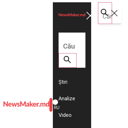
Știri
Analize
ROMÂNĂ
RU
Video