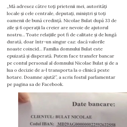
„Mă adresez către toți prietenii mei, autorități
locale și cele centrale, deputați, miniștri și toți
oamenii de bună credință. Nicolae Bulat după 33 de
zile și 6 operații la creier are nevoie de ajutorul
nostru… Toate relațiile pot fi de calitate şi de lungă
durată, doar într-un singur caz: dacă valorile
noaste coincid… Familia domnului Bulat este
epuizată și disperată. Putem face transfer bancar
pe contul personal al domnului Nicolae Bulat și de a
lua o decizie de a-l transporta la o clinică peste
hotare. Doamne ajută!”, a scris fostul parlamentar
pe pagina sa de Facebook.