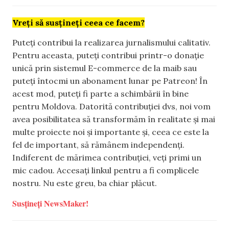
Vreți să susțineți ceea ce facem?
Puteți contribui la realizarea jurnalismului calitativ.
Pentru aceasta, puteți contribui printr-o donație
unică prin sistemul E-commerce de la maib sau
puteți întocmi un abonament lunar pe Patreon! În
acest mod, puteți fi parte a schimbării în bine
pentru Moldova. Datorită contribuției dvs, noi vom
avea posibilitatea să transformăm în realitate și mai
multe proiecte noi și importante și, ceea ce este la
fel de important, să rămânem independenți.
Indiferent de mărimea contribuției, veți primi un
mic cadou. Accesați linkul pentru a fi complicele
nostru. Nu este greu, ba chiar plăcut.
Susțineți NewsMaker!