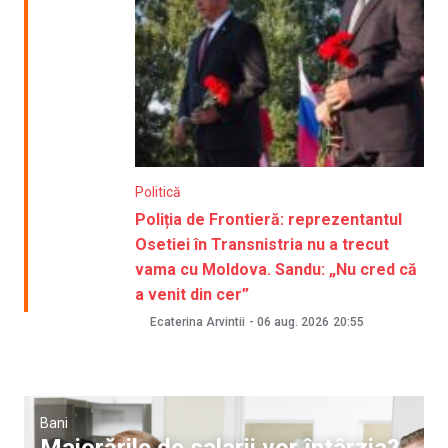
Politică
Poliția de Frontieră: reprezentantul
Osetiei în Transnistria nu a trecut
vama cu Moldova. Sandu: „Nu cred că
a venit din cer”
Ecaterina Arvintii
-
06 aug. 2026
20:55
Bani