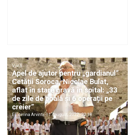
Viață
Apel de ajutor pentru „gardianul”
Cetății Soroca, Nicolae Bulat,
aflat în stare gravă în spital: „33
de zile de boală și 6 operații pe
creier”
Ecaterina Arvintii
|
17 august, 2022
22:18