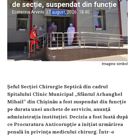
de secție, suspendat din funcție
Ecaterina Arvintii
|
7 august, 2026
18:40
Imagine simbol
Șeful Secției Chirurgie Septică din cadrul
Spitalului Clinic Municipal „Sfântul Arhanghel
Mihail” din Chișinău a fost suspendat din funcție
pe durata unei anchete de serviciu, anunță
administrația instituției. Decizia a fost luată după
ce Procuratura Anticorupție a inițiat urmărirea
penală în privința medicului chirurg. Într-o