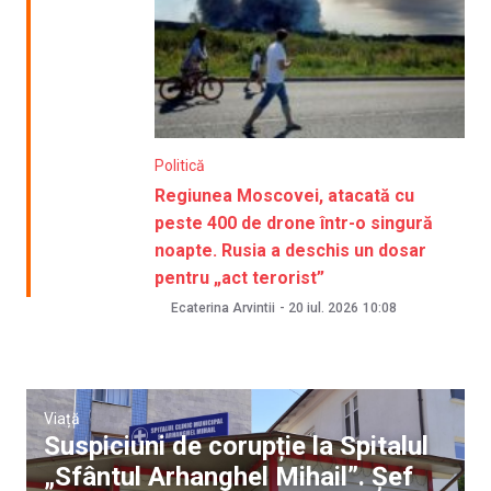
Politică
Regiunea Moscovei, atacată cu
peste 400 de drone într-o singură
noapte. Rusia a deschis un dosar
pentru „act terorist”
Ecaterina Arvintii
-
20 iul. 2026
10:08
Viață
Suspiciuni de corupție la Spitalul
„Sfântul Arhanghel Mihail”. Șef