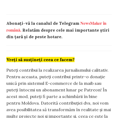
NewsMaker în
Abonați-vă la canalul de Telegram
română.
Relatăm despre cele mai importante știri
din țară și de peste hotare.
Vreți să susțineți ceea ce facem?
Puteți contribui la realizarea jurnalismului calitativ.
Pentru aceasta, puteți contribui printr-o donație
unică prin sistemul E-commerce de la maib sau
puteți întocmi un abonament lunar pe Patreon! În
acest mod, puteți fi parte a schimbării în bine
pentru Moldova. Datorită contribuției dvs, noi vom
avea posibilitatea să transformăm în realitate și mai
multe proiecte noi și importante și, ceea ce este la