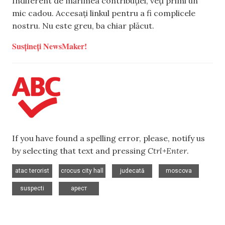
Indiferent de mărimea contribuției, veți primi un
mic cadou. Accesați linkul pentru a fi complicele
nostru. Nu este greu, ba chiar plăcut.
Susțineți NewsMaker!
If you have found a spelling error, please, notify us
by selecting that text and pressing
Ctrl+Enter
.
,
,
,
,
atac terorist
crocus city hall
judecată
moscova
,
suspecti
арест