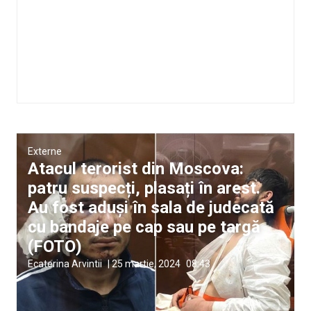
Externe
Atacul terorist din Moscova:
patru suspecți, plasați în arest.
Au fost aduși în sala de judecată
cu bandaje pe cap sau pe targă
(FOTO)
Ecaterina Arvintii
|
25 martie, 2024
08:43