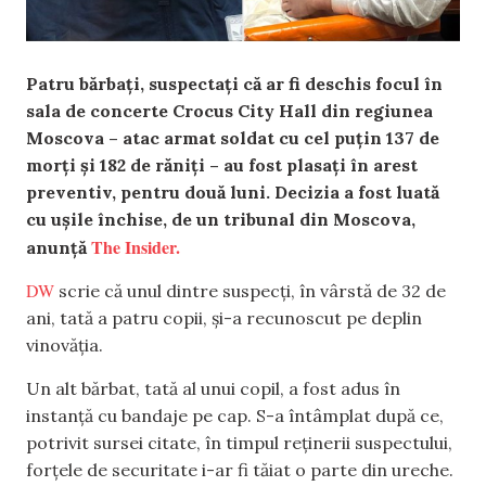
Patru bărbați, suspectați că ar fi deschis focul în
sala de concerte Crocus City Hall din regiunea
Moscova – atac armat soldat cu cel puțin 137 de
morți și 182 de răniți – au fost plasați în arest
preventiv, pentru două luni. Decizia a fost luată
cu ușile închise, de un tribunal din Moscova,
The Insider.
anunță
DW
scrie că unul dintre suspecți, în vârstă de 32 de
ani, tată a patru copii, și-a recunoscut pe deplin
vinovăția.
Un alt bărbat, tată al unui copil, a fost adus în
instanță cu bandaje pe cap. S-a întâmplat după ce,
potrivit sursei citate, în timpul reținerii suspectului,
forțele de securitate i-ar fi tăiat o parte din ureche.