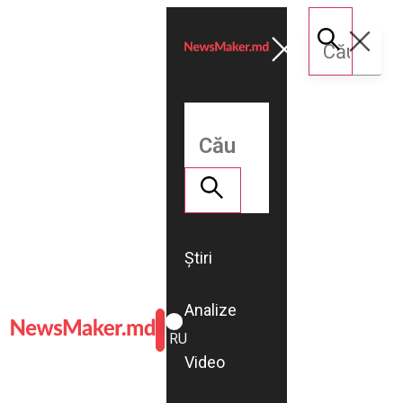
Știri
Analize
ROMÂNĂ
RU
Video