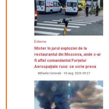
Externe
Mister în jurul exploziei de la
restaurantul din Moscova, unde s-ar
fi aflat comandantul Forțelor
Aerospațiale ruse: ce scrie presa
Mihaela Conovali
-
03 aug. 2026
09:27