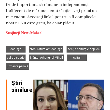
fel de important, să rămânem independenți.
Indiferent de mărimea contribuției, veți primi un
mic cadou. Accesați linkul pentru a fi complicele
nostru. Nu este greu, ba chiar plăcut.
Susțineți NewsMaker!
,
,
,
corupție
procuratura anticorupție
secția chirurgie septică
,
,
,
șef de secție
Sfântul Arhanghel Mihail
spital
urmărire penală
Știri
similare