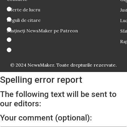
Oferte de lucru
Just
Reguli de citare
Luc
Susțineți NewsMaker pe Patreon
Sfat
Rap
© 2024 NewsMaker. Toate drepturile rezervate.
Spelling error report
The following text will be sent to
our editors:
Your comment (optional):