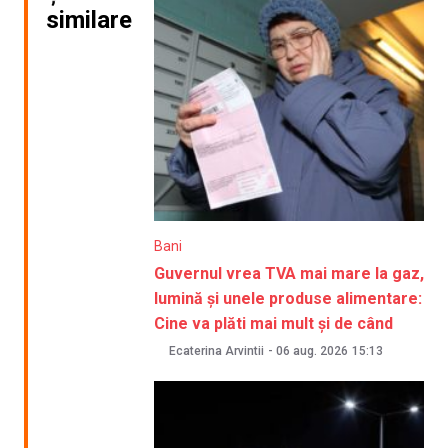
similare
Bani
Guvernul vrea TVA mai mare la gaz,
lumină și unele produse alimentare:
Cine va plăti mai mult și de când
Ecaterina Arvintii
-
06 aug. 2026
15:13