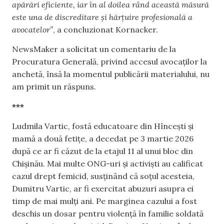
apărări eficiente, iar în al doilea rând această măsură
este una de discreditare și hărțuire profesională a
avocatelor”
, a concluzionat Kornacker.
NewsMaker a solicitat un comentariu de la
Procuratura Generală, privind accesul avocaților la
anchetă, însă la momentul publicării materialului, nu
am primit un răspuns.
***
Ludmila Vartic, fostă educatoare din Hîncești și
mamă a două fetițe, a decedat pe 3 martie 2026
după ce ar fi căzut de la etajul 11 al unui bloc din
Chișinău. Mai multe ONG-uri și activiști au calificat
cazul drept femicid, susținând că soțul acesteia,
Dumitru Vartic, ar fi exercitat abuzuri asupra ei
timp de mai mulți ani. Pe marginea cazului a fost
deschis un dosar pentru violență în familie soldată