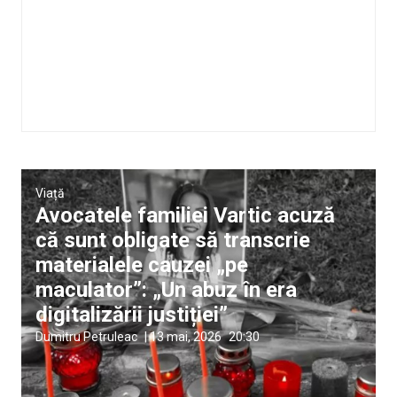
Viață
Avocatele familiei Vartic acuză
că sunt obligate să transcrie
materialele cauzei „pe
maculator”: „Un abuz în era
digitalizării justiției”
Dumitru Petruleac
|
13 mai, 2026
20:30