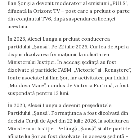
Ilan Șor și a devenit moderator al emisiunii „PULS”,
difuzată la Orizont TV – post care a preluat o parte
din conținutul TV6, după suspendarea licenței
acestuia.
În 2023, Alexei Lungu a preluat conducerea
partidului „Șansă”. Pe 22 iulie 2026, Curtea de Apel a
dispus dizolvarea formațiunii, la solicitarea
Ministerului Justiției. În aceeași ședință au fost
dizolvate și partidele FASM, „Victorie” și „Renaștere”,
toate asociate lui Ilan Șor, iar activitatea partidului
„Moldova Mare”, condus de Victoria Furtună, a fost
suspendată pentru 12 luni.
În 2023, Alexei Lungu a devenit președintele
Partidului „Șansă”. Formațiunea a fost dizolvată din
decizia Curții de Apel din 22 iulie 2026, la solicitarea
Ministerului Justiției. Pe lângă „Șansă”, și alte partide
afiliate lui Șor au fost dizolvate, în aceeași ședință –