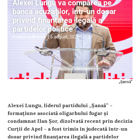
Alexei Lungu va compărea pe
banca acuzaților, într-un dosar
privind finanțarea ilegală a
partidelor politice
Ecaterina Arvintii
|
6 august, 2026
17:37
„Șansă”
Alexei Lungu, liderul partidului „Șansă” –
formațiune asociată oligarhului fugar și
condamnat Ilan Șor, dizolvată recent prin decizia
Curții de Apel – a fost trimis în judecată într-un
dosar privind finanțarea ilegală a partidelor