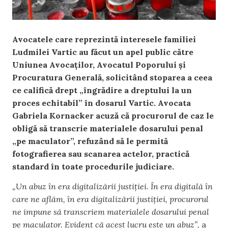
Avocatele care reprezintă interesele familiei
Ludmilei Vartic au făcut un apel public către
Uniunea Avocaților, Avocatul Poporului și
Procuratura Generală, solicitând stoparea a ceea
ce califică drept „îngrădire a dreptului la un
proces echitabil” în dosarul Vartic. Avocata
Gabriela Kornacker acuză că procurorul de caz le
obligă să transcrie materialele dosarului penal
„pe maculator”, refuzând să le permită
fotografierea sau scanarea actelor, practică
standard în toate procedurile judiciare.
„Un abuz în era digitalizării justiției
.
În era digitală în
care ne aflăm, în era digitalizării justiției, procurorul
ne impune să transcriem materialele dosarului penal
pe maculator. Evident că acest lucru este un abuz”,
a