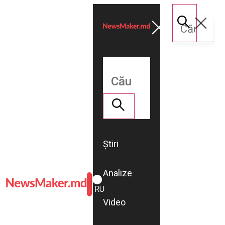
Știri
Analize
ROMÂNĂ
RU
Video