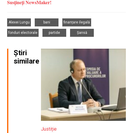
Susțineți NewsMaker!
,
,
,
Alexei Lungu
bani
finanțare ilegală
,
,
fonduri electorale
partide
Șansă
Știri
similare
Justiție