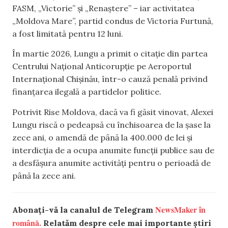
FASM, „Victorie” și „Renaștere” – iar activitatea
„Moldova Mare”, partid condus de Victoria Furtună,
a fost limitată pentru 12 luni.
În martie 2026, Lungu a primit o citație din partea
Centrului Național Anticorupție pe Aeroportul
Internațional Chișinău, într-o cauză penală privind
finanțarea ilegală a partidelor politice.
Potrivit
Rise Moldova, dacă va fi găsit vinovat, Alexei
Lungu riscă o pedeapsă cu închisoarea de la șase la
zece ani, o amendă de până la 400.000 de lei și
interdicția de a ocupa anumite funcții publice sau de
a desfășura anumite activități pentru o perioadă de
până la zece ani.
NewsMaker în
Abonați-vă la canalul de Telegram
română.
Relatăm despre cele mai importante știri