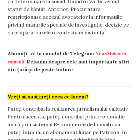
cu determinare la suicid, Dumitru Vartic având
statut de bănuit. Anterior, Procuratura
restricționase accesul avocatelor la informațiile
privind măsurile speciale de investigație, decizie pe
care apărătoarele o contestă în instanță.
NewsMaker în
Abonați-vă la canalul de Telegram
română.
Relatăm despre cele mai importante știri
din țară și de peste hotare.
Vreți să susțineți ceea ce facem?
Puteți contribui la realizarea jurnalismului calitativ.
Pentru aceasta, puteți contribui printr-o donație
unică prin sistemul E-commerce de la maib sau
puteți întocmi un abonament lunar pe Patreon! În