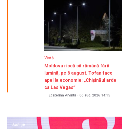
Viață
Moldova riscă să rămână fără
lumină, pe 6 august. Tofan face
apel la economie: „Chișinăul arde
ca Las Vegas”
Ecaterina Arvintii
-
06 aug. 2026
14:15
Justiție