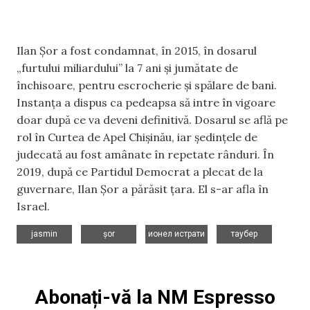
Ilan Șor a fost condamnat, în 2015, în dosarul
„furtului miliardului” la 7 ani și jumătate de
închisoare, pentru escrocherie şi spălare de bani.
Instanţa a dispus ca pedeapsa să intre în vigoare
doar după ce va deveni definitivă. Dosarul se află pe
rol în Curtea de Apel Chişinău, iar ședințele de
judecată au fost amânate în repetate rânduri. În
2019, după ce Partidul Democrat a plecat de la
guvernare, Ilan Șor a părăsit țara. El s-ar afla în
Israel.
,
,
,
jasmin
șor
ионел истрати
таубер
Abonați-vă la NM Espresso