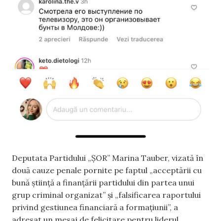
Deputata Partidului „ȘOR” Marina Tauber, vizată în
două cauze penale pornite pe faptul „acceptării cu
bună știință a finanțării partidului din partea unui
grup criminal organizat” și „falsificarea raportului
privind gestiunea financiară a formațiunii”, a
adresat un mesaj de felicitare pentru liderul