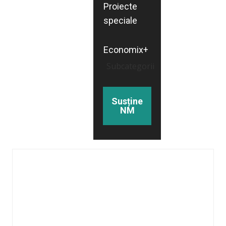
Proiecte
speciale
Economix+
Subcategorii
Susține
NM