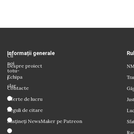
Informații generale
Ru
Cu
noi
Despre proiect
NM 
totu-
Echipa
Tra
i
clar
Contacte
Găg
Oferte de lucru
Just
Reguli de citare
Luc
Susțineți NewsMaker pe Patreon
Sfat
Rap