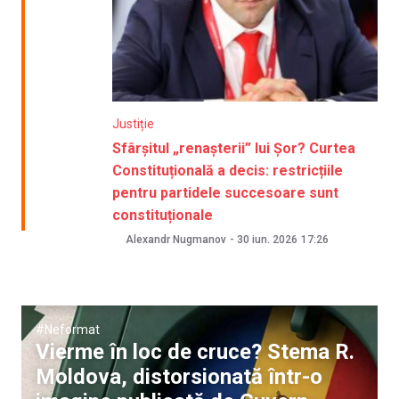
Justiție
Sfârșitul „renașterii” lui Șor? Curtea
Constituțională a decis: restricțiile
pentru partidele succesoare sunt
constituționale
Alexandr Nugmanov
-
30 iun. 2026
17:26
#Neformat
Vierme în loc de cruce? Stema R.
Moldova, distorsionată într-o