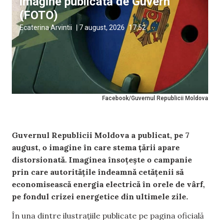
imagine publicată de Guvern
(FOTO)
Ecaterina Arvintii
|
7 august, 2026
17:52
Facebook/Guvernul Republicii Moldova
Guvernul Republicii Moldova a publicat, pe 7
august, o imagine în care stema țării apare
distorsionată. Imaginea însoțește o campanie
prin care autoritățile îndeamnă cetățenii să
economisească energia electrică în orele de vârf,
pe fondul crizei energetice din ultimele zile.
În una dintre ilustrațiile publicate pe pagina oficială