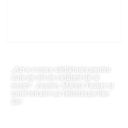
Viață
„Azi e o mare sărbătoare pentru
sute de mii de cetățeni de-ai
noștri”. Jasmin, Marina Tauber și
Ionel Istrati l-au felicitat pe Ilan
Șor
Stela Untila
|
6 martie, 2023
12:41