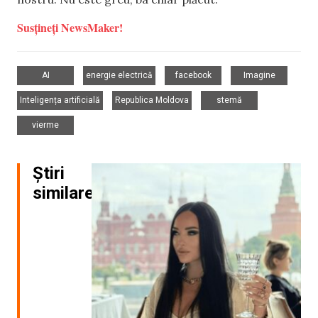
Susțineți NewsMaker!
,
,
,
,
AI
energie electrică
facebook
Imagine
,
,
,
Inteligența artificială
Republica Moldova
stemă
vierme
Știri
similare