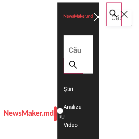
Știri
Analize
ROMÂNĂ
RU
Video