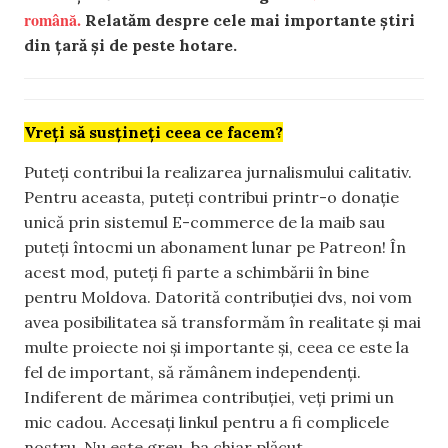
română.
Relatăm despre cele mai importante știri
din țară și de peste hotare.
Vreți să susțineți ceea ce facem?
Puteți contribui la realizarea jurnalismului calitativ.
Pentru aceasta, puteți contribui printr-o donație
unică prin sistemul E-commerce de la maib sau
puteți întocmi un abonament lunar pe Patreon! În
acest mod, puteți fi parte a schimbării în bine
pentru Moldova. Datorită contribuției dvs, noi vom
avea posibilitatea să transformăm în realitate și mai
multe proiecte noi și importante și, ceea ce este la
fel de important, să rămânem independenți.
Indiferent de mărimea contribuției, veți primi un
mic cadou. Accesați linkul pentru a fi complicele
nostru. Nu este greu, ba chiar plăcut.