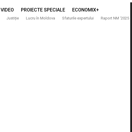
VIDEO
PROIECTE SPECIALE
ECONOMIX+
Justiție
Lucru în Moldova
Sfaturile expertului
Raport NM ‘2025