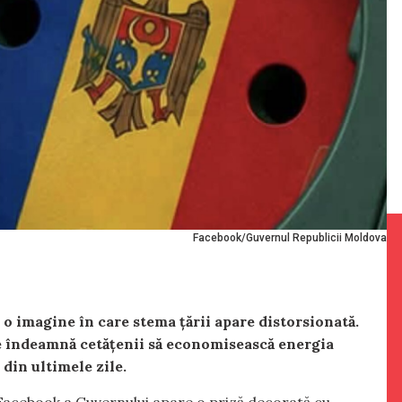
Facebook/Guvernul Republicii Moldova
o imagine în care stema țării apare distorsionată.
e îndeamnă cetățenii să economisească energia
 din ultimele zile.
de Facebook a Guvernului apare o priză decorată cu