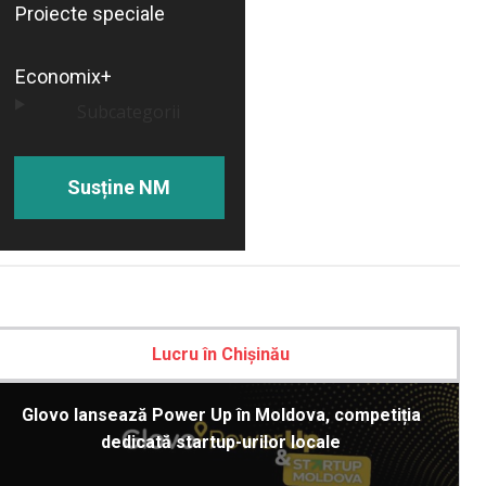
Proiecte speciale
Economix+
Subcategorii
Susține NM
Lucru în Chișinău
Glovo lansează Power Up în Moldova, competiția
dedicată startup-urilor locale