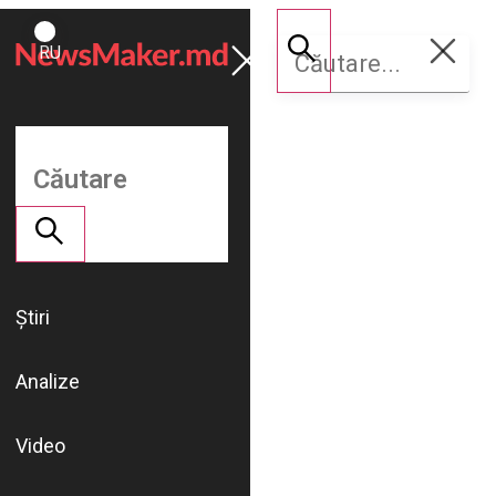
ROMÂNĂ
Susține
RU
NM
Știri
Analize
Video