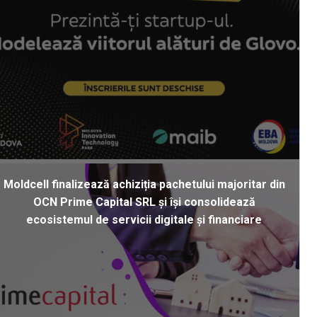
Moldcell finalizează achiziția pachetului majoritar din
OCN Prime Capital SRL și își consolidează
ecosistemul de servicii digitale și financiare