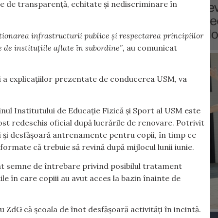
le de transparență, echitate și nediscriminare în
onarea infrastructurii publice și respectarea principiilor
e de instituțiile aflate în subordine”,
au comunicat
și a explicațiilor prezentate de conducerea USM, va
nul Institutului de Educație Fizică și Sport al USM este
fost redeschis oficial după lucrările de renovare. Potrivit
i și desfășoară antrenamente pentru copii, în timp ce
formate că trebuie să revină după mijlocul lunii iunie.
cat semne de întrebare privind posibilul tratament
ile în care copiii au avut acces la bazin înainte de
 ZdG că școala de înot desfășoară activități în incintă.