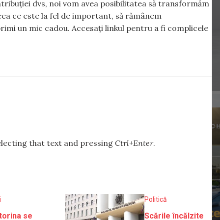
tribuției dvs, noi vom avea posibilitatea să transformăm
 ceea ce este la fel de important, să rămânem
rimi un mic cadou. Accesați linkul pentru a fi complicele
selecting that text and pressing
Ctrl+Enter
.
i
Politică
orina se
Scările încălzite