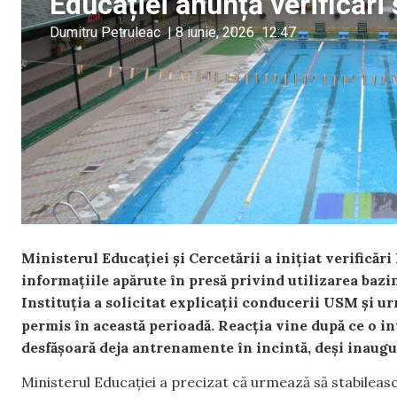
Educației anunță verificări ș
Dumitru Petruleac
|
8 iunie, 2026
12:47
Ministerul Educației și Cercetării a inițiat verificăr
informațiile apărute în presă privind utilizarea bazin
Instituția a solicitat explicații conducerii USM și ur
permis în această perioadă. Reacția vine după ce o in
desfășoară deja antrenamente în incintă, deși inaugu
Ministerul Educației a precizat că urmează să stabileasc