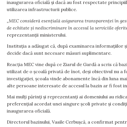
inaugurarea oficială și dacă au fost respectate principii
utilizarea infrastructurii publice.
„MEC consideră esențială asigurarea transparenței în gesti
de echitate și nediscriminare în accesul la serviciile oferit
reprezentanții ministerului.
Instituția a adăugat că, după examinarea informațiilor 
decide dacă sunt necesare măsuri suplimentare.
Reacția MEC vine după ce Ziarul de Gardă a scris că bazi
utilizat de o școală privată de înot, deși obiectivul nu a 
investigației, școala vinde abonamente încă din luna ma
alte persoane interesate de accesul la bazin ar fi fost in
Mai mulți părinți și reprezentanți ai domeniului au ridi
preferențial acordat unei singure școli private și condiți
inaugurarea oficială.
Directorul bazinului, Vasile Cerbușcă, a confirmat pentru