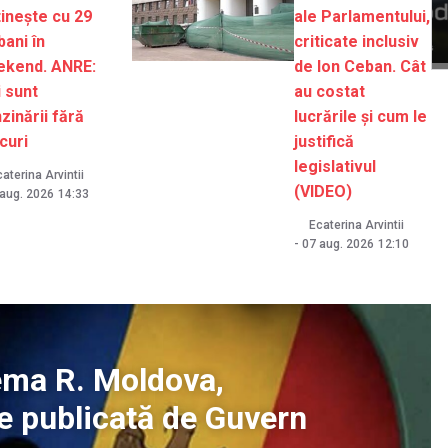
tinește cu 29
ale Parlamentului,
bani în
criticate inclusiv
ekend. ANRE:
de Ion Ceban. Cât
 sunt
au costat
zinării fără
lucrările și cum le
curi
justifică
legislativul
aterina Arvintii
(VIDEO)
 aug. 2026
14:33
Ecaterina Arvintii
-
07 aug. 2026
12:10
ema R. Moldova,
ne publicată de Guvern