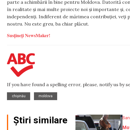
parte a schimbării în bine pentru Moldova. Datorită con
în realitate și mai multe proiecte noi și importante și,
independenți. Indiferent de mărimea contribuției, veți p
nostru. Nu este greu, ba chiar plăcut.
Susțineți NewsMaker!
If you have found a spelling error, please, notify us by 
,
chișinău
moldova
Știri similare
Ban
Mot