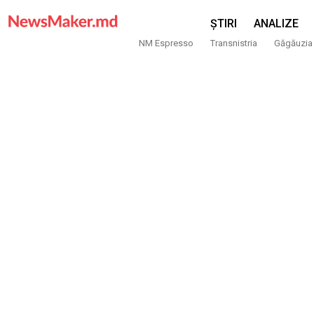
ȘTIRI
ANALIZE
NM Espresso
Transnistria
Găgăuzia