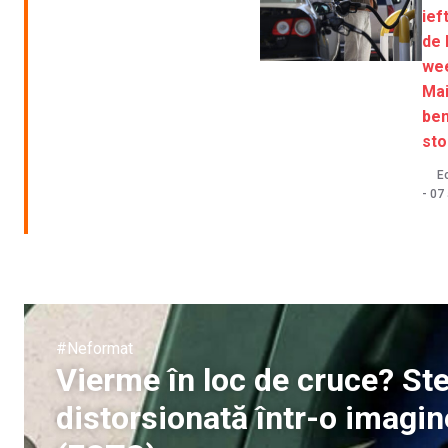
ief
de 
we
Mai
ben
sto
Ec
-
07
#Neformat
Vierme în loc de cruce? St
distorsionată într-o imagi