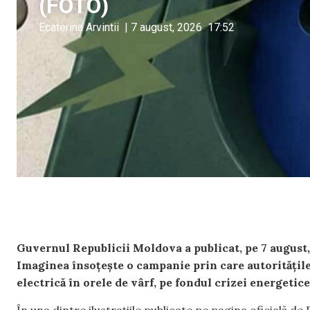
(FOTO)
Ecaterina Arvintii
|
7 august, 2026
17:52
Guvernul Republicii Moldova a publicat, pe 7 august, 
Imaginea însoțește o campanie prin care autoritățil
electrică în orele de vârf, pe fondul crizei energetice
În una dintre ilustrațiile publicate pe pagina oficială 