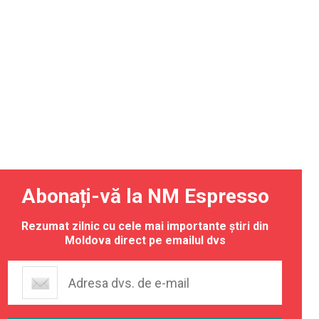
Abonați-vă la NM Espresso
Rezumat zilnic cu cele mai importante știri din
Moldova direct pe emailul dvs