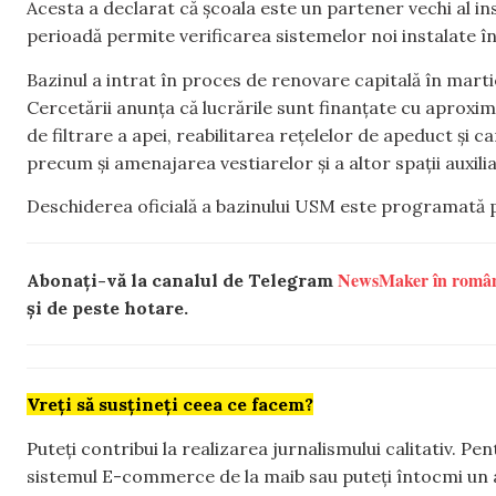
Acesta a declarat că școala este un partener vechi al inst
perioadă permite verificarea sistemelor noi instalate î
Bazinul a intrat în proces de renovare capitală în marti
Cercetării anunța că lucrările sunt finanțate cu aproxim
de filtrare a apei, reabilitarea rețelelor de apeduct și ca
precum și amenajarea vestiarelor și a altor spații auxili
Deschiderea oficială a bazinului USM este programată p
NewsMaker în româ
Abonați-vă la canalul de Telegram
și de peste hotare.
Vreți să susțineți ceea ce facem?
Puteți contribui la realizarea jurnalismului calitativ. Pe
sistemul E-commerce de la maib sau puteți întocmi un 