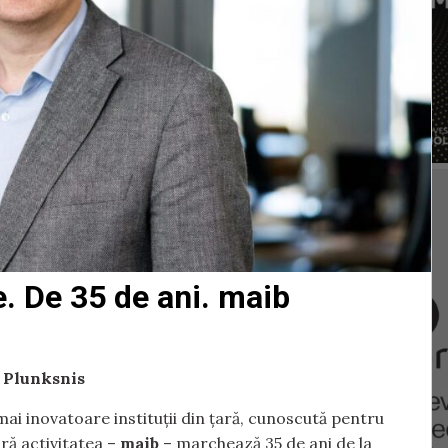
e. De 35 de ani. maib
s Plunksnis
ai inovatoare instituții din țară, cunoscută pentru
ară activitatea –
maib
– marchează 35 de ani de la