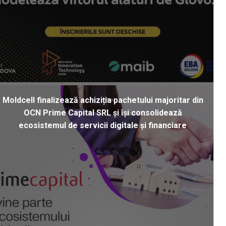
Moldcell finalizează achiziția pachetului majoritar din
OCN Prime Capital SRL și își consolidează
ecosistemul de servicii digitale și financiare