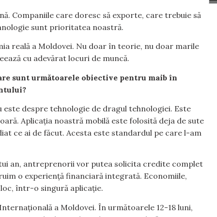
ană. Companiile care doresc să exporte, care trebuie să
hnologie sunt prioritatea noastră.
a reală a Moldovei. Nu doar în teorie, nu doar marile
 creează cu adevărat locuri de muncă.
are sunt următoarele obiective pentru maib în
ntului?
 este despre tehnologie de dragul tehnologiei. Este
oară. Aplicația noastră mobilă este folosită deja de sute
mediat ce ai de făcut. Acesta este standardul pe care l-am
tui an, antreprenorii vor putea solicita credite complet
nstruim o experiență financiară integrată. Economiile,
r loc, într-o singură aplicație.
Internațională a Moldovei. În următoarele 12-18 luni,