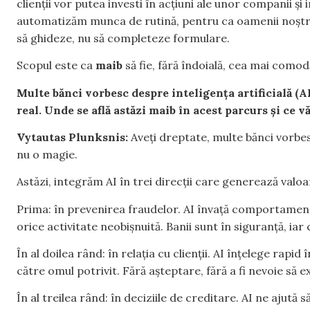
clienții vor putea investi în acțiuni ale unor companii și
automatizăm munca de rutină, pentru ca oamenii noștri 
să ghideze, nu să completeze formulare.
Scopul este ca
maib
să fie, fără îndoială, cea mai comod
Multe bănci vorbesc despre inteligența artificială (A
real. Unde se află astăzi maib în acest parcurs și ce v
Vytautas Plunksnis:
Aveți dreptate, multe bănci vorbes
nu o magie.
Astăzi, integrăm AI în trei direcții care generează valoa
Prima: în prevenirea fraudelor. AI învață comportamentu
orice activitate neobișnuită. Banii sunt în siguranță, iar 
În al doilea rând: în relația cu clienții. AI înțelege rapi
către omul potrivit. Fără așteptare, fără a fi nevoie să e
În al treilea rând: în deciziile de creditare. AI ne ajută