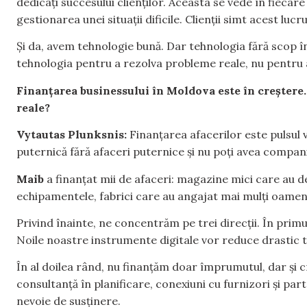
dedicați succesului clienților. Aceasta se vede în fiecar
gestionarea unei situații dificile. Clienții simt acest luc
Și da, avem tehnologie bună. Dar tehnologia fără scop î
tehnologia pentru a rezolva probleme reale, nu pentru
Finanțarea businessului în Moldova este în creștere.
reale?
Vytautas Plunksnis:
Finanțarea afacerilor este pulsul 
puternică fără afaceri puternice și nu poți avea companii
Maib
a finanțat mii de afaceri: magazine mici care au d
echipamentele, fabrici care au angajat mai mulți oameni
Privind înainte, ne concentrăm pe trei direcții. În prim
Noile noastre instrumente digitale vor reduce drastic 
În al doilea rând, nu finanțăm doar împrumutul, dar și
consultanță în planificare, conexiuni cu furnizori și par
nevoie de susținere.