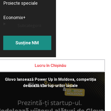
Proiecte speciale
Economix+
Subcategorii
Susține NM
Lucru în Chișinău
Glovo lansează Power Up în Moldova, competiția
dedicată startup-urilor locale