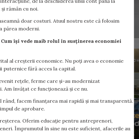
e interacțiune, de la deschiderea unui cont până la
ru și rămân cu noi.
nseamnă doar costuri. Atuul nostru este că folosim
 a părea moderni.
 Cum își vede maib rolul în susținerea economiei
vital al creșterii economice. Nu poți avea o economie
 puternice fără acces la capital.
evenit rețele, ferme care și-au modernizat
. Am învățat ce funcționează și ce nu.
ul rând, facem finanțarea mai rapidă și mai transparentă.
timpul de aprobare.
 creșterea. Oferim educație pentru antreprenori,
teneri. Împrumutul în sine nu este suficient, afacerile au