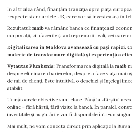
În al treilea rând, finanțăm tranziția spre piața europe
respecte standardele UE, care vor să investească în te
Rezultatul:
maib
va rămâne banca ce finanțează economi
corporații, ci afacerile și antreprenorii reali, cei care
Digitalizarea în Moldova avansează cu pași rapizi. C
materie de transformare digitală și experiență a clie
Vytautas Plunksnis:
Transformarea digitală la
maib
nu
despre eliminarea barierelor, despre a face viața mai uș
de mii de clienți. Este intuitivă, o deschizi și înțelegi i
stabilit.
Următoarele obiective sunt clare. Până la sfârșitul aces
online – fără hârtii, fără vizite la bancă. În paralel, co
investițiile și asigurările vor fi disponibile într-un singu
Mai mult, ne vom conecta direct prin aplicație la Bursa 