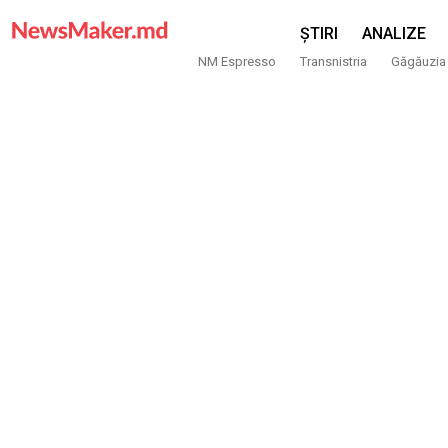
ȘTIRI
ANALIZE
NM Espresso
Transnistria
Găgăuzia