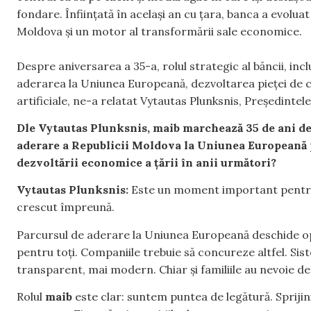
fondare. Înființată în același an cu țara, banca a evoluat 
Moldova și un motor al transformării sale economice.
Despre aniversarea a 35-a, rolul strategic al băncii, in
aderarea la Uniunea Europeană, dezvoltarea pieței de ca
artificiale, ne-a relatat Vytautas Plunksnis, Președintele
Dle Vytautas Plunksnis, maib marchează 35 de ani de 
aderare a Republicii Moldova la Uniunea Europeană p
dezvoltării economice a țării în anii următori?
Vytautas Plunksnis:
Este un moment important pentru 
crescut împreună.
Parcursul de aderare la Uniunea Europeană deschide op
pentru toți. Companiile trebuie să concureze altfel. Sis
transparent, mai modern. Chiar și familiile au nevoie 
Rolul
maib
este clar: suntem puntea de legătură. Spriji