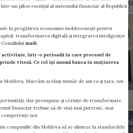
într-un pilon esențial al sistemului financiar al Republicii
clusiv în pregătirea economiei moldovenești pentru
pital, transformarea digitală și integrarea inteligenței
 Consiliului
maib
.
activitate, într-o perioadă în care procesul de
rinde viteză. Ce rol își asumă banca în susținerea
Moldova. Marcăm același număr de ani ca și țara. Am
ortunități, dar presupune și cerințe de transformare
temul financiar trebuie să de vină mai puternic, mai
de competențe noi.
nim companiile din Moldova să se alinieze la standardele