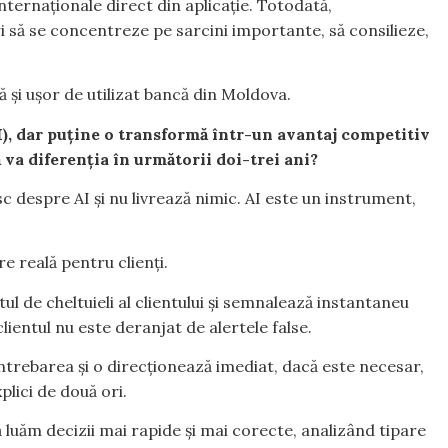
 internaționale direct din aplicație. Totodată,
să se concentreze pe sarcini importante, să consilieze,
ă și ușor de utilizat bancă din Moldova.
I), dar puține o transformă într-un avantaj competitiv
ă va diferenția în următorii doi-trei ani?
c despre AI și nu livrează nimic. AI este un instrument,
re reală pentru clienți.
l de cheltuieli al clientului și semnalează instantaneu
clientul nu este deranjat de alertele false.
d întrebarea și o direcționează imediat, dacă este necesar,
xplici de două ori.
 să luăm decizii mai rapide și mai corecte, analizând tipare