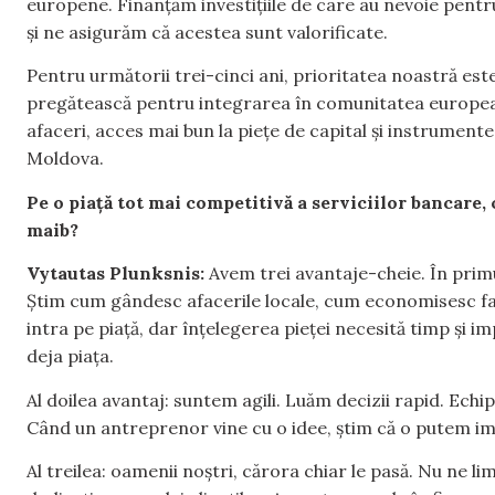
europene. Finanțăm investițiile de care au nevoie pentru
și ne asigurăm că acestea sunt valorificate.
Pentru următorii trei-cinci ani, prioritatea noastră est
pregătească pentru integrarea în comunitatea europea
afaceri, acces mai bun la piețe de capital și instrument
Moldova.
Pe o piață tot mai competitivă a serviciilor bancare, 
maib?
Vytautas Plunksnis:
Avem trei avantaje-cheie. În primu
Știm cum gândesc afacerile locale, cum economisesc fami
intra pe piață, dar înțelegerea pieței necesită timp și 
deja piața.
Al doilea avantaj: suntem agili. Luăm decizii rapid. Echip
Când un antreprenor vine cu o idee, știm că o putem im
Al treilea: oamenii noștri, cărora chiar le pasă. Nu ne 