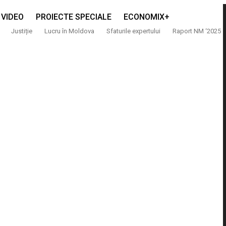
VIDEO
PROIECTE SPECIALE
ECONOMIX+
Justiție
Lucru în Moldova
Sfaturile expertului
Raport NM ‘2025