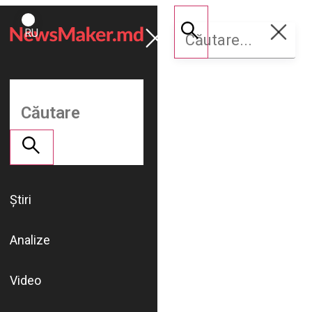
ROMÂNĂ
Susține
RU
NM
Știri
Analize
Video