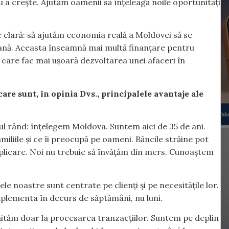
 a crește. Ajutăm oamenii să înțeleagă noile oportunități
e clară: să ajutăm economia reală a Moldovei să se
nă. Aceasta înseamnă mai multă finanțare pentru
e care fac mai ușoară dezvoltarea unei afaceri în
care sunt, în opinia Dvs., principalele avantaje ale
l rând: înțelegem Moldova. Suntem aici de 35 de ani.
liile și ce îi preocupă pe oameni. Băncile străine pot
implicare. Noi nu trebuie să învățăm din mers. Cunoaștem
ele noastre sunt centrate pe clienți și pe necesitățile lor.
plementa în decurs de săptămâni, nu luni.
limităm doar la procesarea tranzacțiilor. Suntem pe deplin