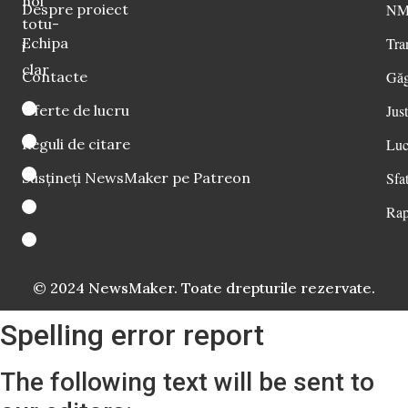
noi
Despre proiect
NM 
totu-
Echipa
Tra
i
clar
Contacte
Găg
Oferte de lucru
Just
Reguli de citare
Luc
Susțineți NewsMaker pe Patreon
Sfat
Rap
© 2024 NewsMaker. Toate drepturile rezervate.
Spelling error report
The following text will be sent to