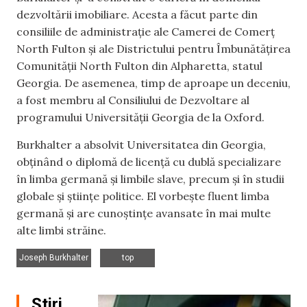
dezvoltării imobiliare. Acesta a făcut parte din
consiliile de administrație ale Camerei de Comerț
North Fulton și ale Districtului pentru Îmbunătățirea
Comunității North Fulton din Alpharetta, statul
Georgia. De asemenea, timp de aproape un deceniu,
a fost membru al Consiliului de Dezvoltare al
programului Universității Georgia de la Oxford.
Burkhalter a absolvit Universitatea din Georgia,
obținând o diplomă de licență cu dublă specializare
în limba germană și limbile slave, precum și în studii
globale și științe politice. El vorbește fluent limba
germană și are cunoștințe avansate în mai multe
alte limbi străine.
,
Joseph Burkhalter
top
Știri