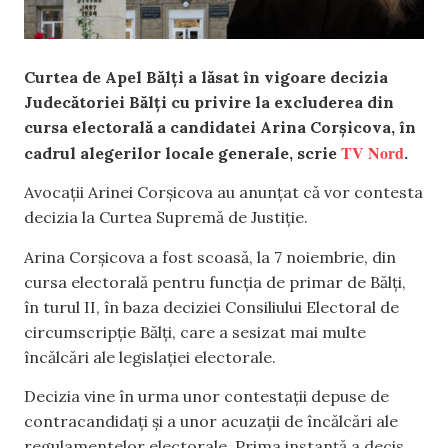
Curtea de Apel Bălți a lăsat în vigoare decizia
Judecătoriei Bălți cu privire la excluderea din
cursa electorală a candidatei Arina Corșicova, în
TV Nord
cadrul alegerilor locale generale, scrie
.
Avocații Arinei Corșicova au anunțat că vor contesta
decizia la Curtea Supremă de Justiție.
Arina Corșicova a fost scoasă, la 7 noiembrie, din
cursa electorală pentru funcția de primar de Bălți,
în turul II, în baza deciziei Consiliului Electoral de
circumscripție Bălți, care a sesizat mai multe
încălcări ale legislației electorale.
Decizia vine în urma unor contestații depuse de
contracandidați și a unor acuzații de încălcări ale
regulamentelor electorale. Prima instanță a decis