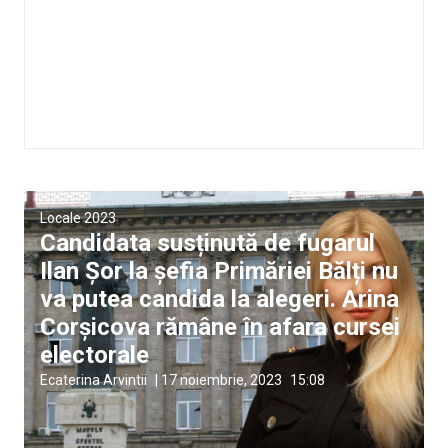
Locale 2023
Candidata susținută de fugarul
Ilan Șor la șefia Primăriei Bălți nu
va putea candida la alegeri. Arina
Corșicova rămâne în afara cursei
electorale
Ecaterina Arvintii
|
17 noiembrie, 2023
15:08