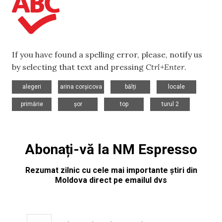
If you have found a spelling error, please, notify us
by selecting that text and pressing
Ctrl+Enter
.
,
,
,
,
alegeri
arina corșicova
bălți
locale
,
,
,
primărie
șor
top
turul 2
Abonați-vă la NM Espresso
Rezumat zilnic cu cele mai importante știri din
Moldova direct pe emailul dvs