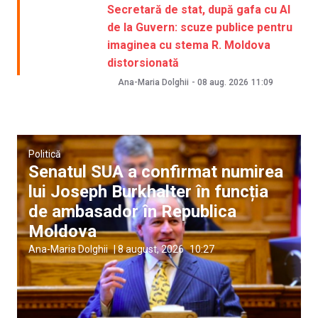
Secretară de stat, după gafa cu AI
de la Guvern: scuze publice pentru
imaginea cu stema R. Moldova
distorsionată
Ana-Maria Dolghii
-
08 aug. 2026
11:09
Politică
Senatul SUA a confirmat numirea
lui Joseph Burkhalter în funcția
de ambasador în Republica
Moldova
Ana-Maria Dolghii
|
8 august, 2026
10:27