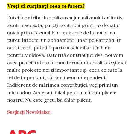
Vreți să susțineți ceea ce facem?
Puteți contribui la realizarea jurnalismului calitativ.
Pentru aceasta, puteți contribui printr-o donație
unică prin sistemul E-commerce de la maib sau
puteți întocmi un abonament lunar pe Patreon! În
acest mod, puteți fi parte a schimbării în bine
pentru Moldova. Datorită contribuției dvs, noi vom
avea posibilitatea să transformăm în realitate și mai
multe proiecte noi și importante și, ceea ce este la
fel de important, să rămânem independenți.
Indiferent de mărimea contribuției, veți primi un
mic cadou. Accesați linkul pentru a fi complicele
nostru. Nu este greu, ba chiar plăcut.
Susțineți NewsMaker!