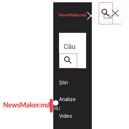
Știri
Analize
ROMÂNĂ
RU
Video