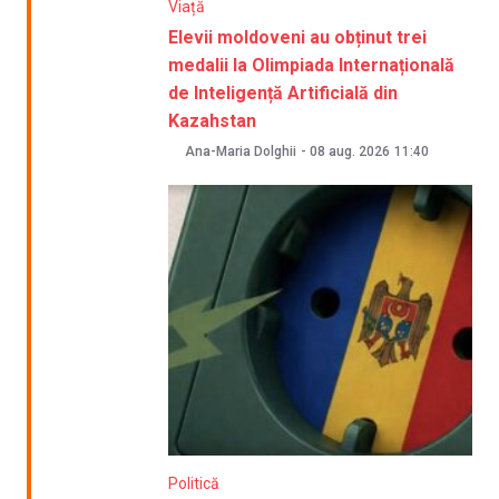
Viață
Elevii moldoveni au obținut trei
medalii la Olimpiada Internațională
de Inteligență Artificială din
Kazahstan
Ana-Maria Dolghii
-
08 aug. 2026
11:40
Politică