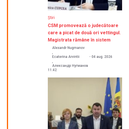
Știri
CSM promovează o judecătoare
care a picat de două ori vettingul.
Magistrata rămâne în sistem
Alexandr Nugmanov
,
Ecaterina Arvintii
-
04 aug. 2026
,
Александр Нугманов
11:42