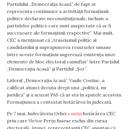
Partidului „Democrația Acasă” de fapt ar
reprezenta continuare a activității formațiunii
politice declarate neconstituționale, inclusiv a
partidelor politice care sunt suspectate că ar fi
succesoare ale formațiunii respective”. Mai mult,
CEC a menționat că „traseismul politic al
candidatului și suprapunerea resurselor umane
între aceste formațiuni sugerează existența unor
elemente de bloc electoral camuflat” între Partidul
„Democrația Acasă” și Partidul „Șor”.
Liderul „Democrația Acasă”, Vasile Costiuc, a
calificat atunci decizia drept una „politică, nu
juridică” și a acuzat PAS că ar sta în spatele acesteia.
Formațiunea a contestat hotărârea în judecată.
a anulat
Pe 7 mai, Judecătoria Orhei
hotărârea CEC
prin care Victor Perțu fusese exclus din cursa
electorală. Atunci, reprezentanții CEC anunțau că