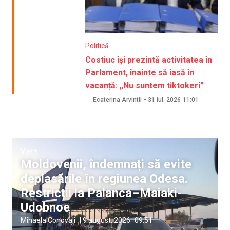
Politică
Costiuc își prezintă activitatea în
Parlament, înainte să iasă în
vacanță: „Nu suntem tiktokeri”
Ecaterina Arvintii
-
31 iul. 2026
11:01
Viață
Moldovenii, îndemnați să evite
deplasările în regiunea Odesa.
Restricții la Palanca–Maiaki-
Udobnoe
Mihaela Conovali
|
9 august, 2026
09:51