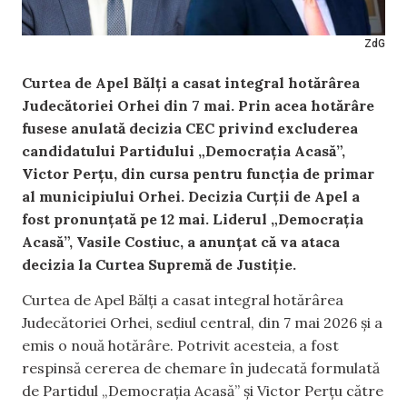
ZdG
Curtea de Apel Bălți a casat integral hotărârea
Judecătoriei Orhei din 7 mai. Prin acea hotărâre
fusese anulată decizia CEC privind excluderea
candidatului Partidului „Democrația Acasă”,
Victor Perțu, din cursa pentru funcția de primar
al municipiului Orhei. Decizia Curții de Apel a
fost pronunțată pe 12 mai. Liderul „Democrația
Acasă”, Vasile Costiuc, a anunțat că va ataca
decizia la Curtea Supremă de Justiție.
Curtea de Apel Bălți a casat integral hotărârea
Judecătoriei Orhei, sediul central, din 7 mai 2026 și a
emis o nouă hotărâre. Potrivit acesteia, a fost
respinsă cererea de chemare în judecată formulată
de Partidul „Democrația Acasă” și Victor Perțu către