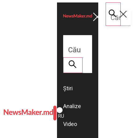
Știri
Analize
ROMÂNĂ
RU
Video