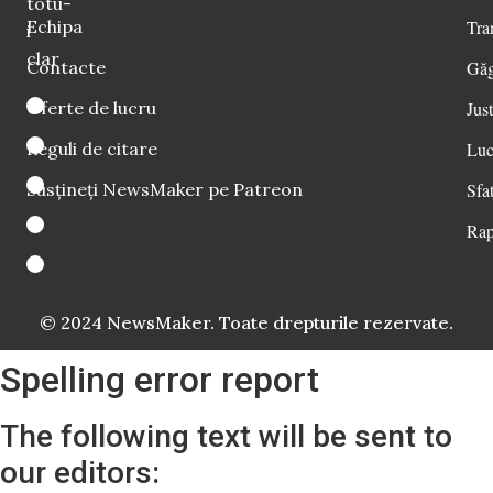
totu-
Echipa
Tra
i
clar
Contacte
Găg
Oferte de lucru
Just
Reguli de citare
Luc
Susțineți NewsMaker pe Patreon
Sfat
Rap
© 2024 NewsMaker. Toate drepturile rezervate.
Spelling error report
The following text will be sent to
our editors: