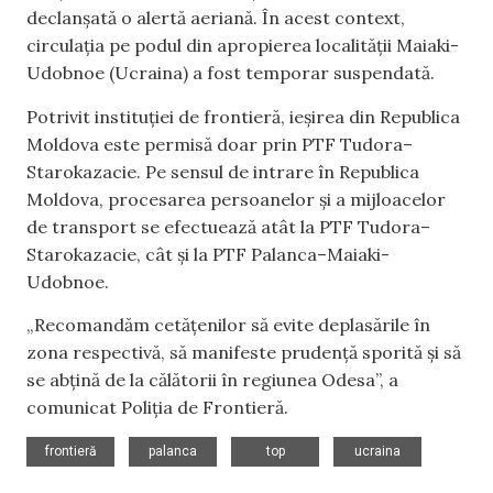
declanșată o alertă aeriană. În acest context,
circulația pe podul din apropierea localității Maiaki-
Udobnoe (Ucraina) a fost temporar suspendată.
Potrivit instituției de frontieră, ieșirea din Republica
Moldova este permisă doar prin PTF Tudora–
Starokazacie. Pe sensul de intrare în Republica
Moldova, procesarea persoanelor și a mijloacelor
de transport se efectuează atât la PTF Tudora–
Starokazacie, cât și la PTF Palanca–Maiaki-
Udobnoe.
„Recomandăm cetățenilor să evite deplasările în
zona respectivă, să manifeste prudență sporită și să
se abțină de la călătorii în regiunea Odesa”, a
comunicat Poliția de Frontieră.
,
,
,
frontieră
palanca
top
ucraina