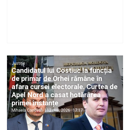
Justiție
Candidatul lui Costiuc la funcția
de primar de Orhei rămâne în
afara cursei electorale. Curtea de
Apel Nord a casat hotărârea
primei instanțe
Mihaela Conovali
|
12 mai, 2026
17:17