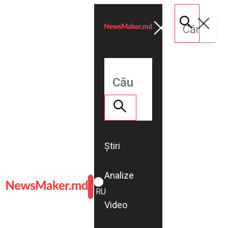
Știri
Analize
ROMÂNĂ
RU
Video