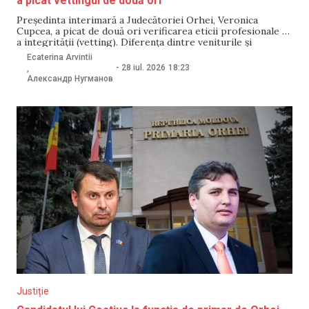
a picat vettingul de două ori
Președinta interimară a Judecătoriei Orhei, Veronica
Cupcea, a picat de două ori verificarea eticii profesionale și
a integrității (vetting). Diferența dintre veniturile și
cheltuielile familiei sale a depășit cu 5,5 mii de lei pragul
Ecaterina Arvintii
admis, însă magistrata susține că aceasta a apărut din cauza
-
28 iul. 2026
18:23
,
unei erori de calcul. Consiliul Superior
Александр Нугманов
Justiție