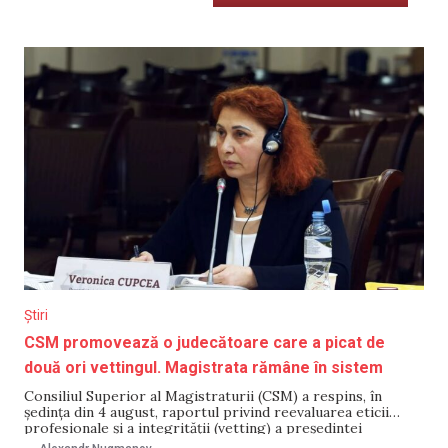
Știri
CSM promovează o judecătoare care a picat de
două ori vettingul. Magistrata rămâne în sistem
Consiliul Superior al Magistraturii (CSM) a respins, în
ședința din 4 august, raportul privind reevaluarea eticii
profesionale și a integrității (vetting) a președintei
interimare a Judecătoriei Orhei, Veronica Cupcea. Comisia