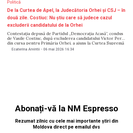
Politică
De la Curtea de Apel, la Judecătoria Orhei și CSJ – în
două zile. Costiuc: Nu știu care să judece cazul
excluderii candidatului de la Orhei
Contestația depusă de Partidul „Democrația Acasă”, condus
de Vasile Costiuc, după excluderea candidatului Victor Perțu
din cursa pentru Primăria Orhei, a ajuns la Curtea Supremă
de Justiție (CSJ). Se întâmplă după ce Curtea de Apel Centru
Ecaterina Arvintii
-
06 mai 2026
16:34
a trimis dosarul la Judecătoria Orhei, iar aceasta a constatat
un conflict „negativ” de
Abonați-vă la NM Espresso
Rezumat zilnic cu cele mai importante știri din
Moldova direct pe emailul dvs