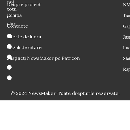
noi
Despre proiect
NM 
totu-
Echipa
Tra
i
clar
Contacte
Găg
Oferte de lucru
Just
Reguli de citare
Luc
Susțineți NewsMaker pe Patreon
Sfat
Rap
© 2024 NewsMaker. Toate drepturile rezervate.