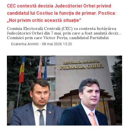
CEC contestă decizia Judecătoriei Orhei privind
candidatul lui Costiuc la funcția de primar. Postica:
„Noi privim critic această situație”
Comisia Electorală Centrală (CEC) va contesta hotărârea
Judecătoriei Orhei din 7 mai, prin care a fost anulată decizia
Comisiei prin care Victor Perțu, candidatul Partidului
„Democrația Acasă”, a fost exclus din cursa pentru funcția de
Ecaterina Arvintii
-
08 mai 2026
13:25
primar al municipiului Orhei. Declarația a fost făcută pentru
NewsMaker de vicepreședintele CEC, Pavel Postica.