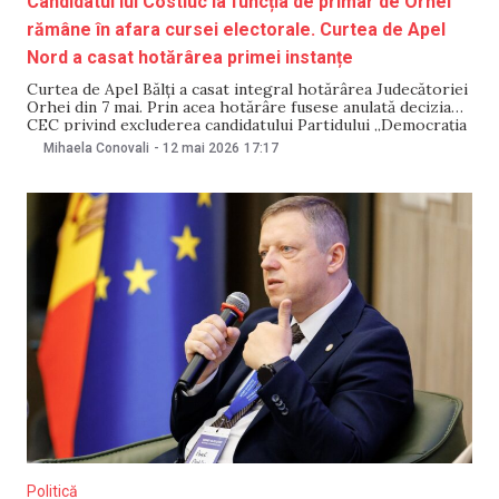
Candidatul lui Costiuc la funcția de primar de Orhei
rămâne în afara cursei electorale. Curtea de Apel
Nord a casat hotărârea primei instanțe
Curtea de Apel Bălți a casat integral hotărârea Judecătoriei
Orhei din 7 mai. Prin acea hotărâre fusese anulată decizia
CEC privind excluderea candidatului Partidului „Democrația
Acasă”, Victor Perțu, din cursa pentru funcția de primar al
Mihaela Conovali
-
12 mai 2026
17:17
municipiului Orhei. Decizia Curții de Apel a fost pronunțată
pe 12 mai. Liderul „Democrația Acasă”,
Politică