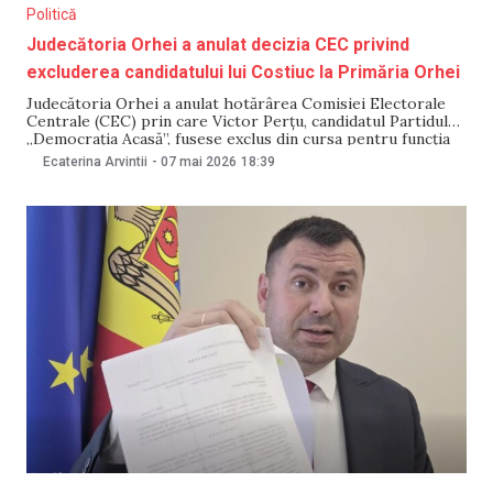
Politică
Judecătoria Orhei a anulat decizia CEC privind
excluderea candidatului lui Costiuc la Primăria Orhei
Judecătoria Orhei a anulat hotărârea Comisiei Electorale
Centrale (CEC) prin care Victor Perțu, candidatul Partidului
„Democrația Acasă”, fusese exclus din cursa pentru funcția
de primar al municipiului Orhei. Decizia a fost pronunțată
Ecaterina Arvintii
-
07 mai 2026
18:39
pe 7 mai, cu doar zece zile înainte de scrutin. NewsMaker a
solicitat o reacție de la CEC,