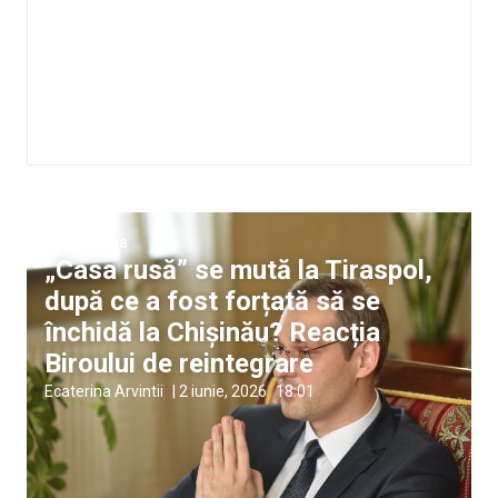
Transnistria
„Casa rusă” se mută la Tiraspol,
după ce a fost forțată să se
închidă la Chișinău? Reacția
Biroului de reintegrare
Ecaterina Arvintii
|
2 iunie, 2026
18:01