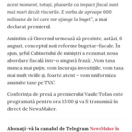
acest moment, totuși, plusurile ca impact fiscal sunt
mai mari decât riscurile. E vorba de aproape 600
milioane de lei care vor ajunge la buget”,
a mai
declarat premierul.
Amintim că Guvernul urmează să prezinte, astăzi, 6
august, conceptul noii reforme bugetar-fiscale. În
ajun, șeful Cabinetului de miniștri a rezumat noua
abordare fiscală într-o singură frază: „Vom taxa
munca mai puțin, vom încuraja investițiile, vom taxa
mai mult viciile și, foarte atent – vom uniformiza
anumite taxe pe TVA”.
Conferința de presă a premierului Vasile Tofan este
programată pentru ora 13:00 și va fi transmisă în
direct de NewsMaker.
NewsMaker în
Abonați-vă la canalul de Telegram