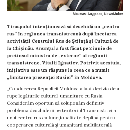
Максим Андреев, NewsMaker
Tiraspolul intenționează să deschidă un „centru
rus” în regiunea transnistreană după încetarea
activității Centrului Rus de Știință și Cultură de
la Chișinău. Anunțul a fost făcut pe 2 iunie de
pretinsul ministru de „externe” al regiunii
transnistrene, Vitalii Ignatiev. Potrivit acestuia,
inițiativa este un răspuns la ceea ce a numit
„limitarea prezenței Rusiei” în Moldova.
„Conducerea Republicii Moldova a luat decizia de a
rupe legăturile cultural-umanitare cu Rusia.
Considerăm oportun să soluționăm definitiv
problema deschiderii pe teritoriul Transnistriei a
unui centru rus cu funcționalitate deplină pentru
cooperarea culturală și umanitară multilaterală