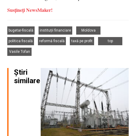
Susțineți NewsMaker!
,
,
,
bugetar-fiscală
instituții financiare
Moldova
,
,
,
,
politica fiscală
reformă fiscală
taxă pe profit
top
Vasile Tofan
Știri
similare