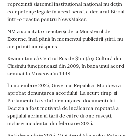
reprezintă sistemul instituțional național nu dețin
competențe legale în acest sens”, a declarat Biroul
într-o reacție pentru NewsMaker.
NM a solicitat o reacție și de la Ministerul de
Externe, însă până în momentul publicării știrii, nu
am primit un răspuns.
Reamintim că Centrul Rus de Știință și Cultură din
Chișinău funcționează din 2009, în baza unui acord
semnat la Moscova în 1998.
În noiembrie 2025, Guvernul Republicii Moldova a
aprobat denunțarea acordului. La scurt timp, și
Parlamentul a votat denunțarea documentului.
Decizia a fost motivată de încălcarea repetată a
spațiului aerian al țării de către drone rusești,
inclusiv incidentul din februarie 2025.
Pe 5 decembrie 2025, Ministerul Afacerilor Externe