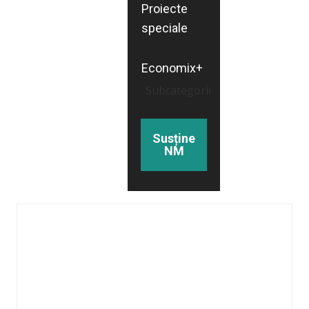
Proiecte
speciale
Economix+
Subcategorii
Susține
NM