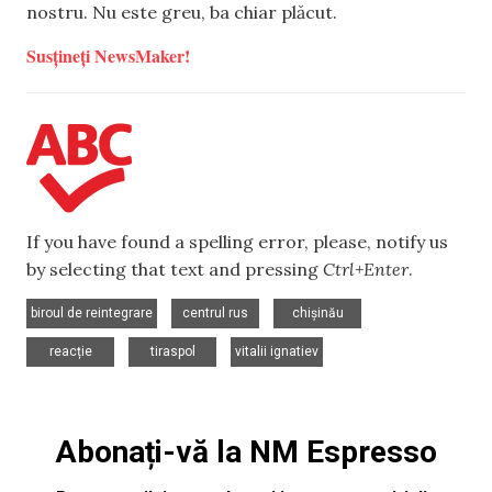
nostru. Nu este greu, ba chiar plăcut.
Susțineți NewsMaker!
If you have found a spelling error, please, notify us
by selecting that text and pressing
Ctrl+Enter
.
,
,
,
biroul de reintegrare
centrul rus
chișinău
,
,
reacție
tiraspol
vitalii ignatiev
Abonați-vă la NM Espresso