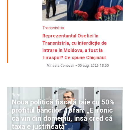
Transnistria
Reprezentantul Osetiei în
Transnistria, cu interdicție de
intrare în Moldova, a fost la
Tiraspol? Ce spune Chișinăul
Mihaela Conovali
-
05 aug. 2026
13:50
Bani
Noua politică fiscală taie cu 50%
profitul băncilor. Tofan: „E ironic
că vin din domeniu, însă cred că
taxa e justificată”