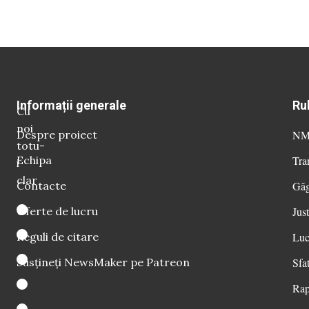
Informații generale
Ru
Cu
noi
Despre proiect
NM 
totu-
Echipa
Tra
i
clar
Contacte
Găg
Oferte de lucru
Just
Reguli de citare
Luc
Susțineți NewsMaker pe Patreon
Sfat
Rap