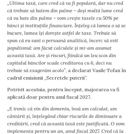
„Ultima taxă, care cred că va fi populară, dar nu cred
că trebuie să batem din palme – deși multă lume cred
că va bate din palme – vom crește taxele cu 50% pe
bănci și instituțiile financiare. Înțeleg că lumea o să se
bucure, lumea își dorește astfel de taxe. Trebuie să
spun că eu sunt o persoană analitică, încerc să evit
populismul: am făcut calculele și mi-am asumat
această taxă. Are și riscuri, fiindcă un leu scos din
capitalul băncilor scade creditarea cu 6, deci nu
trebuie să exagerăm acolo”
, a declarat Vasile Tofan în
cadrul emisiunii „Secretele puterii”.
Potrivit acestuia, pentru început, majorarea va fi
aplicată doar pentru anul fiscal 2027.
„E ironic că vin din domeniu, însă am calculat, am
cântărit și, înțelegând chiar riscurile de diminuare a
creditării, cred că această taxă este justificată. O vom
implementa pentru un an, anul fiscal 2027. Cred că la