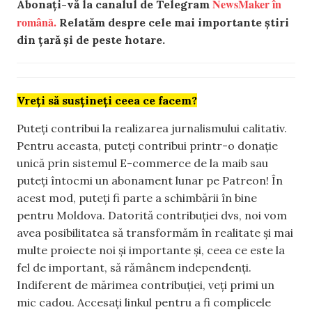
NewsMaker în
Abonați-vă la canalul de Telegram
română.
Relatăm despre cele mai importante știri
din țară și de peste hotare.
Vreți să susțineți ceea ce facem?
Puteți contribui la realizarea jurnalismului calitativ.
Pentru aceasta, puteți contribui printr-o donație
unică prin sistemul E-commerce de la maib sau
puteți întocmi un abonament lunar pe Patreon! În
acest mod, puteți fi parte a schimbării în bine
pentru Moldova. Datorită contribuției dvs, noi vom
avea posibilitatea să transformăm în realitate și mai
multe proiecte noi și importante și, ceea ce este la
fel de important, să rămânem independenți.
Indiferent de mărimea contribuției, veți primi un
mic cadou. Accesați linkul pentru a fi complicele