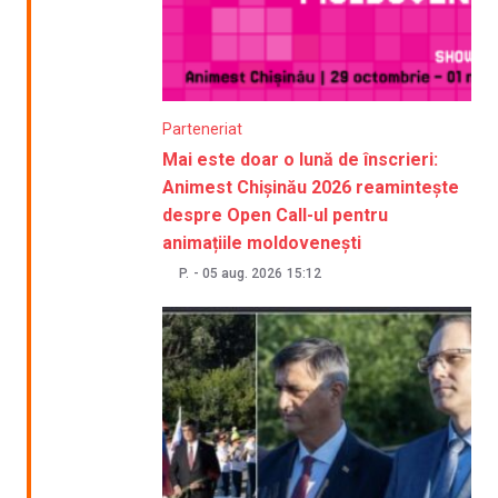
Parteneriat
Mai este doar o lună de înscrieri:
Animest Chișinău 2026 reamintește
despre Open Call-ul pentru
animațiile moldovenești
P.
-
05 aug. 2026
15:12