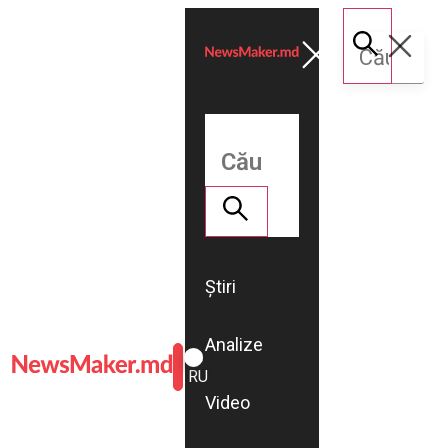
Știri
Analize
ROMÂNĂ
RU
Video