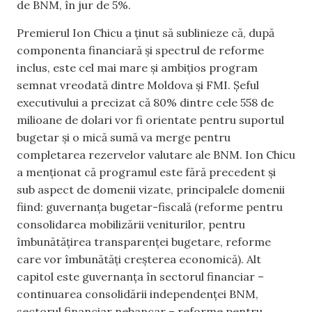
de BNM, în jur de 5%.
Premierul Ion Chicu a ținut să sublinieze că, după
componenta financiară și spectrul de reforme
inclus, este cel mai mare și ambițios program
semnat vreodată dintre Moldova și FMI. Șeful
executivului a precizat că 80% dintre cele 558 de
milioane de dolari vor fi orientate pentru suportul
bugetar și o mică sumă va merge pentru
completarea rezervelor valutare ale BNM. Ion Chicu
a menționat că programul este fără precedent și
sub aspect de domenii vizate, principalele domenii
fiind: guvernanța bugetar-fiscală (reforme pentru
consolidarea mobilizării veniturilor, pentru
îmbunătățirea transparenței bugetare, reforme
care vor îmbunătăți creșterea economică). Alt
capitol este guvernanța în sectorul financiar –
continuarea consolidării independenței BNM,
sectorul financiar nebancar – reforme pentru