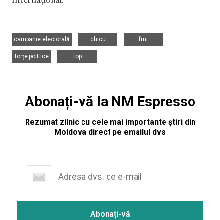
,
,
,
campanie electorală
chicu
fmi
,
forțe politice
top
Abonați-vă la NM Espresso
Rezumat zilnic cu cele mai importante știri din
Moldova direct pe emailul dvs