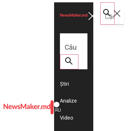
Știri
Analize
ROMÂNĂ
RU
Video