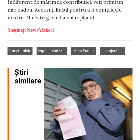
Indiferent de mărimea contribuției, veți primi un
mic cadou. Accesați linkul pentru a fi complicele
nostru. Nu este greu, ba chiar plăcut.
Susțineți NewsMaker!
,
,
,
1 septembrie
legea salarizării
Maia Sandu
majorări
Știri
similare