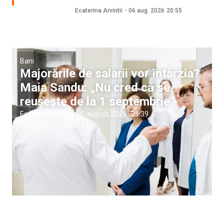
Ecaterina Arvintii
-
06 aug. 2026
20:55
Bani
Majorările de salarii vor întârzia?
Maia Sandu: „Nu cred că se
reușește de la 1 septembrie”
Ecaterina Arvintii
|
6 august, 2026
21:39