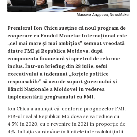
Максим Андреев, NewsMaker
Premierul Ion Chicu susține că noul program de
cooperare cu Fondul Monetar Internațional este
„cel mai mare și mai ambițios” semnat vreodată
dintre FMI și Republica Moldova, după
componenta financiară și spectrul de reforme
inclus. Într-un briefing din 28 iulie, șeful
executivului a îndemnat „forțele politice
responsabile” să acorde suport guvernului și
Băncii Naționale a Moldovei în vederea
implementării programului cu FMI.
Ion Chicu a anunțat că, conform prognozelor FMI,
PIB-ul real al Republicii Moldova se va reduce cu
4,5% în 2020, cu o revenire în 2021 în proporție de
4%. Inflația va rămâne în limitele intervalului țintit