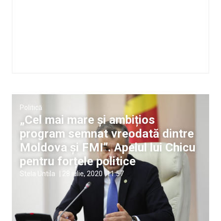
Politică
„Cel mai mare și ambițios
program semnat vreodată dintre
Moldova și FMI”. Apelul lui Chicu
pentru forțele politice
Stela Untila
|
28 iulie, 2020
11:57