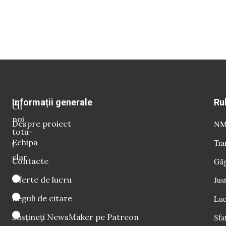
Informații generale
Ru
Cu
noi
Despre proiect
NM 
totu-
Echipa
Tra
i
clar
Contacte
Găg
Oferte de lucru
Just
Reguli de citare
Luc
Susțineți NewsMaker pe Patreon
Sfat