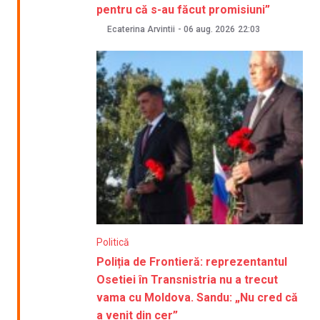
pentru că s-au făcut promisiuni”
Ecaterina Arvintii
-
06 aug. 2026
22:03
Politică
Poliția de Frontieră: reprezentantul
Osetiei în Transnistria nu a trecut
vama cu Moldova. Sandu: „Nu cred că
a venit din cer”