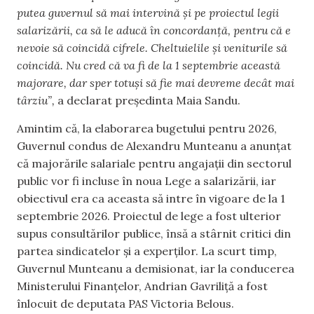
putea guvernul să mai intervină și pe proiectul legii
salarizării, ca să le aducă în concordanță, pentru că e
nevoie să coincidă cifrele. Cheltuielile și veniturile să
coincidă. Nu cred că va fi de la 1 septembrie această
majorare, dar sper totuși să fie mai devreme decât mai
târziu”,
a declarat președinta Maia Sandu.
Amintim că, la elaborarea bugetului pentru 2026,
Guvernul condus de Alexandru Munteanu a anunțat
că majorările salariale pentru angajații din sectorul
public vor fi incluse în noua Lege a salarizării, iar
obiectivul era ca aceasta să intre în vigoare de la 1
septembrie 2026. Proiectul de lege a fost ulterior
supus consultărilor publice, însă a stârnit critici din
partea sindicatelor și a experților. La scurt timp,
Guvernul Munteanu a demisionat, iar la conducerea
Ministerului Finanțelor, Andrian Gavriliță a fost
înlocuit de deputata PAS Victoria Belous.