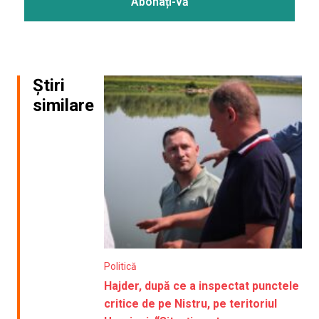
Știri
similare
Politică
Hajder, după ce a inspectat punctele
critice de pe Nistru, pe teritoriul