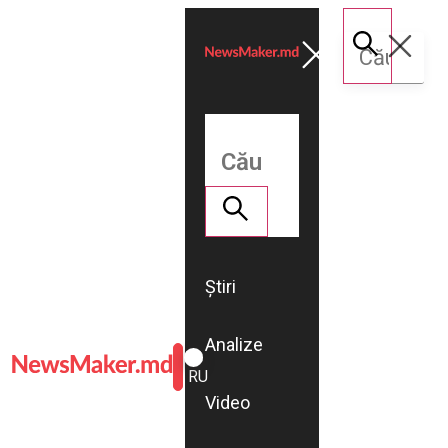
Știri
Analize
ROMÂNĂ
RU
Video