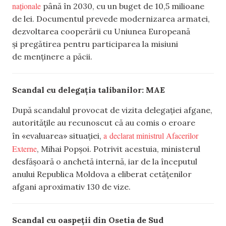
naționale
până în 2030, cu un buget de 10,5 milioane
de lei. Documentul prevede modernizarea armatei,
dezvoltarea cooperării cu Uniunea Europeană
și pregătirea pentru participarea la misiuni
de menținere a păcii.
Scandal cu delegația talibanilor: MAE
După scandalul provocat de vizita delegației afgane,
autoritățile au recunoscut că au comis o eroare
a declarat ministrul Afacerilor
în «evaluarea» situației,
Externe
, Mihai Popșoi. Potrivit acestuia, ministerul
desfășoară o anchetă internă, iar de la începutul
anului Republica Moldova a eliberat cetățenilor
afgani aproximativ 130 de vize.
Scandal cu oaspeții din Osetia de Sud