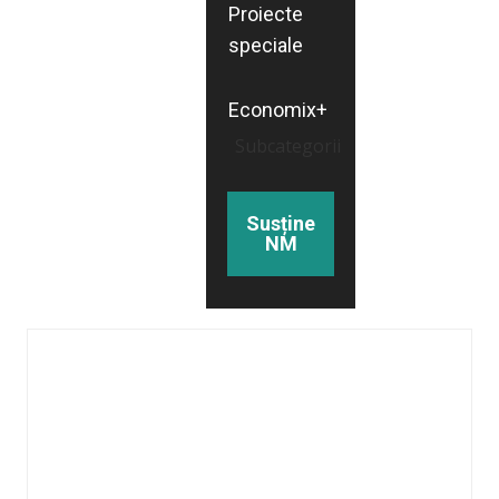
Proiecte
speciale
Economix+
Subcategorii
Susține
NM