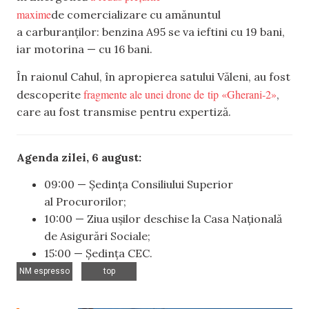
maxime
de comercializare cu amănuntul
a carburanților: benzina A95 se va ieftini cu 19 bani,
iar motorina — cu 16 bani.
În raionul Cahul, în apropierea satului Văleni, au fost
fragmente ale unei drone de tip «Gherani-2»
descoperite
,
care au fost transmise pentru expertiză.
Agenda zilei, 6 august:
09:00 — Ședința Consiliului Superior
al Procurorilor;
10:00 — Ziua ușilor deschise la Casa Națională
de Asigurări Sociale;
15:00 — Ședința CEC.
,
NM espresso
top