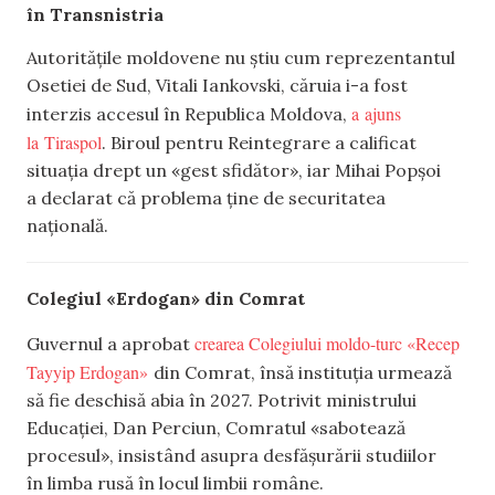
în Transnistria
Autoritățile moldovene nu știu cum reprezentantul
Osetiei de Sud, Vitali Iankovski, căruia i-a fost
a ajuns
interzis accesul în Republica Moldova,
la Tiraspol
. Biroul pentru Reintegrare a calificat
situația drept un «gest sfidător», iar Mihai Popșoi
a declarat că problema ține de securitatea
națională.
Colegiul «Erdogan» din Comrat
crearea Colegiului moldo-turc «Recep
Guvernul a aprobat
Tayyip Erdogan»
din Comrat, însă instituția urmează
să fie deschisă abia în 2027. Potrivit ministrului
Educației, Dan Perciun, Comratul «sabotează
procesul», insistând asupra desfășurării studiilor
în limba rusă în locul limbii române.