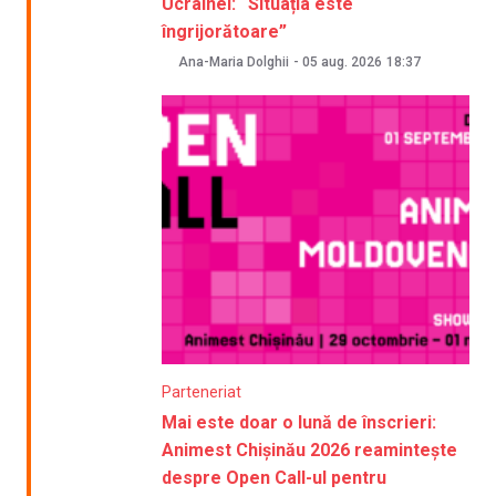
Ucrainei: “Situația este
îngrijorătoare”
Ana-Maria Dolghii
-
05 aug. 2026
18:37
Parteneriat
Mai este doar o lună de înscrieri:
Animest Chișinău 2026 reamintește
despre Open Call-ul pentru