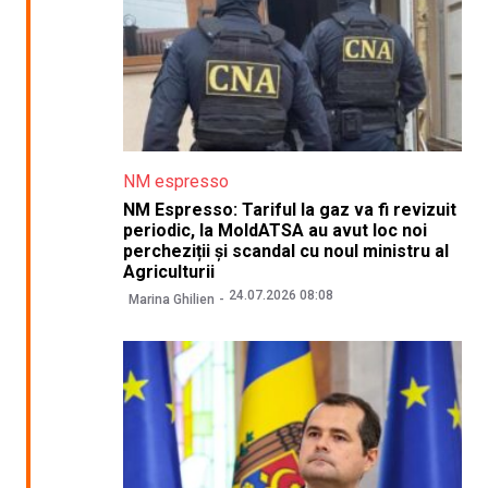
NM espresso
NM Espresso: Tariful la gaz va fi revizuit
periodic, la MoldATSA au avut loc noi
percheziții și scandal cu noul ministru al
Agriculturii
24.07.2026 08:08
Marina Ghilien