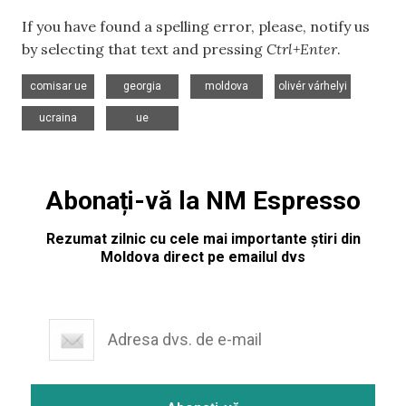
If you have found a spelling error, please, notify us
by selecting that text and pressing
Ctrl+Enter
.
,
,
,
,
comisar ue
georgia
moldova
olivér várhelyi
,
ucraina
ue
Abonați-vă la NM Espresso
Rezumat zilnic cu cele mai importante știri din
Moldova direct pe emailul dvs