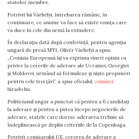
statelor membre.
Potrivit lui Várhelyi, întrebarea rămâne, în
continuare, ce anume va face să existe voinţa care
va duce în cele din urmă la extindere.
În declaraţia dată după conferinţă, pentru agenţia
ungară de presă MTI, Olivér Várhelyi a spus:
„Comisia Europeană îşi va exprima vineri opinia cu
privire la cererile de aderare ale Ucrainei, Georgiei
şi Moldovei, urmând să formuleze şi nişte propuneri
comunică
pentru cele trei ţări”, a spus oficialul,
hirado.hu.
Politicianul ungar a punctat că pentru a fi candidaţi
la aderare şi pentru a putea începe negocierile de
aderare, statele care doresc aderarea trebuie să
îndeplinească pe deplin criteriile de la Copenhaga.
Potrivit comisarului UE, cererea de aderare a