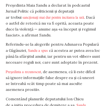
Președinta Maia Sandu a declarat în podcastul
Jurnal Politic că politicienii și deputații
sancționați mai dur pentru incitarea la ură
ar trebui
. Dacă
o astfel de retorică nu va fi oprită, aceasta poate
duce la violență — anume așa «a început și regimul
fascist», a afirmat Sandu.
Referindu-se la alegerile pentru Adunarea Populară
Sandu a spus
a Găgăuziei,
că acestea ar putea avea loc
până la sfârșitul anului, iar pentru un vot «liber» sunt
necesare reguli noi, care sunt adoptate în prezent.
Președinta a recunoscut
, de asemenea, că îi este dificil
să ignore informațiile false despre ea și că uneori
se întreabă «cât timp poate să mai asculte
asemenea prostii».
Comentând planurile deputatului Ion Chicu
Sandu
de a iniția procedura de demitere a sa,