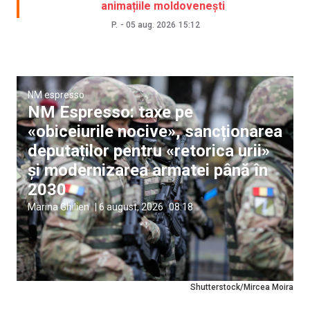
animațiile moldovenești
P.
-
05 aug. 2026
15:12
NM espresso
NM Espresso: taxe pe
«obiceiurile nocive», sancționarea
deputaților pentru «retorica urii»
și modernizarea armatei până în
2030
Marina Ghilien
|
6 august, 2026
08:18
Shutterstock/Mircea Moira