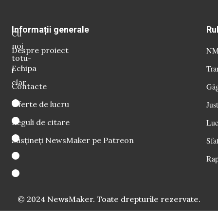
Informații generale
Ru
Cu
noi
Despre proiect
NM 
totu-
Echipa
Tra
i
clar
Contacte
Găg
Oferte de lucru
Just
Reguli de citare
Luc
Susțineți NewsMaker pe Patreon
Sfat
Rap
© 2024 NewsMaker. Toate drepturile rezervate.