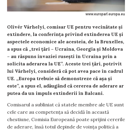
www.europarl.europa.eu
Olivér Várhelyi, comisar UE pentru vecinătate şi
extindere, la conferința privind extinderea UE şi
aspectele economice ale acesteia, de la Bruxelles,
a spus că „trei ţări – Ucraina, Georgia şi Moldova
– au răspuns invaziei ruseşti în Ucraina prin a
solicita aderarea la UE”. Aceste trei țări, potrivit
lui Várhelyi, consideră că pot avea pace în cadrul
UE. „Europa trebuie să demonstreze că aşa şi
este”, a spus el, adăugând că cererea de aderare ar
putea da un impuls extinderii în Balcani.
Comisarul a subliniat că statele membre ale UE sunt
cele care au competenţa să decidă în această
chestiune, Comisia Europeană poate sprijini cererile
de aderare, însă totul depinde de voinţa politică a