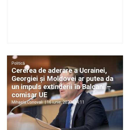
Politică
Cererea de aderare a Ucrainei,
Georgiei şi Moldovei ar putea da
un impuls extinderii în Balcani –
comisar UE
Mihaela Conovali
|
16 iunie, 2022
14:11