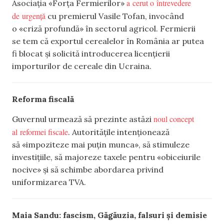
a cerut o întrevedere
Asociația «Forța Fermierilor»
de urgență
cu premierul Vasile Tofan, invocând
o «criză profundă» în sectorul agricol. Fermierii
se tem că exportul cerealelor în România ar putea
fi blocat și solicită introducerea licențierii
importurilor de cereale din Ucraina.
Reforma fiscală
noul concept
Guvernul urmează să prezinte astăzi
al reformei fiscale
. Autoritățile intenționează
să «impoziteze mai puțin munca», să stimuleze
investițiile, să majoreze taxele pentru «obiceiurile
nocive» și să schimbe abordarea privind
uniformizarea TVA.
Maia Sandu: fascism, Găgăuzia, falsuri și demisie