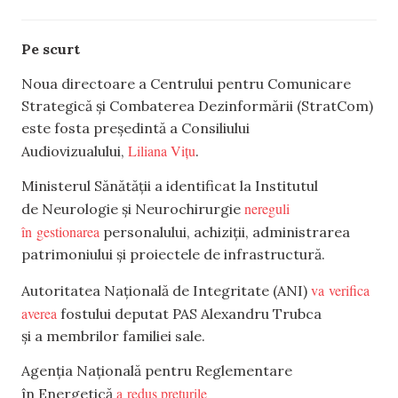
Pe scurt
Noua directoare a Centrului pentru Comunicare
Strategică și Combaterea Dezinformării (StratCom)
este fosta președintă a Consiliului
Liliana Vițu
Audiovizualului,
.
Ministerul Sănătății a identificat la Institutul
nereguli
de Neurologie și Neurochirurgie
în gestionarea
personalului, achiziții, administrarea
patrimoniului și proiectele de infrastructură.
va verifica
Autoritatea Națională de Integritate (ANI)
averea
fostului deputat PAS Alexandru Trubca
și a membrilor familiei sale.
Agenția Națională pentru Reglementare
a redus prețurile
în Energetică