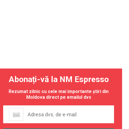
Abonați-vă la NM Espresso
Rezumat zilnic cu cele mai importante știri din
Moldova direct pe emailul dvs