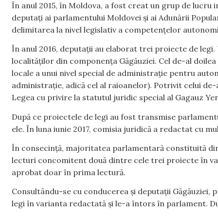
În anul 2015, în Moldova, a fost creat un grup de lucru i
deputați ai parlamentului Moldovei și ai Adunării Popular
delimitarea la nivel legislativ a competențelor autonomie
În anul 2016, deputații au elaborat trei proiecte de legi
localităților din componența Găgăuziei. Cel de-al doilea
locale a unui nivel special de administrație pentru auton
administrație, adică cel al raioanelor). Potrivit celui d
Legea cu privire la statutul juridic special al Gagauz Ye
După ce proiectele de legi au fost transmise parlamentu
ele. În luna iunie 2017, comisia juridică a redactat cu 
În consecință, majoritatea parlamentară constituită din
lecturi concomitent două dintre cele trei proiecte în va
aprobat doar în prima lectură.
Consultându-se cu conducerea și deputații Găgăuziei, 
legi în varianta redactată și le-a întors în parlament. Du