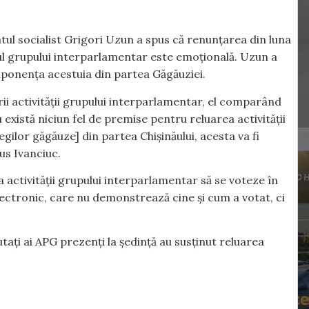
ul socialist Grigori Uzun a spus că renunțarea din luna
rul grupului interparlamentar este emoțională. Uzun a
omponența acestuia din partea Găgăuziei.
ii activității grupului interparlamentar, el comparând
există niciun fel de premise pentru reluarea activității
legilor găgăuze] din partea Chișinăului, acesta va fi
us Ivanciuc.
activității grupului interparlamentar să se voteze în
ectronic, care nu demonstrează cine și cum a votat, ci
utați ai APG prezenți la ședință au susținut reluarea