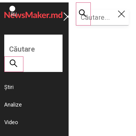
ROMÂNĂ
Susține
RU
NM
Știri
Analize
Video