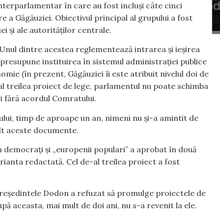
nterparlamentar în care au fost incluși câte cinci
e a Găgăuziei. Obiectivul principal al grupului a fost
i și ale autorităților centrale.
. Unul dintre acestea reglementează intrarea și ieșirea
 presupune instituirea în sistemul administrației publice
omie (în prezent, Găgăuziei îi este atribuit nivelul doi de
e-al treilea proiect de lege, parlamentul nu poate schimba
ri fără acordul Comratului.
lui, timp de aproape un an, nimeni nu și-a amintit de
mult aceste documente.
 democrați și „europenii populari” a aprobat în două
rianta redactată. Cel de-al treilea proiect a fost
președintele Dodon a refuzat să promulge proiectele de
pă aceasta, mai mult de doi ani, nu s-a revenit la ele.