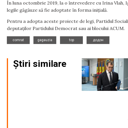
În luna octombrie 2019, la o întrevedere cu Irina Vlah, 
legile găgăuze să fie adoptate în forma inițială.
Pentru a adopta aceste proiecte de legi, Partidul Social
deputaților Partidului Democrat sau ai blocului ACUM.
,
,
,
comrat
gagauzia
top
додон
Știri similare