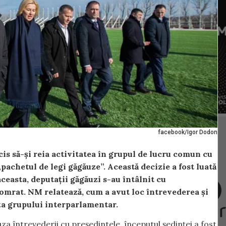
facebook/Igor Dodon
is să-și reia activitatea în grupul de lucru comun cu
achetul de legi găgăuze”. Această decizie a fost luată
aceasta, deputații găgăuzi s-au întâlnit cu
Comrat. NM relatează, cum a avut loc întrevederea și
ța grupului interparlamentar.
za întrevederii cu președintele, începutul ședinței a fost