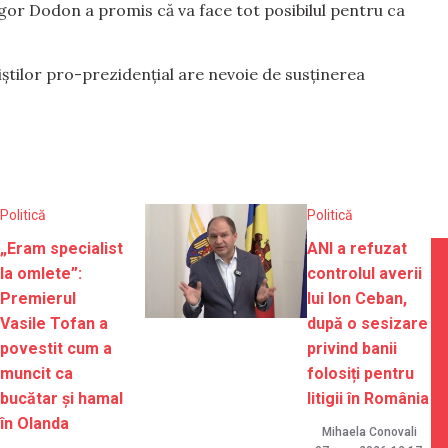
Igor Dodon a promis că va face tot posibilul pentru ca
iștilor pro-prezidențial are nevoie de susținerea
Politică
Politică
„Eram specialist
ANI a refuzat
la omlete”:
controlul averii
Premierul
lui Ion Ceban,
Vasile Tofan a
după o sesizare
povestit cum a
privind banii
muncit ca
folosiți pentru
bucătar și hamal
litigii în România
în Olanda
Mihaela Conovali