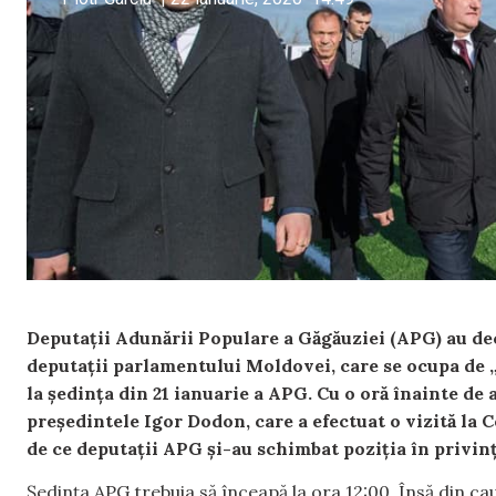
Deputații Adunării Populare a Găgăuziei (APG) au dec
deputații parlamentului Moldovei, care se ocupa de „p
la ședința din 21 ianuarie a APG. Cu o oră înainte de 
președintele Igor Dodon, care a efectuat o vizită la 
de ce deputații APG și-au schimbat poziția în privin
Ședința APG trebuia să înceapă la ora 12:00. Însă din cau