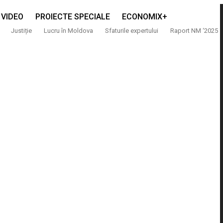
VIDEO
PROIECTE SPECIALE
ECONOMIX+
Justiție
Lucru în Moldova
Sfaturile expertului
Raport NM ‘2025