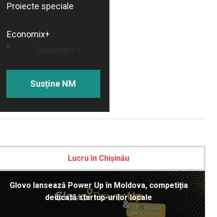
Proiecte speciale
Economix+
Subcategorii
Susține NM
Lucru în Chișinău
Glovo lansează Power Up în Moldova, competiția
dedicată startup-urilor locale