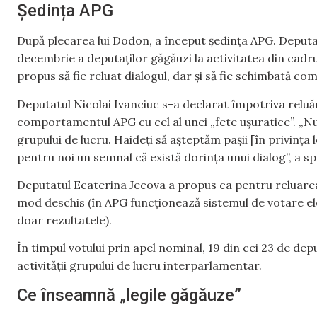
Ședința APG
După plecarea lui Dodon, a început ședința APG. Deputat
decembrie a deputaților găgăuzi la activitatea din cad
propus să fie reluat dialogul, dar și să fie schimbată c
Deputatul Nicolai Ivanciuc s-a declarat împotriva reluăr
comportamentul APG cu cel al unei „fete ușuratice”. „Nu 
grupului de lucru. Haideți să așteptăm pașii [în privința 
pentru noi un semnal că există dorința unui dialog”, a sp
Deputatul Ecaterina Jecova a propus ca pentru reluarea 
mod deschis (în APG funcționează sistemul de votare el
doar rezultatele).
În timpul votului prin apel nominal, 19 din cei 23 de dep
activității grupului de lucru interparlamentar.
Ce înseamnă „legile găgăuze”