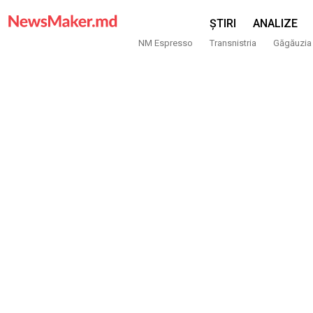
ȘTIRI
ANALIZE
NM Espresso
Transnistria
Găgăuzia