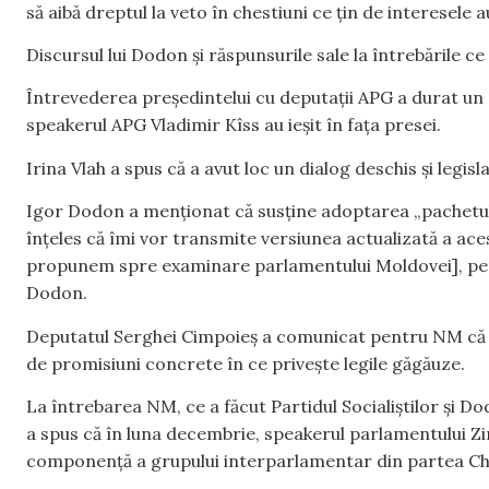
să aibă dreptul la veto în chestiuni ce țin de interesele 
Discursul lui Dodon și răspunsurile sale la întrebările ce
Întrevederea președintelui cu deputații APG a durat un 
speakerul APG Vladimir Kîss au ieșit în fața presei.
Irina Vlah a spus că a avut loc un dialog deschis și legisl
Igor Dodon a menționat că susține adoptarea „pachetului
înțeles că îmi vor transmite versiunea actualizată a aces
propunem spre examinare parlamentului Moldovei], pentr
Dodon.
Deputatul Serghei Cimpoieș a comunicat pentru NM că la
de promisiuni concrete în ce privește legile găgăuze.
La întrebarea NM, ce a făcut Partidul Socialiștilor și 
a spus că în luna decembrie, speakerul parlamentului Zin
componență a grupului interparlamentar din partea Chi