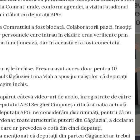
ă la Comrat, unde, conform agendei, a vizitat stadionul
 întâlnit cu deputații APG.
a Comratului a fost blocată. Colaboratorii pazei, însoțiți
iar persoanele care intrau în clădire erau verificate prin
nu funcționează, dar în această zi a fost conectată.
u ușile închise. Presa a avut acces doar pentru 10
l Găgăuziei Irina Vlah a spus jurnaliștilor că deputații
egim închis.
 apărut câteva video-uri de acolo, înregistrate de către
deputatul APG Serghei Cimpoieș critică situația actuală
, deputații APG, ne considerăm discriminați, pentru că nu
donat toate structurile puterii din Găgăuzia”, a declarat
care ar prevedea o cotă din cinci deputați,
a menționat că deputații din partea Găgăuziei ar trebui