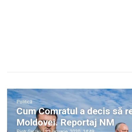
Politică
Cum Comratul a decis să re
Moldovei. Reportaj NM
Piotr Garciu
|
22 ianuarie, 2020
14:49