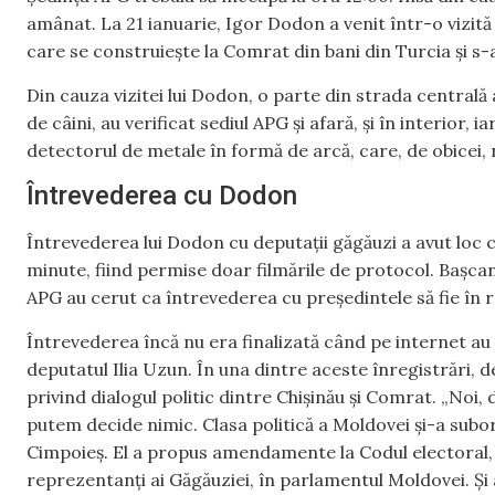
amânat. La 21 ianuarie, Igor Dodon a venit într-o vizit
care se construiește la Comrat din bani din Turcia și s-a
Din cauza vizitei lui Dodon, o parte din strada centrală 
de câini, au verificat sediul APG și afară, și în interior, 
detectorul de metale în formă de arcă, care, de obicei, 
Întrevederea cu Dodon
Întrevederea lui Dodon cu deputații găgăuzi a avut loc c
minute, fiind permise doar filmările de protocol. Bașcanu
APG au cerut ca întrevederea cu președintele să fie în r
Întrevederea încă nu era finalizată când pe internet au
deputatul Ilia Uzun. În una dintre aceste înregistrări, 
privind dialogul politic dintre Chișinău și Comrat. „Noi
putem decide nimic. Clasa politică a Moldovei și-a subor
Cimpoieș. El a propus amendamente la Codul electoral, 
reprezentanți ai Găgăuziei, în parlamentul Moldovei. Și 