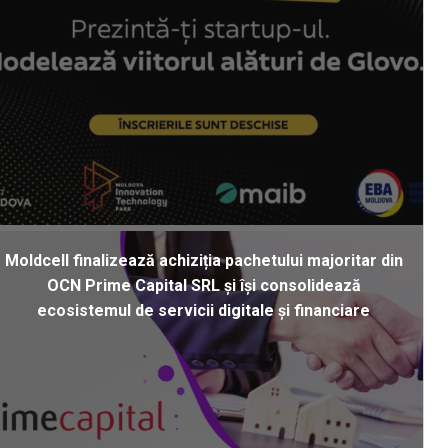
Moldcell finalizează achiziția pachetului majoritar din
OCN Prime Capital SRL și își consolidează
ecosistemul de servicii digitale și financiare