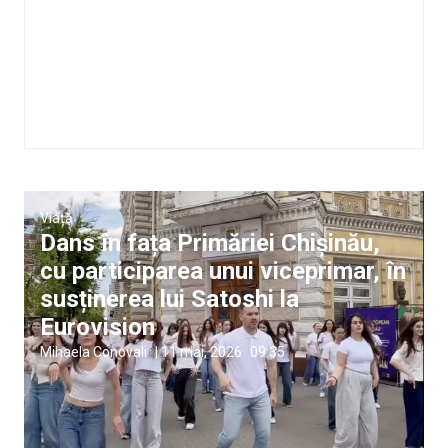
Viață
Dans în fața Primăriei Chișinău,
cu participarea unui viceprimar, în
susținerea lui Satoshi la
Eurovision
Mihaela Conovali
|
11 mai, 2026
09:35