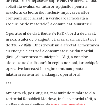
de restabilire depășește șapte zile. De aceea, a fost
solicitată evaluarea tuturor opțiunilor pentru
accelerarea lucrărilor, inclusiv implicarea altor
companii specializate și verificarea imediată a
stocurilor de materiale”, a comunicat Ministerul.
Operatorul de distribuție SA RED-Nord a declarat,
în seara zilei de 6 august, că avaria la linia electrică
de 330 kV Bălți–Dnestrovsk nu a afectat alimentarea
cu energie electrică a consumatorilor din nordul
țării. „Alimentarea municipiului Bălți, a zonelor
aferente se desfășoară în regim normal, iar echipele
operative lucrează în regim continuu pentru
înlăturarea avariei”, a adăugat operatorul.
***
Amintim că, pe 6 august, mai mult de jumătate din
teritoriul Republicii Moldova, inclusiv nordul țării, s-
instabilitate atmosferică
a aflat sub cod galben de
.