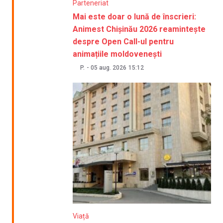
Parteneriat
Mai este doar o lună de înscrieri:
Animest Chișinău 2026 reamintește
despre Open Call-ul pentru
animațiile moldovenești
P.
-
05 aug. 2026
15:12
Viață