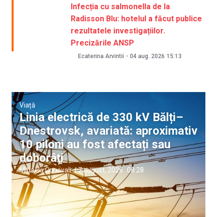
Infecția cu salmonella de la
Radisson Blu: hotelul a făcut publice
rezultatele investigațiilor.
Precizările ANSP
Ecaterina Arvintii
-
04 aug. 2026
15:13
Viață
Linia electrică de 330 kV Bălți–
Dnestrovsk, avariată: aproximativ
10 piloni au fost afectați sau
doborâți
Mihaela Conovali
|
7 august, 2026
08:28