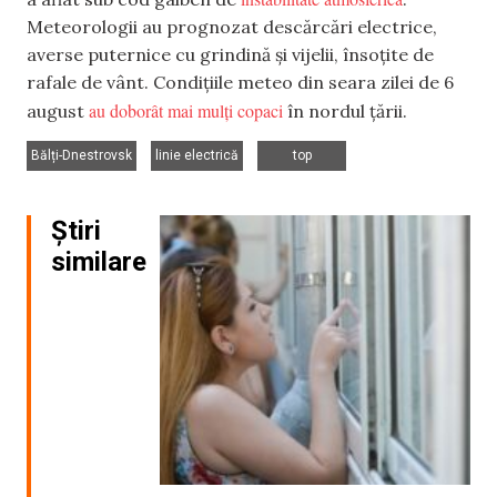
Meteorologii au prognozat descărcări electrice,
averse puternice cu grindină și vijelii, însoțite de
rafale de vânt. Condițiile meteo din seara zilei de 6
au doborât mai mulți copaci
august
în nordul țării.
,
,
Bălți-Dnestrovsk
linie electrică
top
Știri
similare