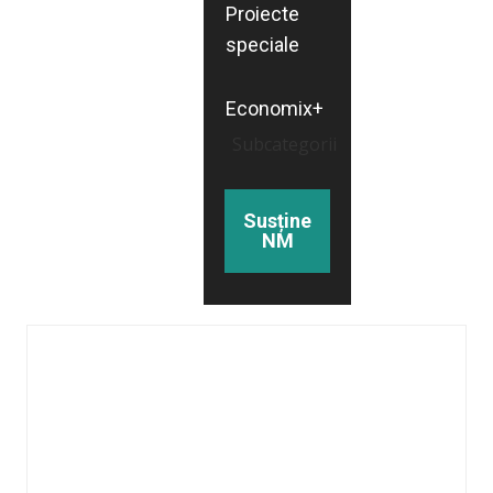
Proiecte
speciale
Economix+
Subcategorii
Susține
NM