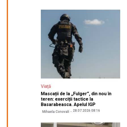
Viață
Mascații de la „Fulger”, din nou în
teren: exerciții tactice la
Basarabeasca. Apelul IGP
28.07.2026 08:16
Mihaela Conovali