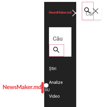
Știri
Analize
ROMÂNĂ
RU
Video