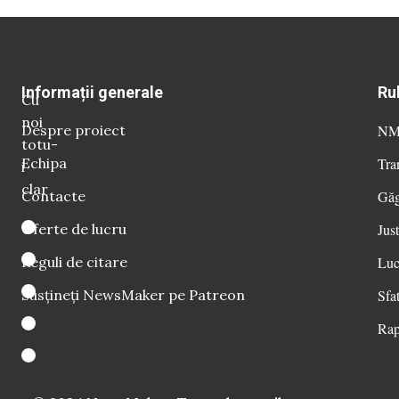
Informații generale
Ru
Cu
noi
Despre proiect
NM 
totu-
Echipa
Tra
i
clar
Contacte
Găg
Oferte de lucru
Just
Reguli de citare
Luc
Susțineți NewsMaker pe Patreon
Sfat
Rap