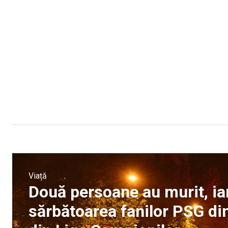
Viață
Două persoane au murit, ia
sărbătoarea fanilor PSG din