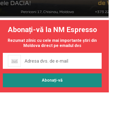
Abonați-vă la NM Espresso
Rezumat zilnic cu cele mai importante știri din
Moldova direct pe emailul dvs