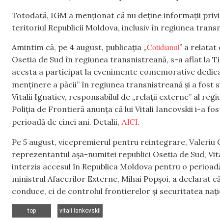
Totodată, IGM a menționat că nu deține informații privin
teritoriul Republicii Moldova, inclusiv în regiunea trans
Cotidianul
Amintim că, pe 4 august, publicația „
” a relatat
Osetia de Sud în regiunea transnistreană, s-a aflat la Tira
acesta a participat la evenimente comemorative dedicate
menținere a păcii” în regiunea transnistreană și a fost 
Vitalii Ignatiev, responsabilul de „relații externe” al reg
Poliția de Frontieră anunța că lui Vitali Iancovskii i-a 
AICI
perioadă de cinci ani. Detalii,
.
Pe 5 august, vicepremierul pentru reintegrare, Valeriu 
reprezentantul așa-numitei republici Osetia de Sud, Vitali
interzis accesul în Republica Moldova pentru o perioadă 
ministrul Afacerilor Externe, Mihai Popșoi, a declarat c
conduce, ci de controlul frontierelor și securitatea nați
,
top
vitali iankovskii