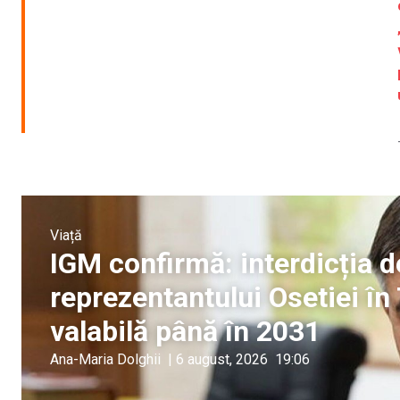
Viață
IGM confirmă: interdicția de
reprezentantului Osetiei în
valabilă până în 2031
Ana-Maria Dolghii
|
6 august, 2026
19:06