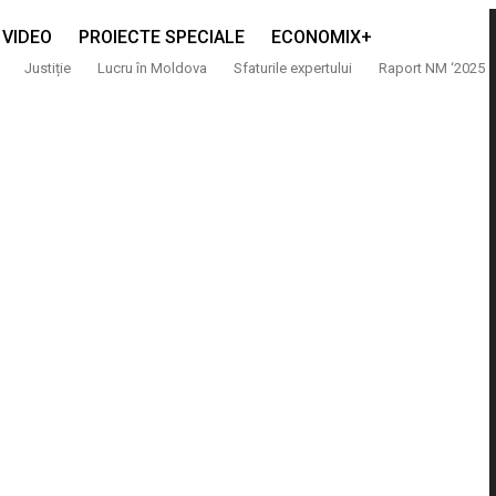
VIDEO
PROIECTE SPECIALE
ECONOMIX+
Justiție
Lucru în Moldova
Sfaturile expertului
Raport NM ‘2025