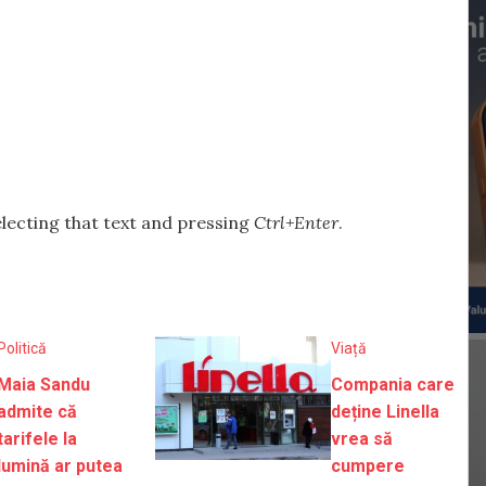
selecting that text and pressing
Ctrl+Enter
.
Politică
Viață
Maia Sandu
Compania care
admite că
deține Linella
tarifele la
vrea să
lumină ar putea
cumpere