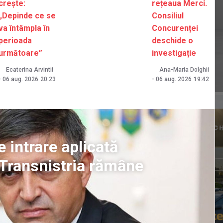
crește:
rețeaua Merci.
„Depinde ce se
Consiliul
va întâmpla în
Concurenței
perioada
deschide o
următoare”
investigație
Ecaterina Arvintii
Ana-Maria Dolghii
-
06 aug. 2026
20:23
-
06 aug. 2026
19:42
 intrare aplicată
 Transnistria rămâne