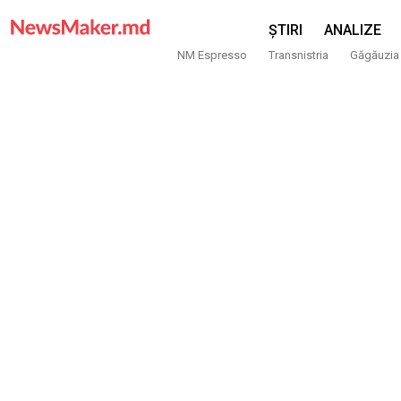
ȘTIRI
ANALIZE
NM Espresso
Transnistria
Găgăuzia