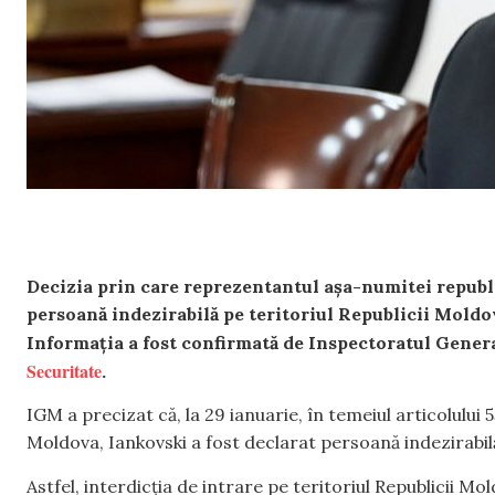
Decizia prin care reprezentantul așa-numitei republic
persoană indezirabilă pe teritoriul Republicii Moldov
Informația a fost confirmată de Inspectoratul Gener
Securitate
.
IGM a precizat că, la 29 ianuarie, în temeiul articolului 
Moldova, Iankovski a fost declarat persoană indezirabil
Astfel, interdicția de intrare pe teritoriul Republicii Mo