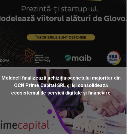
Moldcell finalizează achiziția pachetului majoritar din
OCN Prime Capital SRL și își consolidează
ecosistemul de servicii digitale și financiare