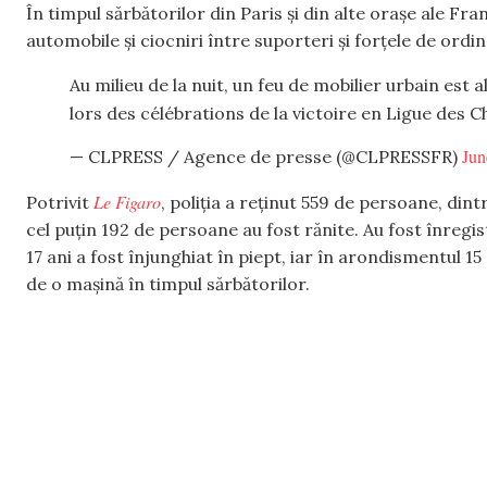
În timpul sărbătorilor din Paris și din alte orașe ale Fra
automobile și ciocniri între suporteri și forțele de ordin
Au milieu de la nuit, un feu de mobilier urbain est
lors des célébrations de la victoire en Ligue des
Jun
— CLPRESS / Agence de presse (@CLPRESSFR)
Le Figaro
Potrivit
, poliția a reținut 559 de persoane, din
cel puțin 192 de persoane au fost rănite. Au fost înreg
17 ani a fost înjunghiat în piept, iar în arondismentul 15
de o mașină în timpul sărbătorilor.