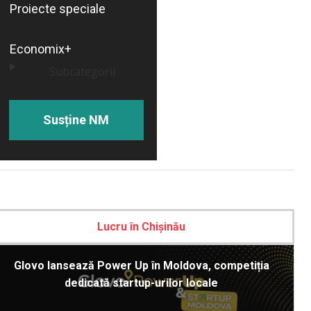
Proiecte speciale
Economix+
Subcategorii
Susține NM
Lucru în Chișinău
Glovo lansează Power Up în Moldova, competiția
dedicată startup-urilor locale