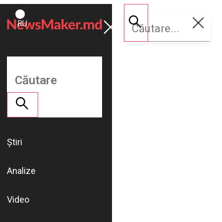
ROMÂNĂ
Susține
RU
NM
Știri
Analize
Video