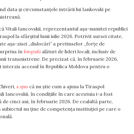
d data și circumstanțele intrării lui Iankovski pe
nistreană.
 că Vitali Iancovskii, reprezentantul așa-numitei republici
spol la sfârșitul lunii iulie 2026. Potrivit sursei citate,
 așa-zisei „dislocări” a pretinselor „forțe de
fotografii
surprins în
alături de lideri locali, inclusiv de
iunii transnistrene. De precizat că, în februarie 2026,
fost interzis accesul în Republica Moldova pentru o
a spus
Chiveri,
că nu știe cum a ajuns la Tiraspol
 Iancovskii, în condițiile în care acestuia i-a fost
de cinci ani, în februarie 2026. De cealaltă parte,
ă subiectul nu ține de competența instituției pe care o
onală.