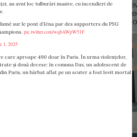
nței, au avut loc tulburări masive, cu incendieri de
e.
 allumé sur le pont d’Iéna par des supporters du PSG
pic.twitter.com/wqbAWpW51F
 Champions.
e 1, 2025
tre care aproape 490 doar în Paris. În urma violențelor,
istrate și două decese: în comuna Dax, un adolescent de
 din Paris, un bărbat aflat pe un scuter a fost lovit mortal