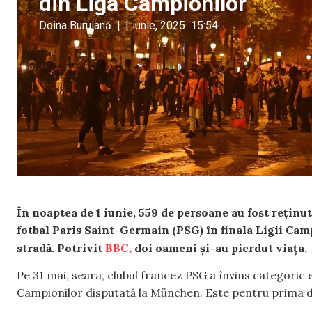
din Liga Campionilor
Doina Buruiană
|
1 iunie, 2025
15:54
În noaptea de 1 iunie, 559 de persoane au fost reținut
fotbal Paris Saint-Germain (PSG) în finala Ligii Cam
BBC,
stradă. Potrivit
doi oameni și-au pierdut viața.
Pe 31 mai, seara, clubul francez PSG a învins categoric ec
Campionilor disputată la München. Este pentru prima dat