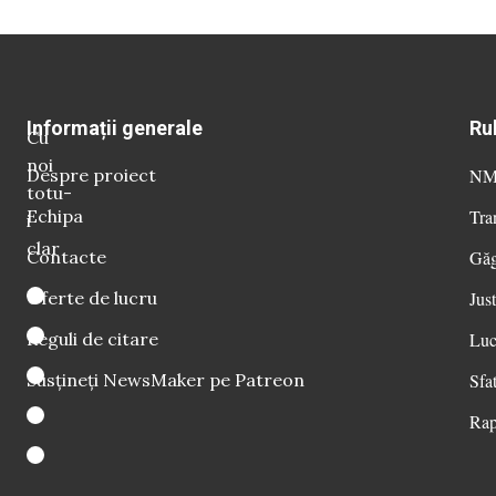
Informații generale
Ru
Cu
noi
Despre proiect
NM 
totu-
Echipa
Tra
i
clar
Contacte
Găg
Oferte de lucru
Just
Reguli de citare
Luc
Susțineți NewsMaker pe Patreon
Sfat
Rap