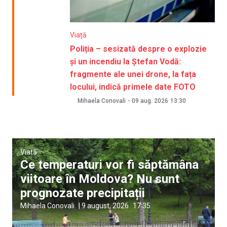
Viață
Poliția – sesizată despre o explozie
și un incendiu la Ștefan Vodă:
fragmente ale unei drone, la fața
locului, indică primele date FOTO
Mihaela Conovali
-
09 aug. 2026
13:30
Viață
Ce temperaturi vor fi săptămâna
viitoare în Moldova? Nu sunt
prognozate precipitații
Mihaela Conovali
|
9 august, 2026
17:35