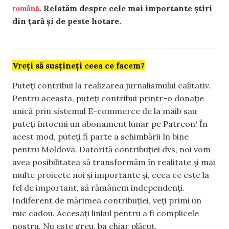
română.
Relatăm despre cele mai importante știri
din țară și de peste hotare.
Vreți să susțineți ceea ce facem?
Puteți contribui la realizarea jurnalismului calitativ.
Pentru aceasta, puteți contribui printr-o donație
unică prin sistemul E-commerce de la maib sau
puteți întocmi un abonament lunar pe Patreon! În
acest mod, puteți fi parte a schimbării în bine
pentru Moldova. Datorită contribuției dvs, noi vom
avea posibilitatea să transformăm în realitate și mai
multe proiecte noi și importante și, ceea ce este la
fel de important, să rămânem independenți.
Indiferent de mărimea contribuției, veți primi un
mic cadou. Accesați linkul pentru a fi complicele
nostru. Nu este greu, ba chiar plăcut.