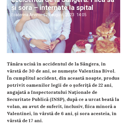
și sora – internate la spital
Ecaterina Arvintii
|
29 august, 2023
14:05
Tânăra ucisă în accidentul de la Sângera, în
vârstă de 30 de ani, se numește Valentina Bivol.
În cumplitul accident, din această noapte, produs
potrivit oamenilor legii de o șoferiță de 22 ani,
angajată a Inspectoratului Naționale de
Securitate Publică (INSP), după ce a urcat beată la
volan, au avut de suferit, inclusiv, fiica minoră a
Valentinei, în vârstă de 6 ani, și sora acesteia, în
vârstă de 17 ani.