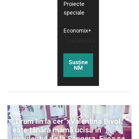
Proiecte
speciale
Economix+
Subcategorii
Susține
NM
Viață
„Drum lin la cer”: Valentina Bivol
este tânăra mamă ucisă în
accidentul de la Sângera. Fiica sa