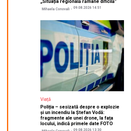
„Situația regională rămâne dificilă”
09.08.2026 14:51
Mihaela Conovali
Viață
Poliția – sesizată despre o explozie
și un incendiu la Ștefan Vodă:
fragmente ale unei drone, la fața
locului, indică primele date FOTO
09.08.2026 13:30