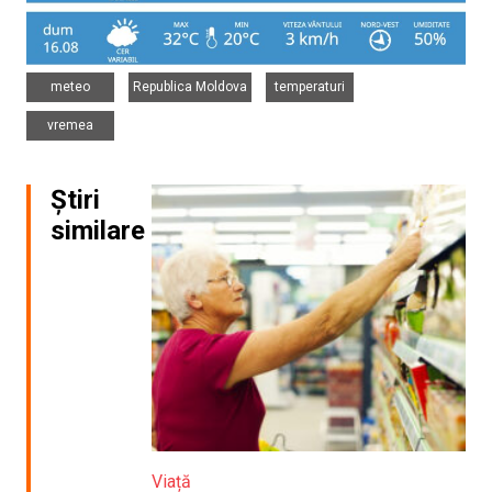
,
,
,
meteo
Republica Moldova
temperaturi
vremea
Știri
similare
Viață