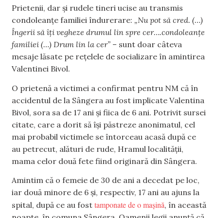
Prietenii, dar și rudele tineri ucise au transmis
condoleanțe familiei îndurerare:
„Nu pot să cred. (…)
Îngerii să îți vegheze drumul lin spre cer….condoleanțe
familiei (…) Drum lin la cer”
– sunt doar câteva
mesaje lăsate pe rețelele de socializare în amintirea
Valentinei Bivol.
O prietenă a victimei a confirmat pentru NM că în
accidentul de la Sângera au fost implicate Valentina
Bivol, sora sa de 17 ani și fiica de 6 ani. Potrivit sursei
citate, care a dorit să își păstreze anonimatul, cel
mai probabil victimele se întorceau acasă după ce
au petrecut, alături de rude, Hramul localității,
mama celor două fete fiind originară din Sângera.
Amintim că o femeie de 30 de ani a decedat pe loc,
iar două minore de 6 și, respectiv, 17 ani au ajuns la
tamponate de o mașină
spital, după ce au fost
, în această
noapte, în comuna Sângera. Oamenii legii anunță că