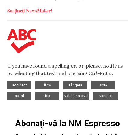
Susțineți NewsMaker!
If you have found a spelling error, please, notify us
by selecting that text and pressing
Ctrl+Enter
.
,
,
,
,
accident
fiică
sângera
soră
,
,
,
spital
top
valentina bivol
victime
Abonați-vă la NM Espresso