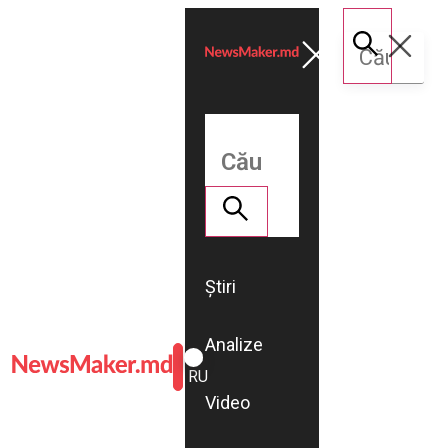
Știri
Analize
ROMÂNĂ
RU
Video