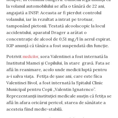
la volanul automobilului se afla o tânără de 22 ani,
angajată a INSP. Aceasta ar fi pierdut controlul
volanului, iar în rezultat a intrat pe trotuar,
tamponând pietonii. Testată alcoolscopic la locul
accidentului, aparatul Drager a arătat o
concentrație de alcool de 0,51 mg/l în aerul expirat.
IGP anunță că tânăra a fost suspendată din funcție.
medicilor
Potrivit
, sora Valentinei a fost internată la
Institutul Mamei și Copilului, în stare gravă. Fata se
află în reanimare, acolo unde medicii luptă pentru
a-i salva viața. Fetița de șase ani, care este fiica
Valentinei Bivol, a fost internată la Spitalul Clinic
Municipal pentru Copii „Valentin Ignatenco”.
Reprezentanții instituției medicale susțin că fetița se
află în afara oricărui pericol, starea de sănătate a
acesteia fiind medie-stabilă.