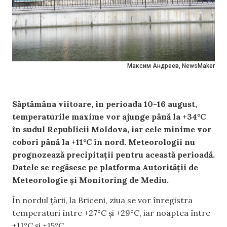
Максим Андреев, NewsMaker
Săptămâna viitoare, în perioada 10-16 august,
temperaturile maxime vor ajunge până la +34°C
în sudul Republicii Moldova, iar cele minime vor
coborî până la +11°C în nord. Meteorologii nu
prognozează precipitații pentru această perioadă.
Datele se regăsesc pe platforma Autorității de
Meteorologie și Monitoring de Mediu.
În nordul țării, la Briceni, ziua se vor înregistra
temperaturi între +27°C și +29°C, iar noaptea între
+11°C și +15°C.