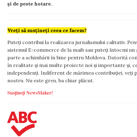
și de peste hotare.
Vreți să susțineți ceea ce facem?
Puteți contribui la realizarea jurnalismului calitativ. Pe
sistemul E-commerce de la maib sau puteți întocmi un 
parte a schimbării în bine pentru Moldova. Datorită con
în realitate și mai multe proiecte noi și importante și,
independenți. Indiferent de mărimea contribuției, veți p
nostru. Nu este greu, ba chiar plăcut.
Susțineți NewsMaker!