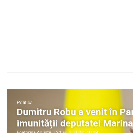
Politică
Dumitru Robu a venit în Pa
imunității deputatei Marin
Ecaterina Arvintii
|
21 iulie, 2022
10:18