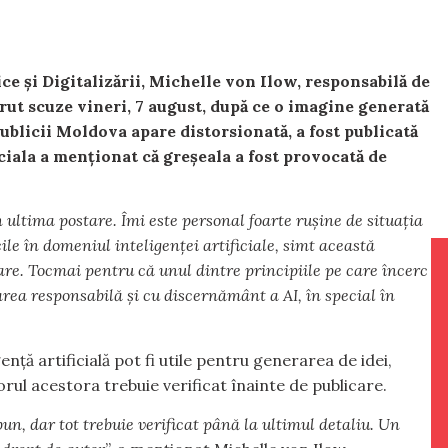
e și Digitalizării, Michelle von Ilow, responsabilă de
cerut scuze vineri, 7 august, după ce o imagine generată
publicii Moldova apare distorsionată, a fost publicată
iala a menționat că greșeala a fost provocată de
ultima postare. Îmi este personal foarte rușine de situația
cile în domeniul inteligenței artificiale, simt această
oare. Tocmai pentru că unul dintre principiile pe care încerc
izarea responsabilă și cu discernământ a AI, în special în
nță artificială pot fi utile pentru generarea de idei,
orul acestora trebuie verificat înainte de publicare.
un, dar tot trebuie verificat până la ultimul detaliu. Un