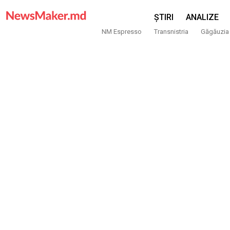
ȘTIRI
ANALIZE
NM Espresso
Transnistria
Găgăuzia