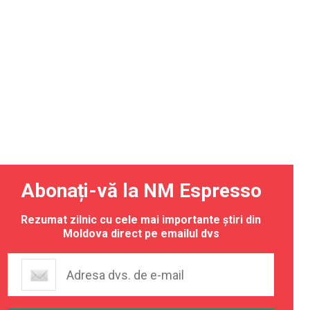
Abonați-vă la NM Espresso
Rezumat zilnic cu cele mai importante știri din
Moldova direct pe emailul dvs