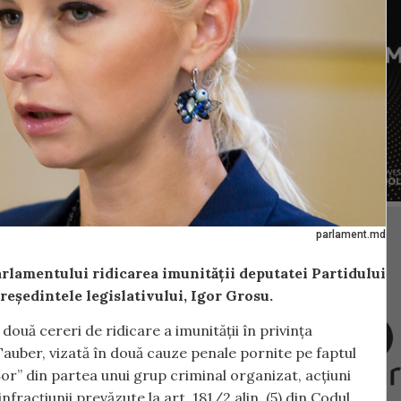
parlament.md
rlamentului ridicarea imunității deputatei Partidului
reședintele legislativului, Igor Grosu.
ouă cereri de ridicare a imunității în privința
auber, vizată în două cauze penale pornite pe faptul
 „Șor” din partea unui grup criminal organizat, acțiuni
racțiunii prevăzute la art. 181/2 alin. (5) din Codul