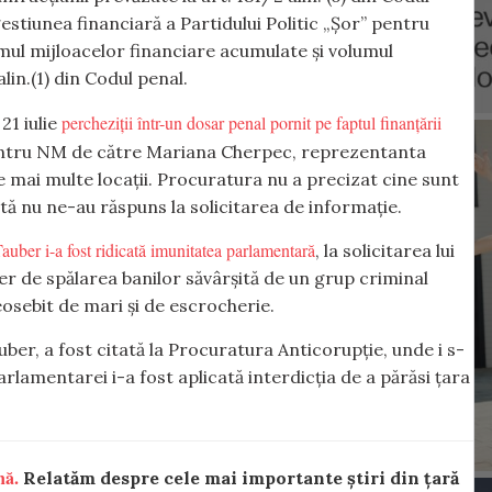
estiunea financiară a Partidului Politic „Șor” pentru
umul mijloacelor financiare acumulate și volumul
lin.(1) din Codul penal.
percheziții într-un dosar penal pornit pe faptul finanțării
21 iulie
pentru NM de către Mariana Cherpec, reprezentanta
e mai multe locații. Procuratura nu a precizat cine sunt
ă nu ne-au răspuns la solicitarea de informație.
auber i-a fost ridicată imunitatea parlamentară
, la solicitarea lui
r de spălarea banilor săvârșită de un grup criminal
eosebit de mari și de escrocherie.
ber, a fost citată la Procuratura Anticorupție, unde i s-
arlamentarei i-a fost aplicată interdicția de a părăsi țara
nă.
Relatăm despre cele mai importante știri din țară