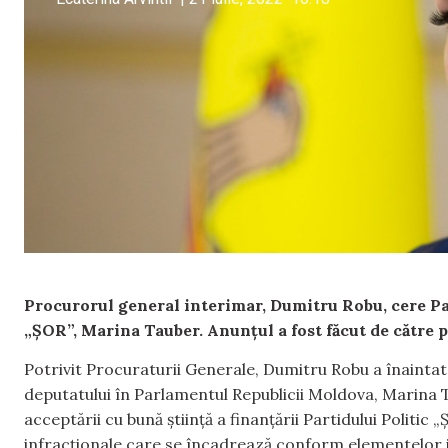
Procurorul general interimar, Dumitru Robu, cere Pa
„ȘOR”, Marina Tauber. Anunțul a fost făcut de către p
Potrivit Procuraturii Generale, Dumitru Robu a înaintat d
deputatului în Parlamentul Republicii Moldova, Marina T
acceptării cu bună știință a finanțării Partidului Politic
infracționale care se încadrează conform elementelor inf