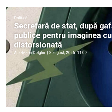
Politică
Secretară de stat, după gaf
publice pentru imaginea c
distorsionată
Ana-Maria Dolghii
|
8 august, 2026
11:09