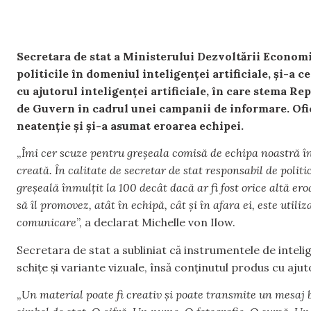
Secretara de stat a Ministerului Dezvoltării Economic
politicile în domeniul inteligenței artificiale, și-a 
cu ajutorul inteligenței artificiale, în care stema Re
de Guvern în cadrul unei campanii de informare. Ofic
neatenție și și-a asumat eroarea echipei.
„
Îmi cer scuze pentru greșeala comisă de echipa noastră în 
creată. În calitate de secretar de stat responsabil de politi
greșeală înmulțit la 100 decât dacă ar fi fost orice altă er
să îl promovez, atât în echipă, cât și în afara ei, este util
comunicare
”, a declarat Michelle von Ilow.
Secretara de stat a subliniat că instrumentele de intelige
schițe și variante vizuale, însă conținutul produs cu ajut
„
Un material poate fi creativ și poate transmite un mesaj b