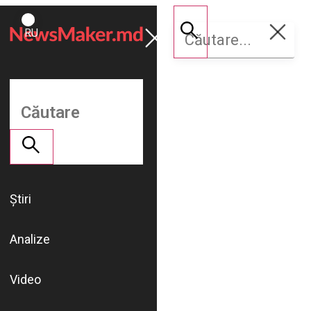
ROMÂNĂ
Susține
RU
NM
Știri
Analize
Video