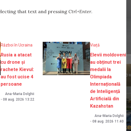
selecting that text and pressing
Ctrl+Enter
.
Război în Ucraina
Viață
Rusia a atacat
Elevii moldoveni
cu drone și
au obținut trei
rachete Kievul:
medalii la
au fost ucise 4
Olimpiada
persoane
Internațională
de Inteligență
Ana-Maria Dolghii
Artificială din
-
08 aug. 2026
13:22
Kazahstan
Ana-Maria Dolghii
-
08 aug. 2026
11:40