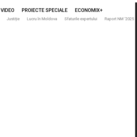
VIDEO
PROIECTE SPECIALE
ECONOMIX+
Justiție
Lucru în Moldova
Sfaturile expertului
Raport NM ‘2025