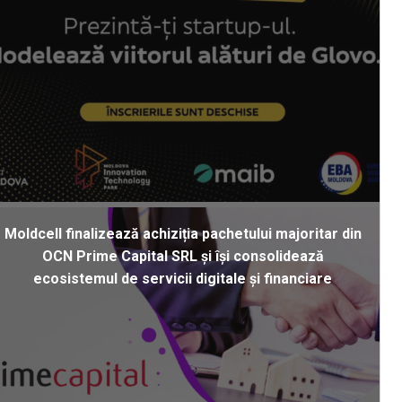
Moldcell finalizează achiziția pachetului majoritar din
OCN Prime Capital SRL și își consolidează
ecosistemul de servicii digitale și financiare