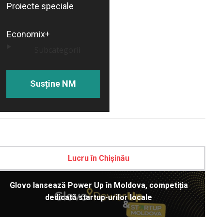
Proiecte speciale
Economix+
Subcategorii
Susține NM
Lucru în Chișinău
Glovo lansează Power Up în Moldova, competiția
dedicată startup-urilor locale