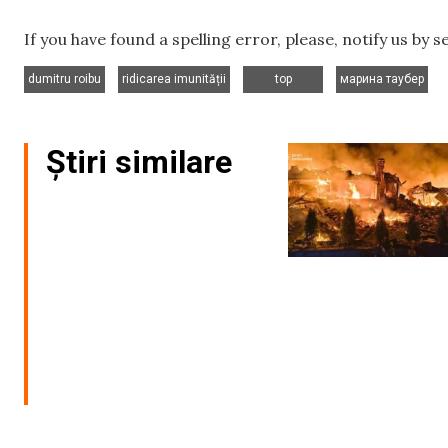
If you have found a spelling error, please, notify us by 
,
,
,
dumitru roibu
ridicarea imunității
top
марина таубер
Știri similare