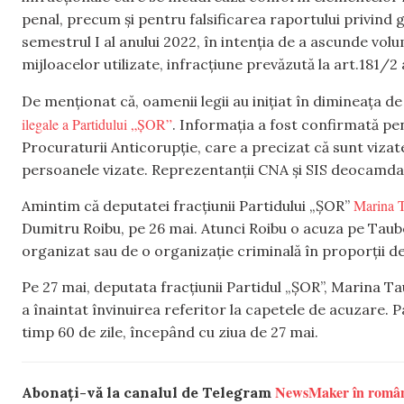
penal, precum și pentru falsificarea raportului privind g
semestrul I al anului 2022, în intenția de a ascunde vol
mijloacelor utilizate, infracțiune prevăzută la art.181/2 a
De menționat că, oamenii legii au inițiat în dimineața de 
ilegale a Partidului „ȘOR”
. Informația a fost confirmată 
Procuraturii Anticorupție, care a precizat că sunt vizat
persoanele vizate. Reprezentanții CNA și SIS deocamdat
Marina T
Amintim că deputatei fracțiunii Partidului „ȘOR”
Dumitru Roibu, pe 26 mai. Atunci Roibu o acuza pe Taube
organizat sau de o organizație criminală în proporții d
Pe 27 mai, deputata fracțiunii Partidul „ȘOR”, Marina Tau
a înaintat învinuirea referitor la capetele de acuzare. P
timp 60 de zile, începând cu ziua de 27 mai.
NewsMaker în româ
Abonați-vă la canalul de Telegram