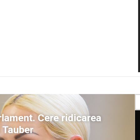
rlament. Cere ridicarea
a Tauber