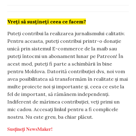
Vreți să susțineți ceea ce facem?
Puteți contribui la realizarea jurnalismului calitativ.
Pentru aceasta, puteți contribui printr-o donație
unică prin sistemul E-commerce de la maib sau
puteți întocmi un abonament lunar pe Patreon! În
acest mod, puteți fi parte a schimbării în bine
pentru Moldova. Datorită contribuției dvs, noi vom
avea posibilitatea să transformăm în realitate și mai
multe proiecte noi și importante și, ceea ce este la
fel de important, să rămânem independenți.
Indiferent de mărimea contribuției, veți primi un
mic cadou. Accesați linkul pentru a fi complicele
nostru. Nu este greu, ba chiar plăcut.
Susțineți NewsMaker!