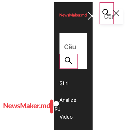
Știri
Analize
ROMÂNĂ
RU
Video