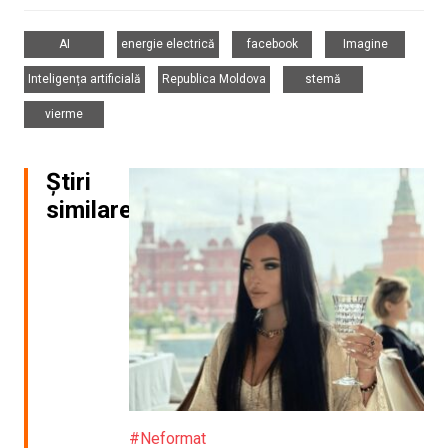
,
,
,
,
AI
energie electrică
facebook
Imagine
,
,
,
Inteligența artificială
Republica Moldova
stemă
vierme
Știri
similare
#Neformat