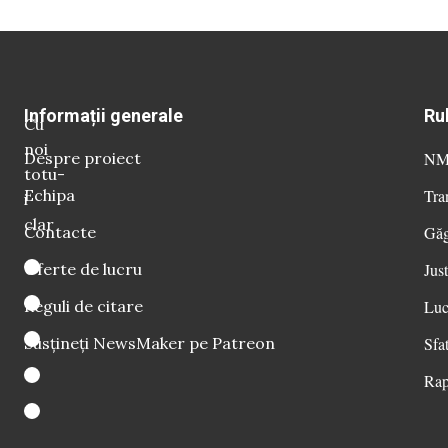
Informații generale
Ru
Cu
noi
Despre proiect
NM 
totu-
Echipa
Tra
i
clar
Contacte
Găg
Oferte de lucru
Just
Reguli de citare
Luc
Susțineți NewsMaker pe Patreon
Sfat
Rap