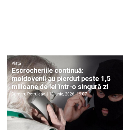
Viață
Escrocheriile continuă:
moldovenii au pierdut peste 1,5
milioane de lei într-o singură zi
Dumitru Petruleac
|
10 iunie, 2026
19:07