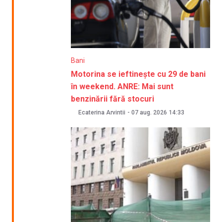
Bani
Motorina se ieftinește cu 29 de bani
în weekend. ANRE: Mai sunt
benzinării fără stocuri
Ecaterina Arvintii
-
07 aug. 2026
14:33