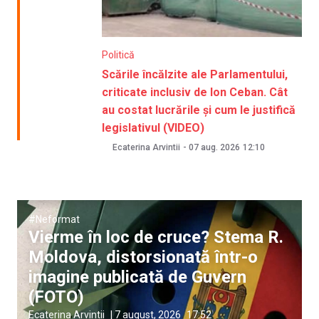
Politică
Scările încălzite ale Parlamentului,
criticate inclusiv de Ion Ceban. Cât
au costat lucrările și cum le justifică
legislativul (VIDEO)
Ecaterina Arvintii
-
07 aug. 2026
12:10
#Neformat
Vierme în loc de cruce? Stema R.
Moldova, distorsionată într-o
imagine publicată de Guvern
(FOTO)
Ecaterina Arvintii
|
7 august, 2026
17:52