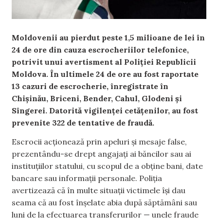
Moldovenii au pierdut peste 1,5 milioane de lei în
24 de ore din cauza escrocheriilor telefonice,
potrivit unui avertisment al Poliției Republicii
Moldova. În ultimele 24 de ore au fost raportate
13 cazuri de escrocherie, înregistrate în
Chișinău, Briceni, Bender, Cahul, Glodeni și
Sîngerei. Datorită vigilenței cetățenilor, au fost
prevenite 322 de tentative de fraudă.
Escrocii acționează prin apeluri și mesaje false,
prezentându-se drept angajați ai băncilor sau ai
instituțiilor statului, cu scopul de a obține bani, date
bancare sau informații personale. Poliția
avertizează că în multe situații victimele își dau
seama că au fost înșelate abia după săptămâni sau
luni de la efectuarea transferurilor — unele fraude