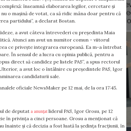
 complexă: înseamnă elaborarea legilor, cercetare și
, nu o mașină de votat, ca să ridic mâna doar pentru că
rea partidului”, a declarat Bostan.
dideze, a avut câteva întrevederi cu președinta Maia
litică. Atunci am avut un numitor comun – viitorul
eea ce privește integrarea europeană. Ea m-a întrebat
are. În sensul de a lucra cu opinia publică, pentru a
us direct să candidez pe listele PAS”, a spus rectorul
lterior, a avut loc o întâlnire cu președintele PAS, Igor
aminarea candidaturii sale.
analele oficiale NewsMaker pe 12 mai, de la ora 17:45.
a anunțat
tul de deputat
liderul PAS, Igor Grosu, pe 12
zie în privința a cinci persoane. Grosu a menționat că
înainte și că decizia a fost luată la ședința fracțiunii, în