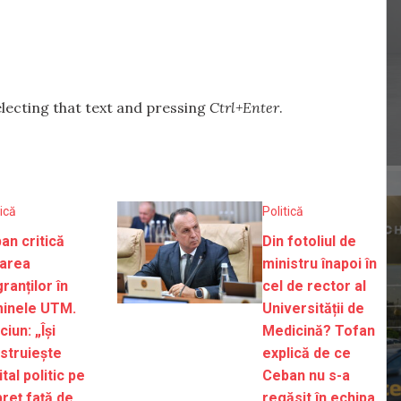
selecting that text and pressing
Ctrl+Enter
.
tică
Politică
an critică
Din fotoliul de
area
ministru înapoi în
ranților în
cel de rector al
inele UTM.
Universității de
iun: „Își
Medicină? Tofan
struiește
explică de ce
tal politic pe
Ceban nu s-a
preț față de
regăsit în echipa