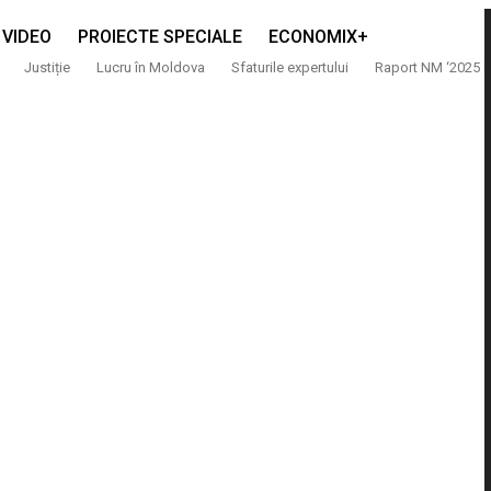
VIDEO
PROIECTE SPECIALE
ECONOMIX+
Justiție
Lucru în Moldova
Sfaturile expertului
Raport NM ‘2025