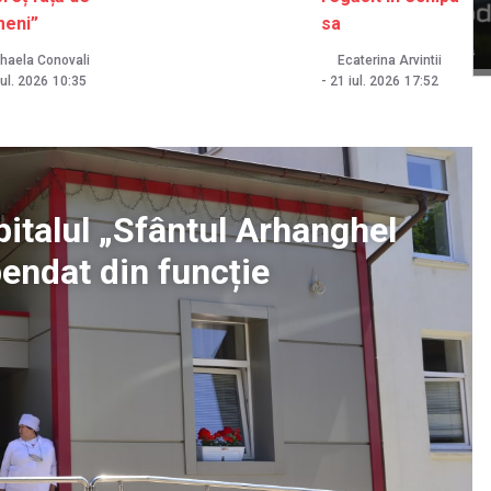
eni”
sa
haela Conovali
Ecaterina Arvintii
iul. 2026
10:35
-
21 iul. 2026
17:52
pitalul „Sfântul Arhanghel
pendat din funcție