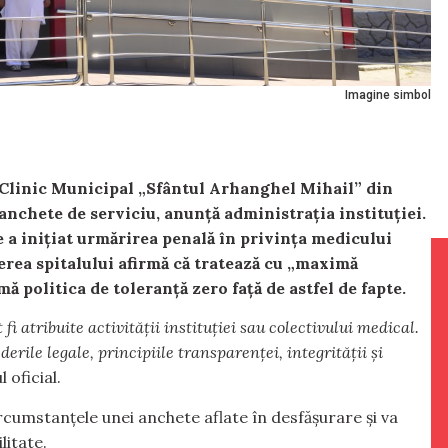
Imagine simbol
i Clinic Municipal „Sfântul Arhanghel Mihail” din
anchete de serviciu, anunță administrația instituției.
 a inițiat urmărirea penală în privința medicului
erea spitalului afirmă că tratează cu „maximă
mă politica de toleranță zero față de astfel de fapte.
fi atribuite activității instituției sau colectivului medical.
erile legale, principiile transparenței, integrității și
 oficial.
rcumstanțele unei anchete aflate în desfășurare și va
litate.