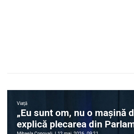
Viață
„Eu sunt om, nu o mașină d
explică plecarea din Parla
Mihaela Conovali
|
12 mai, 2026
09:21