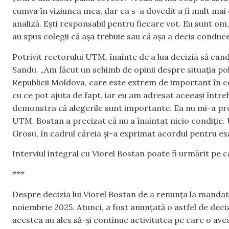
cumva în viziunea mea, dar ea s-a dovedit a fi mult mai
analiză. Ești responsabil pentru fiecare vot. Eu sunt om
au spus colegii că așa trebuie sau că așa a decis conduce
Potrivit rectorului UTM, înainte de a lua decizia să can
Sandu. „Am făcut un schimb de opinii despre situația po
Republicii Moldova, care este extrem de important în c
cu ce pot ajuta de fapt, iar eu am adresat aceeași întreb
demonstra că alegerile sunt importante. Ea nu mi-a prop
UTM. Bostan a precizat că nu a înaintat nicio condiție. U
Grosu, în cadrul căreia și-a exprimat acordul pentru ex
Interviul integral cu Viorel Bostan poate fi urmărit pe c
***
Despre decizia lui Viorel Bostan de a renunța la manda
noiembrie 2025. Atunci, a fost anunțată o astfel de deci
acestea au ales să-și continue activitatea pe care o aveau 