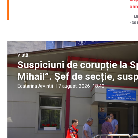
oam
Mi
-
30 
Viață
Suspiciuni de corupție la S
Mihail”. Șef de secție, sus
Ecaterina Arvintii
|
7 august, 2026
18:40