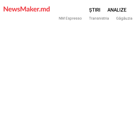
ȘTIRI
ANALIZE
NM Espresso
Transnistria
Găgăuzia