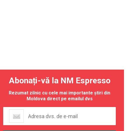
Abonați-vă la NM Espresso
Rezumat zilnic cu cele mai importante știri din
Moldova direct pe emailul dvs