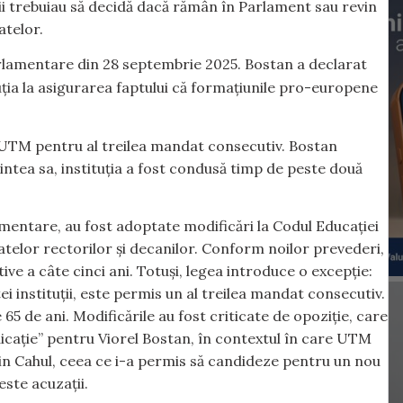
ii trebuiau să decidă dacă rămân în Parlament sau revin
atelor.
 parlamentare din 28 septembrie 2025. Bostan a declarat
ția la asigurarea faptului că formațiunile pro-europene
al UTM pentru al treilea mandat consecutiv. Bostan
ntea sa, instituția a fost condusă timp de peste două
lamentare, au fost adoptate modificări la Codul Educației
telor rectorilor și decanilor. Conform noilor prevederi,
e a câte cinci ani. Totuși, legea introduce o excepție:
tei instituții, este permis un al treilea mandat consecutiv.
 de ani. Modificările au fost criticate de opoziție, care
dicație” pentru Viorel Bostan, în contextul în care UTM
in Cahul, ceea ce i-a permis să candideze pentru un nou
ste acuzații.