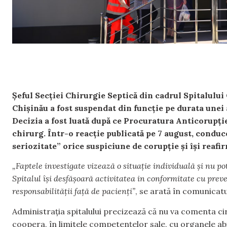
Șeful Secției Chirurgie Septică din cadrul Spitalulu
Chișinău a fost suspendat din funcție pe durata unei 
Decizia a fost luată după ce Procuratura Anticorupție
chirurg. Într-o reacție publicată pe 7 august, conduc
seriozitate” orice suspiciune de corupție și își reafir
„Faptele investigate vizează o situație individuală și nu pot 
Spitalul își desfășoară activitatea in conformitate cu preved
responsabilității față de pacienți”
, se arată în comunicatul
Administrația spitalului precizează că nu va comenta ci
coopera, în limitele competențelor sale, cu organele abi