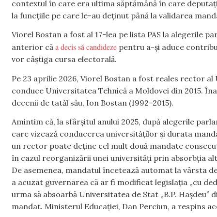
contextul în care era ultima săptămână în care deputaț
la funcțiile pe care le-au deținut până la validarea mand
Viorel Bostan a fost al 17-lea pe lista PAS la alegerile
a decis să candideze
anterior că
pentru a-și aduce contribu
vor câștiga cursa electorală.
Pe 23 aprilie 2026, Viorel Bostan a fost reales rector 
conduce Universitatea Tehnică a Moldovei din 2015. Înai
decenii de tatăl său, Ion Bostan (1992–2015).
Amintim că, la sfârșitul anului 2025, după alegerile par
care vizează conducerea universităților și durata manda
un rector poate deține cel mult două mandate consecutiv
în cazul reorganizării unei universități prin absorbția al
De asemenea, mandatul încetează automat la vârsta de 65
a acuzat guvernarea că ar fi modificat legislația „cu de
urma să absoarbă Universitatea de Stat „B.P. Hașdeu” d
mandat. Ministerul Educației, Dan Perciun, a respins ace