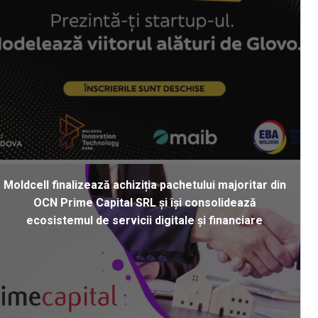
Moldcell finalizează achiziția pachetului majoritar din
OCN Prime Capital SRL și își consolidează
ecosistemul de servicii digitale și financiare