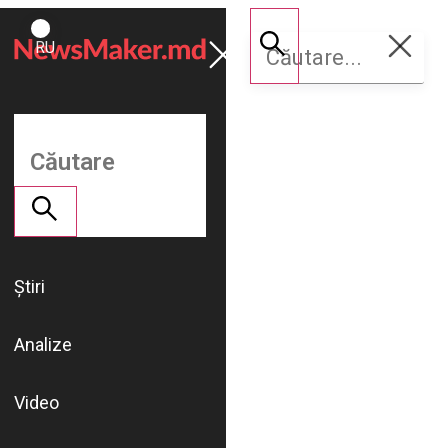
ROMÂNĂ
Susține
RU
NM
Știri
Analize
Video