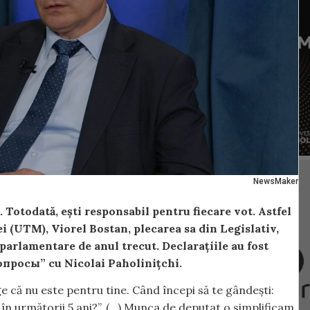
NewsMaker
Totodată, ești responsabil pentru fiecare vot. Astfel
 (UTM), Viorel Bostan, plecarea sa din Legislativ,
e parlamentare de anul trecut. Declarațiile au fost
вопросы” cu Nicolai Paholinițchi.
elege că nu este pentru tine. Când începi să te gândești:
în următorii 5 ani?”. (…) Munca de deputat o simplificam