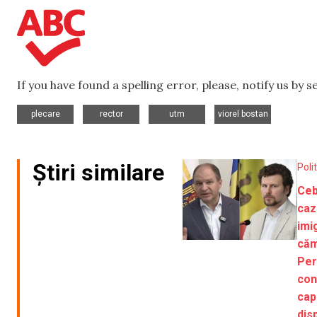
If you have found a spelling error, please, notify us by 
,
,
,
plecare
rector
utm
viorel bostan
Știri similare
Poli
Ceb
caz
imig
căm
Perc
con
capi
dis