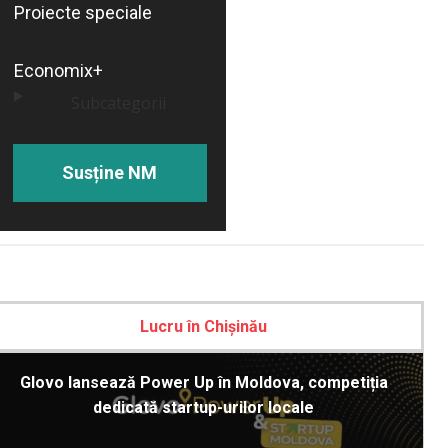
Proiecte speciale
Economix+
Subcategorii
Susține NM
Lucru în Chișinău
Glovo lansează Power Up în Moldova, competiția
dedicată startup-urilor locale