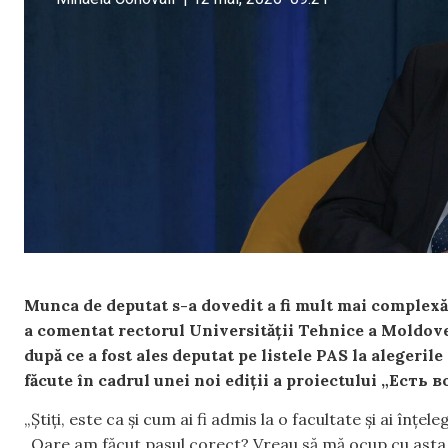
Munca de deputat s-a dovedit a fi mult mai complexă. 
a comentat rectorul Universității Tehnice a Moldovei
după ce a fost ales deputat pe listele PAS la alegeril
făcute în cadrul unei noi ediții a proiectului „Есть 
„Știți, este ca și cum ai fi admis la o facultate și ai înț
„Oare am făcut pasul corect? Vreau să mă ocup cu asta 