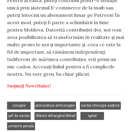
Pentru aceasta, puteți contribui printr-o donație
unică prin sistemul E-commerce de la maib sau
puteți întocmi un abonament lunar pe Patreon! În
acest mod, puteți fi parte a schimbării în bine
pentru Moldova. Datorită contribuției dvs, noi vom
avea posibilitatea să transformăm în realitate și mai
multe proiecte noi și importante și, ceea ce este la
fel de important, să rămânem independenți.
Indiferent de mărimea contribuției, veți primi un
mic cadou. Accesați linkul pentru a fi complicele
nostru. Nu este greu, ba chiar plăcut.
Susțineți NewsMaker!
,
,
,
corupție
procuratura anticorupție
secția chirurgie septică
,
,
,
șef de secție
Sfântul Arhanghel Mihail
spital
urmărire penală