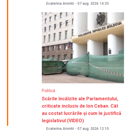
Ecaterina Arvintii
-
07 aug. 2026
14:33
Politică
Scările încălzite ale Parlamentului,
criticate inclusiv de Ion Ceban. Cât
au costat lucrările și cum le justifică
legislativul (VIDEO)
Ecaterina Arvintii
-
07 aug. 2026
12:10