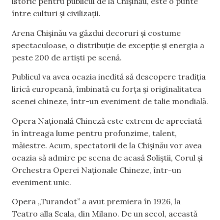
istoric pentru publicul de la Chișinău, este o punte
între culturi și civilizații.
Arena Chișinău va găzdui decoruri și costume
spectaculoase, o distribuție de excepție și energia a
peste 200 de artiști pe scenă.
Publicul va avea ocazia inedită să descopere tradiția
lirică europeană, îmbinată cu forța și originalitatea
scenei chineze, într-un eveniment de talie mondială.
Opera Națională Chineză este extrem de apreciată
în întreaga lume pentru profunzime, talent,
măiestre. Acum, spectatorii de la Chișinău vor avea
ocazia să admire pe scena de acasă Soliștii, Corul și
Orchestra Operei Naționale Chineze, într-un
eveniment unic.
Opera „Turandot” a avut premiera în 1926, la
Teatro alla Scala, din Milano. De un secol, această