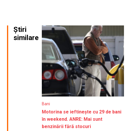
Știri
similare
Bani
Motorina se ieftinește cu 29 de bani
în weekend. ANRE: Mai sunt
benzinării fără stocuri