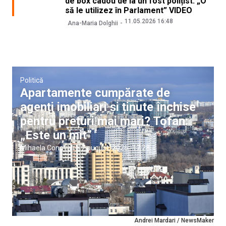
de box cadou de la un fost polițist: „O
să le utilizez în Parlament” VIDEO
11.05.2026 16:48
Ana-Maria Dolghii
Politică
Apartamente cumpărate de
agenți imobiliari și ținute închise
pentru prețuri mai mari? Tofan:
„Este un mit”
Mihaela Conovali
|
7 august, 2026
17:28
Andrei Mardari / NewsMaker