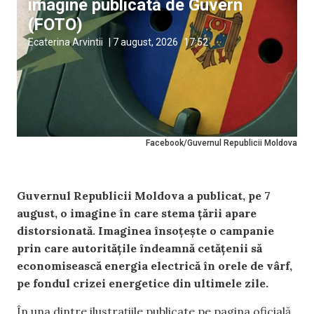
imagine publicată de Guvern
(FOTO)
Ecaterina Arvintii
|
7 august, 2026
17:52
Facebook/Guvernul Republicii Moldova
Guvernul Republicii Moldova a publicat, pe 7
august, o imagine în care stema țării apare
distorsionată. Imaginea însoțește o campanie
prin care autoritățile îndeamnă cetățenii să
economisească energia electrică în orele de vârf,
pe fondul crizei energetice din ultimele zile.
În una dintre ilustrațiile publicate pe pagina oficială