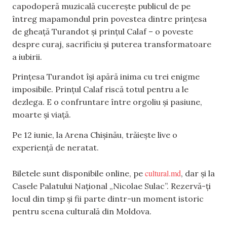
capodoperă muzicală cucerește publicul de pe
întreg mapamondul prin povestea dintre prințesa
de gheață Turandot și prințul Calaf – o poveste
despre curaj, sacrificiu și puterea transformatoare
a iubirii.
Prințesa Turandot își apără inima cu trei enigme
imposibile. Prințul Calaf riscă totul pentru a le
dezlega. E o confruntare între orgoliu și pasiune,
moarte și viață.
Pe 12 iunie, la Arena Chișinău, trăiește live o
experiență de neratat.
cultural.md
Biletele sunt disponibile online, pe
, dar și la
Casele Palatului Național „Nicolae Sulac”. Rezervă-ți
locul din timp și fii parte dintr-un moment istoric
pentru scena culturală din Moldova.