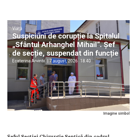
Viață
Suspiciuni de corupție la Spitalul
„Sfântul Arhanghel Mihail”. Șef
de secție, suspendat din funcție
Ecaterina Arvintii
|
7 august, 2026
18:40
Imagine simbol
Șeful Secției Chirurgie Septică din cadrul