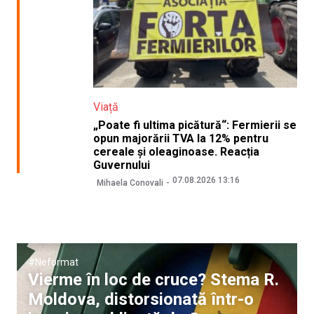
Viață
„Poate fi ultima picătură“: Fermierii se
opun majorării TVA la 12% pentru
cereale și oleaginoase. Reacția
Guvernului
07.08.2026 13:16
Mihaela Conovali
#Neformat
Vierme în loc de cruce? Stema R.
Moldova, distorsionată într-o