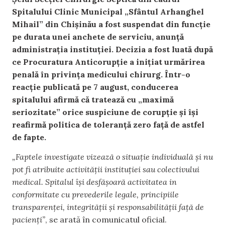
Spitalului Clinic Municipal „Sfântul Arhanghel
Mihail” din Chișinău a fost suspendat din funcție
pe durata unei anchete de serviciu, anunță
administrația instituției. Decizia a fost luată după
ce Procuratura Anticorupție a inițiat urmărirea
penală în privința medicului chirurg. Într-o
reacție publicată pe 7 august, conducerea
spitalului afirmă că tratează cu „maximă
seriozitate” orice suspiciune de corupție și își
reafirmă politica de toleranță zero față de astfel
de fapte.
„Faptele investigate vizează o situație individuală și nu
pot fi atribuite activității instituției sau colectivului
medical. Spitalul își desfășoară activitatea in
conformitate cu prevederile legale, principiile
transparenței, integrității și responsabilității față de
pacienți”
, se arată în comunicatul oficial.