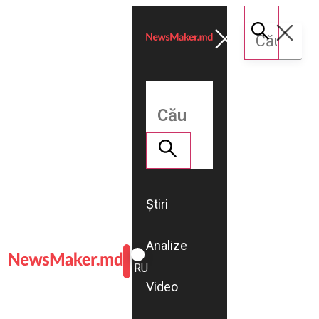
Știri
Analize
ROMÂNĂ
RU
Video