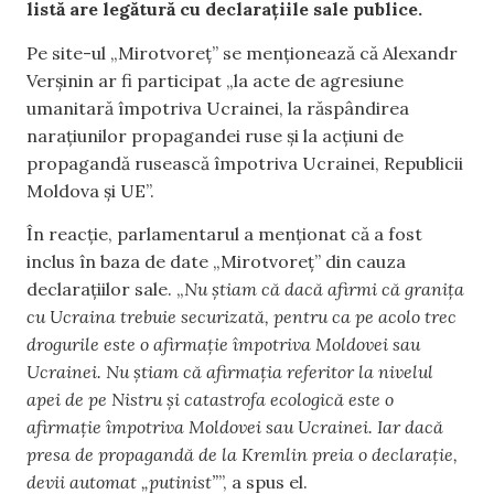
listă are legătură cu declarațiile sale publice.
Pe site-ul „Mirotvoreț” se menționează că Alexandr
Verșinin ar fi participat „la acte de agresiune
umanitară împotriva Ucrainei, la răspândirea
narațiunilor propagandei ruse și la acțiuni de
propagandă rusească împotriva Ucrainei, Republicii
Moldova și UE”.
În reacție, parlamentarul a menționat că a fost
inclus în baza de date „Mirotvoreț” din cauza
declarațiilor sale. „
Nu știam că dacă afirmi că granița
cu Ucraina trebuie securizată, pentru ca pe acolo trec
drogurile este o afirmație împotriva Moldovei sau
Ucrainei. Nu știam că afirmația referitor la nivelul
apei de pe Nistru și catastrofa ecologică este o
afirmație împotriva Moldovei sau Ucrainei. Iar dacă
presa de propagandă de la Kremlin preia o declarație,
devii automat „putinist”
”, a spus el.