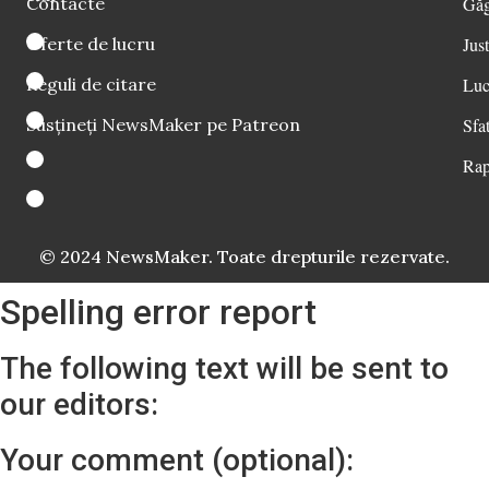
Contacte
Găg
Oferte de lucru
Just
Reguli de citare
Luc
Susțineți NewsMaker pe Patreon
Sfat
Rap
© 2024 NewsMaker. Toate drepturile rezervate.
Spelling error report
The following text will be sent to
our editors:
Your comment (optional):