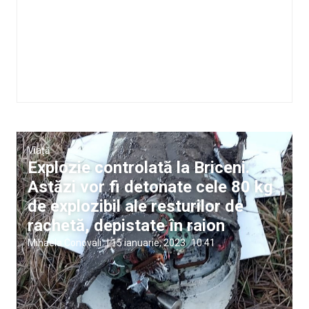
Viață
Explozie controlată la Briceni.
Astăzi vor fi detonate cele 80 kg
de explozibil ale resturilor de
rachetă, depistate în raion
Mihaela Conovali
|
15 ianuarie, 2023
10:41