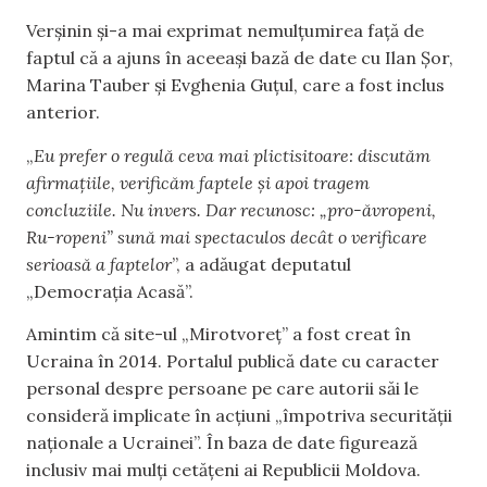
Verșinin și-a mai exprimat nemulțumirea față de
faptul că a ajuns în aceeași bază de date cu Ilan Șor,
Marina Tauber și Evghenia Guțul, care a fost inclus
anterior.
„
Eu prefer o regulă ceva mai plictisitoare: discutăm
afirmațiile, verificăm faptele și apoi tragem
concluziile. Nu invers. Dar recunosc: „pro-ăvropeni,
Ru-ropeni” sună mai spectaculos decât o verificare
serioasă a faptelor
”, a adăugat deputatul
„Democrația Acasă”.
Amintim că site-ul „Mirotvoreț” a fost creat în
Ucraina în 2014. Portalul publică date cu caracter
personal despre persoane pe care autorii săi le
consideră implicate în acțiuni „împotriva securității
naționale a Ucrainei”. În baza de date figurează
inclusiv mai mulți cetățeni ai Republicii Moldova.