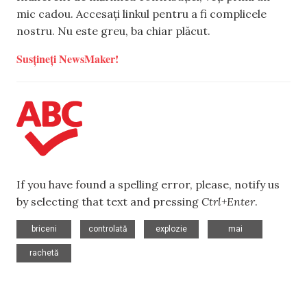
mic cadou. Accesați linkul pentru a fi complicele
nostru. Nu este greu, ba chiar plăcut.
Susțineți NewsMaker!
If you have found a spelling error, please, notify us
by selecting that text and pressing
Ctrl+Enter
.
,
,
,
,
briceni
controlată
explozie
mai
rachetă