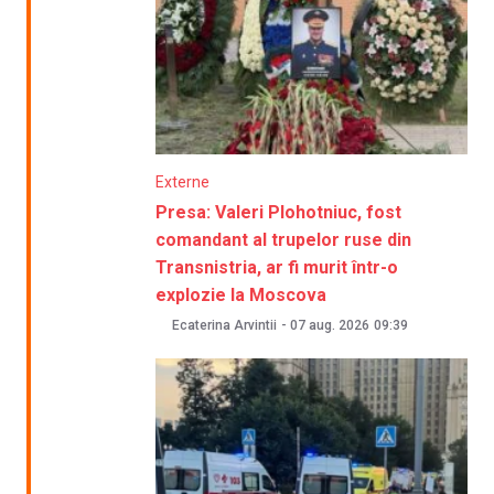
Externe
Presa: Valeri Plohotniuc, fost
comandant al trupelor ruse din
Transnistria, ar fi murit într-o
explozie la Moscova
Ecaterina Arvintii
-
07 aug. 2026
09:39