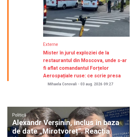
Externe
Mister în jurul exploziei de la
restaurantul din Moscova, unde s-ar
fi aflat comandantul Forțelor
Aerospațiale ruse: ce scrie presa
Mihaela Conovali
-
03 aug. 2026
09:27
Politică
Alexandr Verșinin, inclus în baza
de date „Mirotvoreț”. Reacția