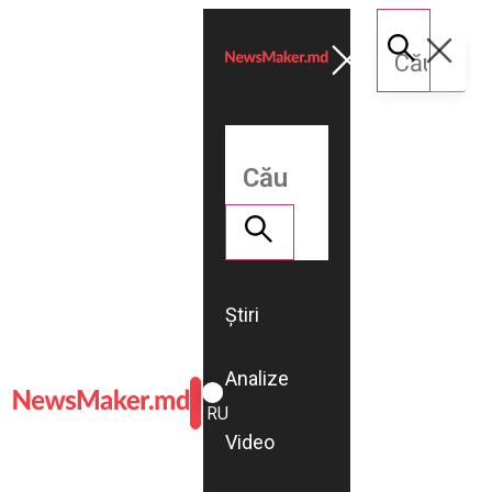
Știri
Analize
ROMÂNĂ
RU
Video