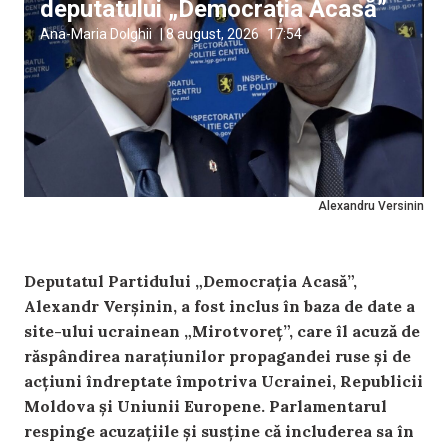
deputatului „Democrația Acasă”
Ana-Maria Dolghii
|
8 august, 2026
17:54
Alexandru Versinin
Deputatul Partidului „Democrația Acasă”,
Alexandr Verșinin, a fost inclus în baza de date a
site-ului ucrainean „Mirotvoreț”, care îl acuză de
răspândirea narațiunilor propagandei ruse și de
acțiuni îndreptate împotriva Ucrainei, Republicii
Moldova și Uniunii Europene. Parlamentarul
respinge acuzațiile și susține că includerea sa în