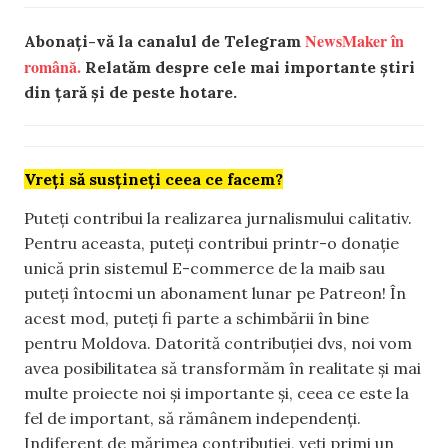
NewsMaker în
Abonați-vă la canalul de Telegram
română.
Relatăm despre cele mai importante știri
din țară și de peste hotare.
Vreți să susțineți ceea ce facem?
Puteți contribui la realizarea jurnalismului calitativ.
Pentru aceasta, puteți contribui printr-o donație
unică prin sistemul E-commerce de la maib sau
puteți întocmi un abonament lunar pe Patreon! În
acest mod, puteți fi parte a schimbării în bine
pentru Moldova. Datorită contribuției dvs, noi vom
avea posibilitatea să transformăm în realitate și mai
multe proiecte noi și importante și, ceea ce este la
fel de important, să rămânem independenți.
Indiferent de mărimea contribuției, veți primi un