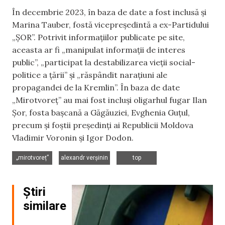
În decembrie 2023, în baza de date a fost inclusă și
Marina Tauber, fostă vicepreședintă a ex-Partidului
„ȘOR”. Potrivit informațiilor publicate pe site,
aceasta ar fi „manipulat informații de interes
public”, „participat la destabilizarea vieții social-
politice a țării” și „răspândit narațiuni ale
propagandei de la Kremlin”. În baza de date
„Mirotvoreț” au mai fost incluși oligarhul fugar Ilan
Șor, fosta bașcană a Găgăuziei, Evghenia Guțul,
precum și foștii președinți ai Republicii Moldova
Vladimir Voronin și Igor Dodon.
,
,
„mirotvoreț”
alexandr verșinin
top
Știri
similare