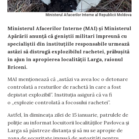
Ministerul Afacerilor Interne al Republicii Moldova
Ministerul Afacerilor Interne (MAI) și Ministerul
Apărării anunță că geniștii militari împreună cu
specialiștii din instituțiile responsabile urmează
astăzi să distrugă explozibilul rachetei, prăbușită
în ajun în apropierea localității Larga, raionul
Briceni.
MAI menționează că „astăzi va avea loc o detonare
controlată a resturilor de rachetă în care a fost
depistat explozibil”. Instituția asigură că va fi
o „explozie controlată a focosului rachetei”.
Astfel, în dimineața zilei de 15 ianuarie, patrulele de
poliție au informat locuitorii localităților Pavlovca și
Larga să păstreze distanța și să nu se apropie de
zona de securitate impusă de autorități pentru