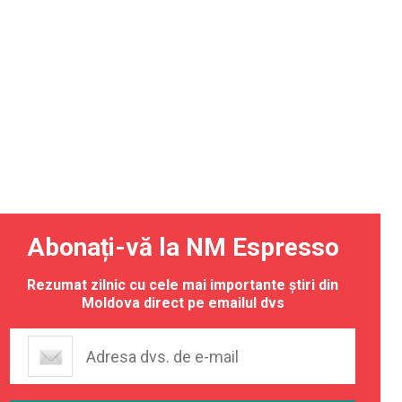
Abonați-vă la NM Espresso
Rezumat zilnic cu cele mai importante știri din
Moldova direct pe emailul dvs