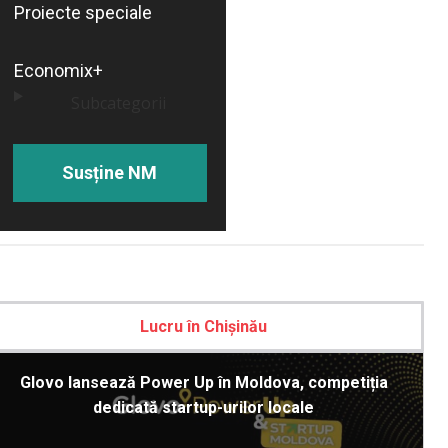
Proiecte speciale
Economix+
Subcategorii
Susține NM
Lucru în Chișinău
Glovo lansează Power Up în Moldova, competiția
dedicată startup-urilor locale