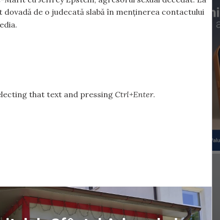
at dovadă de o judecată slabă în menținerea contactului
dia.
selecting that text and pressing
Ctrl+Enter
.