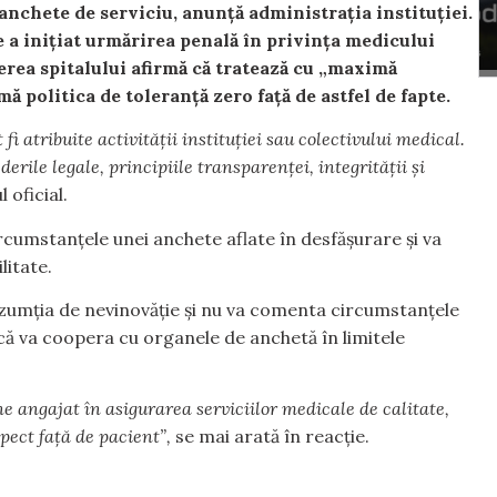
anchete de serviciu, anunță administrația instituției.
 a inițiat urmărirea penală în privința medicului
erea spitalului afirmă că tratează cu „maximă
mă politica de toleranță zero față de astfel de fapte.
fi atribuite activității instituției sau colectivului medical.
erile legale, principiile transparenței, integrității și
 oficial.
rcumstanțele unei anchete aflate în desfășurare și va
litate.
zumția de nevinovăție și nu va comenta circumstanțele
e că va coopera cu organele de anchetă în limitele
e angajat în asigurarea serviciilor medicale de calitate,
pect față de pacient”,
se mai arată în reacție.