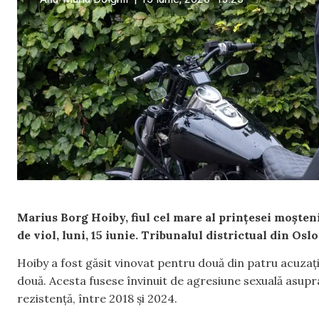
Marius Borg Hoiby, fiul cel mare al prințesei moșten
de viol, luni, 15 iunie. Tribunalul districtual din Os
Hoiby a fost găsit vinovat pentru două din patru acuzații 
două. Acesta fusese învinuit de agresiune sexuală asup
rezistență, între 2018 și 2024.