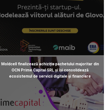
Moldcell finalizează achiziția pachetului majoritar din
OCN Prime Capital SRL și își consolidează
ecosistemul de servicii digitale și financiare