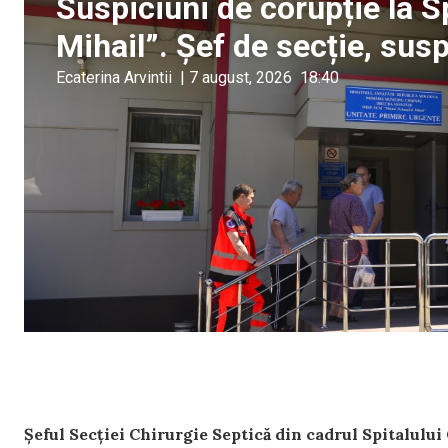
Suspiciuni de corupție la S
Mihail”. Șef de secție, sus
Ecaterina Arvintii
|
7 august, 2026
18:40
Șeful Secției Chirurgie Septică din cadrul Spitalulu