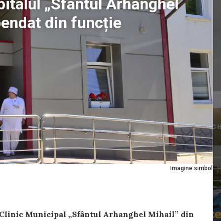
pitalul „Sfântul Arhanghel
pendat din funcție
Imagine simbol
i Clinic Municipal „Sfântul Arhanghel Mihail” din