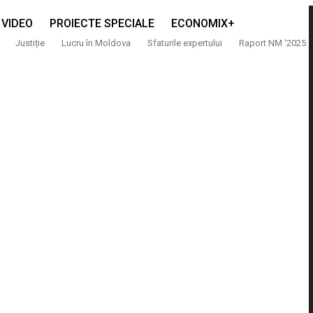
VIDEO
PROIECTE SPECIALE
ECONOMIX+
Justiție
Lucru în Moldova
Sfaturile expertului
Raport NM ‘2025