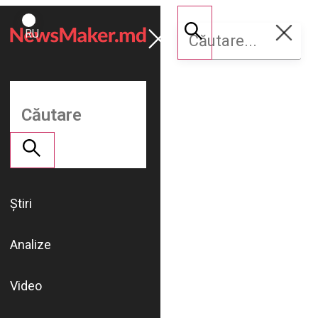
ROMÂNĂ
Susține
RU
NM
Știri
Analize
Video