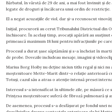
Bărbatul, în vârstă de 29 de ani, a mai fost învinuit și de
legate de droguri și încălcarea unui ordin de restricție.
El a negat acuzațiile de viol, dar și-a recunoscut vinovă
Inițial, procurorii au cerut Tribunalului Districtual din 
închisoare. În același timp, avocații apărării au susținut 
primească maximum 18 luni pentru infracțiunile pe care
Procesul a durat șase săptămâni și s-a încheiat în mart
de probe. Dovezile includeau mesaje, imagini și videoclip
Marius Borg Hoiby nu deține niciun titlu regal și nici nu a
moștenitoare Mette-Marit dintr-o relație anterioară c
Totuși, cazul său a atras o atenție intensă presei interna
Interesul s-a intensificat în ultimele zile, pe măsură ce
Prințesa moștenitoare suferă de fibroză pulmonară și a
De asemenea, procesul s-a desfășurat pe fondul unei noi
dezvăluirilor despre contactele anterioare ale lui Mett