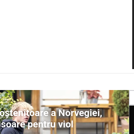
moștenitoare a Norvegiei,
soare pentru viol