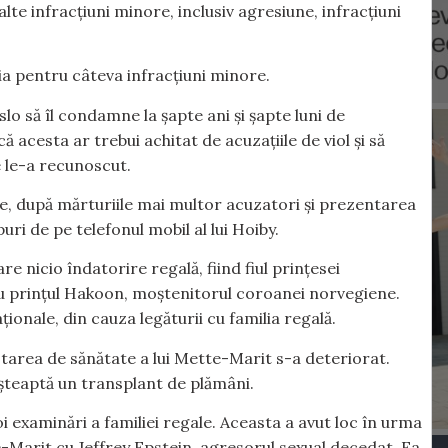
 alte infracțiuni minore, inclusiv agresiune, infracțiuni
ția pentru câteva infracțiuni minore.
Oslo să îl condamne la șapte ani și șapte luni de
că acesta ar trebui achitat de acuzațiile de viol și să
 le-a recunoscut.
ie, după mărturiile mai multor acuzatori și prezentarea
uri de pe telefonul mobil al lui Hoiby.
re nicio îndatorire regală, fiind fiul prințesei
u prințul Hakoon, moștenitorul coroanei norvegiene.
ționale, din cauza legăturii cu familia regală.
 starea de sănătate a lui Mette-Marit s-a deteriorat.
șteaptă un transplant de plămâni.
 examinări a familiei regale. Aceasta a avut loc în urma
e-Marit cu Jeffrey Epstein, agresorul sexual decedat. Ea