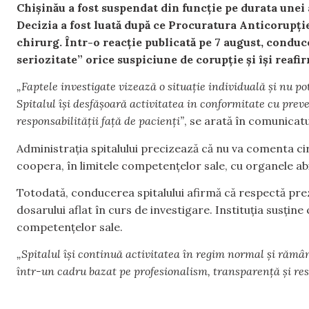
Chișinău a fost suspendat din funcție pe durata unei 
Decizia a fost luată după ce Procuratura Anticorupție
chirurg. Într-o reacție publicată pe 7 august, conduc
seriozitate” orice suspiciune de corupție și își reafir
„Faptele investigate vizează o situație individuală și nu pot 
Spitalul își desfășoară activitatea in conformitate cu preved
responsabilității față de pacienți”
, se arată în comunicatul
Administrația spitalului precizează că nu va comenta ci
coopera, în limitele competențelor sale, cu organele abi
Totodată, conducerea spitalului afirmă că respectă pre
dosarului aflat în curs de investigare. Instituția susțin
competențelor sale.
„Spitalul își continuă activitatea în regim normal și rămân
într-un cadru bazat pe profesionalism, transparență și res