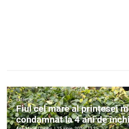
Externe
Fiul cel mare al prințesei 
condamnat la 4 ani de închi
Ana-Maria Dolghii
|
15 iunie, 2026
13:25