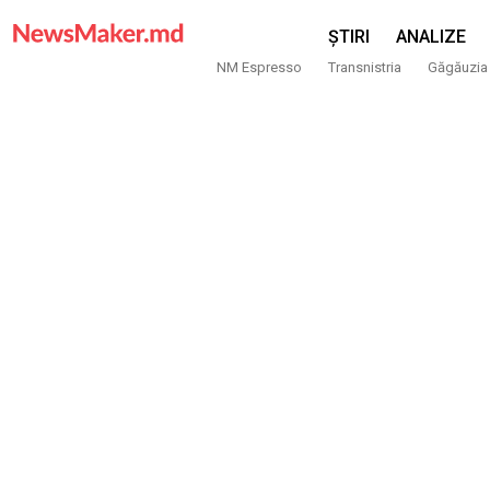
ȘTIRI
ANALIZE
NM Espresso
Transnistria
Găgăuzia