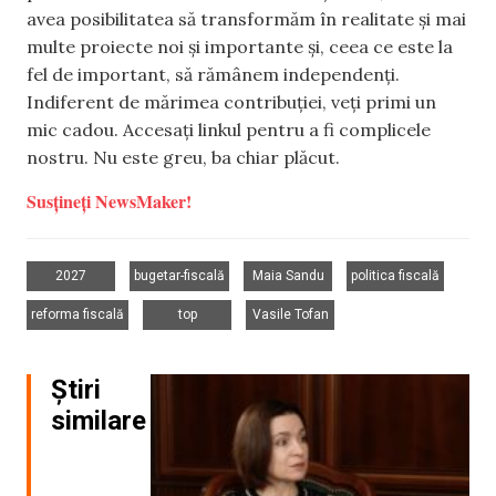
avea posibilitatea să transformăm în realitate și mai
multe proiecte noi și importante și, ceea ce este la
fel de important, să rămânem independenți.
Indiferent de mărimea contribuției, veți primi un
mic cadou. Accesați linkul pentru a fi complicele
nostru. Nu este greu, ba chiar plăcut.
Susțineți NewsMaker!
,
,
,
,
2027
bugetar-fiscală
Maia Sandu
politica fiscală
,
,
reforma fiscală
top
Vasile Tofan
Știri
similare