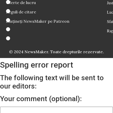
Oferte de lucru
Just
Reguli de citare
Luc
Susțineți NewsMaker pe Patreon
Sfat
Rap
© 2024 NewsMaker. Toate drepturile rezervate.
Spelling error report
The following text will be sent to
our editors:
Your comment (optional):