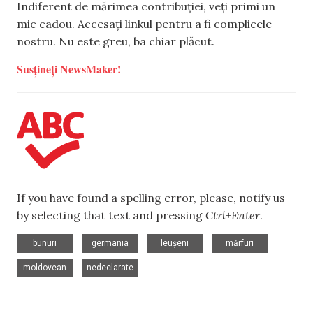
Indiferent de mărimea contribuției, veți primi un
mic cadou. Accesați linkul pentru a fi complicele
nostru. Nu este greu, ba chiar plăcut.
Susțineți NewsMaker!
If you have found a spelling error, please, notify us
by selecting that text and pressing
Ctrl+Enter
.
,
,
,
,
bunuri
germania
leușeni
mărfuri
,
moldovean
nedeclarate