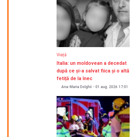
Viață
Italia: un moldovean a decedat
după ce și-a salvat fiica și o altă
fetiță de la înec
Ana-Maria Dolghii
-
01 aug. 2026
17:01