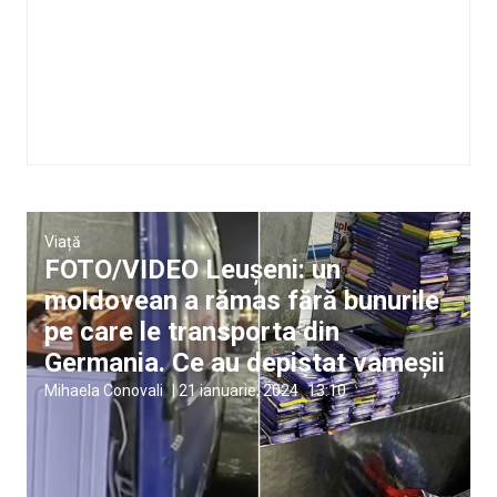
Viață
FOTO/VIDEO Leușeni: un
moldovean a rămas fără bunurile
pe care le transporta din
Germania. Ce au depistat vameșii
Mihaela Conovali
|
21 ianuarie, 2024
13:10