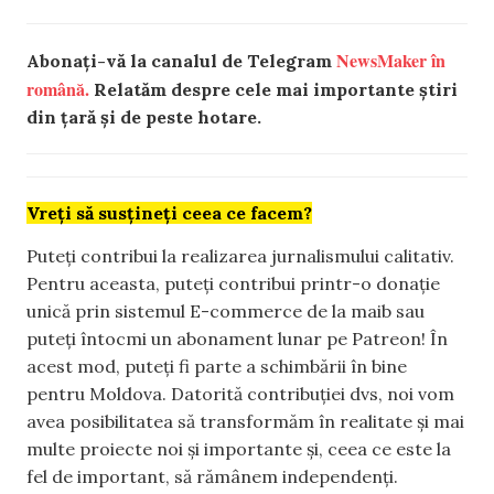
NewsMaker în
Abonați-vă la canalul de Telegram
română.
Relatăm despre cele mai importante știri
din țară și de peste hotare.
Vreți să susțineți ceea ce facem?
Puteți contribui la realizarea jurnalismului calitativ.
Pentru aceasta, puteți contribui printr-o donație
unică prin sistemul E-commerce de la maib sau
puteți întocmi un abonament lunar pe Patreon! În
acest mod, puteți fi parte a schimbării în bine
pentru Moldova. Datorită contribuției dvs, noi vom
avea posibilitatea să transformăm în realitate și mai
multe proiecte noi și importante și, ceea ce este la
fel de important, să rămânem independenți.