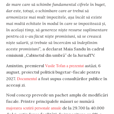
de mare care să schimbe fundamental cifrele în buget,
dar este, totuși, o schimbare care ar trebui să
armonizeze mai mult impozitele, așa încât să existe
mai multă echitate în modul în care se impozitează și,
în același timp, să genereze niște resurse suplimentare
pentru că s-au făcut niște promisiuni, să se crească
niște salarii, și trebuie să încercăm să îndeplinim
aceste promisiuni”,
a declarat Maia Sandu în cadrul
emisiunii „Cabinetul din umbră” de la JurnalTV.
Vasile Tofan a prezentat
Amintim, premierul
astăzi, 6
august, proiectul politicii bugetar-fiscale pentru
Documentul
2027.
a fost supus consultărilor publice în
aceeași zi.
Noul concep prevede un pachet amplu de modificări
fiscale. Printre principalele măsuri se numără
majorarea scutirii personale anuale
de la 29.700 la 40.000