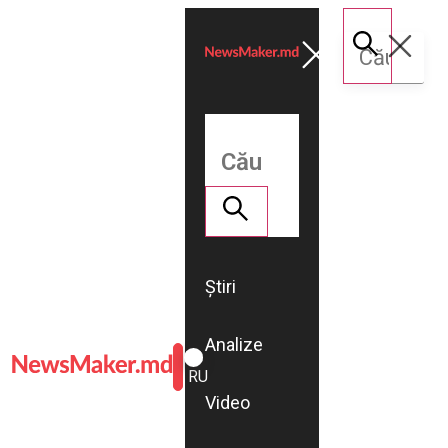
Știri
Analize
ROMÂNĂ
RU
Video