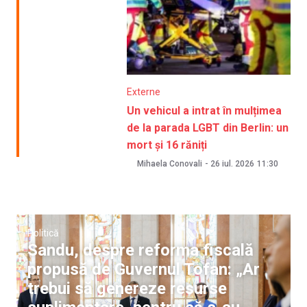
Externe
Un vehicul a intrat în mulțimea
de la parada LGBT din Berlin: un
mort și 16 răniți
Mihaela Conovali
-
26 iul. 2026
11:30
Politică
Sandu, despre reforma fiscală
propusă de Guvernul Tofan: „Ar
trebui să genereze resurse