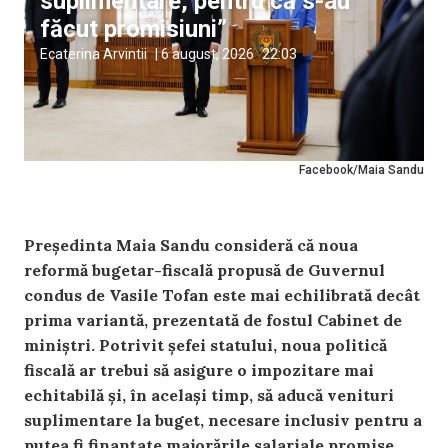
suplimentare, pentru că s-au
făcut promisiuni”
Ecaterina Arvintii
|
6 august, 2026
22:03
Facebook/Maia Sandu
Președinta Maia Sandu consideră că noua
reformă bugetar-fiscală propusă de Guvernul
condus de Vasile Tofan este mai echilibrată decât
prima variantă, prezentată de fostul Cabinet de
miniștri. Potrivit șefei statului, noua politică
fiscală ar trebui să asigure o impozitare mai
echitabilă și, în același timp, să aducă venituri
suplimentare la buget, necesare inclusiv pentru a
putea fi finanțate majorările salariale promise.