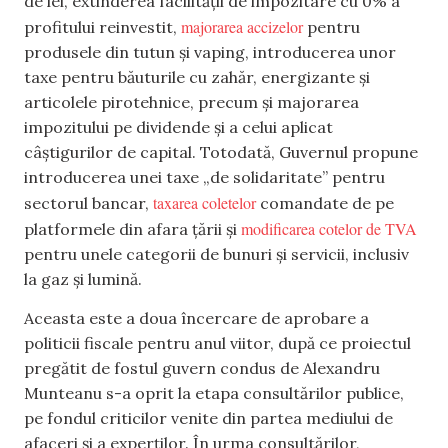
de lei, extinderea facilității de impozitare cu 0% a
majorarea accizelor
profitului reinvestit,
pentru
produsele din tutun și vaping, introducerea unor
taxe pentru băuturile cu zahăr, energizante și
articolele pirotehnice, precum și majorarea
impozitului pe dividende și a celui aplicat
câștigurilor de capital. Totodată, Guvernul propune
introducerea unei taxe „de solidaritate” pentru
taxarea coletelor
sectorul bancar,
comandate de pe
modificarea cotelor de TVA
platformele din afara țării și
pentru unele categorii de bunuri și servicii, inclusiv
la gaz și lumină.
Aceasta este a doua încercare de aprobare a
politicii fiscale pentru anul viitor, după ce proiectul
pregătit de fostul guvern condus de Alexandru
Munteanu s-a oprit la etapa consultărilor publice,
pe fondul criticilor venite din partea mediului de
afaceri și a experților. În urma consultărilor,