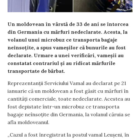
Un moldovean în vârstă de 33 de ani se întorcea
din Germania cu mărfuri nedeclarate. Acesta, la
volanul unui microbuz ce transporta bagaje
neînsoțite, a spus vameșilor că bunurile au fost
declarate. Urmare a unei verificări, vameșii au
constatat contrariul și au ridicat mărfurile
transportate de bărbat.
Reprezentanții Serviciului Vamal au declarat pe 21
ianuarie că un moldovean a fost găsit cu mărfuri în
cantități comerciale, toate nedeclarate. Acestea au
fost depistate într-un microbuz ce transporta
bagaje neînsoțite din Germania, la volanul căruia se
afla moldoveanul.
„Cazul a fost înregistrat la postul vamal Leușeni, în