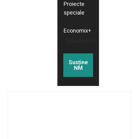
Proiecte
speciale
Economix+
Subcategorii
Susține
NM