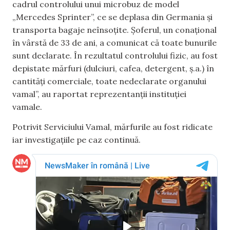
cadrul controlului unui microbuz de model
„Mercedes Sprinter”, ce se deplasa din Germania și
transporta bagaje neînsoțite. Șoferul, un conațional
în vârstă de 33 de ani, a comunicat că toate bunurile
sunt declarate. În rezultatul controlului fizic, au fost
depistate mărfuri (dulciuri, cafea, detergent, ș.a.) în
cantități comerciale, toate nedeclarate organului
vamal”, au raportat reprezentanții instituției
vamale.
Potrivit Serviciului Vamal, mărfurile au fost ridicate
iar investigațiile pe caz continuă.