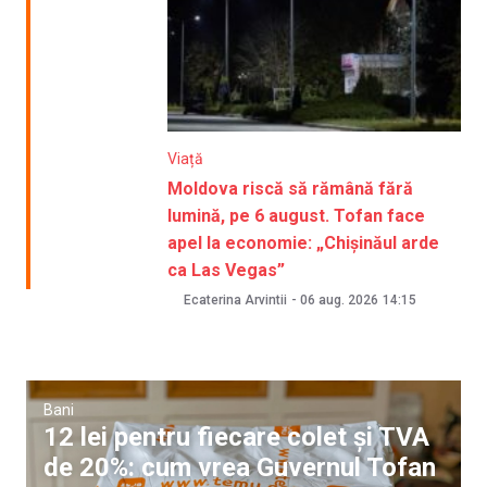
Viață
Moldova riscă să rămână fără
lumină, pe 6 august. Tofan face
apel la economie: „Chișinăul arde
ca Las Vegas”
Ecaterina Arvintii
-
06 aug. 2026
14:15
Bani
12 lei pentru fiecare colet și TVA
de 20%: cum vrea Guvernul Tofan