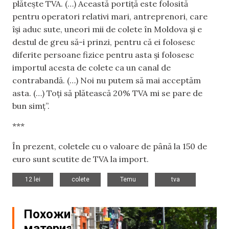
plătește TVA. (…) Această portiță este folosită
pentru operatori relativi mari, antreprenori, care
își aduc sute, uneori mii de colete în Moldova și e
destul de greu să-i prinzi, pentru că ei folosesc
diferite persoane fizice pentru asta și folosesc
importul acesta de colete ca un canal de
contrabandă. (…) Noi nu putem să mai acceptăm
asta. (…) Toți să plătească 20% TVA mi se pare de
bun simț”.
***
În prezent, coletele cu o valoare de până la 150 de
euro sunt scutite de TVA la import.
,
,
,
12 lei
colete
Temu
tva
Похожие
материалы