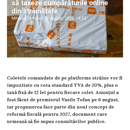
să taxeze cumpărăturile online
din străinătate
Mihaela Conovali
|
6 august, 2026
14:53
Coletele comandate de pe platforme străine vor fi
impozitate cu cota standard TVA de 20%, plus o
taxă fixă de 12 lei pentru fiecare colet. Anunțul a
fost făcut de premierul Vasile Tofan pe 6 august,
iar propunerea face parte din noul concept de
reformă fiscală pentru 2027, document care
urmează să fie supus consultărilor publice.