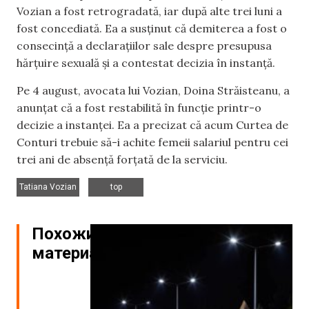
Vozian a fost retrogradată, iar după alte trei luni a
fost concediată. Ea a susținut că demiterea a fost o
consecință a declarațiilor sale despre presupusa
hărțuire sexuală și a contestat decizia în instanță.
Pe 4 august, avocata lui Vozian, Doina Străisteanu, a
anunțat că a fost restabilită în funcție printr-o
decizie a instanței. Ea a precizat că acum Curtea de
Conturi trebuie să-i achite femeii salariul pentru cei
trei ani de absență forțată de la serviciu.
,
Tatiana Vozian
top
Похожие
материалы