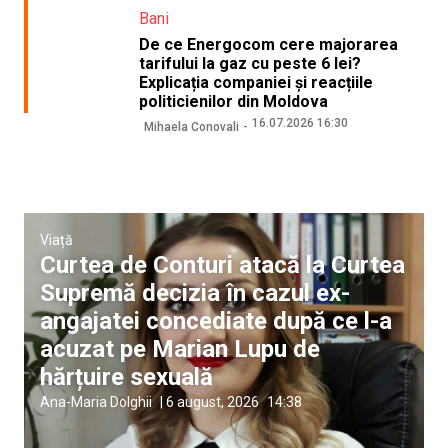
Bani
De ce Energocom cere majorarea
tarifului la gaz cu peste 6 lei?
Explicația companiei și reacțiile
politicienilor din Moldova
16.07.2026 16:30
Mihaela Conovali
Viață
Curtea de Conturi atacă la Curtea
Supremă decizia în cazul ex-
angajatei concediate după ce l-a
acuzat pe Marian Lupu de
hărțuire sexuală
Ana-Maria Dolghii
|
6 august, 2026
14:38