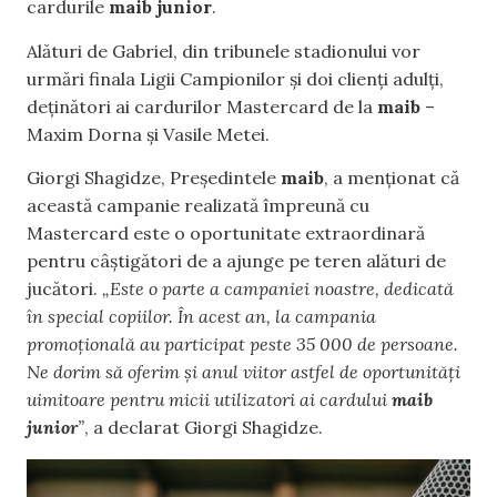
cardurile
maib junior
.
Alături de Gabriel, din tribunele stadionului vor
urmări finala Ligii Campionilor și doi clienți adulți,
deținători ai cardurilor Mastercard de la
maib
–
Maxim Dorna și Vasile Metei.
Giorgi Shagidze, Președintele
maib
, a menționat că
această campanie realizată împreună cu
Mastercard este o oportunitate extraordinară
pentru câștigători de a ajunge pe teren alături de
jucători.
„Este o parte a campaniei noastre, dedicată
în special copiilor. În acest an, la campania
promoțională au participat peste 35 000 de persoane.
Ne dorim să oferim și anul viitor astfel de oportunități
uimitoare pentru micii utilizatori ai cardului
maib
junior
”
, a declarat Giorgi Shagidze.