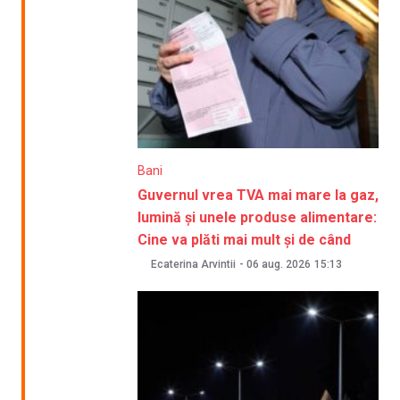
Bani
Guvernul vrea TVA mai mare la gaz,
lumină și unele produse alimentare:
Cine va plăti mai mult și de când
Ecaterina Arvintii
-
06 aug. 2026
15:13