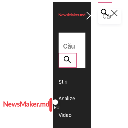
Știri
Analize
ROMÂNĂ
RU
Video