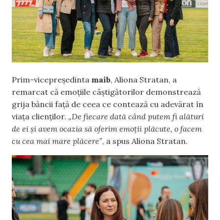
Prim-vicepreședinta
maib
, Aliona Stratan, a
remarcat că emoțiile câștigătorilor demonstrează
grija băncii față de ceea ce contează cu adevărat în
viața clienților.
„De fiecare dată când putem fi alături
de ei și avem ocazia să oferim emoții plăcute, o facem
cu cea mai mare plăcere”
, a spus Aliona Stratan.