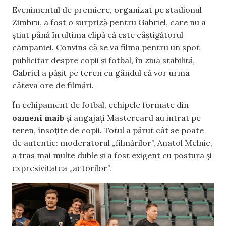
Evenimentul de premiere, organizat pe stadionul
Zimbru, a fost o surpriză pentru Gabriel, care nu a
știut până în ultima clipă că este câștigătorul
campaniei. Convins că se va filma pentru un spot
publicitar despre copii și fotbal, în ziua stabilită,
Gabriel a pășit pe teren cu gândul că vor urma
câteva ore de filmări.
În echipament de fotbal, echipele formate din
oameni maib
și angajați Mastercard au intrat pe
teren, însoțite de copii. Totul a părut cât se poate
de autentic: moderatorul „filmărilor”, Anatol Melnic,
a tras mai multe duble și a fost exigent cu postura și
expresivitatea „actorilor”.