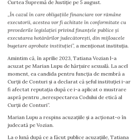
Curtea Supremă de Justiție pe 5 august.
„
În cazul în care obligațiile financiare vor rămâne
executorii, acestea vor fi achitate în conformitate cu
prevederile legislației privind finanțele publice și
executarea hotărârilor judecătorești, din mijloacele
bugetare aprobate instituției
”, a menționat instituția.
Amintim că, în aprilie 2023, Tatiana Vozian l-a
acuzat pe Marian Lupu de hărțuire sexuală. La acel
moment, ea candida pentru funcția de membră a
Curții de Conturi și a declarat că șeful instituției i-ar
fi afectat reputația după ce i-a aplicat o mustrare
aspră pentru „nerespectarea Codului de etică al
Curții de Conturi”.
Marian Lupu a respins acuzațiile și a acționat-o în
judecată pe Vozian.
La o lună după ce a făcut publice acuzațiile, Tatiana