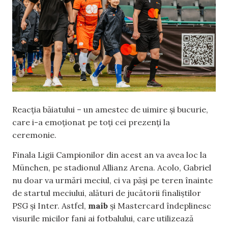
Reacția băiatului – un amestec de uimire și bucurie,
care i-a emoționat pe toți cei prezenți la
ceremonie.
Finala Ligii Campionilor din acest an va avea loc la
München, pe stadionul Allianz Arena. Acolo, Gabriel
nu doar va urmări meciul, ci va păși pe teren înainte
de startul meciului, alături de jucătorii finaliștilor
PSG și Inter. Astfel,
maib
și Mastercard îndeplinesc
visurile micilor fani ai fotbalului, care utilizează