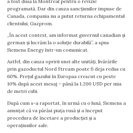
a fost dusă la Montreal pentru o revizie
programată. Dar din cauza sancțiunilor impuse de
Canada, compania nu a putut returna echipamentul
clientului, Gazprom.
„În acest context, am informat guvernul canadian și
german și lucrăm la o soluție durabilă”, a spus
Siemens Energy într-un comunicat.
Astfel, din cauza opririi unei alte unități, livărările
prin gazoductul Nord Stream poate fi deja redus cu
60%. Prețul gazului în Europaa crescut cu peste
10% după acest mesaj – până la 1.200 USD per mia
de metri cubi.
După cum s-a raportat, în urmă cu o lună, Siemens a
anunțat că va părăsi piața rusă și a început
procedura de încetare a producției și a
operațiunilor sale.