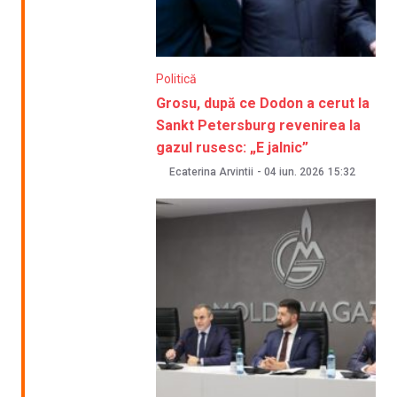
Politică
Grosu, după ce Dodon a cerut la
Sankt Petersburg revenirea la
gazul rusesc: „E jalnic”
Ecaterina Arvintii
-
04 iun. 2026
15:32