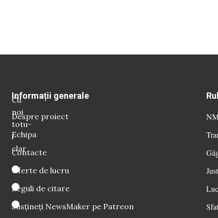
Informații generale
Ru
Cu
noi
Despre proiect
NM 
totu-
Echipa
Tra
i
clar
Contacte
Găg
Oferte de lucru
Just
Reguli de citare
Luc
Susțineți NewsMaker pe Patreon
Sfat