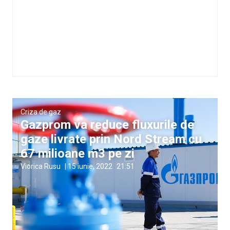
Criza de gaz
Gazprom va reduce fluxurile de
gaze livrate prin Nord Stream cu
67 milioane m3 pe zi
Viorica Rusu
|
15 iunie, 2022
21:51