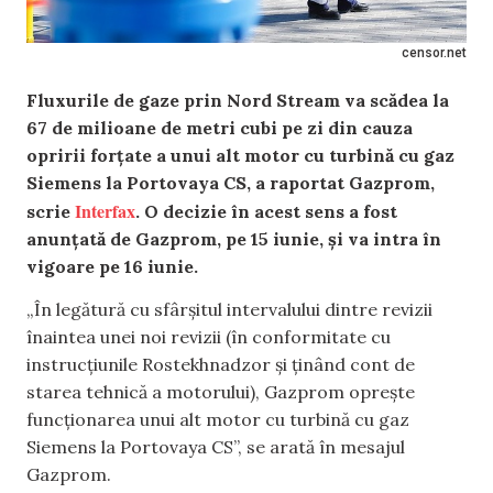
censor.net
Fluxurile de gaze prin Nord Stream va scădea la
67 de milioane de metri cubi pe zi din cauza
opririi forțate a unui alt motor cu turbină cu gaz
Siemens la Portovaya CS, a raportat Gazprom,
Interfax
scrie
. O decizie în acest sens a fost
anunțată de Gazprom, pe 15 iunie, și va intra în
vigoare pe 16 iunie.
„În legătură cu sfârșitul intervalului dintre revizii
înaintea unei noi revizii (în conformitate cu
instrucțiunile Rostekhnadzor și ținând cont de
starea tehnică a motorului), Gazprom oprește
funcționarea unui alt motor cu turbină cu gaz
Siemens la Portovaya CS”, se arată în mesajul
Gazprom.