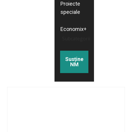
Proiecte
speciale
Economix+
Subcategorii
Susține
NM