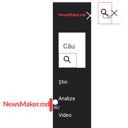
Știri
Analize
ROMÂNĂ
RU
Video