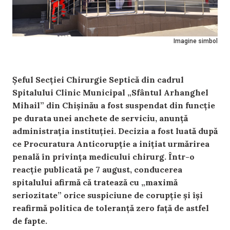
Imagine simbol
Șeful Secției Chirurgie Septică din cadrul
Spitalului Clinic Municipal „Sfântul Arhanghel
Mihail” din Chișinău a fost suspendat din funcție
pe durata unei anchete de serviciu, anunță
administrația instituției. Decizia a fost luată după
ce Procuratura Anticorupție a inițiat urmărirea
penală în privința medicului chirurg. Într-o
reacție publicată pe 7 august, conducerea
spitalului afirmă că tratează cu „maximă
seriozitate” orice suspiciune de corupție și își
reafirmă politica de toleranță zero față de astfel
de fapte.