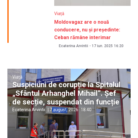
Viață
Moldovagaz are o nouă
conducere, nu și președinte:
Ceban rămâne interimar
Ecaterina Arvintii
-
17 iun. 2025
16:20
Viață
Suspiciuni de corupție la Spitalul
„Sfântul Arhanghel Mihail”. Șef
de secție, suspendat din funcție
Ecaterina Arvintii
|
7 august, 2026
18:40