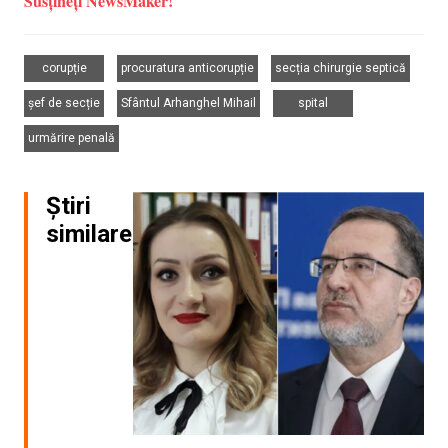
Susțineți NewsMaker!
,
,
,
corupție
procuratura anticorupție
secția chirurgie septică
,
,
,
șef de secție
Sfântul Arhanghel Mihail
spital
urmărire penală
Știri
similare