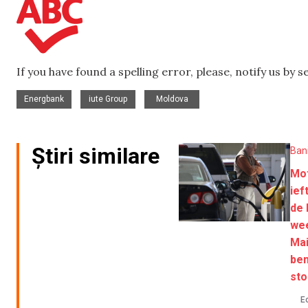
If you have found a spelling error, please, notify us by 
,
,
Energbank
iute Group
Moldova
Știri similare
Ban
Mot
ief
de 
we
Mai
ben
sto
Ec