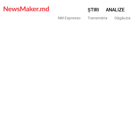
ȘTIRI
ANALIZE
NM Espresso
Transnistria
Găgăuzia