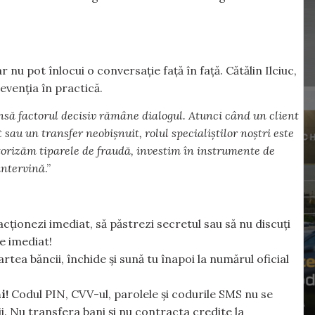
u pot înlocui o conversație față în față. Cătălin Ilciuc,
venția în practică.
nsă factorul decisiv rămâne dialogul. Atunci când un client
t sau un transfer neobișnuit, rolul specialiștilor noștri este
orizăm tiparele de fraudă, investim în instrumente de
 intervină
.”
cționezi imediat, să păstrezi secretul sau să nu discuți
e imediat!
tea băncii, închide și sună tu înapoi la numărul oficial
i!
Codul PIN, CVV-ul, parolele și codurile SMS nu se
i. Nu transfera bani și nu contracta credite la