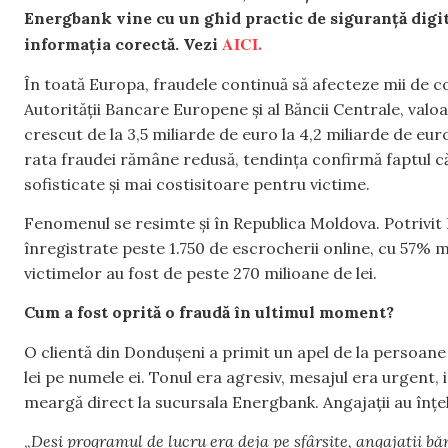
Energbank vine cu un ghid practic de siguranță digit
AICI.
informația corectă. Vezi
În toată Europa, fraudele continuă să afecteze mii de c
Autorității Bancare Europene și al Băncii Centrale, val
crescut de la 3,5 miliarde de euro la 4,2 miliarde de euro
rata fraudei rămâne redusă, tendința confirmă faptul că
sofisticate și mai costisitoare pentru victime.
Fenomenul se resimte și în Republica Moldova. Potrivit 
înregistrate peste 1.750 de escrocherii online, cu 57% 
victimelor au fost de peste 270 milioane de lei.
Cum a fost oprită o fraudă în ultimul moment?
O clientă din Dondușeni a primit un apel de la persoan
lei pe numele ei. Tonul era agresiv, mesajul era urgent, 
meargă direct la sucursala Energbank. Angajații au înțele
„
Deși programul de lucru era deja pe sfârșite, angajații b