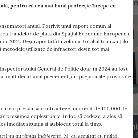
ală, pentru că cea mai bună protecție începe cu
onsumatori anual. Potrivit unui raport comun al
oarea fraudelor de plată din Spațiul Economic European a
 în 2024. Deși raportată la volumul total al tranzacțiilor
 metodele utilizate de infractori devin tot mai
Inspectoratului General de Poliție doar în 2024 au fost
mai mult decât anul precedent, iar prejudiciile provocate
e care o presau să contracteze un credit de 100.000 de
iar presiunea copleșitoare. În loc să cedeze, a ales să
s imediat situația și au blocat totul la timp.
ăncii nu au rămas indiferenți. M-au ascultat cu multă