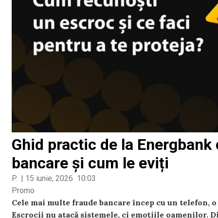
Ghid practic de la Energbank
bancare și cum le eviți
P.
|
15 iunie, 2026
10:03
Promo
Cele mai multe fraude bancare încep cu un telefon, o
Escrocii nu atacă sistemele, ci emoțiile oamenilor. Din