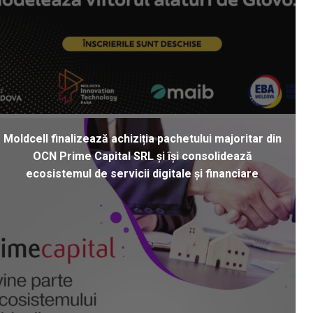
Moldcell finalizează achiziția pachetului majoritar din
OCN Prime Capital SRL și își consolidează
ecosistemul de servicii digitale și financiare