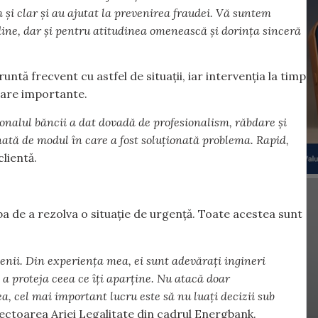
m și clar și au ajutat la prevenirea fraudei. Vă suntem
ine, dar și pentru atitudinea omenească și dorința sinceră
untă frecvent cu astfel de situații, iar intervenția la timp
ciare importante.
rsonalul băncii a dat dovadă de profesionalism, răbdare și
nată de modul în care a fost soluționată problema. Rapid,
clientă.
aba de a rezolva o situație de urgență. Toate acestea sunt
enii. Din experiența mea, ei sunt adevărați ingineri
e a proteja ceea ce îți aparține. Nu atacă doar
ea, cel mai important lucru este să nu luați decizii sub
rectoarea Ariei Legalitate din cadrul Energbank.