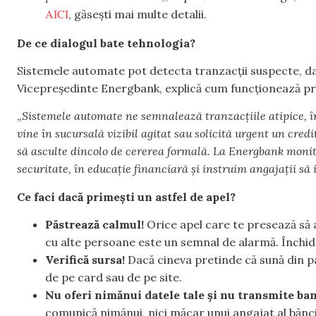
AICI
, găsești mai multe detalii.
De ce dialogul bate tehnologia?
Sistemele automate pot detecta tranzacții suspecte, dar n
Vicepreședinte Energbank, explică cum funcționează pre
„
Sistemele automate ne semnalează tranzacțiile atipice, î
vine în sucursală vizibil agitat sau solicită urgent un credi
să asculte dincolo de cererea formală. La Energbank monit
securitate, în educație financiară și instruim angajații să
Ce faci dacă primești un astfel de apel?
Păstrează calmul!
Orice apel care te presează să a
cu alte persoane este un semnal de alarmă. Închid
Verifică sursa!
Dacă cineva pretinde că sună din par
de pe card sau de pe site.
Nu oferi nimănui datele tale și nu transmite ban
comunică nimănui, nici măcar unui angajat al bănci