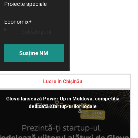
Proiecte speciale
Economix+
Subcategorii
Susține NM
Lucru în Chișinău
Glovo lansează Power Up în Moldova, competiția
dedicată startup-urilor locale