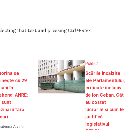
selecting that text and pressing
Ctrl+Enter
.
i
Politică
orina se
Scările încălzite
tinește cu 29
ale Parlamentului,
bani în
criticate inclusiv
ekend. ANRE:
de Ion Ceban. Cât
 sunt
au costat
zinării fără
lucrările și cum le
curi
justifică
legislativul
aterina Arvintii