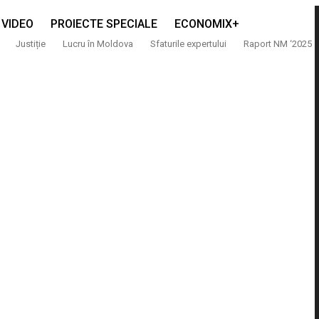
VIDEO
PROIECTE SPECIALE
ECONOMIX+
Justiție
Lucru în Moldova
Sfaturile expertului
Raport NM ‘2025