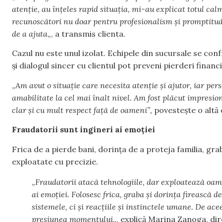
atenție, au înțeles rapid situația, mi-au explicat totul cal
recunoscători nu doar pentru profesionalism și promptitud
de a ajuta
„, a transmis clienta.
Cazul nu este unul izolat. Echipele din sucursale se confr
și dialogul sincer cu clientul pot preveni pierderi finan
„
Am avut o situație care necesita atenție și ajutor, iar pe
amabilitate la cel mai înalt nivel. Am fost plăcut impresio
clar și cu mult respect față de oameni”,
povestește o altă 
Fraudatorii sunt ingineri ai emoției
Frica de a pierde bani, dorința de a proteja familia, gr
exploatate cu precizie.
„
Fraudatorii atacă tehnologiile, dar exploatează oam
ai emoției. Folosesc frica, graba și dorința firească d
sistemele, ci și reacțiile și instinctele umane. De ace
presiunea momentului
„, explică Marina Zanoga, di