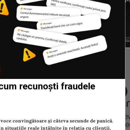
 cum recunoști fraudele
 voce convingătoare și câteva secunde de panică.
 situațiile reale întâlnite în relația cu clienții,