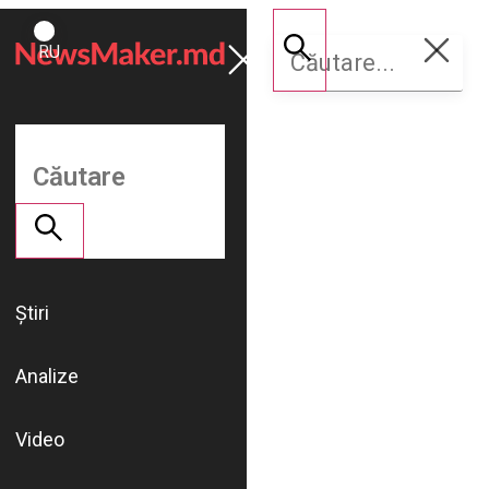
ROMÂNĂ
Susține
RU
NM
Știri
Analize
Video