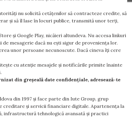
utorități nu solicită cetățenilor să contracteze credite, să
r și să îl lase în locuri publice, transmită unor terți,
tore și Google Play, nicăieri altundeva. Nu accesa linkuri
ții de mesagerie dacă nu ești sigur de proveniența lor.
rerea unor persoane necunoscute. Dacă cineva îți cere
tește cu atenție mesajele și notificările primite înainte
.
rnizat din greșeală date confidențiale, adresează-te
dova din 1997 și face parte din Iute Group, grup
creditare și servicii financiare digitale. Apartenența la
ă, infrastructură tehnologică avansată și practici