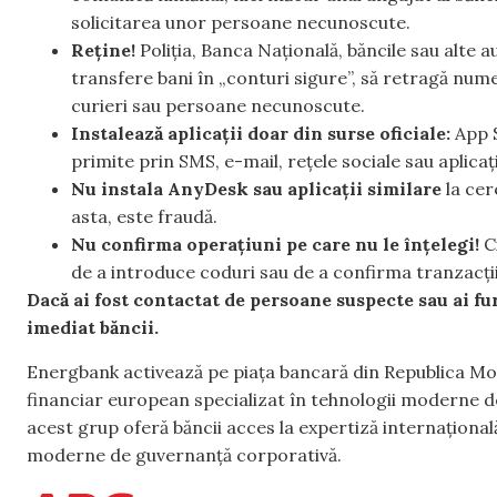
solicitarea unor persoane necunoscute.
Reține!
Poliția, Banca Națională, băncile sau alte a
transfere bani în „conturi sigure”, să retragă numera
curieri sau persoane necunoscute.
Instalează aplicații doar din surse oficiale:
App S
primite prin SMS, e-mail, rețele sociale sau aplica
Nu instala AnyDesk sau aplicații similare
la ce
asta, este fraudă.
Nu confirma operațiuni pe care nu le înțelegi!
Ci
de a introduce coduri sau de a confirma tranzacții
Dacă ai fost contactat de persoane suspecte sau ai fu
imediat băncii.
Energbank activează pe piața bancară din Republica Mol
financiar european specializat în tehnologii moderne de 
acest grup oferă băncii acces la expertiză internațional
moderne de guvernanță corporativă.