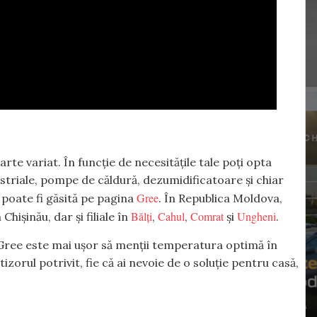
rte variat. În funcție de necesitățile tale poți opta
striale, pompe de căldură, dezumidificatoare și chiar
Gree
poate fi găsită pe pagina
. În Republica Moldova,
Bălți
Cahul
Comrat
Ungheni
 Chișinău, dar și filiale în
,
,
și
.
u Gree este mai ușor să menții temperatura optimă în
orul potrivit, fie că ai nevoie de o soluție pentru casă,