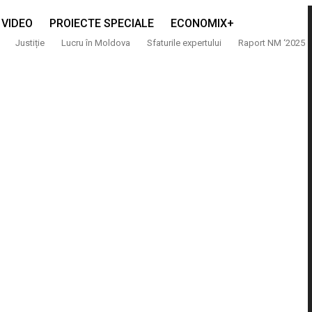
VIDEO
PROIECTE SPECIALE
ECONOMIX+
Justiție
Lucru în Moldova
Sfaturile expertului
Raport NM ‘2025