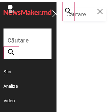
ROMÂNĂ
Susține
RU
NM
Știri
Analize
Video