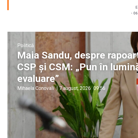
E
-
06
Politică
Maia Sandu, despre rapoart
CSP și CSM: „Pun în lumină
evaluare”
Mihaela Conovali
|
7 august, 2026
09:56