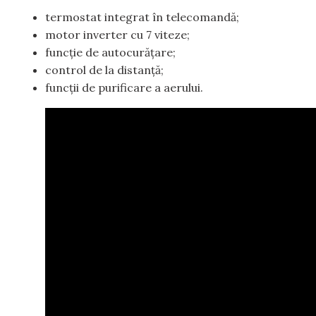
termostat integrat în telecomandă;
motor inverter cu 7 viteze;
funcție de autocurățare;
control de la distanță;
funcții de purificare a aerului.