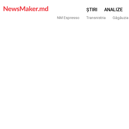
ȘTIRI
ANALIZE
NM Espresso
Transnistria
Găgăuzia