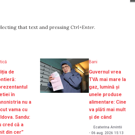
selecting that text and pressing
Ctrl+Enter
.
itică
Bani
iția de
Guvernul vrea
ntieră:
TVA mai mare la
prezentantul
gaz, lumină și
tiei în
unele produse
nsnistria nu a
alimentare: Cine
ecut vama cu
va plăti mai mult
ldova. Sandu:
și de când
u cred că a
Ecaterina Arvintii
it din cer”
-
06 aug. 2026
15:13