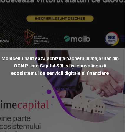
Moldcell finalizează achiziția pachetului majoritar din
OCN Prime Capital SRL și își consolidează
ecosistemul de servicii digitale și financiare