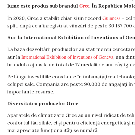
Gree
lume este produs sub brandul
. În Republica Mol
Guinness
În 2020, Gree a stabilit chiar și un record
– cel 
split, după ce a înregistrat vânzări de peste 30 157 700 
Aur la International Exhibition of Inventions of Ge
La baza dezvoltării produselor au stat mereu cercetarea
International Exhibition of Inventions of Geneva
aur la
, una dint
brandul a ajuns la un total de 17 medalii de aur câștigat
Pe lângă investițiile constante în îmbunătățirea tehnolo
echipei sale. Compania are peste 90.000 de angajați în 
importante resurse.
Diversitatea produselor Gree
Aparatele de climatizare Gree au un nivel ridicat de t
confortul tău zilnic, ci și pentru eficiență energetică ș
mai apreciate funcționalități se numără: