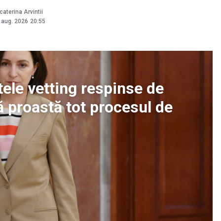
caterina Arvintii
 aug. 2026
20:55
ele vetting respinse de
 proastă tot procesul de