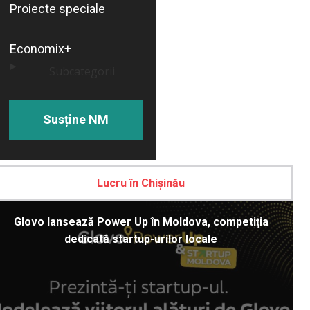
Proiecte speciale
Economix+
Subcategorii
Susține NM
Lucru în Chișinău
Glovo lansează Power Up în Moldova, competiția
dedicată startup-urilor locale