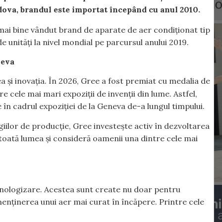
dova, brandul este importat începând cu anul 2010.
mai bine vândut brand de aparate de aer condiționat tip
de unități la nivel mondial pe parcursul anului 2019.
neva
 și inovația. În 2026, Gree a fost premiat cu medalia de
re cele mai mari expoziții de invenții din lume. Astfel,
e în cadrul expoziției de la Geneva de-a lungul timpului.
giilor de producție, Gree investește activ în dezvoltarea
toată lumea și consideră oamenii una dintre cele mai
ehnologizare. Acestea sunt create nu doar pentru
i menținerea unui aer mai curat în încăpere. Printre cele