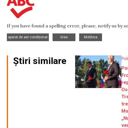
If you have found a spelling error, please, notify us by 
,
,
aparat de aer condiționat
Gree
Moldova
Știri similare
Pol
Pol
Fro
re
Ose
Tra
tr
Mo
„N
ven