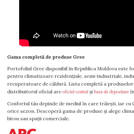
Gama completă de produse Gree
Portofoliul Gree disponibil în Republica Moldova este foa
pentru climatizoare rezidențiale, semi-industriale, indu
recuperatoare de căldură. Lista completă a produselor 
oficiul central
baza de depozitare
distribuitorul oficial are
și
în
Confortul tău depinde de mediul în care trăiești, iar c
orice sezon. Descoperă gama de produse și alege climatiz
birou sau spații comerciale.