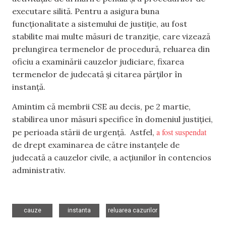
executare silită. Pentru a asigura buna
funcționalitate a sistemului de justiție, au fost
stabilite mai multe măsuri de tranziție, care vizează
prelungirea termenelor de procedură, reluarea din
oficiu a examinării cauzelor judiciare, fixarea
termenelor de judecată și citarea părților în
instanță.
Amintim că membrii CSE au decis, pe 2 martie,
stabilirea unor măsuri specifice în domeniul justiției,
a fost suspendat
pe perioada stării de urgență. Astfel,
de drept examinarea de către instanțele de
judecată a cauzelor civile, a acțiunilor în contencios
administrativ.
,
,
cauze
instanta
reluarea cazurilor