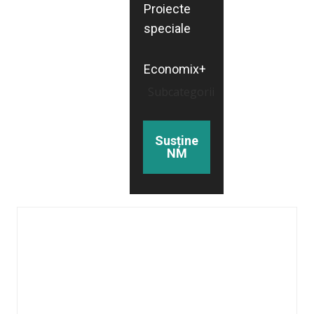
Proiecte
speciale
Economix+
Subcategorii
Susține
NM