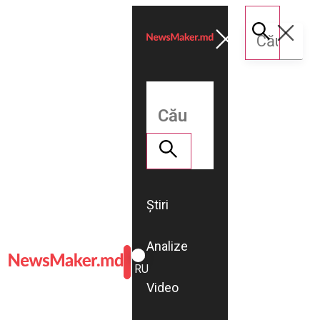
Știri
Analize
ROMÂNĂ
RU
Video