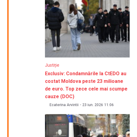
Justiție
Exclusiv: Condamnările la CtEDO au
costat Moldova peste 23 milioane
de euro. Top zece cele mai scumpe
cauze (DOC)
Ecaterina Arvintii
-
23 iun. 2026
11:06