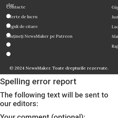
clar
Contacte
Găg
Oferte de lucru
Just
Reguli de citare
Luc
Susțineți NewsMaker pe Patreon
Sfat
Rap
© 2024 NewsMaker. Toate drepturile rezervate.
Spelling error report
The following text will be sent to
our editors:
Your comment (optional):