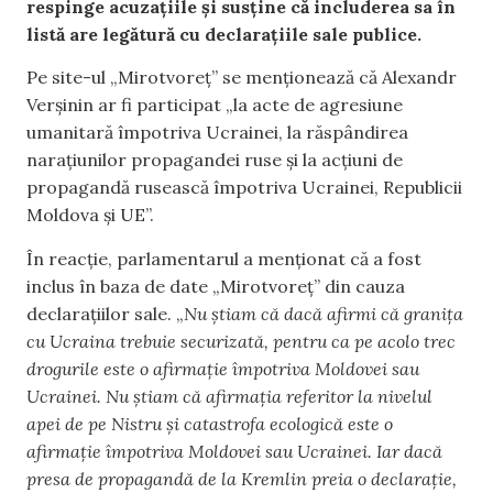
respinge acuzațiile și susține că includerea sa în
listă are legătură cu declarațiile sale publice.
Pe site-ul „Mirotvoreț” se menționează că Alexandr
Verșinin ar fi participat „la acte de agresiune
umanitară împotriva Ucrainei, la răspândirea
narațiunilor propagandei ruse și la acțiuni de
propagandă rusească împotriva Ucrainei, Republicii
Moldova și UE”.
În reacție, parlamentarul a menționat că a fost
inclus în baza de date „Mirotvoreț” din cauza
declarațiilor sale. „
Nu știam că dacă afirmi că granița
cu Ucraina trebuie securizată, pentru ca pe acolo trec
drogurile este o afirmație împotriva Moldovei sau
Ucrainei. Nu știam că afirmația referitor la nivelul
apei de pe Nistru și catastrofa ecologică este o
afirmație împotriva Moldovei sau Ucrainei. Iar dacă
presa de propagandă de la Kremlin preia o declarație,