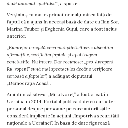
devii automat „putinist”
”, a spus el.
Verșinin și-a mai exprimat nemulțumirea față de
faptul că a ajuns în aceeași bază de date cu Ilan Șor,
Marina Tauber și Evghenia Guțul, care a fost inclus
anterior.
„
Eu prefer o regulă ceva mai plictisitoare: discutăm
afirmațiile, verificăm faptele și apoi tragem
concluziile. Nu invers. Dar recunosc: „pro-ăvropeni,
Ru-ropeni” sună mai spectaculos decât o verificare
serioasă a faptelor
”, a adăugat deputatul
„Democrația Acasă”.
Amintim că site-ul „Mirotvoreț” a fost creat în
Ucraina în 2014. Portalul publică date cu caracter
personal despre persoane pe care autorii săi le
consideră implicate în acțiuni „împotriva securității
naționale a Ucrainei”. În baza de date figurează