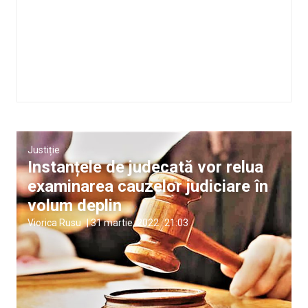
Justiție
Instanțele de judecată vor relua
examinarea cauzelor judiciare în
volum deplin
Viorica Rusu
|
31 martie, 2022
21:03