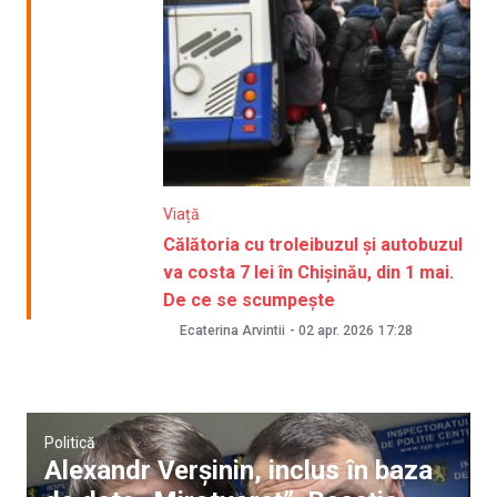
Viață
Călătoria cu troleibuzul și autobuzul
va costa 7 lei în Chișinău, din 1 mai.
De ce se scumpește
Ecaterina Arvintii
-
02 apr. 2026
17:28
Politică
Alexandr Verșinin, inclus în baza