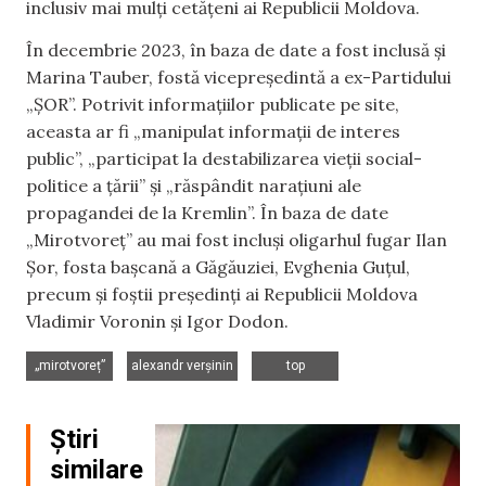
inclusiv mai mulți cetățeni ai Republicii Moldova.
În decembrie 2023, în baza de date a fost inclusă și
Marina Tauber, fostă vicepreședintă a ex-Partidului
„ȘOR”. Potrivit informațiilor publicate pe site,
aceasta ar fi „manipulat informații de interes
public”, „participat la destabilizarea vieții social-
politice a țării” și „răspândit narațiuni ale
propagandei de la Kremlin”. În baza de date
„Mirotvoreț” au mai fost incluși oligarhul fugar Ilan
Șor, fosta bașcană a Găgăuziei, Evghenia Guțul,
precum și foștii președinți ai Republicii Moldova
Vladimir Voronin și Igor Dodon.
,
,
„mirotvoreț”
alexandr verșinin
top
Știri
similare