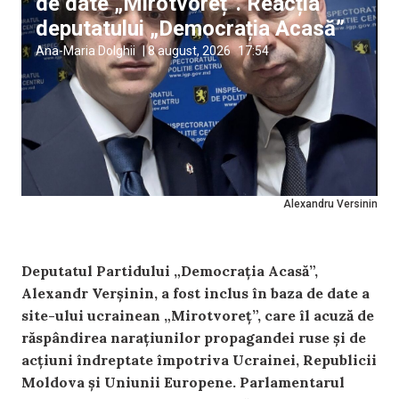
de date „Mirotvoreț”. Reacția
deputatului „Democrația Acasă”
Ana-Maria Dolghii
|
8 august, 2026
17:54
Alexandru Versinin
Deputatul Partidului „Democrația Acasă”,
Alexandr Verșinin, a fost inclus în baza de date a
site-ului ucrainean „Mirotvoreț”, care îl acuză de
răspândirea narațiunilor propagandei ruse și de
acțiuni îndreptate împotriva Ucrainei, Republicii
Moldova și Uniunii Europene. Parlamentarul