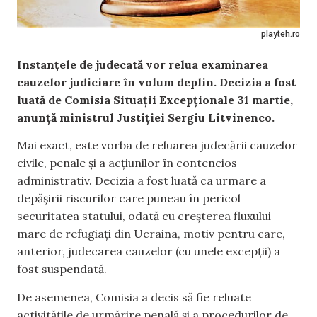
playteh.ro
Instanțele de judecată vor relua examinarea
cauzelor judiciare în volum deplin. Decizia a fost
luată de Comisia Situații Excepționale 31 martie,
anunță ministrul Justiției Sergiu Litvinenco.
Mai exact, este vorba de reluarea judecării cauzelor
civile, penale și a acțiunilor în contencios
administrativ. Decizia a fost luată ca urmare a
depășirii riscurilor care puneau în pericol
securitatea statului, odată cu creșterea fluxului
mare de refugiați din Ucraina, motiv pentru care,
anterior, judecarea cauzelor (cu unele excepții) a
fost suspendată.
De asemenea, Comisia a decis să fie reluate
activitățile de urmărire penală și a procedurilor de