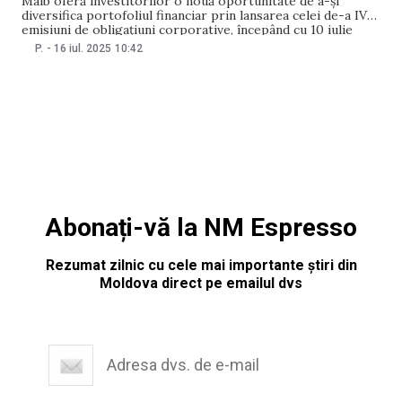
Maib oferă investitorilor o nouă oportunitate de a-și
diversifica portofoliul financiar prin lansarea celei de-a IV-a
emisiuni de obligațiuni corporative, începând cu 10 iulie
2025. Noua emisiune va fi disponibilă pentru subscriere pe
P.
-
16 iul. 2025
10:42
o durată de 20 de zile calendaristice, timp în care
investitorii pot contracta până la 7.500 de
Abonați-vă la NM Espresso
Rezumat zilnic cu cele mai importante știri din
Moldova direct pe emailul dvs