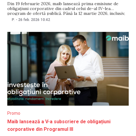
Din 19 februarie 2026, maib lansează prima emisiune de
obligațiuni corporative din cadrul celui de-al IV-lea
program de ofertă publică. Până la 12 martie 2026, inclusiv,
sunt disponibile pentru subscriere 10.000 de obligațiuni, în
P.
-
26 feb. 2026
10:42
valoare totală de 200.000.000 MDL, cu valoarea nominală
de 20.000 MDL fiecare. Rata dobânzii pentru primul
Promo
Maib lansează a V-a subscriere de obligațiuni
corporative din Programul III