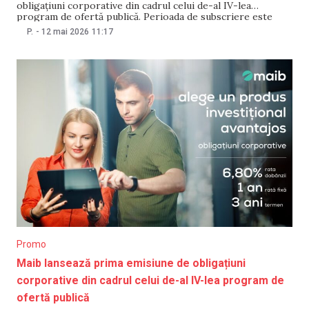
obligațiuni corporative din cadrul celui de-al IV-lea
program de ofertă publică. Perioada de subscriere este
deschisă până la 2 iunie 2026, inclusiv, timp în care sunt
P.
-
12 mai 2026
11:17
disponibile 10.000 de obligațiuni, în valoare totală de
200.000.000 MDL, cu o valoare
Promo
Maib lansează prima emisiune de obligațiuni
corporative din cadrul celui de-al IV-lea program de
ofertă publică