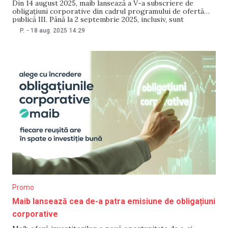
Din 14 august 2025, maib lansează a V-a subscriere de
obligațiuni corporative din cadrul programului de ofertă
publică III. Până la 2 septembrie 2025, inclusiv, sunt
disponibile pentru subscriere 7.500 de obligațiuni, în
P.
-
18 aug. 2025
14:29
valoare totală de 150.000.000 MDL, cu valoarea nominală
de 20.000 MDL fiecare. Rata dobânzii pentru primul an de
Promo
Maib lansează cea de-a patra emisiune de obligațiuni
corporative