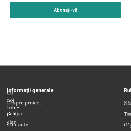
Informații generale
Ru
Cu
noi
Despre proiect
NM 
totu-
Echipa
Tra
i
clar
Contacte
Găg