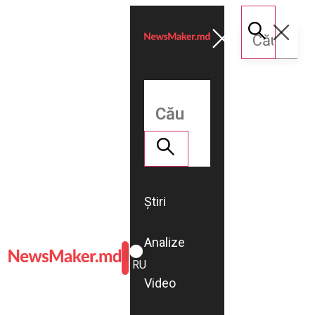
Știri
Analize
ROMÂNĂ
RU
Video