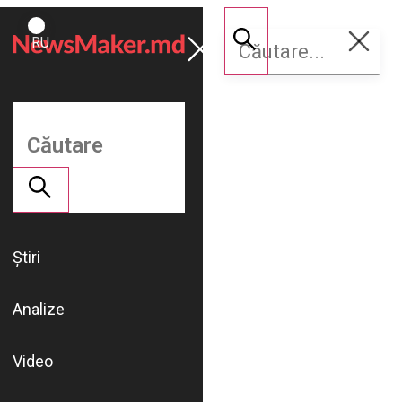
ROMÂNĂ
Susține
RU
NM
Știri
Analize
Video