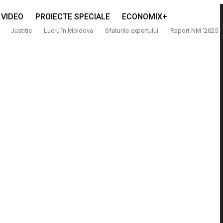
VIDEO
PROIECTE SPECIALE
ECONOMIX+
Justiție
Lucru în Moldova
Sfaturile expertului
Raport NM ‘2025