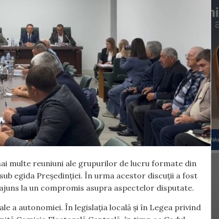
 mai multe reuniuni ale grupurilor de lucru formate din
 sub egida Președinției. În urma acestor discuții a fost
u ajuns la un compromis asupra aspectelor disputate.
e a autonomiei. În legislația locală și în Legea privind