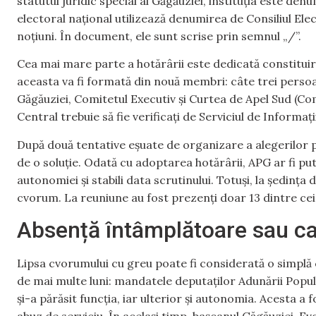
statutul juridic special al Găgăuziei, instituția este de
electoral național utilizează denumirea de Consiliul El
noțiuni. În document, ele sunt scrise prin semnul „/”.
Cea mai mare parte a hotărârii este dedicată constituirii
aceasta va fi formată din nouă membri: câte trei pers
Găgăuziei, Comitetul Executiv și Curtea de Apel Sud (Co
Central trebuie să fie verificați de Serviciul de Informații
După două tentative eșuate de organizare a alegerilor 
de o soluție. Odată cu adoptarea hotărârii, APG ar fi p
autonomiei și stabili data scrutinului. Totuși, la ședința 
cvorum. La reuniune au fost prezenți doar 13 dintre cei
Absență întâmplătoare sau cal
Lipsa cvorumului cu greu poate fi considerată o simplă 
de mai multe luni: mandatele deputaților Adunării Popul
și-a părăsit funcția, iar ulterior și autonomia. Acesta a
abuz de serviciu. În același timp, bașcanul Găgăuziei, E