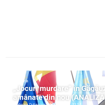
Gagauzia
„Jocuri murdare” în Găgăuzi
amânate din nou (ANALIZĂ
Ecaterina Dubasova
|
5 iunie, 2026
13:54