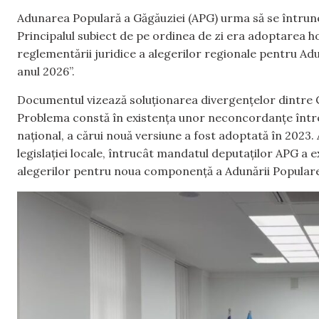
Adunarea Populară a Găgăuziei (APG) urma să se întrunea
Principalul subiect de pe ordinea de zi era adoptarea ho
reglementării juridice a alegerilor regionale pentru Adu
anul 2026”.
Documentul vizează soluționarea divergențelor dintre C
Problema constă în existența unor neconcordanțe între 
național, a cărui nouă versiune a fost adoptată în 2023
legislației locale, întrucât mandatul deputaților APG a 
alegerilor pentru noua componență a Adunării Populare