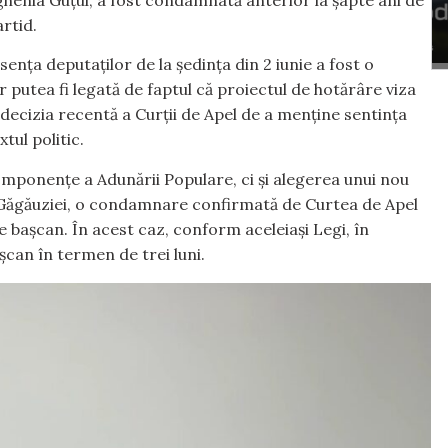
artid.
nța deputaților de la ședința din 2 iunie a fost o
ar putea fi legată de faptul că proiectul de hotărâre viza
ecizia recentă a Curții de Apel de a menține sentința
ul politic.
componențe a Adunării Populare, ci și alegerea unui nou
 al Găgăuziei, o condamnare confirmată de Curtea de Apel
 bașcan. În acest caz, conform aceleiași Legi, în
can în termen de trei luni.