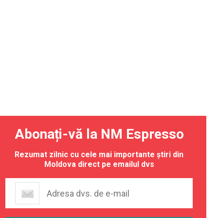
Abonați-vă la NM Espresso
Rezumat zilnic cu cele mai importante știri din
Moldova direct pe emailul dvs