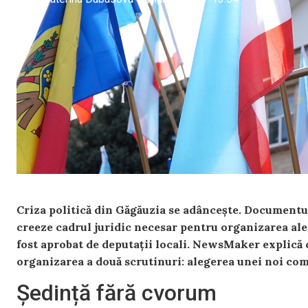
Criza politică din Găgăuzia se adâncește. Documentul
creeze cadrul juridic necesar pentru organizarea ale
fost aprobat de deputații locali. NewsMaker explică 
organizarea a două scrutinuri: alegerea unei noi co
Ședință fără cvorum