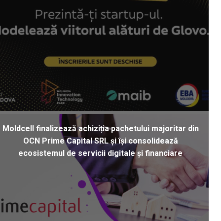
Moldcell finalizează achiziția pachetului majoritar din
OCN Prime Capital SRL și își consolidează
ecosistemul de servicii digitale și financiare