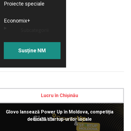
Proiecte speciale
Economix+
Subcategorii
Susține NM
Lucru în Chișinău
Glovo lansează Power Up în Moldova, competiția
dedicată startup-urilor locale