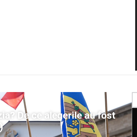
a? De ce alegerile au fost
)