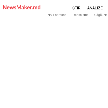
ȘTIRI
ANALIZE
NM Espresso
Transnistria
Găgăuzia