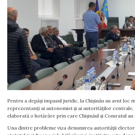
Pentru a depăși impasul juridic, la Chișinău au avut loc
reprezentanți ai autonomiei și ai autorităților centrale,
elaborată o hotărâre prin care Chișinăul și Comratul a
Una dintre probleme viza denumirea autorității electoral