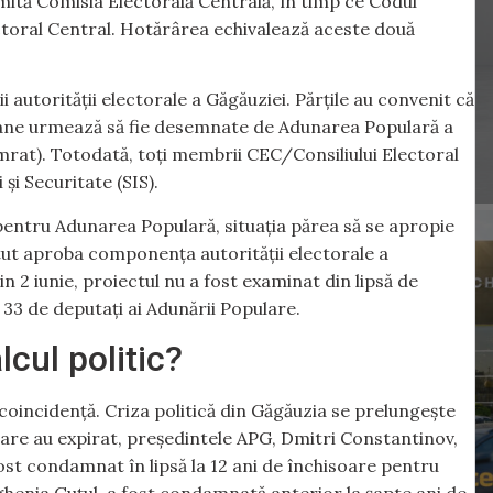
numită Comisia Electorală Centrală, în timp ce Codul
ectoral Central. Hotărârea echivalează aceste două
 autorității electorale a Găgăuziei. Părțile au convenit că
oane urmează să fie desemnate de Adunarea Populară a
mrat). Totodată, toți membrii CEC/Consiliului Electoral
 și Securitate (SIS).
pentru Adunarea Populară, situația părea să se apropie
utut aproba componența autorității electorale a
din 2 iunie, proiectul nu a fost examinat din lipsă de
 33 de deputați ai Adunării Populare.
cul politic?
coincidență. Criza politică din Găgăuzia se prelungește
are au expirat, președintele APG, Dmitri Constantinov,
 fost condamnat în lipsă la 12 ani de închisoare pentru
vghenia Guțul, a fost condamnată anterior la șapte ani de