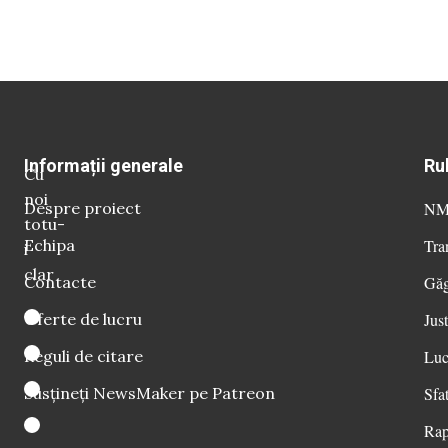
Informații generale
Ru
Cu
noi
Despre proiect
NM 
totu-
Echipa
Tra
i
clar
Contacte
Găg
Oferte de lucru
Just
Reguli de citare
Luc
Susțineți NewsMaker pe Patreon
Sfat
Rap