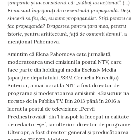
șampanie și au considerat că: „slăbuț au acționat”. (…)
Ei nu sunt îngrijorați de o eventuală propagandă. Deși,
sinceră să fiu, da, eu sunt propagandist. Știți pentru ce
fac propagandă? Dragostea pentru țara mea, pentru
istorie, pentru arhitectură, față de oamenii demni
”, a
menționat Pahomova.
Amintim că Elena Pahomova este jurnalistă,
moderatoarea unei emisiuni la postul NTV, care
face parte din holdingul media Exclusiv Media
(aparține deputatului PSRM Corneliu Furculița).
Anterior, a mai lucrat la NIT, a fost director de
programe și moderatoarea emisiunii «Заметки на
полях» de la Publika TV. Din 2013 până în 2016 a
lucrat la postul de televiziune „Pervîi
Prednestrovskii” din Tiraspol: la început în calitate
de redactor-șef, iar ulterior, director de programe.
Ulteropr, a fost director general și producătoarea
postului TV RTR-Moldova.