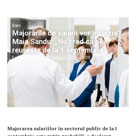
Bani
Majorările de salarii vor întârzia?
Maia Sandu: „Nu cred că se
reușește de la 1 septembrie”
Ecaterina Arvintii
|
6 august, 2026
21:39
Majorarea salariilor în sectorul public de la 1