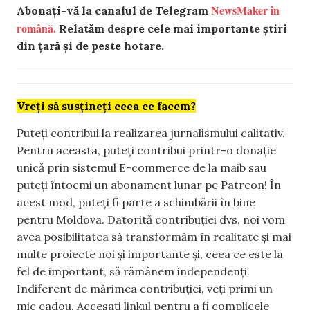
NewsMaker în
Abonați-vă la canalul de Telegram
română.
Relatăm despre cele mai importante știri
din țară și de peste hotare.
Vreți să susțineți ceea ce facem?
Puteți contribui la realizarea jurnalismului calitativ.
Pentru aceasta, puteți contribui printr-o donație
unică prin sistemul E-commerce de la maib sau
puteți întocmi un abonament lunar pe Patreon! În
acest mod, puteți fi parte a schimbării în bine
pentru Moldova. Datorită contribuției dvs, noi vom
avea posibilitatea să transformăm în realitate și mai
multe proiecte noi și importante și, ceea ce este la
fel de important, să rămânem independenți.
Indiferent de mărimea contribuției, veți primi un
mic cadou. Accesați linkul pentru a fi complicele