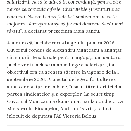
salarizării, ca să le aducă în concordanță, pentru că e
nevoie să coincidă cifrele. Cheltuielile și veniturile să
coincidă. Nu cred că va fi de la 1 septembrie această
majorare, dar sper totuși să fie mai devreme decât mai
târziu”,
a declarat președinta Maia Sandu.
Amintim că, la elaborarea bugetului pentru 2026,
Guvernul condus de Alexandru Munteanu a anunțat
că majorările salariale pentru angajații din sectorul
public vor fi incluse în noua Lege a salarizării, iar
obiectivul era ca aceasta să intre în vigoare de la 1
septembrie 2026. Proiectul de lege a fost ulterior
supus consultărilor publice, însă a stârnit critici din
partea sindicatelor și a experților. La scurt timp,
Guvernul Munteanu a demisionat, iar la conducerea
Ministerului Finanțelor, Andrian Gavriliță a fost
înlocuit de deputata PAS Victoria Belous.