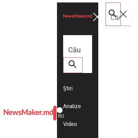
Știri
Analize
ROMÂNĂ
RU
Video