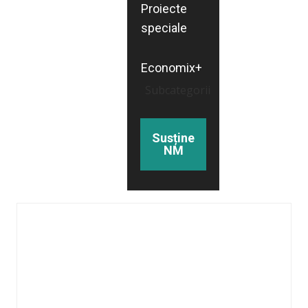
Proiecte
speciale
Economix+
Subcategorii
Susține
NM