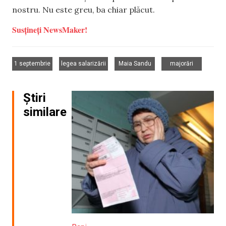
nostru. Nu este greu, ba chiar plăcut.
Susțineți NewsMaker!
,
,
,
1 septembrie
legea salarizării
Maia Sandu
majorări
Știri
similare