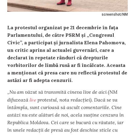
screenshot/NM
La protestul organizat pe 21 decembrie în fața
Parlamentului, de către PSRM și „Congresul
Civic”, a participat și jurnalista Elena Pahomova,
un critic aprins al actualei guvernări, care a
declarat în repetate rânduri că drepturile
vorbitorilor de limbă rusă ar fi încălcate. Aceasta
a menționat că presa care nu reflectă protestul de
astăzi ar fi adepta cenzurii.
„
Nu am văzut să transmită cineva live de aici (NM
live
difuzează
protestul, nota redacției). Dacă se va
întâmpla, sunt curioasă să ascult comentariile. Cine
astăzi nu este alături de noi, acela susține cenzura în
Republica Moldova. Cei care se bucură cu răutate, iar
în unele redacții de presă au fost deschise sticle cu