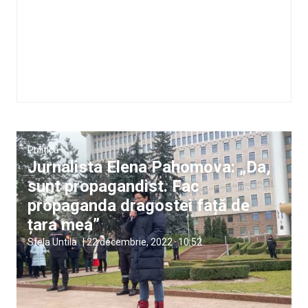
Politică
Jurnalista Elena Pahomova: „Da,
sunt propagandist. Fac
propaganda dragostei față de
țara mea”
Stela Untila
|
22 decembrie, 2022
10:52