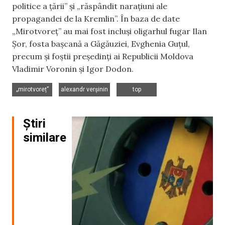
politice a țării” și „răspândit narațiuni ale
propagandei de la Kremlin”. În baza de date
„Mirotvoreț” au mai fost incluși oligarhul fugar Ilan
Șor, fosta bașcană a Găgăuziei, Evghenia Guțul,
precum și foștii președinți ai Republicii Moldova
Vladimir Voronin și Igor Dodon.
,
,
„mirotvoreț”
alexandr verșinin
top
Știri
similare