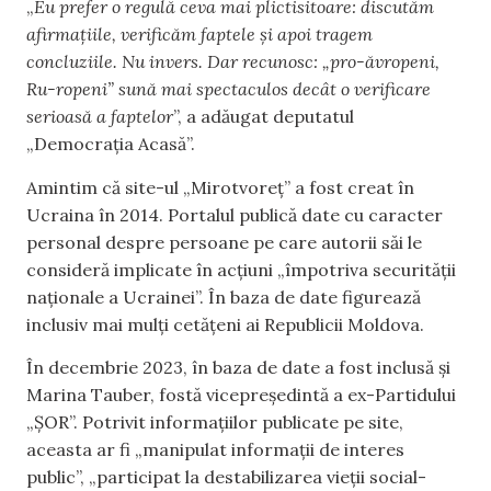
„
Eu prefer o regulă ceva mai plictisitoare: discutăm
afirmațiile, verificăm faptele și apoi tragem
concluziile. Nu invers. Dar recunosc: „pro-ăvropeni,
Ru-ropeni” sună mai spectaculos decât o verificare
serioasă a faptelor
”, a adăugat deputatul
„Democrația Acasă”.
Amintim că site-ul „Mirotvoreț” a fost creat în
Ucraina în 2014. Portalul publică date cu caracter
personal despre persoane pe care autorii săi le
consideră implicate în acțiuni „împotriva securității
naționale a Ucrainei”. În baza de date figurează
inclusiv mai mulți cetățeni ai Republicii Moldova.
În decembrie 2023, în baza de date a fost inclusă și
Marina Tauber, fostă vicepreședintă a ex-Partidului
„ȘOR”. Potrivit informațiilor publicate pe site,
aceasta ar fi „manipulat informații de interes
public”, „participat la destabilizarea vieții social-