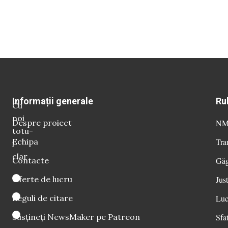
Informații generale
Ru
Cu
noi
Despre proiect
NM 
totu-
Echipa
Tra
i
clar
Contacte
Găg
Oferte de lucru
Just
Reguli de citare
Luc
Susțineți NewsMaker pe Patreon
Sfat