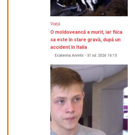
Viață
O moldoveancă a murit, iar fiica
sa este în stare gravă, după un
accident în Italia
Ecaterina Arvintii
-
31 iul. 2026
16:13