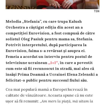
TSN
Melodia „Stefania”, cu care trupa Kalush
Orchestra a câștigat ediția din acest an a
competiției Eurovision, a fost compusă de către
solistul Oleg Pasiuk pentru mama sa, Stefania.
Potrivit interpretului, după participarea la
Eurovision, faima s-a revărsat și asupra ei.
Femeia a acordat un interviu pentru postul de
„1+1”
televiziune ucrainean
, în care a povestit
cum este să fii recunoscut în stradă, mai ales că
însăși Prima Doamnă a Ucrainei Elena Zelenski a
felicitat-o public pentru succesul fiului său.
Cea mai populară mamă a Europei lucrează în
calitate de vânzătoare. Aceasta spune că nu este
ușor să fii renumit: „
Am mers la piață, mă uitam la