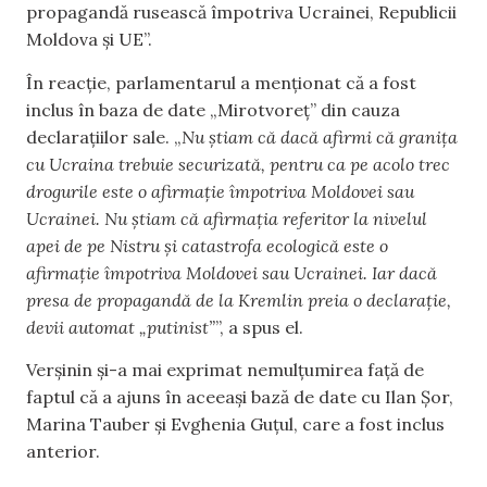
propagandă rusească împotriva Ucrainei, Republicii
Moldova și UE”.
În reacție, parlamentarul a menționat că a fost
inclus în baza de date „Mirotvoreț” din cauza
declarațiilor sale. „
Nu știam că dacă afirmi că granița
cu Ucraina trebuie securizată, pentru ca pe acolo trec
drogurile este o afirmație împotriva Moldovei sau
Ucrainei. Nu știam că afirmația referitor la nivelul
apei de pe Nistru și catastrofa ecologică este o
afirmație împotriva Moldovei sau Ucrainei. Iar dacă
presa de propagandă de la Kremlin preia o declarație,
devii automat „putinist”
”, a spus el.
Verșinin și-a mai exprimat nemulțumirea față de
faptul că a ajuns în aceeași bază de date cu Ilan Șor,
Marina Tauber și Evghenia Guțul, care a fost inclus
anterior.