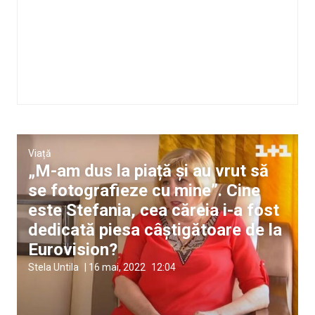
Viață
„M-am dus la piață și au vrut să
se fotografieze cu mine”. Cine
este Stefania, cea căreia i-a fost
dedicată piesa câștigătoare de la
Eurovision?
Stela Untila
|
16 mai, 2022
12:04