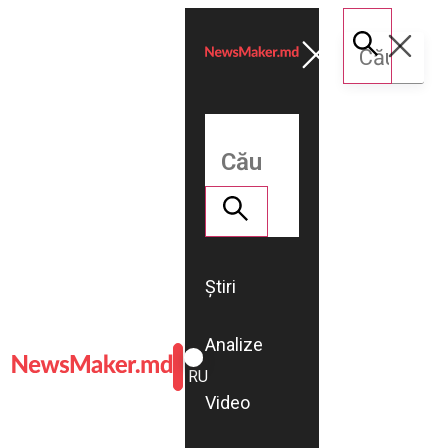
Știri
Analize
ROMÂNĂ
RU
Video