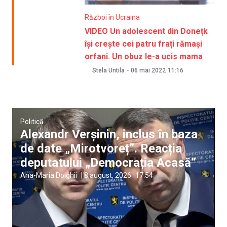
Război în Ucraina
VIDEO Un adolescent din Donețk
își crește cei patru frați rămași
orfani. Un obuz le-a ucis mama
Stela Untila
-
06 mai 2022
11:16
Politică
Alexandr Verșinin, inclus în baza
de date „Mirotvoreț”. Reacția
deputatului „Democrația Acasă”
Ana-Maria Dolghii
|
8 august, 2026
17:54