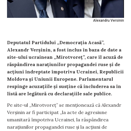
Alexandru Versinin
Deputatul Partidului „Democrația Acasă”,
Alexandr Verșinin, a fost inclus în baza de date a
site-ului ucrainean „Mirotvoreț”, care îl acuză de
răspândirea narațiunilor propagandei ruse și de
acțiuni îndreptate împotriva Ucrainei, Republicii
Moldova și Uniunii Europene. Parlamentarul
respinge acuzațiile și susține că includerea sa în
listă are legătură cu declarațiile sale publice.
Pe site-ul „Mirotvoreț” se menționează că Alexandr
Verșinin ar fi participat „la acte de agresiune
umanitară împotriva Ucrainei, la răspândirea
narațiunilor propagandei ruse și la acțiuni de