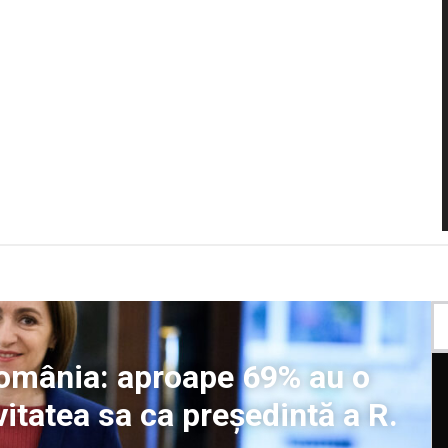
România: aproape 69% au o
vitatea sa ca președintă a R.