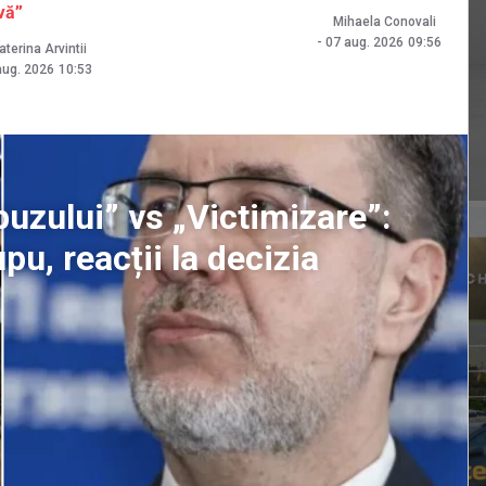
vă”
Mihaela Conovali
-
07 aug. 2026
09:56
aterina Arvintii
aug. 2026
10:53
uzului” vs „Victimizare”:
u, reacții la decizia