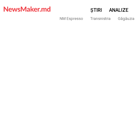
ȘTIRI
ANALIZE
NM Espresso
Transnistria
Găgăuzia