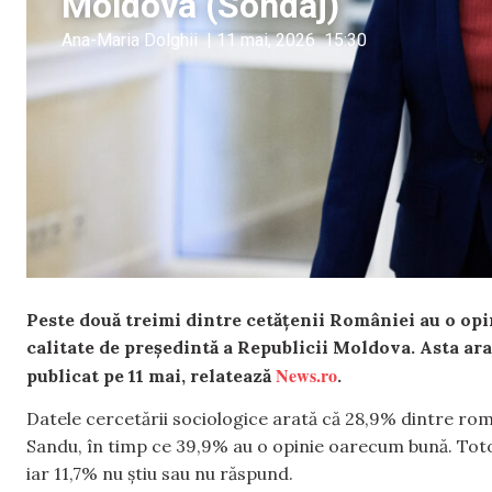
Moldova (Sondaj)
Ana-Maria Dolghii
|
11 mai, 2026
15:30
Peste două treimi dintre cetățenii României au o opi
calitate de președintă a Republicii Moldova. Asta ar
News.ro
publicat pe 11 mai, relatează
.
Datele cercetării sociologice arată că 28,9% dintre rom
Sandu, în timp ce 39,9% au o opinie oarecum bună. Toto
iar 11,7% nu știu sau nu răspund.