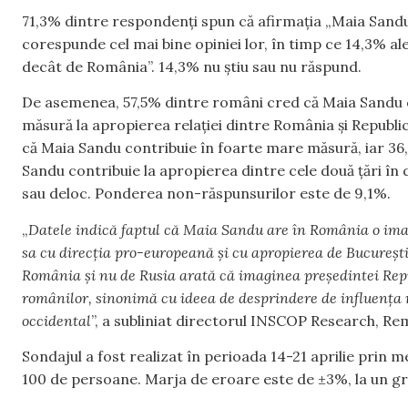
71,3% dintre respondenți spun că afirmaţia „Maia Sand
corespunde cel mai bine opiniei lor, în timp ce 14,3% a
decât de România”. 14,3% nu ştiu sau nu răspund.
De asemenea, 57,5% dintre români cred că Maia Sandu c
măsură la apropierea relaţiei dintre România şi Republi
că Maia Sandu contribuie în foarte mare măsură, iar 36
Sandu contribuie la apropierea dintre cele două ţări în
sau deloc. Ponderea non-răspunsurilor este de 9,1%.
„
Datele indică faptul că Maia Sandu are în România o imag
sa cu direcţia pro-europeană şi cu apropierea de Bucureşt
România şi nu de Rusia arată că imaginea preşedintei Repub
românilor, sinonimă cu ideea de desprindere de influenţa r
occidental
”, a subliniat directorul INSCOP Research, Re
Sondajul a fost realizat în perioada 14-21 aprilie prin m
100 de persoane. Marja de eroare este de ±3%, la un g