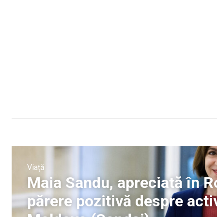
Viață
Maia Sandu, apreciată în 
părere pozitivă despre acti