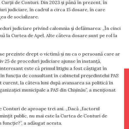
 Curții de Conturi. Din 2023 și până în prezent, în
ri judiciare, în cadrul a circa 15 dosare, în care
țea de socializare.
ceduri judiciare privind calomnia și defăimarea: „În cinci
uă la Curtea de Apel. Alte câteva dosare sunt pe rol la
 se prezinte drept o victimă și nu ca o persoană care ar
tiv 25 de proceduri judiciare ajunse în instanță,
nteresant este că primul litigiu a fost câștigat în
în funcția de consultant în cabinetul președintelui PAS
t curent, la câteva luni după avansarea sa politică în
anizației municipale a PAS din Chișinău”, a menționat
e Conturi de aproape trei ani. „Dacă „factorul
ințit public, nu mai este la Curtea de Conturi de
n funcție?”, a adăugat acesta.