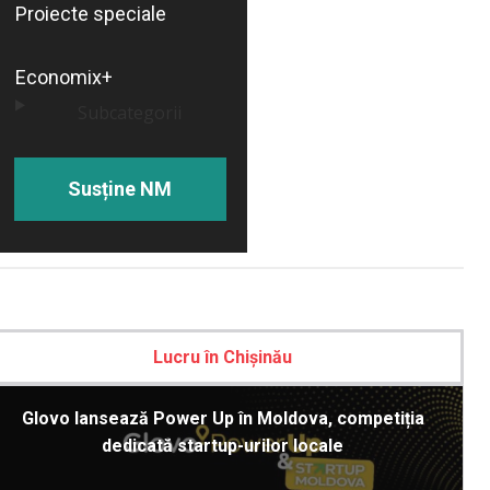
Proiecte speciale
Economix+
Subcategorii
Susține NM
Lucru în Chișinău
Glovo lansează Power Up în Moldova, competiția
dedicată startup-urilor locale