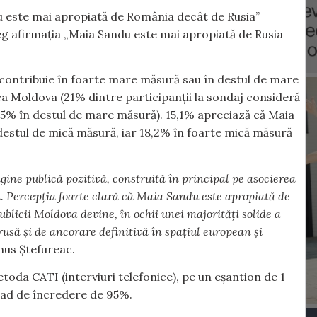
u este mai apropiată de România decât de Rusia”
leg afirmaţia „Maia Sandu este mai apropiată de Rusia
ontribuie în foarte mare măsură sau în destul de mare
ca Moldova (21% dintre participanţii la sondaj consideră
,5% în destul de mare măsură). 15,1% apreciază că Maia
 destul de mică măsură, iar 18,2% în foarte mică măsură
ine publică pozitivă, construită în principal pe asocierea
i. Percepţia foarte clară că Maia Sandu este apropiată de
licii Moldova devine, în ochii unei majorităţi solide a
usă şi de ancorare definitivă în spaţiul european şi
mus Ștefureac.
etoda CATI (interviuri telefonice), pe un eșantion de 1
rad de încredere de 95%.