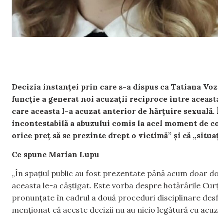
Decizia instanței prin care s-a dispus ca Tatiana Vozi
funcție a generat noi acuzații reciproce între aceasta
care aceasta l-a acuzat anterior de hărțuire sexuală.
incontestabilă a abuzului comis la acel moment de co
orice preț să se prezinte drept o victimă” și că „situ
Ce spune Marian Lupu
„În spațiul public au fost prezentate până acum doar dou
aceasta le-a câștigat. Este vorba despre hotărârile Curț
pronunțate în cadrul a două proceduri disciplinare des
menționat că aceste decizii nu au nicio legătură cu acuzați