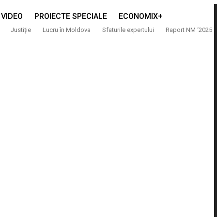
VIDEO
PROIECTE SPECIALE
ECONOMIX+
Justiție
Lucru în Moldova
Sfaturile expertului
Raport NM ‘2025