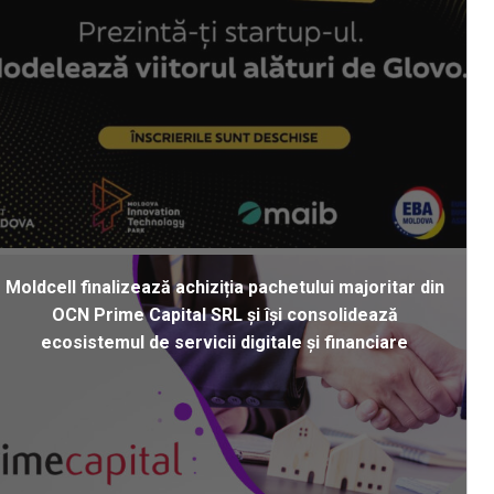
Moldcell finalizează achiziția pachetului majoritar din
OCN Prime Capital SRL și își consolidează
ecosistemul de servicii digitale și financiare