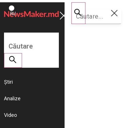
ROMÂNĂ
Susține
RU
NM
Știri
Analize
Video