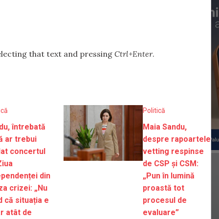
selecting that text and pressing
Ctrl+Enter
.
ică
Politică
du, întrebată
Maia Sandu,
ă ar trebui
despre rapoartele
lat concertul
vetting respinse
Ziua
de CSP și CSM:
ependenței din
„Pun în lumină
za crizei: „Nu
proastă tot
 că situația e
procesul de
r atât de
evaluare”