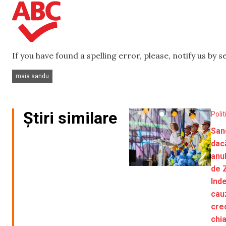
If you have found a spelling error, please, notify us by 
maia sandu
Știri similare
Polit
San
dac
anu
de 
Ind
cau
cred
chia