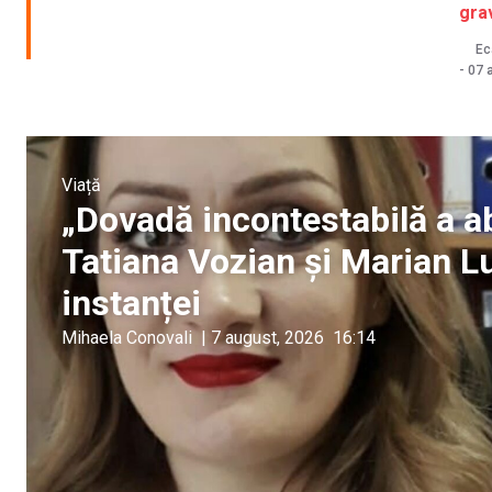
gra
Ec
-
07 
Viață
„Dovadă incontestabilă a ab
Tatiana Vozian și Marian Lup
instanței
Mihaela Conovali
|
7 august, 2026
16:14