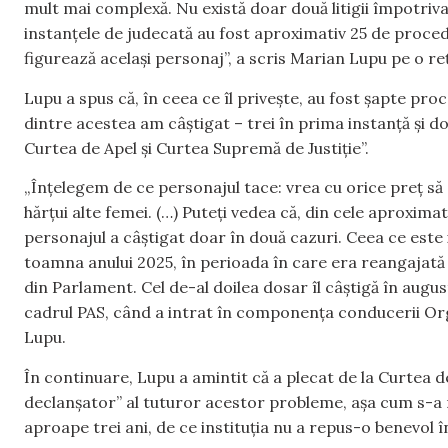
mult mai complexă. Nu există doar două litigii împotriva
instanțele de judecată au fost aproximativ 25 de procedu
figurează același personaj”, a scris Marian Lupu pe o re
Lupu a spus că, în ceea ce îl privește, au fost șapte pro
dintre acestea am câștigat – trei în prima instanță și do
Curtea de Apel și Curtea Supremă de Justiție”.
„Înțelegem de ce personajul tace: vrea cu orice preț să
hărțui alte femei. (…) Puteți vedea că, din cele aproxima
personajul a câștigat doar în două cazuri. Ceea ce este i
toamna anului 2025, în perioada în care era reangajată 
din Parlament. Cel de-al doilea dosar îl câștigă în augus
cadrul PAS, când a intrat în componența conducerii Org
Lupu.
În continuare, Lupu a amintit că a plecat de la Curtea d
declanșator” al tuturor acestor probleme, așa cum s-a m
aproape trei ani, de ce instituția nu a repus-o benevol î