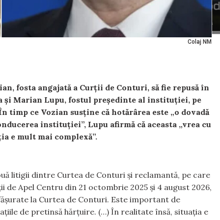
Colaj NM
an, fosta angajată a Curții de Conturi, să fie repusă în
 și Marian Lupu, fostul președinte al instituției, pe
 În timp ce Vozian susține că hotărârea este „o dovadă
nducerea instituției”, Lupu afirmă că aceasta „vrea cu
ația e mult mai complexă”.
ă litigii dintre Curtea de Conturi și reclamantă, pe care
ii de Apel Centru din 21 octombrie 2025 și 4 august 2026,
fășurate la Curtea de Conturi. Este important de
ile de pretinsă hărțuire. (…) În realitate însă, situația e