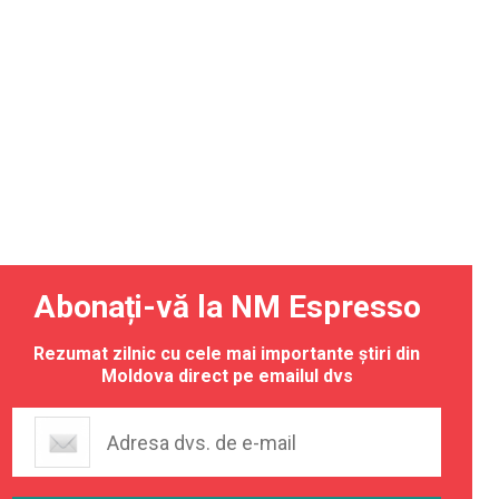
Abonați-vă la NM Espresso
Rezumat zilnic cu cele mai importante știri din
Moldova direct pe emailul dvs