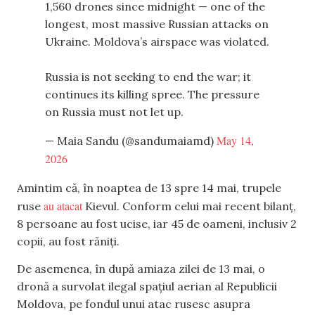
1,560 drones since midnight — one of the
longest, most massive Russian attacks on
Ukraine. Moldova’s airspace was violated.
Russia is not seeking to end the war; it
continues its killing spree. The pressure
on Russia must not let up.
May 14,
— Maia Sandu (@sandumaiamd)
2026
Amintim că, în noaptea de 13 spre 14 mai, trupele
au atacat
ruse
Kievul. Conform celui mai recent bilanț,
8 persoane au fost ucise, iar 45 de oameni, inclusiv 2
copii, au fost răniți.
De asemenea, în după amiaza zilei de 13 mai, o
dronă a survolat ilegal spațiul aerian al Republicii
Moldova, pe fondul unui atac rusesc asupra