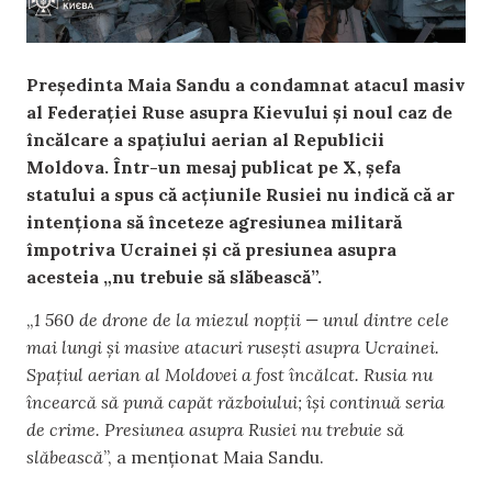
Președinta Maia Sandu a condamnat atacul masiv
al Federației Ruse asupra Kievului și noul caz de
încălcare a spațiului aerian al Republicii
Moldova. Într-un mesaj publicat pe X, șefa
statului a spus că acțiunile Rusiei nu indică că ar
intenționa să înceteze agresiunea militară
împotriva Ucrainei și că presiunea asupra
acesteia „nu trebuie să slăbească”.
„
1 560 de drone de la miezul nopții — unul dintre cele
mai lungi și masive atacuri rusești asupra Ucrainei.
Spațiul aerian al Moldovei a fost încălcat. Rusia nu
încearcă să pună capăt războiului; își continuă seria
de crime. Presiunea asupra Rusiei nu trebuie să
slăbească
”, a menționat Maia Sandu.