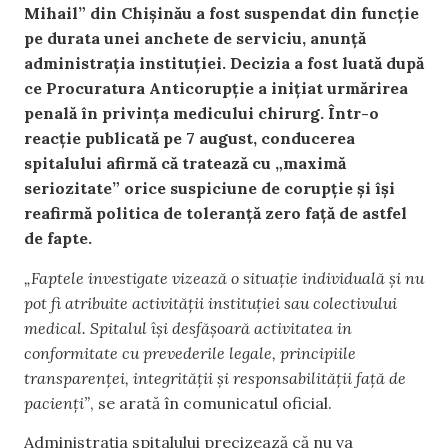
Mihail” din Chișinău a fost suspendat din funcție
pe durata unei anchete de serviciu, anunță
administrația instituției. Decizia a fost luată după
ce Procuratura Anticorupție a inițiat urmărirea
penală în privința medicului chirurg. Într-o
reacție publicată pe 7 august, conducerea
spitalului afirmă că tratează cu „maximă
seriozitate” orice suspiciune de corupție și își
reafirmă politica de toleranță zero față de astfel
de fapte.
„Faptele investigate vizează o situație individuală și nu
pot fi atribuite activității instituției sau colectivului
medical. Spitalul își desfășoară activitatea in
conformitate cu prevederile legale, principiile
transparenței, integrității și responsabilității față de
pacienți”
, se arată în comunicatul oficial.
Administrația spitalului precizează că nu va