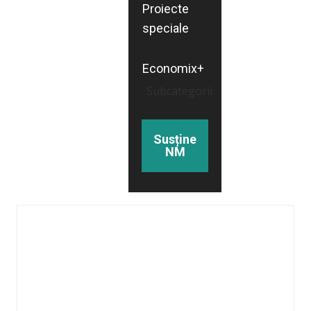
Proiecte
speciale
Economix+
Subcategorii
Susține
NM