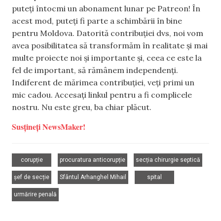
puteți întocmi un abonament lunar pe Patreon! În
acest mod, puteți fi parte a schimbării în bine
pentru Moldova. Datorită contribuției dvs, noi vom
avea posibilitatea să transformăm în realitate și mai
multe proiecte noi și importante și, ceea ce este la
fel de important, să rămânem independenți.
Indiferent de mărimea contribuției, veți primi un
mic cadou. Accesați linkul pentru a fi complicele
nostru. Nu este greu, ba chiar plăcut.
Susțineți NewsMaker!
,
,
,
corupție
procuratura anticorupție
secția chirurgie septică
,
,
,
șef de secție
Sfântul Arhanghel Mihail
spital
urmărire penală