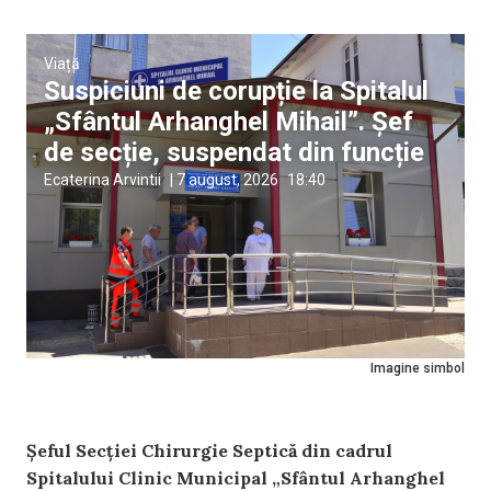
Viață
Suspiciuni de corupție la Spitalul
„Sfântul Arhanghel Mihail”. Șef
de secție, suspendat din funcție
Ecaterina Arvintii
|
7 august, 2026
18:40
Imagine simbol
Șeful Secției Chirurgie Septică din cadrul
Spitalului Clinic Municipal „Sfântul Arhanghel