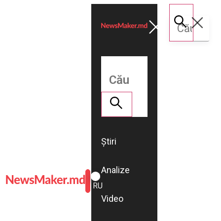
Știri
Analize
ROMÂNĂ
RU
Video