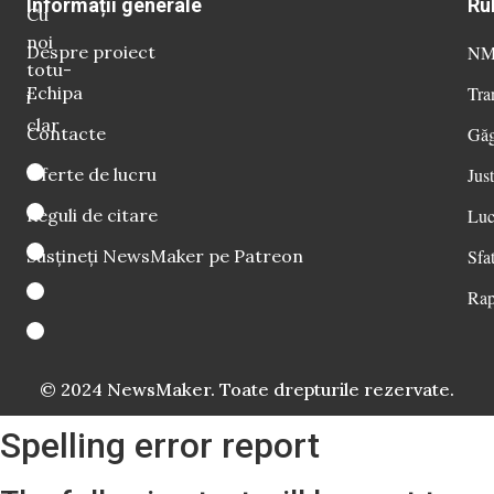
Informații generale
Ru
Cu
noi
Despre proiect
NM 
totu-
Echipa
Tra
i
clar
Contacte
Găg
Oferte de lucru
Just
Reguli de citare
Luc
Susțineți NewsMaker pe Patreon
Sfat
Rap
© 2024 NewsMaker. Toate drepturile rezervate.
Spelling error report