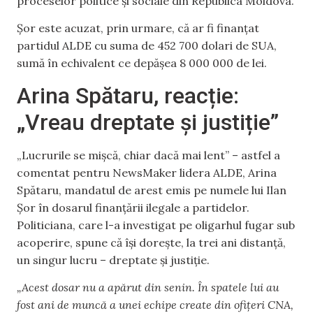
proceselor politice și sociale din Republica Moldova.
Șor este acuzat, prin urmare, că ar fi finanțat
partidul ALDE cu suma de 452 700 dolari de SUA,
sumă în echivalent ce depășea 8 000 000 de lei.
Arina Spătaru, reacție:
„Vreau dreptate și justiție”
„Lucrurile se mișcă, chiar dacă mai lent” – astfel a
comentat pentru NewsMaker lidera ALDE, Arina
Spătaru, mandatul de arest emis pe numele lui Ilan
Șor în dosarul finanțării ilegale a partidelor.
Politiciana, care l-a investigat pe oligarhul fugar sub
acoperire, spune că își dorește, la trei ani distanță,
un singur lucru – dreptate și justiție.
„Acest dosar nu a apărut din senin. În spatele lui au
fost ani de muncă a unei echipe create din ofițeri CNA,