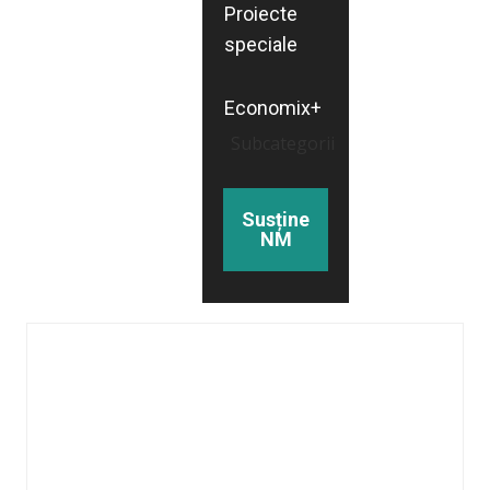
Proiecte
speciale
Economix+
Subcategorii
Susține
NM