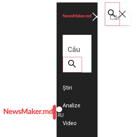
Știri
Analize
ROMÂNĂ
RU
Video