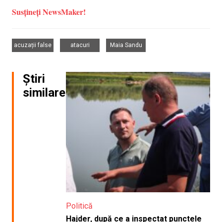
Susțineți NewsMaker!
,
,
acuzații false
atacuri
Maia Sandu
Știri
similare
Politică
Hajder, după ce a inspectat punctele