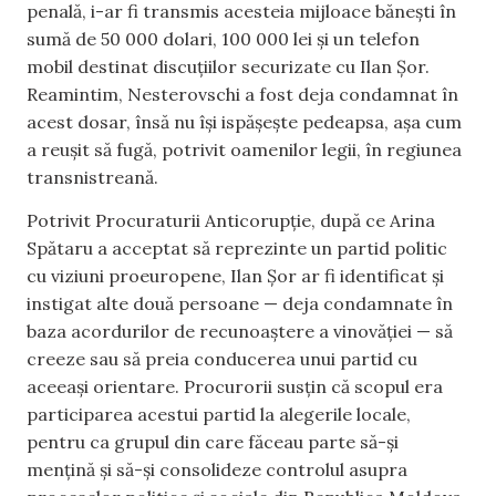
penală, i-ar fi transmis acesteia mijloace bănești în
sumă de 50 000 dolari, 100 000 lei și un telefon
mobil destinat discuțiilor securizate cu Ilan Șor.
Reamintim, Nesterovschi a fost deja condamnat în
acest dosar, însă nu își ispășește pedeapsa, așa cum
a reușit să fugă, potrivit oamenilor legii, în regiunea
transnistreană.
Potrivit Procuraturii Anticorupție, după ce Arina
Spătaru a acceptat să reprezinte un partid politic
cu viziuni proeuropene, Ilan Șor ar fi identificat și
instigat alte două persoane — deja condamnate în
baza acordurilor de recunoaștere a vinovăției — să
creeze sau să preia conducerea unui partid cu
aceeași orientare. Procurorii susțin că scopul era
participarea acestui partid la alegerile locale,
pentru ca grupul din care făceau parte să-și
mențină și să-și consolideze controlul asupra