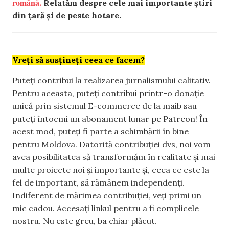
română.
Relatăm despre cele mai importante știri
din țară și de peste hotare.
Vreți să susțineți ceea ce facem?
Puteți contribui la realizarea jurnalismului calitativ.
Pentru aceasta, puteți contribui printr-o donație
unică prin sistemul E-commerce de la maib sau
puteți întocmi un abonament lunar pe Patreon! În
acest mod, puteți fi parte a schimbării în bine
pentru Moldova. Datorită contribuției dvs, noi vom
avea posibilitatea să transformăm în realitate și mai
multe proiecte noi și importante și, ceea ce este la
fel de important, să rămânem independenți.
Indiferent de mărimea contribuției, veți primi un
mic cadou. Accesați linkul pentru a fi complicele
nostru. Nu este greu, ba chiar plăcut.