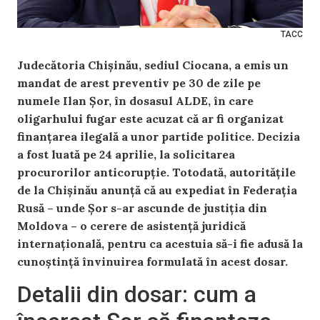
ТАСС
Judecătoria Chișinău, sediul Ciocana, a emis un
mandat de arest preventiv pe 30 de zile pe
numele Ilan Șor, în dosasul ALDE, în care
oligarhului fugar este acuzat că ar fi organizat
finanțarea ilegală a unor partide politice. Decizia
a fost luată pe 24 aprilie, la solicitarea
procurorilor anticorupție. Totodată, autoritățile
de la Chișinău anunță că au expediat în Federația
Rusă – unde Șor s-ar ascunde de justiția din
Moldova – o cerere de asistență juridică
internațională, pentru ca acestuia să-i fie adusă la
cunoștință învinuirea formulată în acest dosar.
Detalii din dosar: cum a