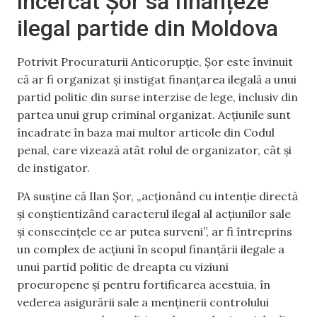
încercat Șor să finanțeze
ilegal partide din Moldova
Potrivit Procuraturii Anticorupție, Șor este învinuit
că ar fi organizat și instigat finanțarea ilegală a unui
partid politic din surse interzise de lege, inclusiv din
partea unui grup criminal organizat. Acțiunile sunt
încadrate în baza mai multor articole din Codul
penal, care vizează atât rolul de organizator, cât și
de instigator.
PA susține că Ilan Șor, „acționând cu intenție directă
și conștientizând caracterul ilegal al acțiunilor sale
și consecințele ce ar putea surveni”, ar fi întreprins
un complex de acțiuni în scopul finanțării ilegale a
unui partid politic de dreapta cu viziuni
proeuropene și pentru fortificarea acestuia, în
vederea asigurării sale a menținerii controlului