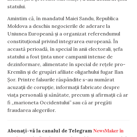
statului.
Amintim că, în mandatul Maiei Sandu, Republica
Moldova a deschis negocierile de aderare la
Uniunea Europeană și a organizat referendumul
constituțional privind integrarea europeană. În
această perioadă, în special în anii electorali, șefa
statului a fost ținta unor campanii intense de
dezinformare, alimentate în special de rețele pro-
Kremlin și de grupări afiliate oligarhului fugar Ilan
Șor. Printre falsurile răspândite s-au numărat
acuzații de corupție, informații fabricate despre
viața personală și sănătate, precum și afirmații că ar
fi „marioneta Occidentului” sau că ar pregăti
fraudarea alegerilor.
NewsMaker în
Abonați-vă la canalul de Telegram