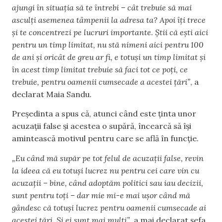
ajungi în situația să te întrebi – cât trebuie să mai
asculți asemenea tâmpenii la adresa ta? Apoi îți trece
și te concentrezi pe lucruri importante. Știi că ești aici
pentru un timp limitat, nu stă nimeni aici pentru 100
de ani și oricât de greu ar fi, e totuși un timp limitat și
în acest timp limitat trebuie să faci tot ce poți, ce
trebuie, pentru oamenii cumsecade a acestei țări”
, a
declarat Maia Sandu.
Președinta a spus că, atunci când este ținta unor
acuzații false și acestea o supără, încearcă să își
amintească motivul pentru care se află în funcție.
„Eu când mă supăr pe tot felul de acuzații false, revin
la ideea că eu totuși lucrez nu pentru cei care vin cu
acuzații – bine, când adoptăm politici sau iau decizii,
sunt pentru toți – dar mie mi-e mai ușor când mă
gândesc că totuși lucrez pentru oamenii cumsecade ai
acestei țări. Și ei sunt mai mulți”,
a mai declarat șefa