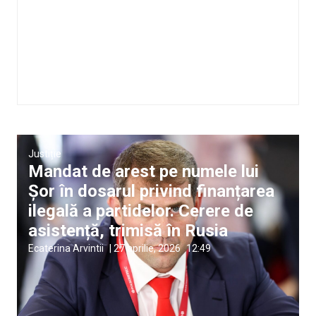
Justiție
Mandat de arest pe numele lui
Șor în dosarul privind finanțarea
ilegală a partidelor. Cerere de
asistență, trimisă în Rusia
Ecaterina Arvintii
|
27 aprilie, 2026
12:49