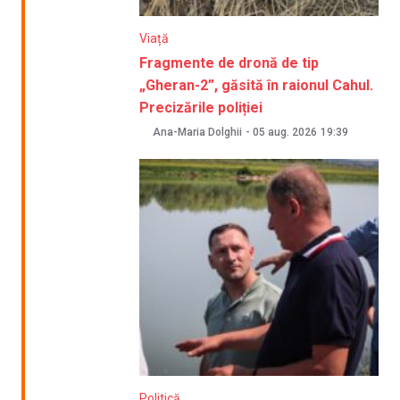
Viață
Fragmente de dronă de tip
„Gheran-2”, găsită în raionul Cahul.
Precizările poliției
Ana-Maria Dolghii
-
05 aug. 2026
19:39
Politică