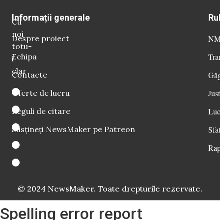
Informații generale
Ru
Cu
noi
Despre proiect
NM 
totu-
Echipa
Tra
i
clar
Contacte
Găg
Oferte de lucru
Just
Reguli de citare
Luc
Susțineți NewsMaker pe Patreon
Sfat
Rap
© 2024 NewsMaker. Toate drepturile rezervate.
Spelling error report