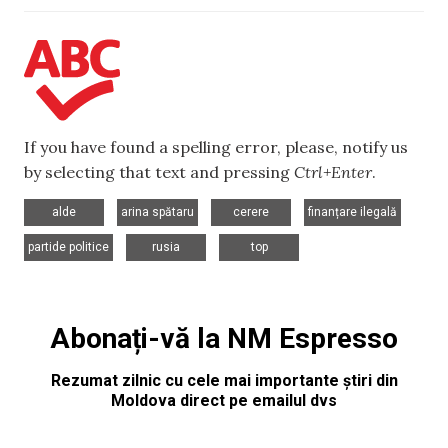
If you have found a spelling error, please, notify us
by selecting that text and pressing
Ctrl+Enter
.
,
,
,
,
alde
arina spătaru
cerere
finanțare ilegală
,
,
partide politice
rusia
top
Abonați-vă la NM Espresso
Rezumat zilnic cu cele mai importante știri din
Moldova direct pe emailul dvs