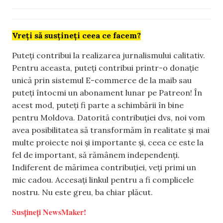
Vreți să susțineți ceea ce facem?
Puteți contribui la realizarea jurnalismului calitativ.
Pentru aceasta, puteți contribui printr-o donație
unică prin sistemul E-commerce de la maib sau
puteți întocmi un abonament lunar pe Patreon! În
acest mod, puteți fi parte a schimbării în bine
pentru Moldova. Datorită contribuției dvs, noi vom
avea posibilitatea să transformăm în realitate și mai
multe proiecte noi și importante și, ceea ce este la
fel de important, să rămânem independenți.
Indiferent de mărimea contribuției, veți primi un
mic cadou. Accesați linkul pentru a fi complicele
nostru. Nu este greu, ba chiar plăcut.
Susțineți NewsMaker!