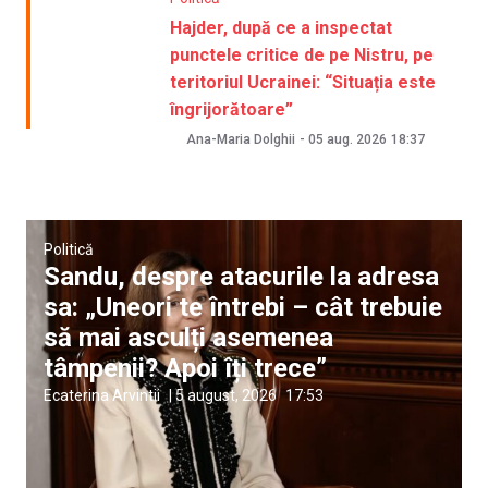
Hajder, după ce a inspectat
punctele critice de pe Nistru, pe
teritoriul Ucrainei: “Situația este
îngrijorătoare”
Ana-Maria Dolghii
-
05 aug. 2026
18:37
Politică
Sandu, despre atacurile la adresa
sa: „Uneori te întrebi – cât trebuie
să mai asculți asemenea
tâmpenii? Apoi îți trece”
Ecaterina Arvintii
|
5 august, 2026
17:53