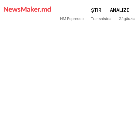
ȘTIRI
ANALIZE
NM Espresso
Transnistria
Găgăuzia