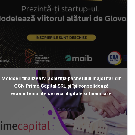
Moldcell finalizează achiziția pachetului majoritar din
OCN Prime Capital SRL și își consolidează
ecosistemul de servicii digitale și financiare