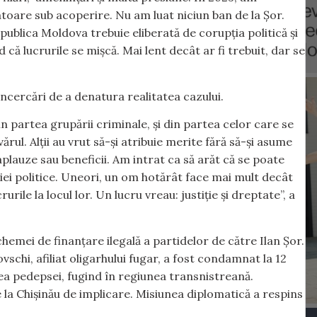
gatoare sub acoperire. Nu am luat niciun ban de la Șor.
publica Moldova trebuie eliberată de corupția politică și
 că lucrurile se mișcă. Mai lent decât ar fi trebuit, dar se
încercări de a denatura realitatea cazului.
n partea grupării criminale, și din partea celor care se
ul. Alții au vrut să-și atribuie merite fără să-și asume
aplauze sau beneficii. Am intrat ca să arăt că se poate
iei politice. Uneori, un om hotărât face mai mult decât
rile la locul lor. Un lucru vreau: justiție și dreptate”, a
hemei de finanțare ilegală a partidelor de către Ilan Șor.
schi, afiliat oligarhului fugar, a fost condamnat la 12
rea pedepsei, fugind în regiunea transnistreană.
a Chișinău de implicare. Misiunea diplomatică a respins