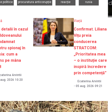
de politice
procuratura anticorupție
reacție
rusia
ță
Viață
 detalii în cazul
Confirmat. Liliana
ldoveanului
Vițu preia
ndamnat
conducerea
tru spionaj în
STRATCOM:
ia: cum a
„Prioritatea mea
uns pe mâna
– o instituție care
B
inspiră încredere
prin competență”
caterina Arvintii
 aug. 2026
10:20
Ecaterina Arvintii
-
05 aug. 2026
09:21