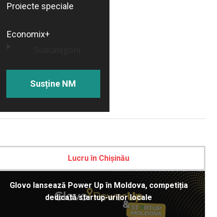
Proiecte speciale
Economix+
Subcategorii
Susține NM
Lucru în Chișinău
Glovo lansează Power Up în Moldova, competiția
dedicată startup-urilor locale