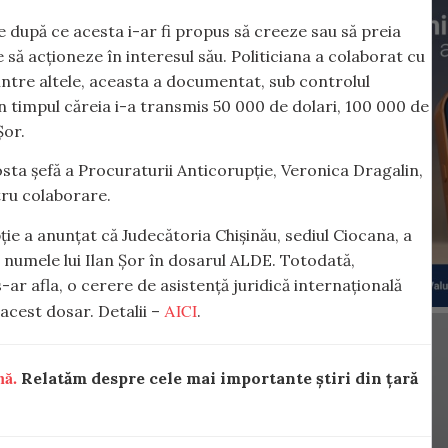
 după ce acesta i-ar fi propus să creeze sau să preia
ă acționeze în interesul său. Politiciana a colaborat cu
intre altele, aceasta a documentat, sub controlul
n timpul căreia i-a transmis 50 000 de dolari, 100 000 de
Șor.
osta șefă a Procuraturii Anticorupție, Veronica Dragalin,
tru colaborare.
pție a anunțat că Judecătoria Chișinău, sediul Ciocana, a
 numele lui Ilan Șor în dosarul ALDE. Totodată,
-ar afla, o cerere de asistență juridică internațională
AICI
 acest dosar. Detalii –
.
nă.
Relatăm despre cele mai importante știri din țară