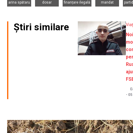
arina spătaru
dosar
finanțare ilegală
mandat
parti
Știri similare
Via
Noi
mo
co
pen
Rus
aj
FS
E
-
05