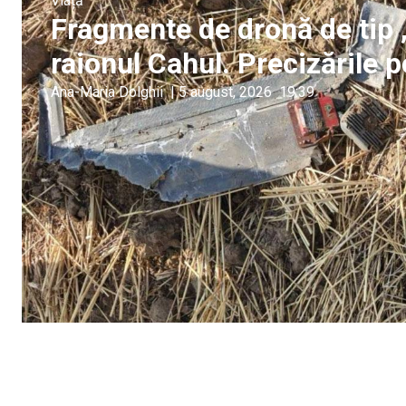
Viață
Fragmente de dronă de tip 
raionul Cahul. Precizările po
Ana-Maria Dolghii
|
5 august, 2026
19:39