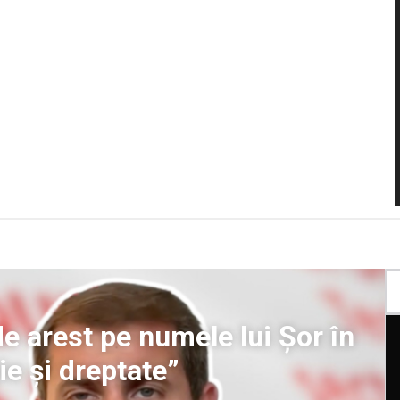
e arest pe numele lui Șor în
ie și dreptate”