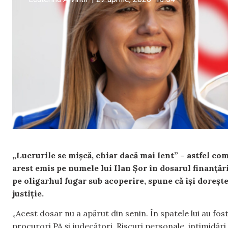
„Lucrurile se mișcă, chiar dacă mai lent” – astfel c
arest emis pe numele lui Ilan Șor în dosarul finanțării
pe oligarhul fugar sub acoperire, spune că își dorește,
justiție.
„Acest dosar nu a apărut din senin. În spatele lui au fos
procurori PA și judecători. Riscuri personale, intimidări,