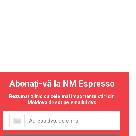
Abonați-vă la NM Espresso
Rezumat zilnic cu cele mai importante știri din
Moldova direct pe emailul dvs