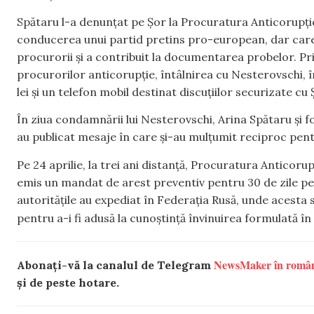
Spătaru l-a denunțat pe Șor la Procuratura Anticorupție
conducerea unui partid pretins pro-european, dar care s
procurorii și a contribuit la documentarea probelor. Pr
procurorilor anticorupție, întâlnirea cu Nesterovschi, î
lei și un telefon mobil destinat discuțiilor securizate cu 
În ziua condamnării lui Nesterovschi, Arina Spătaru și f
au publicat mesaje în care și-au mulțumit reciproc pen
Pe 24 aprilie, la trei ani distanță, Procuratura Anticoru
emis un mandat de arest preventiv pentru 30 de zile pe
autoritățile au expediat în Federația Rusă, unde acesta s
pentru a-i fi adusă la cunoștință învinuirea formulată în
NewsMaker în româ
Abonați-vă la canalul de Telegram
și de peste hotare.