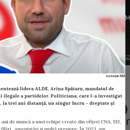
коллаж NM
omentează lidera ALDE, Arina Spătaru, mandatul de
 ilegale a partidelor. Politiciana, care l-a investigat
 la trei ani distanță, un singur lucru – dreptate și
t ani de muncă a unei echipe create din ofițeri CNA, SIS,
 filări, amenințări și multă presiune. În 2023, am