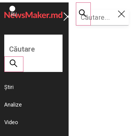
ROMÂNĂ
Susține
RU
NM
Știri
Analize
Video