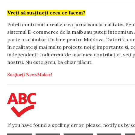
Vreți să susțineți ceea ce facem?
Puteți contribui la realizarea jurnalismului calitativ. Pe
sistemul E-commerce de la maib sau puteți întocmi un 
parte a schimbării în bine pentru Moldova. Datorită con
în realitate și mai multe proiecte noi și importante și,
independenți. Indiferent de mărimea contribuției, veți p
nostru. Nu este greu, ba chiar plăcut.
Susțineți NewsMaker!
If you have found a spelling error, please, notify us by 
,
,
,
,