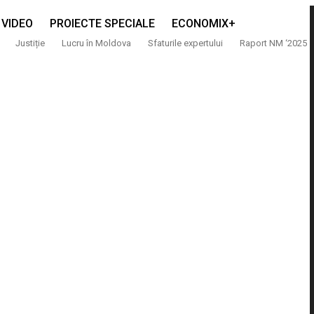
VIDEO
PROIECTE SPECIALE
ECONOMIX+
Justiție
Lucru în Moldova
Sfaturile expertului
Raport NM ‘2025