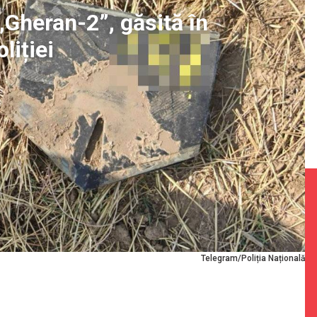
„Gheran-2”, găsită în
liției
Telegram/Poliția Națională