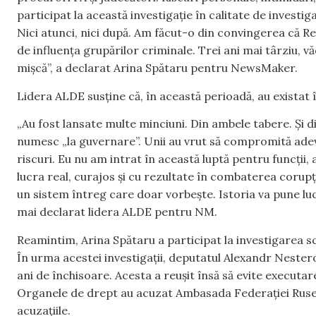
participat la această investigație în calitate de investi
Nici atunci, nici după. Am făcut-o din convingerea că Re
de influența grupărilor criminale. Trei ani mai târziu, văd
mișcă”, a declarat Arina Spătaru pentru NewsMaker.
Lidera ALDE susține că, în această perioadă, au existat 
„Au fost lansate multe minciuni. Din ambele tabere. Și di
numesc „la guvernare”. Unii au vrut să compromită adevăr
riscuri. Eu nu am intrat în această luptă pentru funcții, 
lucra real, curajos și cu rezultate în combaterea corupț
un sistem întreg care doar vorbește. Istoria va pune lucru
mai declarat lidera ALDE pentru NM.
Reamintim, Arina Spătaru a participat la investigarea sc
În urma acestei investigații, deputatul Alexandr Nesterov
ani de închisoare. Acesta a reușit însă să evite executa
Organele de drept au acuzat Ambasada Federației Ruse l
acuzațiile.