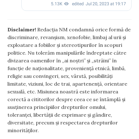
Disclaimer!
Redacția NM condamnă orice formă de
discriminare, revanșism, xenofobie, limbaj al urii și
exploatare a fobiilor și stereotipurilor în scopuri
politice. Nu tolerăm manipulările îndreptate către
divizarea oamenilor în „ai noștri” și „străini” în
funcție de naționalitate, proveniență etnică, limbă,
religie sau convingeri, sex, vârstă, posibilități
limitate, viziuni, loc de trai, apartenență, orientare
sexuală, etc. Misiunea noastră este informarea
corectă a cititorilor despre ceea ce se întâmplă și
susținerea principiilor drepturilor omului,
toleranței, libertății de exprimare și gândire,
diversitate, precum și respectarea drepturilor
minorităților.