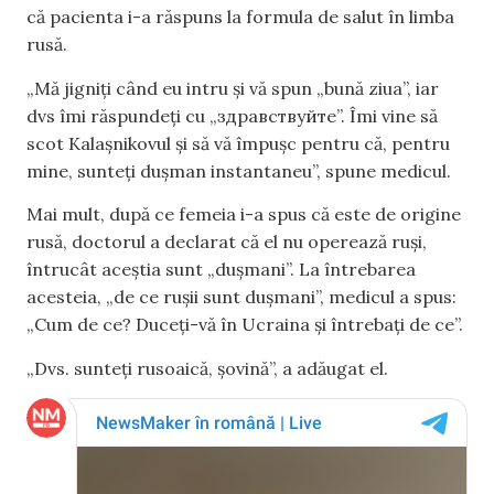
că pacienta i-a răspuns la formula de salut în limba
rusă.
„Mă jigniți când eu intru și vă spun „bună ziua”, iar
dvs îmi răspundeți cu „здравствуйте”. Îmi vine să
scot Kalașnikovul și să vă împușc pentru că, pentru
mine, sunteți dușman instantaneu”, spune medicul.
Mai mult, după ce femeia i-a spus că este de origine
rusă, doctorul a declarat că el nu operează ruși,
întrucât aceștia sunt „dușmani”. La întrebarea
acesteia, „de ce rușii sunt dușmani”, medicul a spus:
„Cum de ce? Duceți-vă în Ucraina și întrebați de ce”.
„Dvs. sunteți rusoaică, șovină”, a adăugat el.