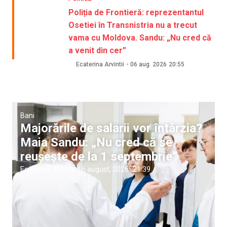
Poliția de Frontieră: reprezentantul
Osetiei în Transnistria nu a trecut
vama cu Moldova. Sandu: „Nu cred că
a venit din cer”
Ecaterina Arvintii
-
06 aug. 2026
20:55
Bani
Majorările de salarii vor întârzia?
Maia Sandu: „Nu cred că se
reușește de la 1 septembrie”
Ecaterina Arvintii
|
6 august, 2026
21:39