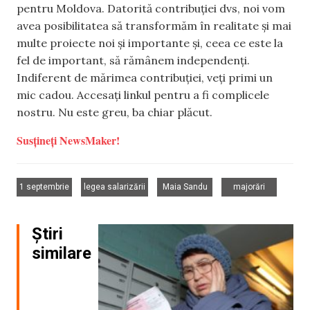
pentru Moldova. Datorită contribuției dvs, noi vom
avea posibilitatea să transformăm în realitate și mai
multe proiecte noi și importante și, ceea ce este la
fel de important, să rămânem independenți.
Indiferent de mărimea contribuției, veți primi un
mic cadou. Accesați linkul pentru a fi complicele
nostru. Nu este greu, ba chiar plăcut.
Susțineți NewsMaker!
,
,
,
1 septembrie
legea salarizării
Maia Sandu
majorări
Știri
similare