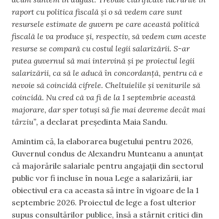
raport cu politica fiscală și o să vedem care sunt
resursele estimate de guvern pe care această politică
fiscală le va produce și, respectiv, să vedem cum aceste
resurse se compară cu costul legii salarizării. S-ar
putea guvernul să mai intervină și pe proiectul legii
salarizării, ca să le aducă în concordanță, pentru că e
nevoie să coincidă cifrele. Cheltuielile și veniturile să
coincidă. Nu cred că va fi de la 1 septembrie această
majorare, dar sper totuși să fie mai devreme decât mai
târziu”,
a declarat președinta Maia Sandu.
Amintim că, la elaborarea bugetului pentru 2026,
Guvernul condus de Alexandru Munteanu a anunțat
că majorările salariale pentru angajații din sectorul
public vor fi incluse în noua Lege a salarizării, iar
obiectivul era ca aceasta să intre în vigoare de la 1
septembrie 2026. Proiectul de lege a fost ulterior
supus consultărilor publice, însă a stârnit critici din