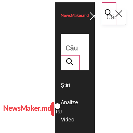
Știri
Analize
ROMÂNĂ
RU
Video