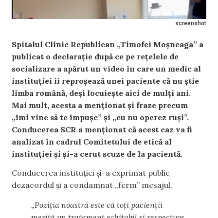
screenshot
Spitalul Clinic Republican „Timofei Moșneaga” a
publicat o declarație după ce pe rețelele de
socializare a apărut un video în care un medic al
instituției îi reproșează unei paciente că nu știe
limba română, deși locuiește aici de mulți ani.
Mai mult, acesta a menționat și fraze precum
„îmi vine să te împușc” și „eu nu operez ruși”.
Conducerea SCR a menționat că acest caz va fi
analizat în cadrul Comitetului de etică al
instituției și și-a cerut scuze de la pacientă.
Conducerea instituției și-a exprimat public
dezacordul și a condamnat „ferm” mesajul.
„Poziția noastră este că toți pacienții
merită un tratament echitabil și respectuos,