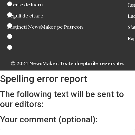
Oferte de lucru
Just
Reguli de citare
Luc
Susțineți NewsMaker pe Patreon
Sfat
Rap
© 2024 NewsMaker. Toate drepturile rezervate.
Spelling error report
The following text will be sent to
our editors:
Your comment (optional):