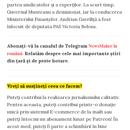
partea sindicatelor și a experților. La scurt timp,
Guvernul Munteanu a demisionat, iar la conducerea
Ministerului Finanțelor, Andrian Gavriliță a fost
înlocuit de deputata PAS Victoria Belous.
NewsMaker în
Abonați-vă la canalul de Telegram
română.
Relatăm despre cele mai importante știri
din țară și de peste hotare.
Vreți să susțineți ceea ce facem?
Puteți contribui la realizarea jurnalismului calitativ.
Pentru aceasta, puteți contribui printr-o donație
unică prin sistemul E-commerce de la maib sau
puteți întocmi un abonament lunar pe Patreon! În
acest mod, puteți fi parte a schimbării în bine