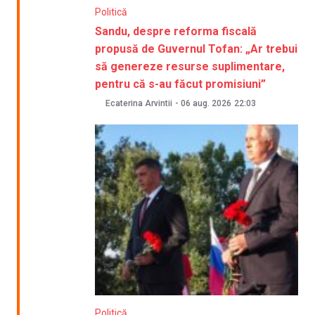
Politică
Sandu, despre reforma fiscală
propusă de Guvernul Tofan: „Ar trebui
să genereze resurse suplimentare,
pentru că s-au făcut promisiuni”
Ecaterina Arvintii
-
06 aug. 2026
22:03
Politică