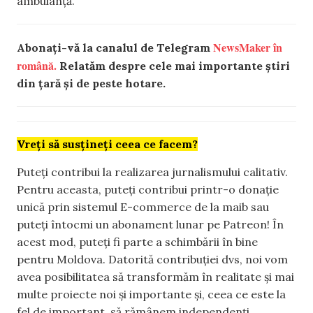
ambulanță.
NewsMaker în
Abonați-vă la canalul de Telegram
română.
Relatăm despre cele mai importante știri
din țară și de peste hotare.
Vreți să susțineți ceea ce facem?
Puteți contribui la realizarea jurnalismului calitativ.
Pentru aceasta, puteți contribui printr-o donație
unică prin sistemul E-commerce de la maib sau
puteți întocmi un abonament lunar pe Patreon! În
acest mod, puteți fi parte a schimbării în bine
pentru Moldova. Datorită contribuției dvs, noi vom
avea posibilitatea să transformăm în realitate și mai
multe proiecte noi și importante și, ceea ce este la
fel de important, să rămânem independenți.