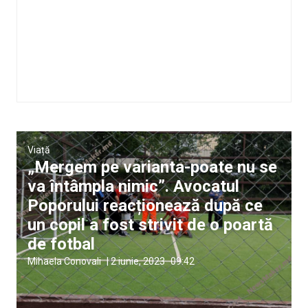
Viață
„Mergem pe varianta-poate nu se
va întâmpla nimic”. Avocatul
Poporului reacționează după ce
un copil a fost strivit de o poartă
de fotbal
Mihaela Conovali
|
2 iunie, 2023
09:42