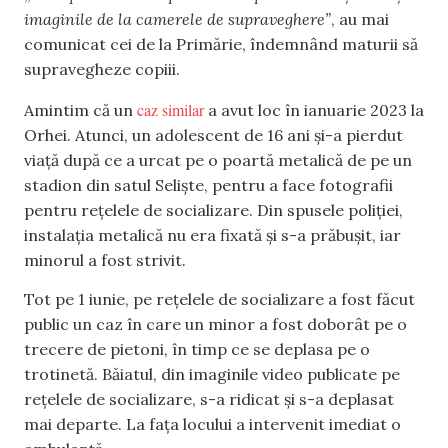
imaginile de la camerele de supraveghere”
, au mai
comunicat cei de la Primărie, îndemnând maturii să
supravegheze copiii.
caz similar
Amintim că un
a avut loc în ianuarie 2023 la
Orhei. Atunci, un adolescent de 16 ani și-a pierdut
viață după ce a urcat pe o poartă metalică de pe un
stadion din satul Seliște, pentru a face fotografii
pentru rețelele de socializare. Din spusele poliției,
instalația metalică nu era fixată și s-a prăbușit, iar
minorul a fost strivit.
Tot pe 1 iunie, pe rețelele de socializare a fost făcut
public un caz în care un minor a fost doborât pe o
trecere de pietoni, în timp ce se deplasa pe o
trotinetă. Băiatul, din imaginile video publicate pe
rețelele de socializare, s-a ridicat și s-a deplasat
mai departe. La fața locului a intervenit imediat o