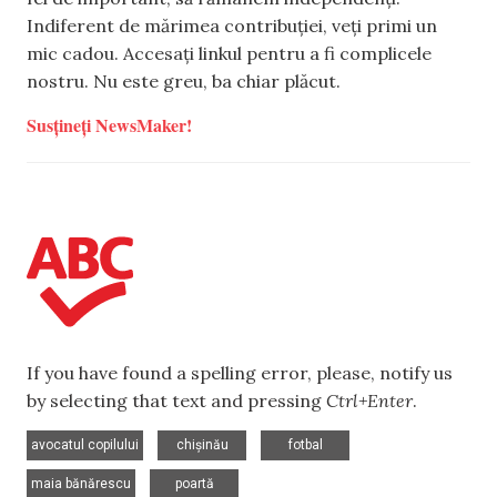
Indiferent de mărimea contribuției, veți primi un
mic cadou. Accesați linkul pentru a fi complicele
nostru. Nu este greu, ba chiar plăcut.
Susțineți NewsMaker!
If you have found a spelling error, please, notify us
by selecting that text and pressing
Ctrl+Enter
.
,
,
,
avocatul copilului
chișinău
fotbal
,
maia bănărescu
poartă