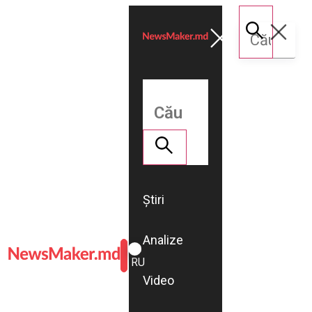
Știri
Analize
ROMÂNĂ
RU
Video