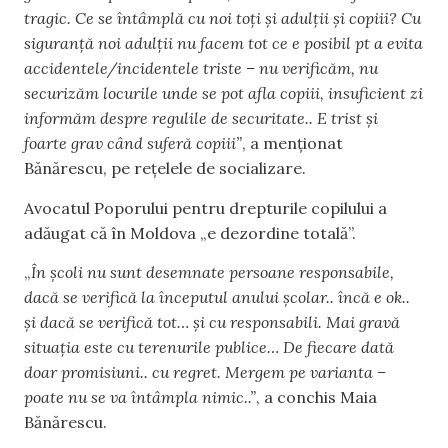
tragic. Ce se întâmplă cu noi toți și adulții și copiii? Cu
siguranță noi adulții nu facem tot ce e posibil pt a evita
accidentele/incidentele triste – nu verificăm, nu
securizăm locurile unde se pot afla copiii, insuficient zi
informăm despre regulile de securitate.. E trist și
foarte grav când suferă copiii”
, a menționat
Bănărescu, pe rețelele de socializare.
Avocatul Poporului pentru drepturile copilului a
adăugat că în Moldova „e dezordine totală”.
„
În școli nu sunt desemnate persoane responsabile,
dacă se verifică la începutul anului școlar.. încă e ok..
și dacă se verifică tot… și cu responsabili. Mai gravă
situația este cu terenurile publice… De fiecare dată
doar promisiuni.. cu regret. Mergem pe varianta –
poate nu se va întâmpla nimic..”
, a conchis Maia
Bănărescu.