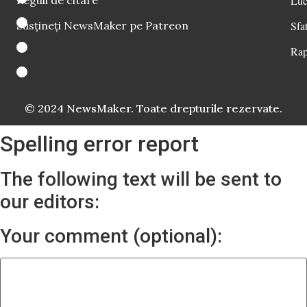
Reguli de citare
Luc
Susțineți NewsMaker pe Patreon
Sfat
Rap
© 2024 NewsMaker. Toate drepturile rezervate.
Spelling error report
The following text will be sent to
our editors:
Your comment (optional):