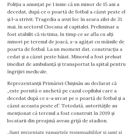
Poliția a anunțat pe 1 iunie că un minor de 15 ani a
decedat, după ce o poartă de fotbal a căzut peste el
și l-a strivit. Tragedia a avut loc în seara zilei de 31
mai, în sectorul Ciocana al capitalei. Preliminar a
fost stabilit că victima, în timp ce se afla cu alți
minori pe terenul de joacă, s-a agățat cu mâinile de
poarta de fotbal. La un moment dat, construcția a
cedat și a căzut peste băiat. Minorul a fost preluat
imediat de ambulanță și transportat la spital pentru
îngrijiri medicale.
Reprezentanții Primăriei Chișinău au declarat că
„este pornită o anchetă pe cazul copilului care a
decedat după ce s-a urcat pe o poartă de fotbal și a
căzut aceasta peste el”. Totodată, autoritățile au
menționat că terenul a fost construit în 2019 și
locatarii din preajmă aveau grijă de stadion.
„
Sunt prezentate rapoartele responsabililor și sunt și