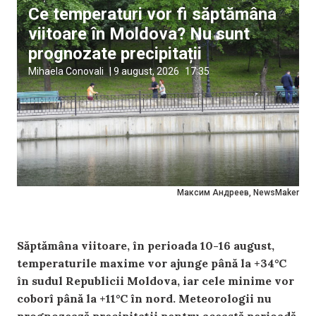
Ce temperaturi vor fi săptămâna
viitoare în Moldova? Nu sunt
prognozate precipitații
Mihaela Conovali
|
9 august, 2026
17:35
Максим Андреев, NewsMaker
Săptămâna viitoare, în perioada 10-16 august,
temperaturile maxime vor ajunge până la +34°C
în sudul Republicii Moldova, iar cele minime vor
coborî până la +11°C în nord. Meteorologii nu
prognozează precipitații pentru această perioadă.