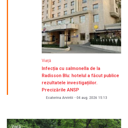
Viață
Infecția cu salmonella de la
Radisson Blu: hotelul a făcut publice
rezultatele investigațiilor.
Precizările ANSP
Ecaterina Arvintii
-
04 aug. 2026
15:13
Viață