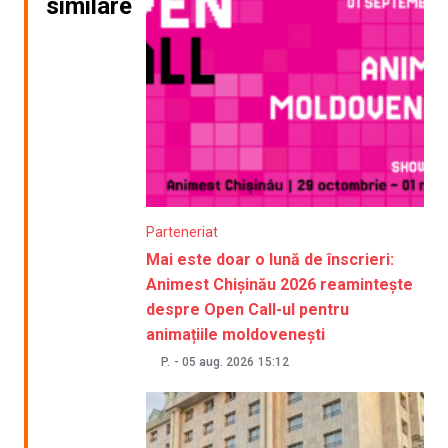
similare
Parteneriat
Mai este doar o lună de înscrieri:
Animest Chișinău 2026 reamintește
despre Open Call-ul pentru
animațiile moldovenești
P.
-
05 aug. 2026
15:12