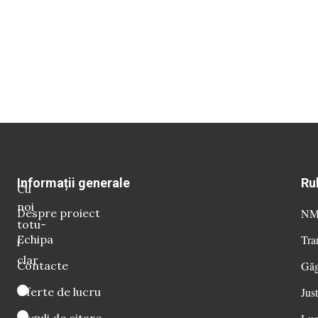
Informații generale
Ru
Cu
noi
Despre proiect
NM 
totu-
Echipa
Tra
i
clar
Contacte
Găg
Oferte de lucru
Just