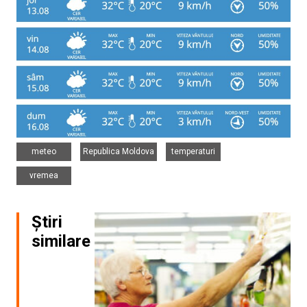
,
,
,
meteo
Republica Moldova
temperaturi
vremea
Știri
similare