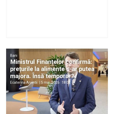
Bani
Ministrul Finanțelor confirmă:
prețurile la alimente s-ar putea
majora. Însă temporar?
Ecaterina Arvintii
|
5 mai, 2026
18:02