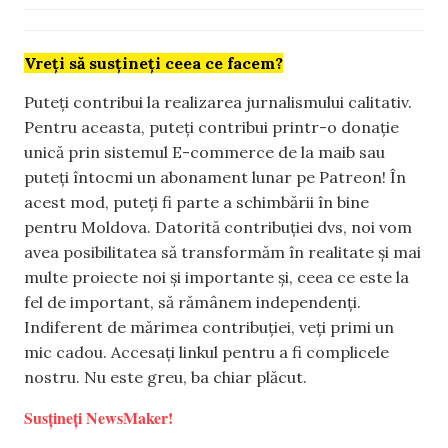
Vreți să susțineți ceea ce facem?
Puteți contribui la realizarea jurnalismului calitativ.
Pentru aceasta, puteți contribui printr-o donație
unică prin sistemul E-commerce de la maib sau
puteți întocmi un abonament lunar pe Patreon! În
acest mod, puteți fi parte a schimbării în bine
pentru Moldova. Datorită contribuției dvs, noi vom
avea posibilitatea să transformăm în realitate și mai
multe proiecte noi și importante și, ceea ce este la
fel de important, să rămânem independenți.
Indiferent de mărimea contribuției, veți primi un
mic cadou. Accesați linkul pentru a fi complicele
nostru. Nu este greu, ba chiar plăcut.
Susțineți NewsMaker!