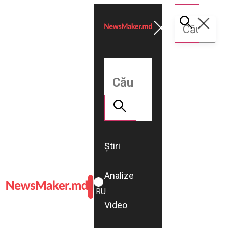
Știri
Analize
ROMÂNĂ
RU
Video