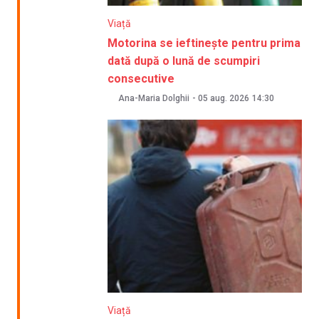
Viață
Motorina se ieftinește pentru prima
dată după o lună de scumpiri
consecutive
Ana-Maria Dolghii
-
05 aug. 2026
14:30
Viață