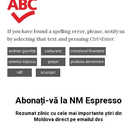
If you have found a spelling error, please, notify us
by selecting that text and pressing
Ctrl+Enter
.
,
,
,
andrian gavriliță
carburanți
ministerul finanțelor
,
,
,
orientul mijlociu
prețuri
produse alimentare
,
raft
scumpiri
Abonați-vă la NM Espresso
Rezumat zilnic cu cele mai importante știri din
Moldova direct pe emailul dvs