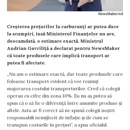
NewsMaker.md
Creșterea prețurilor la carburanți ar putea duce
la scumpiri, însă Ministerul Finanțelor nu are,
deocamdată, o estimare exactă. Ministrul
Andrian Gavriliță a declarat pentru NewsMaker
că toate produsele care implică transport ar
putea fi afectate.
„Nu am o estimare exactă, dar toate produsele care
folosesc transport evident că vor resimți
majorarea costului transporturilor. Cred că colegii
operau cu cifre din zona 10%. Eu nu aș putea să
spun că o să fie o diferență între anumite produse și
altele. Asta ar fi corect să ne spună colegii noștri
responsabili nemijlocit de inflație și de cum se
transpun costurile în prețuri”, a spus oficialul.