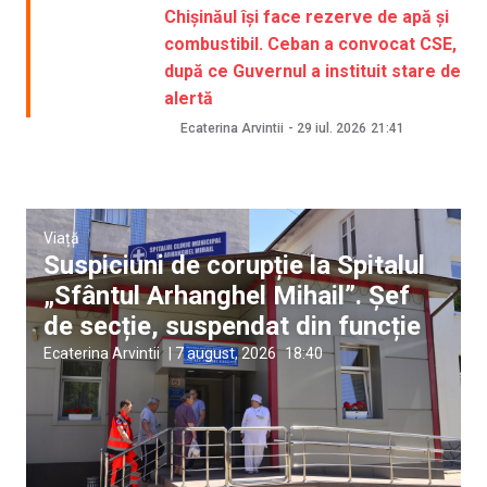
Chișinăul își face rezerve de apă și
combustibil. Ceban a convocat CSE,
după ce Guvernul a instituit stare de
alertă
Ecaterina Arvintii
-
29 iul. 2026
21:41
Viață
Suspiciuni de corupție la Spitalul
„Sfântul Arhanghel Mihail”. Șef
de secție, suspendat din funcție
Ecaterina Arvintii
|
7 august, 2026
18:40