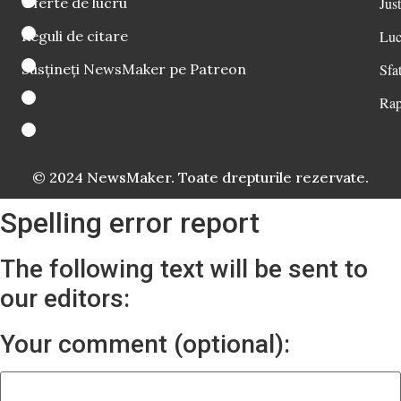
Oferte de lucru
Just
Reguli de citare
Luc
Susțineți NewsMaker pe Patreon
Sfat
Rap
© 2024 NewsMaker. Toate drepturile rezervate.
Spelling error report
The following text will be sent to
our editors:
Your comment (optional):