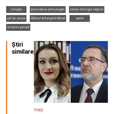
,
,
,
corupție
procuratura anticorupție
secția chirurgie septică
,
,
,
șef de secție
Sfântul Arhanghel Mihail
spital
urmărire penală
Știri
similare
Viață