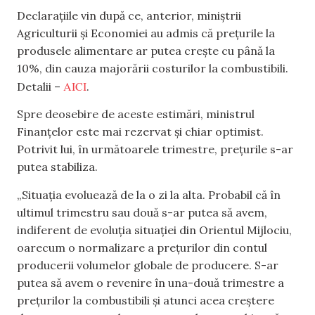
Declarațiile vin după ce, anterior, miniștrii
Agriculturii și Economiei au admis că prețurile la
produsele alimentare ar putea crește cu până la
10%, din cauza majorării costurilor la combustibili.
AICI
Detalii –
.
Spre deosebire de aceste estimări, ministrul
Finanțelor este mai rezervat și chiar optimist.
Potrivit lui, în următoarele trimestre, prețurile s-ar
putea stabiliza.
„Situația evoluează de la o zi la alta. Probabil că în
ultimul trimestru sau două s-ar putea să avem,
indiferent de evoluția situației din Orientul Mijlociu,
oarecum o normalizare a prețurilor din contul
producerii volumelor globale de producere. S-ar
putea să avem o revenire în una-două trimestre a
prețurilor la combustibili și atunci acea creștere