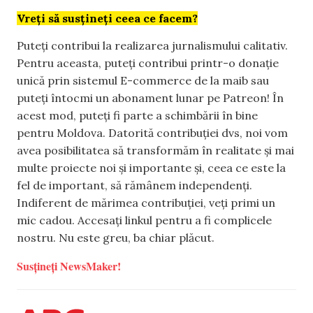
Vreți să susțineți ceea ce facem?
Puteți contribui la realizarea jurnalismului calitativ.
Pentru aceasta, puteți contribui printr-o donație
unică prin sistemul E-commerce de la maib sau
puteți întocmi un abonament lunar pe Patreon! În
acest mod, puteți fi parte a schimbării în bine
pentru Moldova. Datorită contribuției dvs, noi vom
avea posibilitatea să transformăm în realitate și mai
multe proiecte noi și importante și, ceea ce este la
fel de important, să rămânem independenți.
Indiferent de mărimea contribuției, veți primi un
mic cadou. Accesați linkul pentru a fi complicele
nostru. Nu este greu, ba chiar plăcut.
Susțineți NewsMaker!