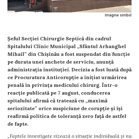
Imagine simbol
Șeful Secției Chirurgie Septică din cadrul
Spitalului Clinic Municipal „Sfântul Arhanghel
Mihail” din Chișinău a fost suspendat din funcție
pe durata unei anchete de serviciu, anunță
administrația instituției. Decizia a fost luată după
ce Procuratura Anticorupție a inițiat urmărirea
penală în privința medicului chirurg. Într-o
reacție publicată pe 7 august, conducerea
spitalului afirmă că tratează cu „maximă
seriozitate” orice suspiciune de corupție și își
reafirmă politica de toleranță zero față de astfel
de fapte.
„Faptele investigate vizează o situație individuală și nu