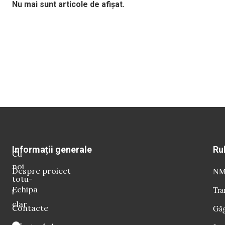
Nu mai sunt articole de afișat.
Informații generale
Ru
Cu
noi
Despre proiect
NM 
totu-
Echipa
Tra
i
clar
Contacte
Găg