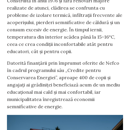
Construită în anul 1976 și fără renovări majore
realizate de atunci, clădirea se confrunta cu
probleme de izolare termică, infiltrații frecvente ale
acoperișului, pierderi semnificative de căldură și un
consum excesiv de energie. În timpul iernii,
temperatura din interior scădea până la 15–16°C,
ceea ce crea condiții inconfortabile atât pentru
educatori, cât și pentru copii.
Datorită finanțării prin împrumut oferite de Nefco
în cadrul programului său „Credite pentru
Conservarea Energiei”, aproape 400 de copii și
angajați ai grădiniței beneficiază acum de un mediu
educațional mai cald și mai confortabil, iar
municipalitatea înregistrează economii
semnificative de energie.