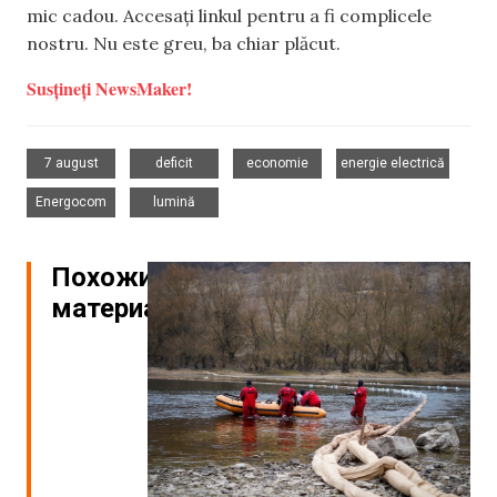
mic cadou. Accesați linkul pentru a fi complicele
nostru. Nu este greu, ba chiar plăcut.
Susțineți NewsMaker!
,
,
,
,
7 august
deficit
economie
energie electrică
,
Energocom
lumină
Похожие
материалы