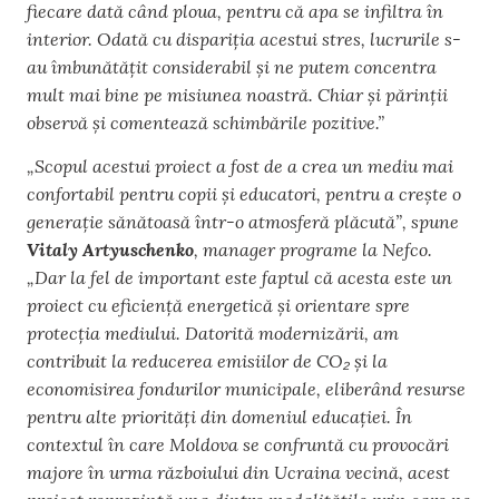
fiecare dată când ploua, pentru că apa se infiltra în
interior. Odată cu dispariția acestui stres, lucrurile s-
au îmbunătățit considerabil și ne putem concentra
mult mai bine pe misiunea noastră. Chiar și părinții
observă și comentează schimbările pozitive.”
„Scopul acestui proiect a fost de a crea un mediu mai
confortabil pentru copii și educatori, pentru a crește o
generație sănătoasă într-o atmosferă plăcută”, spune
Vitaly Artyuschenko
, manager programe la Nefco.
„Dar la fel de important este faptul că acesta este un
proiect cu eficiență energetică și orientare spre
protecția mediului. Datorită modernizării, am
contribuit la reducerea emisiilor de CO₂ și la
economisirea fondurilor municipale, eliberând resurse
pentru alte priorități din domeniul educației. În
contextul în care Moldova se confruntă cu provocări
majore în urma războiului din Ucraina vecină, acest