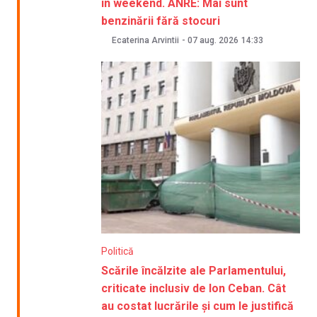
în weekend. ANRE: Mai sunt
benzinării fără stocuri
Ecaterina Arvintii
-
07 aug. 2026
14:33
Politică
Scările încălzite ale Parlamentului,
criticate inclusiv de Ion Ceban. Cât
au costat lucrările și cum le justifică