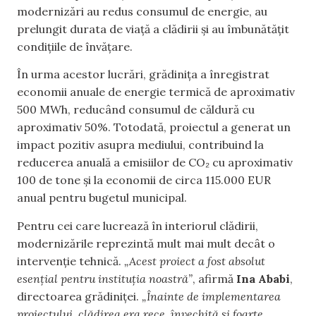
modernizări au redus consumul de energie, au
prelungit durata de viață a clădirii și au îmbunătățit
condițiile de învățare.
În urma acestor lucrări, grădinița a înregistrat
economii anuale de energie termică de aproximativ
500 MWh, reducând consumul de căldură cu
aproximativ 50%. Totodată, proiectul a generat un
impact pozitiv asupra mediului, contribuind la
reducerea anuală a emisiilor de CO₂ cu aproximativ
100 de tone și la economii de circa 115.000 EUR
anual pentru bugetul municipal.
Pentru cei care lucrează în interiorul clădirii,
modernizările reprezintă mult mai mult decât o
intervenție tehnică.
„Acest proiect a fost absolut
esențial pentru instituția noastră”
, afirmă
Ina Ababi
,
directoarea grădiniței.
„Înainte de implementarea
proiectului, clădirea era rece, învechită și foarte