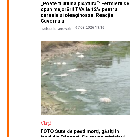
„Poate fi ultima picătură“: Fermierii se
opun majorării TVA la 12% pentru
cereale și oleaginoase. Reacția
Guvernului
07.08.2026 13:16
Mihaela Conovali
Viață
FOTO Sute de pești morți, găsiți în