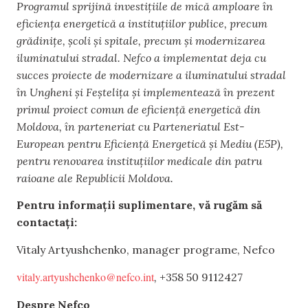
Programul sprijină investițiile de mică amploare în
eficiența energetică a instituțiilor publice, precum
grădinițe, școli și spitale, precum și modernizarea
iluminatului stradal. Nefco a implementat deja cu
succes proiecte de modernizare a iluminatului stradal
în Ungheni și Feștelița și implementează în prezent
primul proiect comun de eficiență energetică din
Moldova, în parteneriat cu Parteneriatul Est-
European pentru Eficiență Energetică și Mediu (E5P),
pentru renovarea instituțiilor medicale din patru
raioane ale Republicii Moldova.
Pentru informații suplimentare, vă rugăm să
contactați:
Vitaly Artyushchenko, manager programe, Nefco
vitaly.artyushchenko@nefco.int
,
+358 50 9112427
Despre Nefco