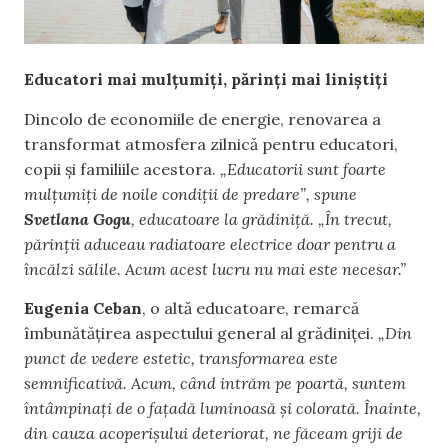
Educatori mai mulțumiți, părinți mai liniștiți
Dincolo de economiile de energie, renovarea a
transformat atmosfera zilnică pentru educatori,
copii și familiile acestora.
„Educatorii sunt foarte
mulțumiți de noile condiții de predare”, spune
Svetlana Gogu
, educatoare la grădiniță. „În trecut,
părinții aduceau radiatoare electrice doar pentru a
încălzi sălile. Acum acest lucru nu mai este necesar.”
Eugenia Ceban
, o altă educatoare, remarcă
îmbunătățirea aspectului general al grădiniței.
„Din
punct de vedere estetic, transformarea este
semnificativă. Acum, când intrăm pe poartă, suntem
întâmpinați de o fațadă luminoasă și colorată. Înainte,
din cauza acoperișului deteriorat, ne făceam griji de