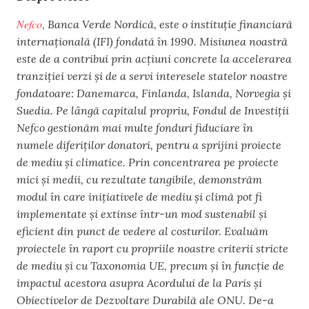
Nefco
,
Banca Verde Nordică, este o instituție financiară
internațională (IFI) fondată în 1990. Misiunea noastră
este de a contribui prin acțiuni concrete la accelerarea
tranziției verzi și de a servi interesele statelor noastre
fondatoare: Danemarca, Finlanda, Islanda, Norvegia și
Suedia. Pe lângă capitalul propriu, Fondul de Investiții
Nefco gestionăm mai multe fonduri fiduciare în
numele diferiților donatori, pentru a sprijini proiecte
de mediu și climatice. Prin concentrarea pe proiecte
mici și medii, cu rezultate tangibile, demonstrăm
modul în care inițiativele de mediu și climă pot fi
implementate și extinse într-un mod sustenabil și
eficient din punct de vedere al costurilor. Evaluăm
proiectele în raport cu propriile noastre criterii stricte
de mediu și cu Taxonomia UE, precum și în funcție de
impactul acestora asupra Acordului de la Paris și
Obiectivelor de Dezvoltare Durabilă ale ONU. De-a