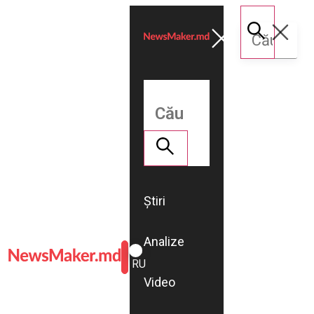
Știri
Analize
ROMÂNĂ
RU
Video