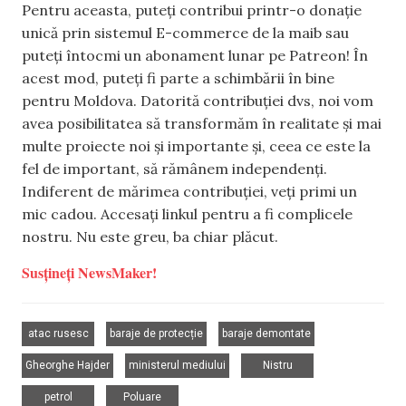
Pentru aceasta, puteți contribui printr-o donație
unică prin sistemul E-commerce de la maib sau
puteți întocmi un abonament lunar pe Patreon! În
acest mod, puteți fi parte a schimbării în bine
pentru Moldova. Datorită contribuției dvs, noi vom
avea posibilitatea să transformăm în realitate și mai
multe proiecte noi și importante și, ceea ce este la
fel de important, să rămânem independenți.
Indiferent de mărimea contribuției, veți primi un
mic cadou. Accesați linkul pentru a fi complicele
nostru. Nu este greu, ba chiar plăcut.
Susțineți NewsMaker!
,
,
,
atac rusesc
baraje de protecție
baraje demontate
,
,
,
Gheorghe Hajder
ministerul mediului
Nistru
,
petrol
Poluare