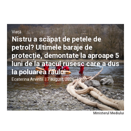
Viață
Nistru a scăpat de petele de
petrol? Ultimele baraje de
protecție, demontate la aproape 5
luni de la atacul rusesc care a dus
la poluarea râului
Ecaterina Arvintii
|
7 august, 2026
15:03
Ministerul Mediului