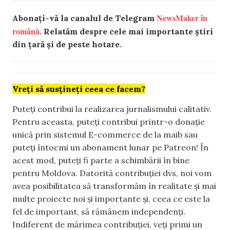
NewsMaker în
Abonați-vă la canalul de Telegram
română.
Relatăm despre cele mai importante știri
din țară și de peste hotare.
Vreți să susțineți ceea ce facem?
Puteți contribui la realizarea jurnalismului calitativ.
Pentru aceasta, puteți contribui printr-o donație
unică prin sistemul E-commerce de la maib sau
puteți întocmi un abonament lunar pe Patreon! În
acest mod, puteți fi parte a schimbării în bine
pentru Moldova. Datorită contribuției dvs, noi vom
avea posibilitatea să transformăm în realitate și mai
multe proiecte noi și importante și, ceea ce este la
fel de important, să rămânem independenți.
Indiferent de mărimea contribuției, veți primi un