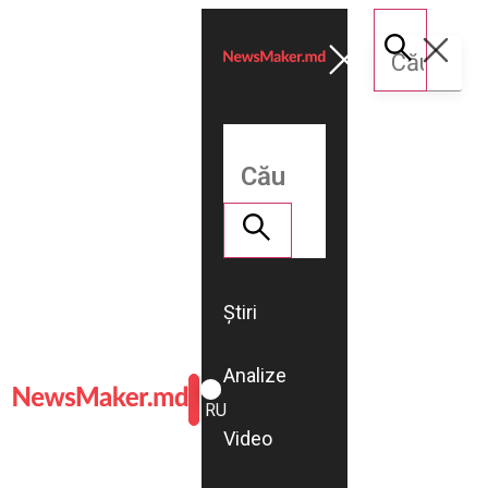
Știri
Analize
ROMÂNĂ
RU
Video