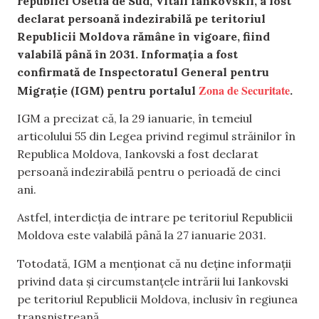
republici Osetia de Sud, Vitali Iankovskii, a fost
declarat persoană indezirabilă pe teritoriul
Republicii Moldova rămâne în vigoare, fiind
valabilă până în 2031. Informația a fost
confirmată de Inspectoratul General pentru
Zona de Securitate
Migrație (IGM) pentru portalul
.
IGM a precizat că, la 29 ianuarie, în temeiul
articolului 55 din Legea privind regimul străinilor în
Republica Moldova, Iankovski a fost declarat
persoană indezirabilă pentru o perioadă de cinci
ani.
Astfel, interdicția de intrare pe teritoriul Republicii
Moldova este valabilă până la 27 ianuarie 2031.
Totodată, IGM a menționat că nu deține informații
privind data și circumstanțele intrării lui Iankovski
pe teritoriul Republicii Moldova, inclusiv în regiunea
transnistreană.