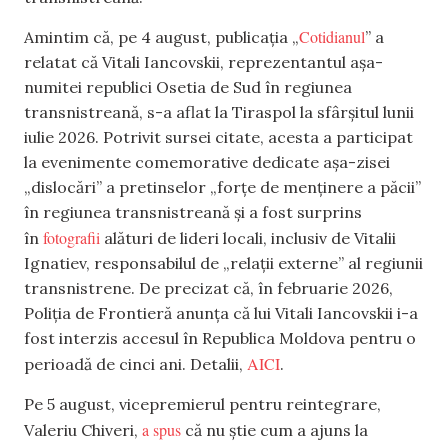
Cotidianul
Amintim că, pe 4 august, publicația „
” a
relatat că Vitali Iancovskii, reprezentantul așa-
numitei republici Osetia de Sud în regiunea
transnistreană, s-a aflat la Tiraspol la sfârșitul lunii
iulie 2026. Potrivit sursei citate, acesta a participat
la evenimente comemorative dedicate așa-zisei
„dislocări” a pretinselor „forțe de menținere a păcii”
în regiunea transnistreană și a fost surprins
fotografii
în
alături de lideri locali, inclusiv de Vitalii
Ignatiev, responsabilul de „relații externe” al regiunii
transnistrene. De precizat că, în februarie 2026,
Poliția de Frontieră anunța că lui Vitali Iancovskii i-a
fost interzis accesul în Republica Moldova pentru o
AICI
perioadă de cinci ani. Detalii,
.
Pe 5 august, vicepremierul pentru reintegrare,
a spus
Valeriu Chiveri,
că nu știe cum a ajuns la