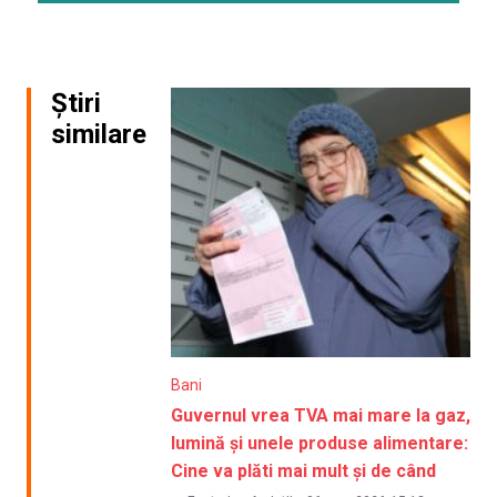
Știri
similare
Bani
Guvernul vrea TVA mai mare la gaz,
lumină și unele produse alimentare:
Cine va plăti mai mult și de când