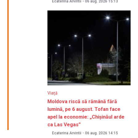
Ecaterina Arvintii
-
06 aug. 2026
15:13
Viață
Moldova riscă să rămână fără
lumină, pe 6 august. Tofan face
apel la economie: „Chișinăul arde
ca Las Vegas”
Ecaterina Arvintii
-
06 aug. 2026
14:15