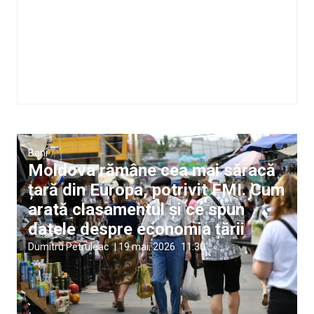
Bani
Moldova rămâne cea mai săracă
țară din Europa, potrivit FMI. Cum
arată clasamentul și ce spun
datele despre economia țării
Dumitru Petruleac
|
19 mai, 2026
11:30