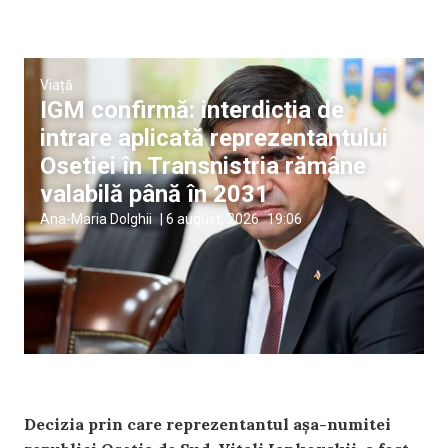
Viață
IGM confirmă: interdicția de
intrare aplicată reprezentantului
Osetiei în Transnistria rămâne
valabilă până în 2031
Ana-Maria Dolghii
|
6 august, 2026
19:06
Decizia prin care reprezentantul așa-numitei