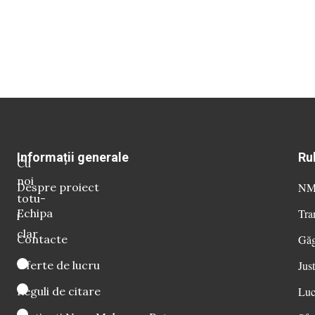
Informații generale
Ru
Cu
noi
Despre proiect
NM 
totu-
Echipa
Tra
i
clar
Contacte
Găg
Oferte de lucru
Just
Reguli de citare
Luc