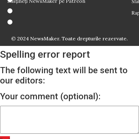
Susțineți NewsMaker pe Patreon
Sfat
Rap
© 2024 NewsMaker. Toate drepturile rezervate.
Spelling error report
The following text will be sent to
our editors:
Your comment (optional):