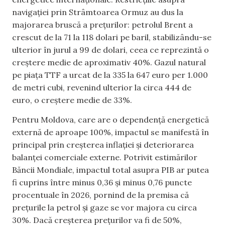
navigației prin Strâmtoarea Ormuz au dus la
majorarea bruscă a prețurilor: petrolul Brent a
crescut de la 71 la 118 dolari pe baril, stabilizându-se
ulterior în jurul a 99 de dolari, ceea ce reprezintă o
creștere medie de aproximativ 40%. Gazul natural
pe piața TTF a urcat de la 335 la 647 euro per 1.000
de metri cubi, revenind ulterior la circa 444 de
euro, o creștere medie de 33%.
Pentru Moldova, care are o dependență energetică
externă de aproape 100%, impactul se manifestă în
principal prin creșterea inflației și deteriorarea
balanței comerciale externe. Potrivit estimărilor
Băncii Mondiale, impactul total asupra PIB ar putea
fi cuprins între minus 0,36 și minus 0,76 puncte
procentuale în 2026, pornind de la premisa că
prețurile la petrol și gaze se vor majora cu circa
30%. Dacă creșterea prețurilor va fi de 50%,