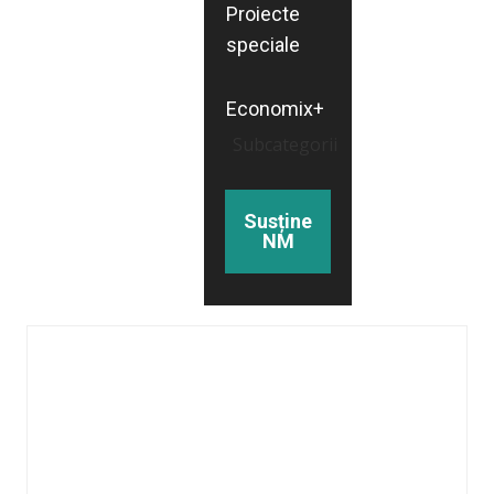
Proiecte
speciale
Economix+
Subcategorii
Susține
NM