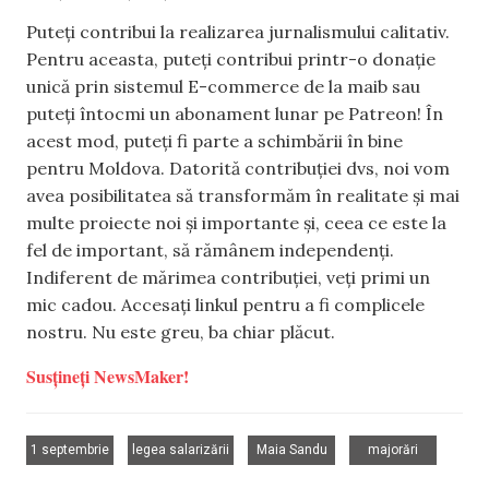
Puteți contribui la realizarea jurnalismului calitativ.
Pentru aceasta, puteți contribui printr-o donație
unică prin sistemul E-commerce de la maib sau
puteți întocmi un abonament lunar pe Patreon! În
acest mod, puteți fi parte a schimbării în bine
pentru Moldova. Datorită contribuției dvs, noi vom
avea posibilitatea să transformăm în realitate și mai
multe proiecte noi și importante și, ceea ce este la
fel de important, să rămânem independenți.
Indiferent de mărimea contribuției, veți primi un
mic cadou. Accesați linkul pentru a fi complicele
nostru. Nu este greu, ba chiar plăcut.
Susțineți NewsMaker!
,
,
,
1 septembrie
legea salarizării
Maia Sandu
majorări